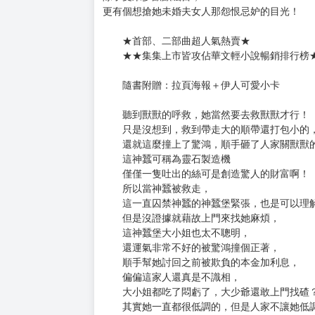
購買評價限制
使用超商取貨付款：負評≦1分 超商未取貨≦1
伊人難為三部曲3：都是神蠶惹的禍
定價：新台幣$250元
出版日期：2019/02/20
伊人，向來一出場就驚天動地不說，
再出場更是吸引萬千目光－－
除了受眾多獸獸矚目，
更有個想搶她未婚夫女人那怨恨忌妒的目光！
★首部、二部曲超人氣熱賣★
★★集集上市皆攻佔華文輕小說暢銷排行榜
隨書附贈：拉頁海報＋伊人可愛小卡
聽到獸獸的呼救，她當然要去救獸獸才行！
只是沒想到，救到帶走大的順帶還打包小的
還就這麼撞上了驚鴻，順手砸了人家關獸獸
這神蠶可稱為靈石製造機