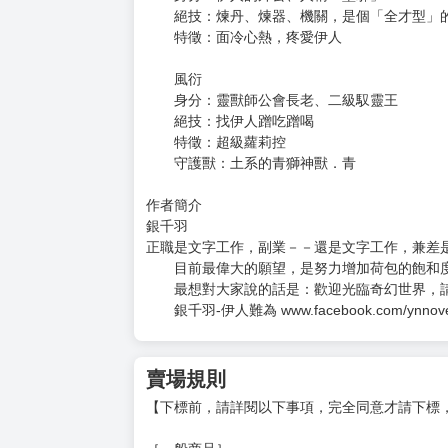
特徵：超級練武天才
楚軒起
身分：伊人的小哥、風衍的弟子
絕技：和大哥一起保護伊人
特徵：天份極高的靈獸師
守護獸：火系的烏金獸．焰
墨上塵
身分：伊人的外公、人稱「墨邪」
絕技：煉丹、煉器、機關，是個「全才型」
特徵：面冷心熱，疼愛伊人
風衍
身分：靈獸師公會長老、二級馭靈王
絕技：找伊人蹭吃蹭喝
特徵：超級蘿莉控
守護獸：土系的青獅神獸．青
作者簡介
銀千羽