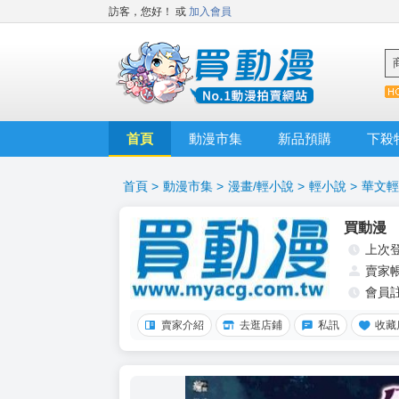
訪客，您好！
或
加入會員
首頁
動漫市集
新品預購
下殺
首頁
>
動漫市集
>
漫畫/輕小說
>
輕小說
>
華文輕
買動漫
上次
賣家
會員
賣家介紹
去逛店鋪
私訊
收藏