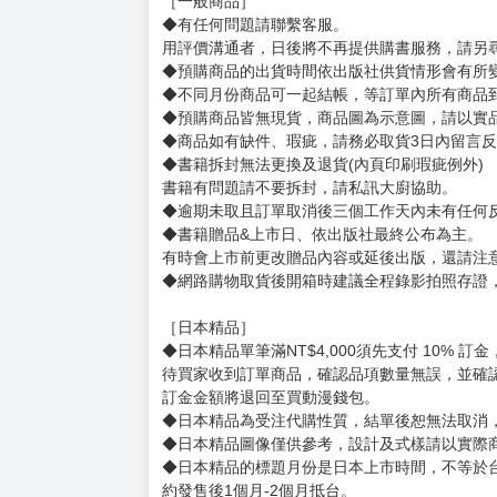
正職是文字工作，副業－－還是文字工作，兼差
目前最偉大的願望，是努力增加荷包的飽和度
最想對大家說的話是：歡迎光臨奇幻世界，請
銀千羽-伊人難為 www.facebook.com/ynnove
賣場規則
【下標前，請詳閱以下事項，完全同意才請下標
［一般商品］
◆有任何問題請聯繫客服。
用評價溝通者，日後將不再提供購書服務，請另
◆預購商品的出貨時間依出版社供貨情形會有所
◆不同月份商品可一起結帳，等訂單內所有商品
◆預購商品皆無現貨，商品圖為示意圖，請以實
◆商品如有缺件、瑕疵，請務必取貨3日內留言
◆書籍拆封無法更換及退貨(內頁印刷瑕疵例外)
書籍有問題請不要拆封，請私訊大廚協助。
◆逾期未取且訂單取消後三個工作天內未有任何
◆書籍贈品&上市日、依出版社最終公布為主。
有時會上市前更改贈品內容或延後出版，還請注