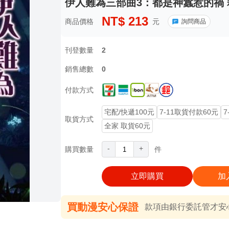
伊人難為三部曲3：都是神蠶惹的禍 
NT$
213
商品價格
元
詢問商品
刊登數量
2
銷售總數
0
付款方式
宅配/快遞100元
7-11取貨付款60元
7
取貨方式
全家 取貨60元
-
+
購買數量
件
立即購買
加
買動漫安心保證
款項由銀行委託管才安心 