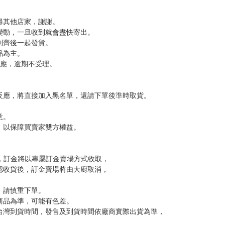
是開小花、宣揚對美少年的愛（？）。
，以便出國增長見識。（←確定不是玩樂兼敗家？）
把書買回家吧！（笑）
l
，下標後視同完全同意】
尋其他店家，謝謝。
變動，一旦收到就會盡快寄出。
到齊後一起發貨。
品為主。
反應，逾期不受理。
反應，將直接加入黑名單，還請下單後準時取貨。
意。