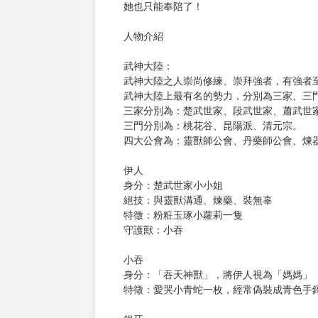
僅僅一隻吐出的絲可是創造驚人的財富啊！
所以當神蠶被救走，
這一直囚禁神蠶的神蠶堡緊張，也是可以理
但是沒證據就藉故上門來找她麻煩，
這神蠶堡大小姐也太不聰明，
還運氣非常不好的被驚鴻撞個正著，
順手幫她討回之前被欺負的本金加利息，
偏偏這家人還真是不識相，
大小姐都吃了悶虧了，大少爺還敢上門找碴
其實她一直都很低調的，但是人家不讓她低
她也只能奉陪了！
人物介紹
武神大陸：
武神大陸之人崇尚修練、崇拜強者，有強者
武神大陸上最有名的勢力，分別為三家、三門
三家分別為：楚武世家、段武世家、蕭武世
三門分別為：桃花谷、昆陽派、清元宗。
四大公會為：靈獸師公會、丹藥師公會、煉器
伊人