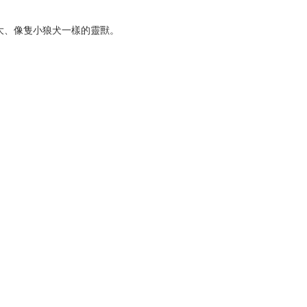
鐲
、像隻小狼犬一樣的靈獸。