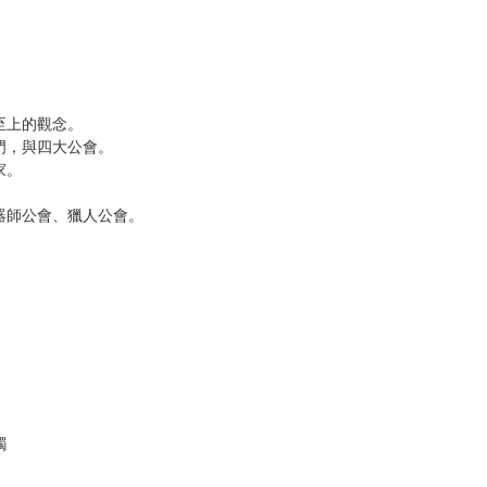
解的啦！
？
調，
至上的觀念。
，與四大公會。
家。
師公會、獵人公會。