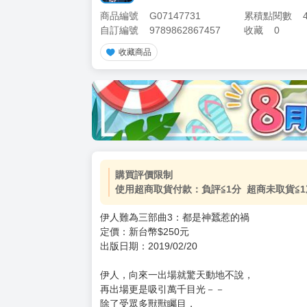
商品編號
G07147731
累積點閱數
自訂編號
9789862867457
收藏
0
收藏商品
加價購
( 共
1
件商品 )
(加購品) 買動漫★《$15元-
-
+