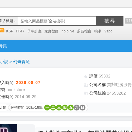
搜 尋
R1
商品標題
KSP
FF47
子午計畫
家庭教師
hololive
蔚藍檔案
鳴潮
Vspo
特集
小說
>
幻奇冒險
評價
69302
登入時間
2026-08-07
公司名稱
買對動漫股份
帳號
bookstore
公司統編
24553282
註冊時間
2014-09-29
店鋪
服務時間: 10點-19點
一
二
三
四
五
六
日