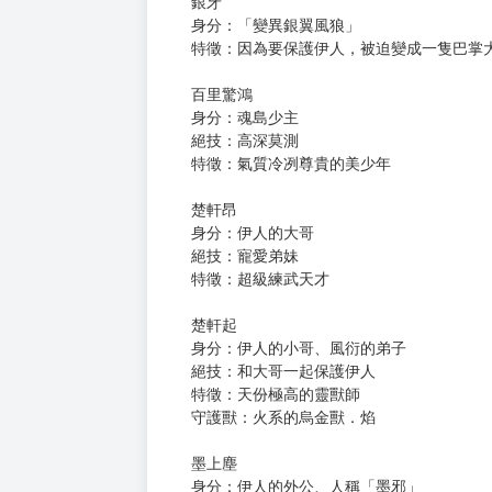
身分：楚武世家小小姐
絕技：與靈獸溝通、煉藥、裝無辜
特徵：粉粧玉琢小蘿莉一隻
守護獸：小吞
小吞
身分：「吞天神獸」，將伊人視為「媽媽」
特徵：愛哭小青蛇一枚，經常偽裝成青色手
銀牙
身分：「變異銀翼風狼」
特徵：因為要保護伊人，被迫變成一隻巴掌大
百里驚鴻
身分：魂島少主
絕技：高深莫測
特徵：氣質冷冽尊貴的美少年
楚軒昂
身分：伊人的大哥
絕技：寵愛弟妹