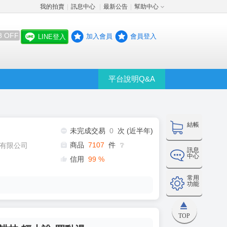
我的拍賣
訊息中心
最新公告
幫助中心
│
│
│
8 OFF
加入會員
會員登入
LINE登入
平台說明Q&A
結帳
未完成交易
0
次 (近半年)
商品
7107
件
有限公司
❔
訊息
中心
信用
99
%
常用
功能
TOP