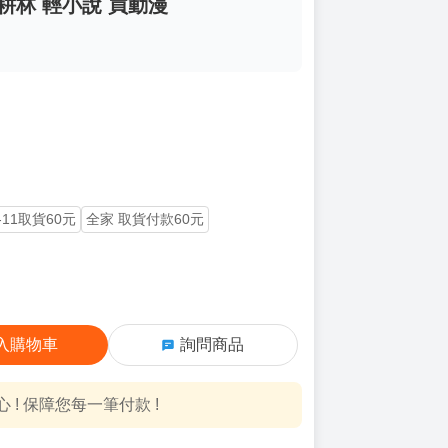
耕林 輕小說 買動漫
-11取貨60元
全家 取貨付款60元
入購物車
詢問商品
! 保障您每一筆付款 !