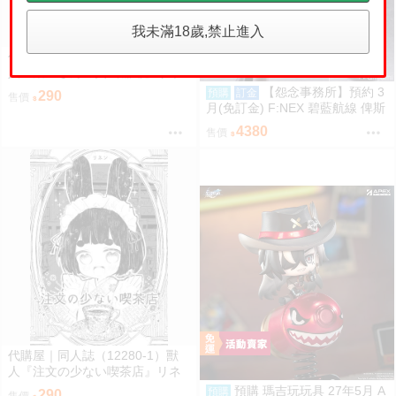
我未滿18歲,禁止進入
代購屋｜同人誌（12280-2）獸
人『薬屋さんの美式珈琲』リネ
ン リネンドレッシング
【怨念事務所】預約 3
預購
訂金
290
售價
月(免訂金) F:NEX 碧藍航線 俾斯
麥 正裝Ver 1/7 0920
4380
售價
代購屋｜同人誌（12280-1）獸
人『注文の少ない喫茶店』リネ
ン リネンドレッシング
預購 瑪吉玩玩具 27年5月 A
預購
290