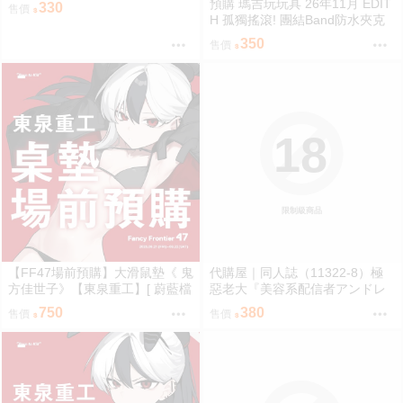
左右 ふちなし印刷
預購 瑪吉玩玩具 26年11月 EDIT
330
售價
H 孤獨搖滾! 團結Band防水夾克
角色壓克力立牌 0901
350
售價
18
限制級商品
【FF47場前預購】大滑鼠墊《 鬼
代購屋｜同人誌（11322-8）極
方佳世子》【東泉重工】[ 蔚藍檔
惡老大『美容系配信者アンドレ
案 ブルアカ / 鬼方佳世子 カヨコ
アルフスと解説のヴァサゴさ
750
380
售價
售價
]
ん』龍童誠斗 隠秘哲学社