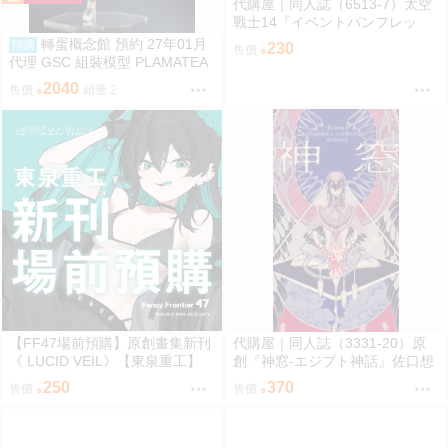
代購屋｜同人誌（6513-7）太空
戰士14『イベントパンフレッ
ト』【頭割り】運営 なては
轉蛋概念館 預約 27年01月
預購
230
售價
代理 GSC 組裝模型 PLAMATEA
繪師toridamono MX醬 約16公分
2040
售價
銷量:2
【FF47場前預購】原創畫集新刊
代購屋｜同人誌（3331-20）原
《 LUCID VEIL》【東泉重工】
創『神窓-エジプト神話』佐口想
ORO
250
370
售價
售價