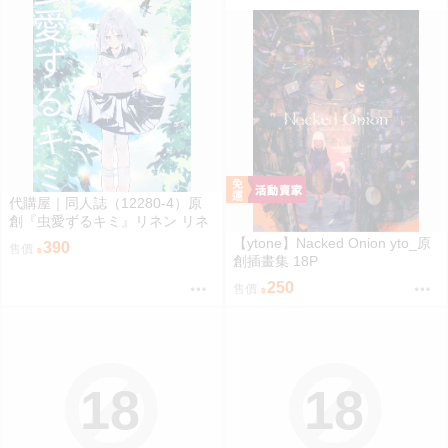
代購屋｜同人誌（12280-4）原
創『虫愛ずるキミ』リネン リネ
ンドレッシング
【ytone】Nacked Onion yto_原
390
售價
創插畫集 18P
250
售價
18
18