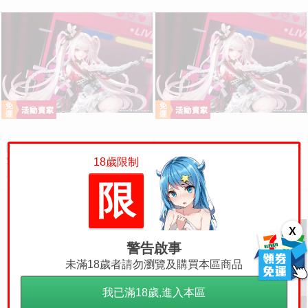
預購 瑪吉玩玩具 27年6月 M
預購 瑪吉玩玩具 27年6月 M
預購
預購
yethos 崩壞 星穹鐵道 火花 1/7
yethos 崩壞 星穹鐵道 火花 1/7
18歲限制
特典版 壓克力打卡棒 1009
特典版 壓克力打卡棒 1009
1430
5430
售價
售價
限
X
警告啟事
未滿18歲者請勿瀏覽及購買本區商品
我已滿18歲,進入本區