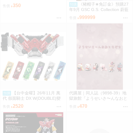
《豬帽子✬免訂金》預購27
預購
350
售價
年9月 GSC G.S. Collection 蔚藍
檔案 渚 ～花香微笑～ 1/7 0920
999999
售價
【台中金曜】26年11月 萬
代購屋｜同人誌（9898-39）地
預購
代 假面騎士 DX W(DOUBLE)變
獄旅館『ようせいさ〜んなおと
身腰帶(平成20周年VER.) 再版 0
もだち』ia さくらんぼアイス
2520
470
售價
售價
814