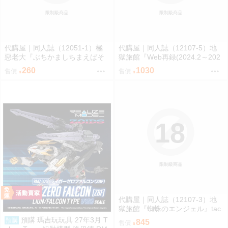
限制級商品
限制級商品
代購屋｜同人誌（12051-1）極
代購屋｜同人誌（12107-5）地
惡老大『ぶちかましちまえばそ
獄旅館『Web再録(2024.2～202
こがトイレになるんだぜ』ケィ
6.3)』taco オーガニック毒リン
260
1030
售價
售價
ル 腹パンピアス部
ゴ
18
限制級商品
代購屋｜同人誌（12107-3）地
獄旅館『蜘蛛のエンジェル』tac
o オーガニック毒リンゴ
預購 瑪吉玩玩具 27年3月 T
預購
845
售價