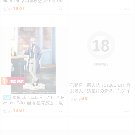
akaraTomy 組裝模型 洛伊德 RM
Z-025 長牙獅零式・獵鷹型（ZB
1830
售價
F） 0828
18
限制級商品
代購屋｜同人誌（11261-13）極
惡老大『幾星霜の夢現』ムツ イ
チメモリ
預購 瑪吉玩玩具 27年6月 M
預購
590
售價
yethos Gift+ 崩壞 星穹鐵道 白厄
列車環遊記Ver 1/8 1009
1450
售價