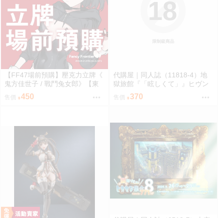
18
限制級商品
【FF47場前預購】壓克力立牌《
代購屋｜同人誌（11818-4）地
鬼方佳世子 / 戰鬥兔女郎》【東
獄旅館『「眩しくて」』ヒヴン
泉重工】[ 蔚藍檔案 ブルアカ / 鬼
ショウ ないない★ぱらだいす
450
370
售價
售價
方佳世子 カヨコ ]