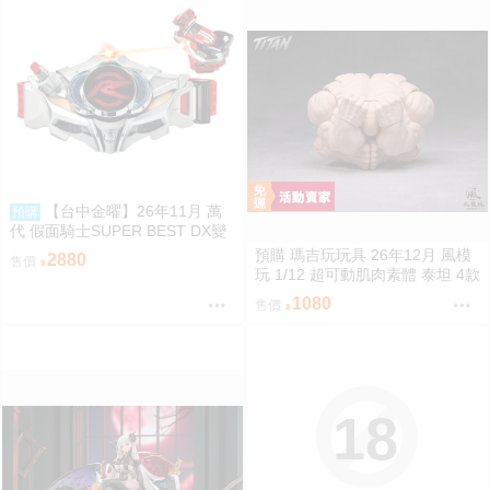
【台中金曜】26年11月 萬
預購
代 假面騎士SUPER BEST DX變
身腰帶Drive驅動器&移速手鐲 再
預購 瑪吉玩玩具 26年12月 風模
2880
售價
版 0814
玩 1/12 超可動肌肉素體 泰坦 4款
膚色 0828
1080
售價
18