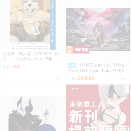
代購屋｜同人誌（12298-9）獸
人『～モカがみつめた15年～』
上下左右 ふちなし印刷
《豬帽子✬免訂金》預購27
預購
440
售價
年9月 GSC Hyper Body 勝利女
神：妮姬 紅蓮：暗影 0913
999999
售價