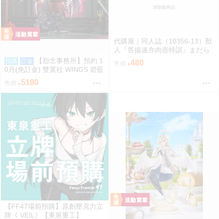
限制級商品
代購屋｜同人誌（10356-13）獸
人『答揚速亦肉壺特訓』まだら
模様 まんだら亭
【怨念事務所】預約 1
預購
訂金
480
售價
0月(免訂金) 雙翼社 WINGS 碧藍
航線 阿爾比恩 銀月下的夜之眷屬
5180
售價
1/7 0927
【FF47場前預購】原創壓克力立
牌《 VEIL》【東泉重工】