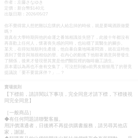
作者：左藤さなゆき
定價：新台幣$140元
出版日期：2026/05/27
你不覺得當人想把難以忘懷的人給忘掉的時候，就是要喝酒跟做愛
嗎？
遊真在大學時期與他的命運之番旭相識並失戀了，此後十年都沒有
再喜歡上任何人，懷著喪失感的同時，也站穩了當醫生的腳步。
某天，在得知旭順利生產後，他自暴自棄地喝著悶酒，就在這時他
遇到了聲音與旭很相似的譽。在內心的動搖下他順著酒意與譽發生
了關係，後來才發現譽其實是他們醫院裡的咖啡廳工讀生。
原本還以為再也不會有交集了，可沒想到被α前男友狠狠甩了的譽竟
提議說「要不要當床伴？」…？
賣場規則