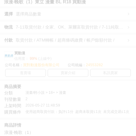
浪漫‧輓歌（1）東立 漫畫 BL R18 買動漫
選擇
選擇商品數量
物流
7-11取貨付款 / 全家、OK、萊爾富取貨付款 / 7-11純取貨 / 全家、OK、萊爾富純取貨 / 宅配/快遞 /
付款
取貨付款 / ATM轉帳 / 超商條碼繳費 / 帳戶餘額付款 /
買動漫
信用度：
99%
(上線中)
公司名稱：
買對動漫股份有限公司
公司統編：
24553282
逛賣場
賣家介紹
私訊賣家
商品摘要
分類
漫畫/輕小說 > 18+ > 漫畫
刊登數量
2
上架時間
2026-05-27 11:48:59
購買條件
使用超商取貨付款：負評≦1分 超商未取貨≦1次 未完成交易≦1次
商品詳情
浪漫‧輓歌（1）