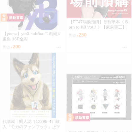
【FF47場前預購】新刊單本《 B
orn to Kill Vol.7 》【東泉重工】[
蔚藍檔案 ブルアカ / 鬼方佳世子
【ytone】yto3 hololive二創同人
250
售價
カヨコ ]
畫集 16P全彩
200
售價
代購屋｜同人誌（12298-4）獸
人『モカのファンブック』上下