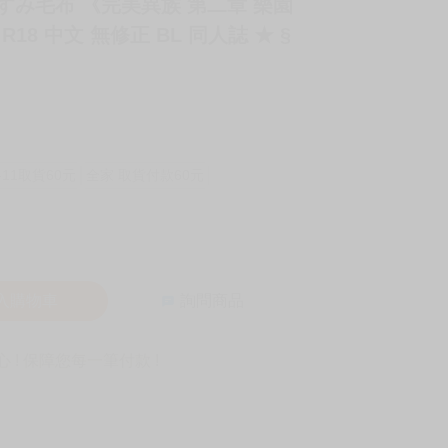
やすみ毛布 《完美異族 第二章 樂園
8 中文 無修正 BL 同人誌 ★ §
-11取貨60元
全家 取貨付款60元
入購物車
詢問商品
! 保障您每一筆付款 !