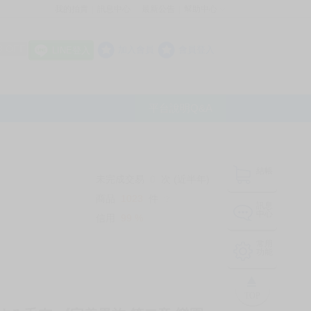
我的拍賣
訊息中心
最新公告
幫助中心
│
│
│
8 OFF
加入會員
會員登入
LINE登入
平台說明Q&A
結帳
未完成交易
0
次 (近半年)
商品
1023
件
❔
訊息
中心
信用
99
%
常用
功能
TOP