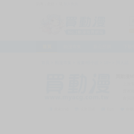
訪客，您好！
或
加入會員
首頁
動漫市集
新品預購
下殺
首頁
>
動漫市集
>
漫畫/輕小說
>
18+
>
同人誌
買動漫My
上次
賣家
會員
賣家介紹
去逛店鋪
私訊
收藏