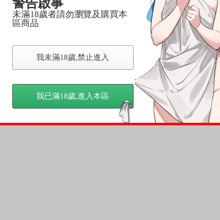
警告啟事
未滿18歲者請勿瀏覽及購買本
區商品
我未滿18歲,禁止進入
我已滿18歲,進入本區