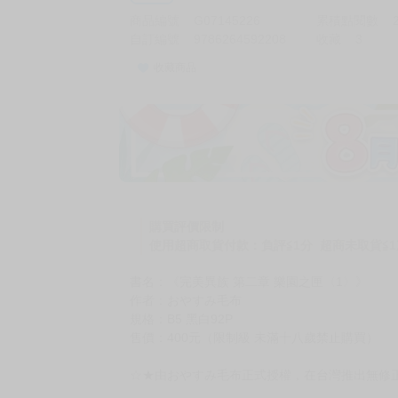
商品編號
G07145226
累積點閱數
自訂編號
9786264592208
收藏
3
收藏商品
購買評價限制
使用超商取貨付款：負評≦1分 超商未取貨≦1
書名：《完美異族 第二章 樂園之匣〈1〉》
作者：おやすみ毛布
規格：B5 黑白92P
售價：400元（限制級 未滿十八歲禁止購買）
☆★由おやすみ毛布正式授權，在台灣推出無修