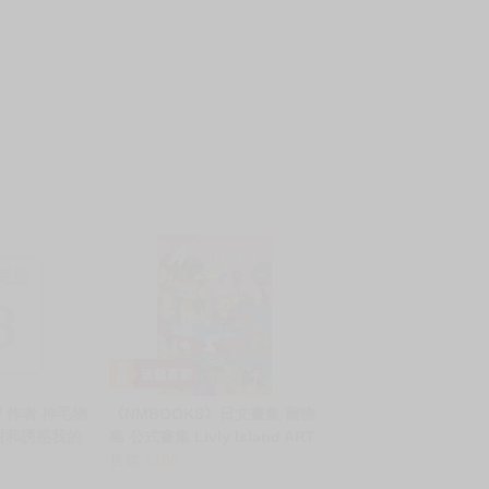
商品
8
 / 作者 神毛物
《NMBOOKS》日文畫集 寵物
村和誘惑我的
島 公式畫集 Livly Island ART
誘惑してくるで
WORKS 畫冊 美術書
售價
1100
18 中文 無