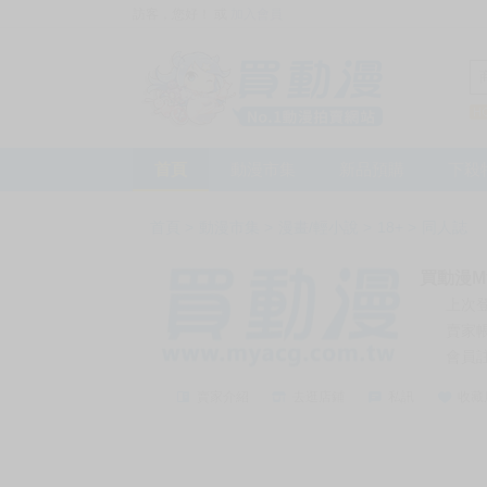
訪客，您好！
或
加入會員
首頁
動漫市集
新品預購
下殺
首頁
>
動漫市集
>
漫畫/輕小說
>
18+
>
同人誌
買動漫My
上次
賣家
會員
賣家介紹
去逛店鋪
私訊
收藏