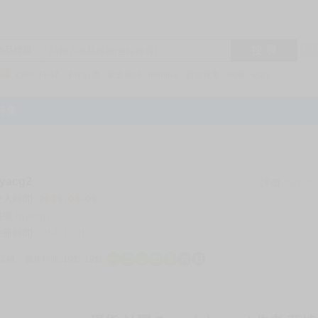
搜 尋
R1
商品標題
KSP
FF47
子午計畫
家庭教師
hololive
蔚藍檔案
鳴潮
Vspo
特集
acg2
評價
76052
登入時間
2026-08-06
帳號
myacg2
註冊時間
2014-12-10
店鋪
服務時間: 10點-19點
一
二
三
四
五
六
日