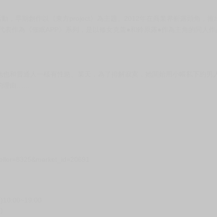
作活動，早期創作以《東方project》為主題。2012年在商業界嶄露頭
代表作為《催眠APP》系列，是以修女克蕾●和鈴原露●作為主角的同人作品
，但她也和普通人一樣有性慾。某天，為了排解寂寞，她開始用小帳私下約
的理由……
seller=8325&market_id=20691
00~19:00
)