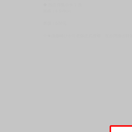
◆ 拍立得風小卡 1 張
規格：6.5x9cm
售價：500元
☆★由藤崎ひかり老師正式授權，在台灣推出特