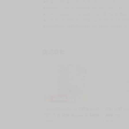
★現貨訂單需要一個工作天出貨(六、日國定假日
★預購商品請確認是否能接受到貨日期再下標。
★不同月份商品可一起結帳，等訂單內所有商品
★訂單商品如有缺件、瑕疵，請務必取貨3日內
★網路購物取貨後開箱時建議全程錄影拍照存證
猜你喜歡
限
《NMBOOKS》日文畫集 FGO
現貨 社團 Fren
明日方舟 繪師 Namie 首本畫集
藤崎ひかり 
「Kaleidoscope 千景箱」
售價
990
銷量:1
Vtuber的
售價
280
ドル神絵師Vt