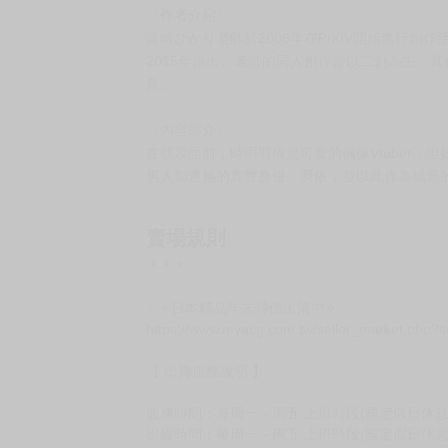
〈作者介紹〉
藤崎ひかり老師於2008年在PIXIV開始進行創
2015年推出。老師的同人創作皆以二創為主。其
角。
〈內容簡介〉
在觀眾面前，時雨羽依是可愛的偶像Vtuber
男人知道她的真實身份：羽依，並以此作為威脅
賣場規則
＊＊＊
☟ ✧日本精品年末特價出清中✧ ☟
https://www.myacg.com.tw/seller_market.php?
【 出貨服務說明 】
服務時間：每周一～周五 上班時段(國定假日休息)10:
出貨時間：每周一～周五 上班時段(國定假日休息