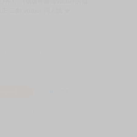
者 藤崎ひかり 《偶像神繪師Vtuber的福
 二創 vtuber 同人誌 ★
-11取貨60元
全家 取貨付款60元
入購物車
詢問商品
! 保障您每一筆付款 !