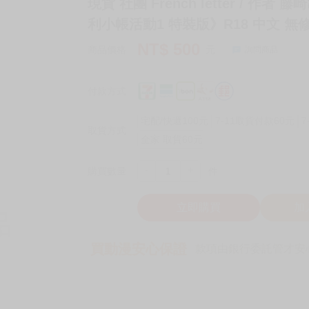
現貨 社團 French letter / 作
利小帳活動1 特裝版》R18 中文 無修正
NT$
500
商品價格
元
詢問商品
付款方式
宅配/快遞100元
7-11取貨付款60元
7
取貨方式
全家 取貨60元
-
+
購買數量
件
立即購買
加
買動漫安心保證
款項由銀行委託管才安心 