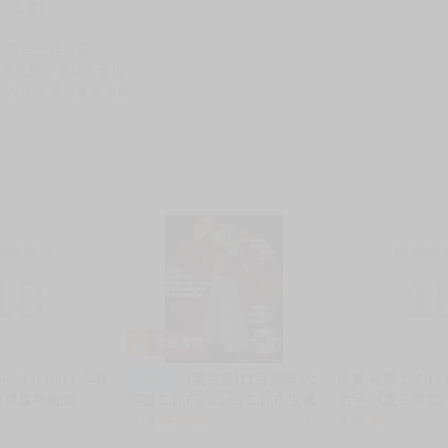
不出貨)
到齊後一起發貨。
留言反應，逾期不受理。
，以保障買賣家雙方權益。
制級商品
限制級
18
1
ch letter / 作者
(莫古里)11月預購 代
現貨 社團 Σ-Arts
一般預購
《偶像神繪師
理版 S.H.Figuarts S.H.F 鬼滅
由宇 《夏日與鄉
福利小帳活動1/アイ
之刃 無限城 童磨 上弦之貳 超
售價
152099
銷量:18
她3/夏と田舎と
售價
260
uberのエロ裏垢
商付款免訂金
っかい教え子3》R