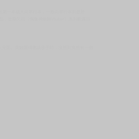
角，推出第一本成人向單行本，一般向單行本則是於
，近期又以《偶像神繪師Vtuber》系列嶄露頭
男人見面。當她覺得應該收手時，沒想到竟然有一個