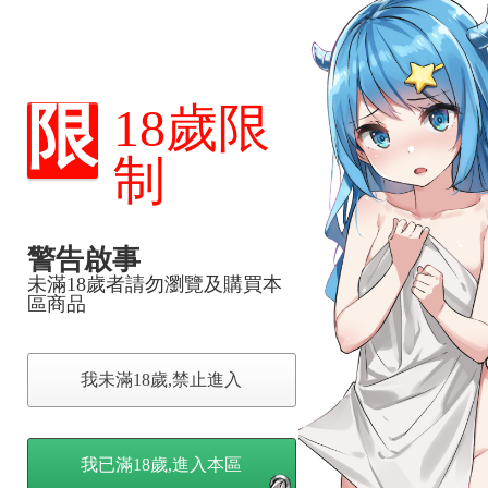
限
18歲限
制
警告啟事
未滿18歲者請勿瀏覽及購買本
區商品
我未滿18歲,禁止進入
我已滿18歲,進入本區