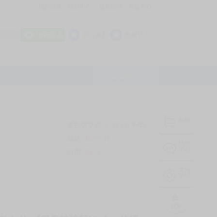
我的拍賣
訊息中心
最新公告
幫助中心
│
│
│
8 OFF
加入會員
會員登入
LINE登入
平台說明Q&A
結帳
未完成交易
0
次 (近半年)
商品
1028
件
❔
訊息
中心
信用
99
%
常用
功能
TOP