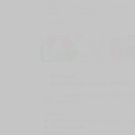
商品編號
G07145165
累積點閱數
自訂編號
4711608088920
收藏
4
收藏商品
購買評價限制
使用超商取貨付款：負評≦1分 超商未取貨≦1
書名：《偶像神繪師Vtuber的福利小帳活動1 特
作者：藤崎ひかり
內容物3件：
◆《偶像神繪師Vtuber的福利小帳活動1》（規格：
◆ 壓克力鑰匙圈 1 個
規格：約5x5cm