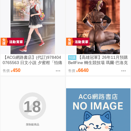
【ACG網路書店】(代訂)978404
【高雄冠軍】26年11月預購
預購
0765563 日文小說 夕蜜柑「怕痛
BellFine 轉生競技場 瑪爾·巴洛克
的我，把防禦力點滿就對了 外傳
1/6 免訂金0831
450
6640
售價
售價
(3)」
18
限制級商品