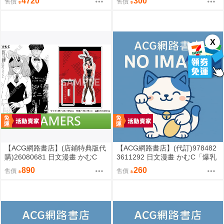
4720
300
售價
售價
にあこがれて (13)」
X
【ACG網路書店】(店鋪特典版代
【ACG網路書店】(代訂)978482
購)26080681 日文漫畫 かむC
3611292 日文漫畫 かむC「爆乳
「爆乳兔女郎 爆乳バニーおばさ
兔女郎 爆乳バニーおばさん
890
260
售價
售價
ん (4)」
(4)」