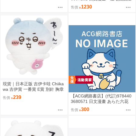
定凋零/この結婚はどうせうまく
1230
售價
いかない (7)」特裝版
現貨｜日本正版 吉伊卡哇 Chiika
wa 吉伊賞 一番賞 E賞 別針 胸章
娃娃 (わ〜んッ）｜吉伊 小可愛
【ACG網路書店】(代訂)978440
239
售價
ちいかわ
3680571 日文漫畫 あらた六花
「甜蜜似糖的十七歲 / セブンテ
300
售價
ィーンシロップス (2)」