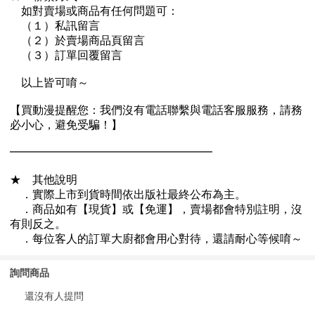
詢問商品
還沒有人提問