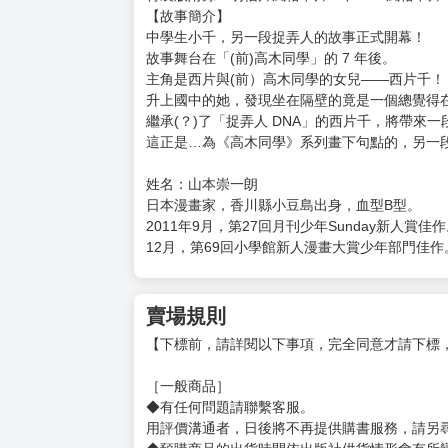
購買評價限制
使用超商取貨付款：負評≦1分 超商未取貨≦1
擅長捉弄人的西片同學(全)特裝版
定價：新台幣$300元
出版日期：2026/7/23
★高木同學和西片的女兒小千上國中了! 令人超
☆《擅長捉弄人的高木同學》榮獲第66回小學館
特裝版附錄：明信片風格卡片×4、SNS風格卡片×
【故事簡介】
中學生小千，另一段捉弄人的故事正式開幕！
故事舞台在「(前)高木同學」的 7 年後。
主角是西片與(前）高木同學的女兒——西片千！
升上國中的她，發現坐在隔壁的竟是一個總覺得在
繼承(？)了「捉弄人 DNA」的西片千，將帶來
這正是…為《高木同學》系列畫下句點的，另一段
姓名：山本崇一朗
日本漫畫家，香川縣小豆島出身，血型B型。
2011年9月，第27回月刊少年Sunday新人賞佳