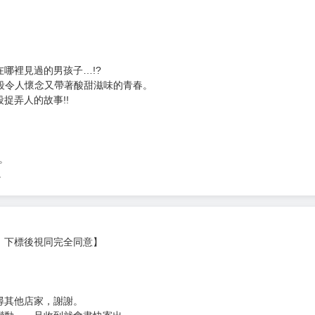
次 未完成交易≦1次 （近半年）
意外的外傳登場！
漫畫賞！
3
哪裡見過的男孩子…!?
一段令人懷念又帶著酸甜滋味的青春。
捉弄人的故事!!
作。