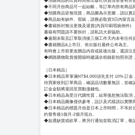
12月，第69回小學館新人漫畫大賞少年部門佳作
賣場規則
【下標前，請詳閱以下事項，完全同意才請下標
［一般商品］
◆有任何問題請聯繫客服。
用評價溝通者，日後將不再提供購書服務，請另
◆預購商品的出貨時間依出版社供貨情形會有所
◆不同月份商品可一起結帳，等訂單內所有商品
◆預購商品皆無現貨，商品圖為示意圖，請以實
◆商品如有缺件、瑕疵，請務必取貨3日內留言
◆書籍拆封無法更換及退貨(內頁印刷瑕疵例外)
書籍有問題請不要拆封，請私訊大廚協助。
◆逾期未取且訂單取消後三個工作天內未有任何
◆書籍贈品&上市日、依出版社最終公布為主。
有時會上市前更改贈品內容或延後出版，還請注
◆網路購物取貨後開箱時建議全程錄影拍照存證
［日本精品］