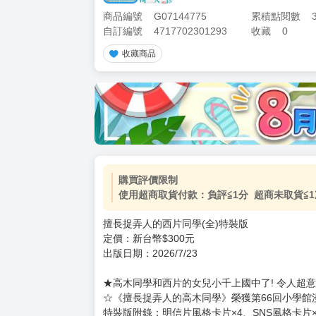
商品編號
G07144775
累積點閱數
自訂編號
4717702301293
收藏
0
收藏商品
加價購
( 共
1
件商品 )
(加購品) 買動漫★《$15元-
-
+