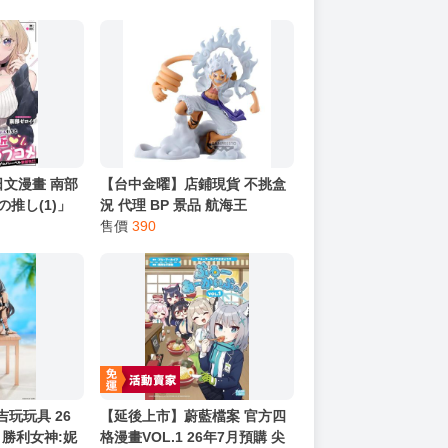
日文漫畫 南部
【台中金曜】店鋪現貨 不挑盒
の推し(1)」
況 代理 BP 景品 航海王
figlife! 蒙其·D·魯夫 五檔vol.1
售價
390