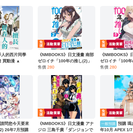
別註明，沒有則反之。
心等候唷～
弄人的西片同學
《NMBOOKS》日文漫畫 南部
《NMBOOKS》
畫 買動漫 ▲
ゼロイチ「100年の推し(2)」
ゼロイチ「100年
售價
280
售價
280