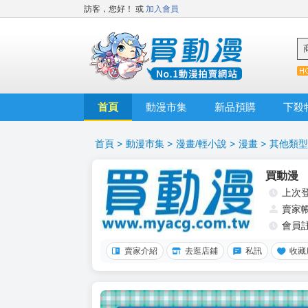
訪客，您好！
或
加入會員
首頁
動漫市集
新品預購
下殺
首頁
>
動漫市集
>
漫畫/輕小說
>
漫畫
>
其他類型
買動漫
上次
賣家
會員
賣家介紹
去逛店鋪
私訊
收藏