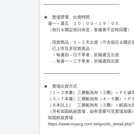
◆日本精品單筆滿NT$4,000須先支付 10% 
待買家收到訂單商品，確認品項數量無誤，並確
訂金金額將退回至買動漫錢包。
◆日本精品為受注代購性質，結單後恕無法取消
◆日本精品圖像僅供參考，設計及式樣請以實際
◆日本精品的標題月份是日本上市時間，不等於
約發售後1個月-2個月抵台。
◆如遇缺貨或砍單，將另行通知並取消訂單，敬
━━━━━━━━━━━━━━━━━━
★ 賣場營運、出貨時間
週一～週五 １０：００～１９：００
（假日＆國定假日休息，客服會不定時回覆）
．現貨商品：１～２天出貨（不含假日＆國定
．已上市且非現貨商品：
－每週四～日下單者，於隔週五出貨
－每週一～三下單者，於隔週四出貨