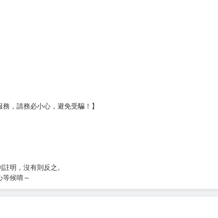
壞袋（快遞袋）
Ｅ破壞袋（快遞袋）
貨
）
?gid=3104440
服務，請務必小心，避免受騙！】