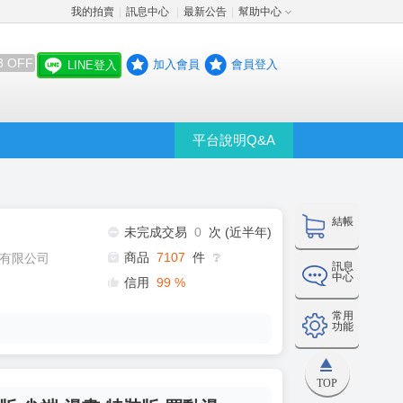
我的拍賣
訊息中心
最新公告
幫助中心
│
│
│
8 OFF
加入會員
會員登入
LINE登入
平台說明Q&A
結帳
未完成交易
0
次 (近半年)
商品
7107
件
有限公司
❔
訊息
中心
信用
99
%
常用
功能
TOP