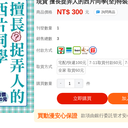
現貨 擅長捉弄人的西片同學(全)特裝版
NT$
300
商品價格
元
詢問商品
刊登數量
1
銷售總數
3
付款方式
宅配/快遞100元
7-11取貨付款60元
7
取貨方式
全家 取貨60元
-
+
購買數量
件
立即購買
加
買動漫安心保證
款項由銀行委託管才安心 