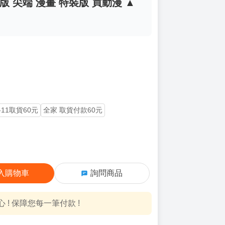
 尖端 漫畫 特裝版 買動漫 ▲
-11取貨60元
全家 取貨付款60元
入購物車
詢問商品
! 保障您每一筆付款 !