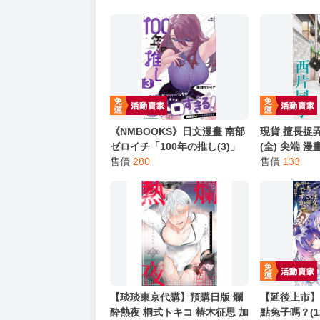
━━━━━━━━━━━━━━━━━━
★ 其他說明
．實際上市到貨時間依出版社最終公布為主。
．商品如有【現貨】或【免運】，賣場都會特
．每位客人的訂單大廚都會用心對待，還請耐
猜你喜歡
《NMBOOKS》日文漫畫 南部
現貨 擅長捉
ゼロイチ「100年の推し(3)」
(全) 尖端 漫
售價
280
售價
133