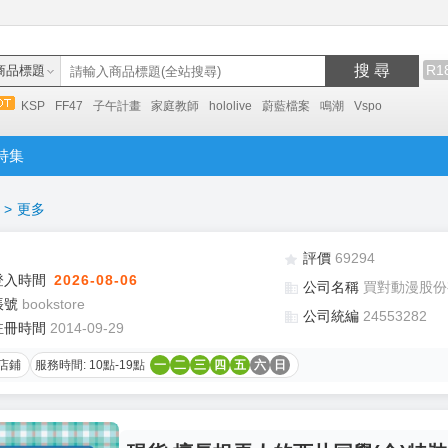
搜 尋
R1
商品標題
KSP
FF47
子午計畫
家庭教師
hololive
蔚藍檔案
鳴潮
Vspo
特集
>
更多
評價
69294
登入時間
2026-08-06
公司名稱
買對動漫股份
帳號
bookstore
公司統編
24553282
註冊時間
2014-09-29
店鋪
服務時間: 10點-19點
一
二
三
四
五
六
日