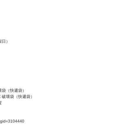
訂金，訂金將以專屬訂金賣場方式收取，
認收貨後，訂金賣場將由大廚取消，
，請慎重下單。
商品為準，可能有色差。
台灣到貨時間，發售及到貨時間依廠商實際出貨為準，
請諒解。
假日）