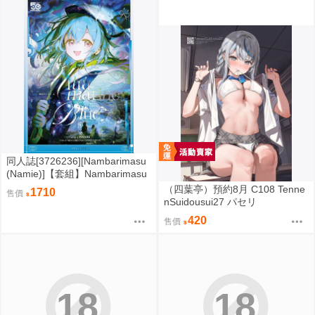
同人誌[3726236][Nambarimasu
(Namie)]【套組】Nambarimasu
「アークナイツ」セット (明日方
（四葉亭）預約8月 C108 Tenne
1710
售價
舟)
nSuidousui27 パセリ
420
售價
18
18