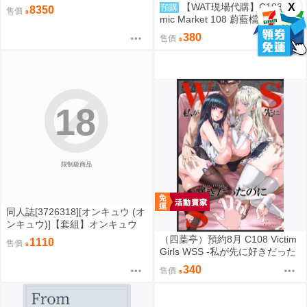
小說15週年ver.
X
【WAT現場代購】C108 Co
預購
8350
售價
mic Market 108 蔚藍檔案 星野
ホシノのなつやすみっ!
380
售價
18
限制級商品
同人誌[3726318][オンキュウ (オ
ンキュウ)]【套組】オンキュウ
「生意気ギャルがわからせられ
（四葉亭）預約8月 C108 Victim
1110
售價
る本」セット (巨乳)
Girls WSS -私が先に好きだった
のに- 朝凪
340
售價