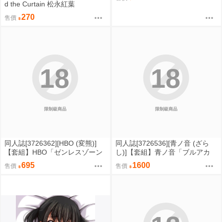
(原創)
d the Curtain 松永紅葉
270
售價
18
18
限制級商品
限制級商品
同人誌[3726362][HBO (変熊)]
同人誌[3726536][青ノ音 (ざら
【套組】HBO「ゼンレスゾーン
し)]【套組】青ノ音「ブルアカ
ゼロ」セット (絕區零)
本」セット (蔚藍檔案)
695
1600
售價
售價