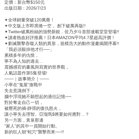
定價：新台幣$150元
出版日期：2026/7/23
✦全球銷量突破120萬冊！
✦中文版上市即席捲一空， 創下破萬再版!!
✦Twitter破萬粉絲的強勢新銳．佐乃夕斗首部連載堂堂登場!!
✦讀者熱血好評推薦！日本AMAZON平均4.7星超高評價！
✦剿滅襲擊吞噬人類的異形，規模浩大的動作漫畫揭開序幕!!
「我必須殺掉他才行──」
累積多年的仇恨，
寧不為人知的過去…
震撼感官的畫風與寫實的世界觀，
人氣話題作第5集登場!
───｜故事簡介｜───
小寧在“鬼屋”激戰中
失去意識倒下，
腦中浮現她不願想起的過往記憶──
對於奪走自己一切，
被壓死的禍‧靜彁的復仇怒火，
讓小寧失去理智。亞瑠馬$將要如何應對…？
另一方面，黃泉那邊
“家人”的其中一員開始行動。
新的狂人朝“蛇穴”襲擊而來──!!