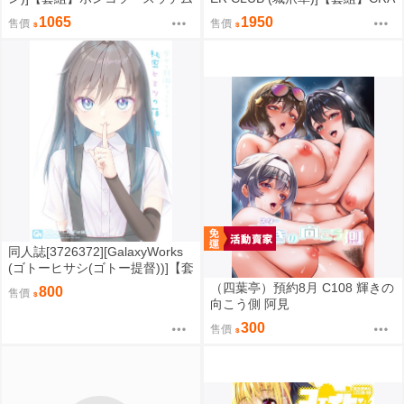
のはご」セット (蔚藍檔案)
ZY CLOVER CLUB「第4次×第5
1065
1950
售價
售價
次聖杯戦争」セット (Fate/stay n
ight)
同人誌[3726372][GalaxyWorks
(ゴトーヒサシ(ゴトー提督))]【套
組】GalaxyWorks「艦これ本」
（四葉亭）預約8月 C108 輝きの
800
售價
セット (艦隊收藏)
向こう側 阿見
300
售價