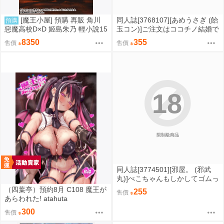
[魔王小屋] 預購 再販 角川
同人誌[3768107][あめうさぎ (飴
預購
惡魔高校D×D 姬島朱乃 輕小說15
玉コン)]ご注文はココチノ結婚で
週年ver.
すか (點兔)
8350
355
售價
售價
18
限制級商品
同人誌[3774501][邪屋。 (邪武
丸)]ぺこちゃんもしかしてゴムっ
てナマよりHくない (hololive )
（四葉亭）預約8月 C108 魔王が
255
售價
あらわれた! atahuta
300
售價