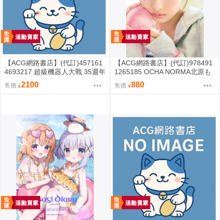
【ACG網路書店】(代訂)457161
【ACG網路書店】(代訂)978491
4693217 超級機器人大戰 35週年
1265185 OCHA NORMA北原も
紀念 JAM Project 主題歌完整專
も 寫真集「もももてぃーん。」
2100
880
售價
售價
輯 通常盤