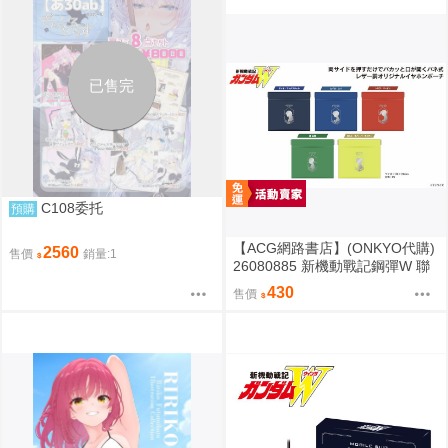
已售完
C108委托
預購
【ACG網路書店】(ONKYO代購)
2560
售價
銷量:1
26080885 新機動戰記鋼彈W 聯
名耳機 收納包
430
售價