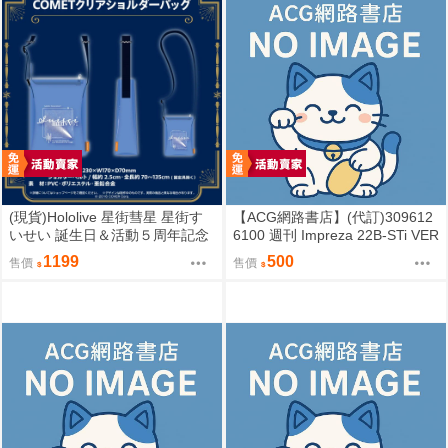
(現貨)Hololive 星街彗星 星街す
【ACG網路書店】(代訂)309612
いせい 誕生日＆活動５周年記念
6100 週刊 Impreza 22B-STi VER
COMET透明側背包 單肩背包
SION をつくる (8)
1199
500
售價
售價