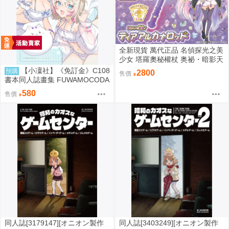
全新現貨 萬代正品 名偵探光之美
少女 塔羅奧秘權杖 奥祕・暗影天
使 權杖 法杖 魔法棒 變身器 森亞
【小凜社】《免訂金》C108
預購
2800
售價
露露卡
書本同人誌畫集 FUWAMOCODA
YS6 イコモチ hololive
580
售價
同人誌[3179147][オニオン製作
同人誌[3403249][オニオン製作