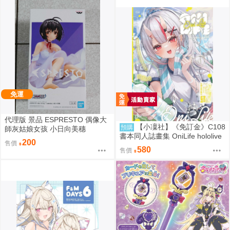
免運
代理版 景品 ESPRESTO 偶像大
【小凜社】《免訂金》C108
預購
師灰姑娘女孩 小日向美穗
書本同人誌畫集 OniLife hololive
200
售價
百鬼綾目
580
售價