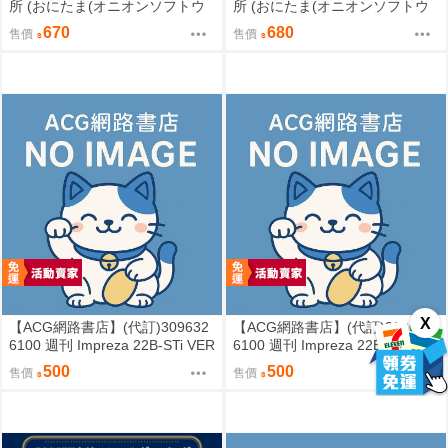
所 (おにたま(オニオンソフトウ
所 (おにたま(オニオンソフトウ
ェア))]昭和のカオスなゲームセ
ェア))]昭和のカオスなゲームセ
670
680
售價
售價
ンター (其他)
ンター PART 2 (其他)
X
【ACG網路書店】(代訂)309632
【ACG網路書店】(代訂)309622
6100 週刊 Impreza 22B-STi VER
6100 週刊 Impreza 22B-STi VER
SION をつくる (10)
SION をつくる (9)
500
500
售價
售價