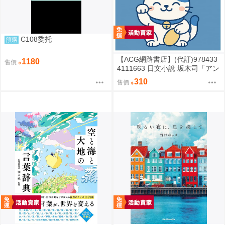
C108委托
預購
【ACG網路書店】(代訂)978433
1180
售價
4111663 日文小說 坂木司「アン
と幸福」
310
售價