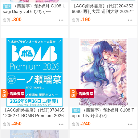
（四葉亭）預約8月 C108 U
【ACG網路書店】(代訂)204352
預購
sagi Diary vol.6 ぴちかー
6080 週刊大眾 週刊大衆 2026年
8月31日號 附:海報
300
190
售價
售價
【ACG網路書店】(代訂)978465
（四葉亭）預約8月 C108 T
預購
1206271 BOMB Premium 2026
op of Lily 鈴音れな
封面:一ノ瀬瑠菜 附:雙面海報
450
240
售價
售價