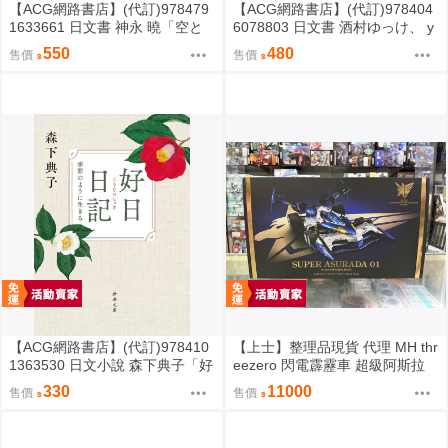
【ACG網路書店】(代訂)978479
【ACG網路書店】(代訂)978404
1633661 日文書 神永 曉「空と
6078803 日文書 酒村ゆっけ、 y
海と大地の言葉辞典」
ukke sakamura「明るい夜に、
550
480
售價
售價
星を探して」
【ACG網路書店】(代訂)978410
【上士】整理品現貨 代理 MH thr
1363530 日文小說 森下典子「好
eezero 閃電霹靂車 超級阿斯拉
日日記：季節のように生きる」
完全變形 無壓克力盒 請詳閱內文
330
11000
售價
售價