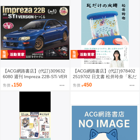
【ACG網路書店】(代訂)309632
【ACG網路書店】(代訂)978402
6080 週刊 Impreza 22B-STi VER
2519702 日文書 松井玲奈「私だ
SION をつくる (1) 創刊號
けの水槽」
150
450
售價
售價