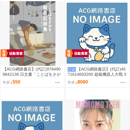
【ACG網路書店】(代訂)978490
【ACG網路書店】(代訂)45
訂金
9842138 日文書「ことばをさが
71614693200 超級機器人大戰 3
す絵日記辞典」YUEISHA DICTI
5週年紀念 JAM Project 主題歌完
550
8060
售價
售價
ONARY
整專輯 完全生產限定盤