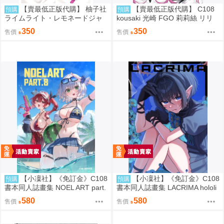
【賣最低正版代購】 柚子社
【賣最低正版代購】 C108
預購
預購
ライムライト・レモネードジャ
kousaki 光崎 FGO 莉莉絲 リリ
ム オフィシャル 陽見恵凪 抱枕
ス 抱枕套 0816
350
350
售價
售價
套 0830
【小凜社】《免訂金》C108
【小凜社】《免訂金》C108
預購
預購
書本同人誌畫集 NOEL ART part.
書本同人誌畫集 LACRIMA hololi
8 hololive 白銀諾艾爾
ve 一伊那爾栖
580
580
售價
售價