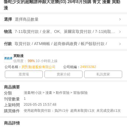
魯蛇少女的超離譜神顏大逆襲(03) 26年8月預購 青文 漫畫 買動
漫
選擇
選擇商品數量
物流
7-11取貨付款 / 全家、OK、萊爾富取貨付款 / 7-11純取貨 / 全家、OK、萊爾富純取貨 / 宅配/快遞 /
付款
取貨付款 / ATM轉帳 / 超商條碼繳費 / 帳戶餘額付款 /
買動漫
信用度：
99%
10 小時前上線
公司名稱：
買對動漫股份有限公司
公司統編：
24553282
逛賣場
賣家介紹
私訊賣家
商品摘要
分類
漫畫/輕小說 > 漫畫 > 動作冒險 > 冒險/探險
刊登數量
1
上架時間
2026-05-25 15:57:48
購買條件
使用超商取貨付款：負評≦1分 超商未取貨≦1次 未完成交易≦1次
商品詳情