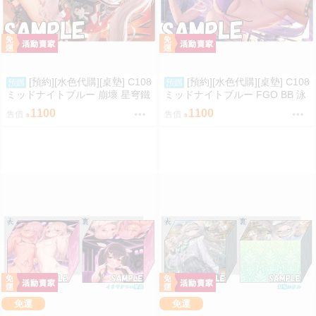
[預約][水色代購][桌墊] C108
[預約][水色代購][桌墊] C108
預購
預購
ミッドナイトブルー 崩壞 星穹鐵
ミッドナイトブルー FGO BB 泳
道 火花
裝ver
1100
1100
售價
售價
免運
免運