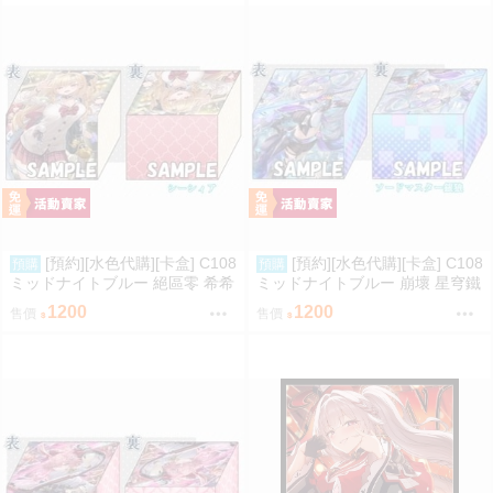
[預約][水色代購][卡盒] C108
[預約][水色代購][卡盒] C108
預購
預購
ミッドナイトブルー 絕區零 希希
ミッドナイトブルー 崩壞 星穹鐵
芙
道 銀狼
1200
1200
售價
售價