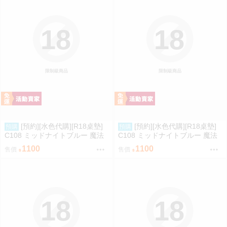
18
18
限制級商品
限制級商品
[預約][水色代購][R18桌墊]
[預約][水色代購][R18桌墊]
預購
預購
C108 ミッドナイトブルー 魔法
C108 ミッドナイトブルー 魔法
少女 伊莉雅&克洛伊&美遊 服從
少女 伊莉雅&克洛伊 M字腿
1100
1100
售價
售價
18
18