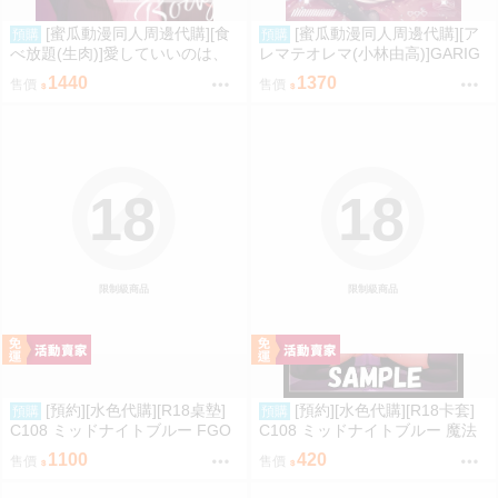
[蜜瓜動漫同人周邊代購][食
[蜜瓜動漫同人周邊代購][ア
預購
預購
べ放題(生肉)]愛していいのは、
レマテオレマ(小林由高)]GARIG
カラダだけ15【A5アクリルスタ
ARI145【A5アクリルスタンド】
1440
1370
售價
售價
ンド】(A5壓克力立牌特典版)(同
(蔚藍檔案)(A5壓克力立牌特典版)
人誌)
(同人誌)
18
18
限制級商品
限制級商品
[預約][水色代購][R18桌墊]
[預約][水色代購][R18卡套]
預購
預購
C108 ミッドナイトブルー FGO
C108 ミッドナイトブルー 魔法
BB 露點ver
少女 美遊 M字腿
1100
420
售價
售價