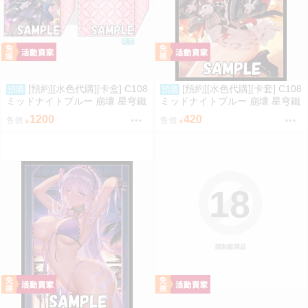
[預約][水色代購][卡盒] C108
[預約][水色代購][卡套] C108
預購
預購
ミッドナイトブルー 崩壞 星穹鐵
ミッドナイトブルー 崩壞 星穹鐵
道 緋英
道 火花
1200
420
售價
售價
18
限制級商品