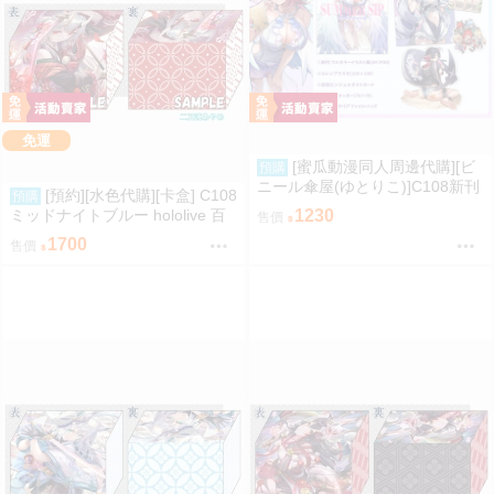
免運
[蜜瓜動漫同人周邊代購][ビ
預購
ニール傘屋(ゆとりこ)]C108新刊
[預約][水色代購][卡盒] C108
預購
セット【ビニール傘屋】(絕區零)
ミッドナイトブルー hololive 百
1230
售價
(同人誌)
鬼あやめ
1700
售價