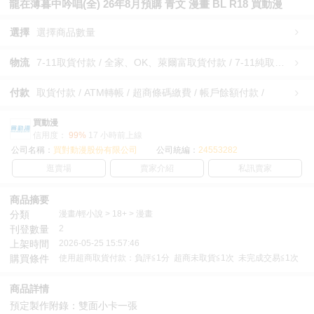
龍在薄暮中吟唱(全) 26年8月預購 青文 漫畫 BL R18 買動漫
選擇
選擇商品數量
物流
7-11取貨付款 / 全家、OK、萊爾富取貨付款 / 7-11純取貨 / 全家、OK、萊爾富純取貨 / 宅配/快遞 /
付款
取貨付款 / ATM轉帳 / 超商條碼繳費 / 帳戶餘額付款 /
買動漫
信用度：
99%
17 小時前上線
公司名稱：
買對動漫股份有限公司
公司統編：
24553282
逛賣場
賣家介紹
私訊賣家
商品摘要
分類
漫畫/輕小說 > 18+ > 漫畫
刊登數量
2
上架時間
2026-05-25 15:57:46
購買條件
使用超商取貨付款：負評≦1分 超商未取貨≦1次 未完成交易≦1次
商品詳情
預定製作附錄：雙面小卡一張