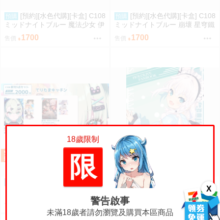
[預約][水色代購][卡盒] C108
[預約][水色代購][卡盒] C108
預購
預購
ミッドナイトブルー 魔法少女 伊
ミッドナイトブルー 崩壞 星穹鐵
莉雅&美遊&克洛伊
道 流螢
1700
1700
售價
售價
18歲限制
限
[蜜瓜動漫同人周邊代購][て
[蜜瓜動漫同人周邊代購][小
預購
預購
X
りたまキッチン]【C108新刊セッ
狐ノ庭園(コキツネ)]【C108新刊
警告啟事
ト】NEW ERIDUSCAPEセット
セット】Fubuki Illustration 2
1020
1060
售價
售價
(絕區零)(同人誌)
【特典付】(Hololive)(同人誌)
未滿18歲者請勿瀏覽及購買本區商品