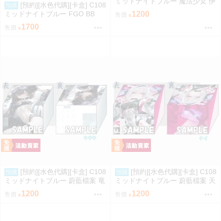
ミッドナイトブルー 魔法少女 伊
[預約][水色代購][卡盒] C108
預購
莉雅
ミッドナイトブルー FGO BB
1200
售價
1700
售價
[預約][水色代購][卡盒] C108
[預約][水色代購][卡盒] C108
預購
預購
ミッドナイトブルー 蔚藍檔案 竜
ミッドナイトブルー 蔚藍檔案 天
華キサキ
童ケイ
1200
1200
售價
售價