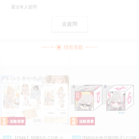
還沒有人提問
去提問
猜您喜歡
【PMK】預購9月 C108 小
[預約][水色代購][骰子] C108
預購
預購