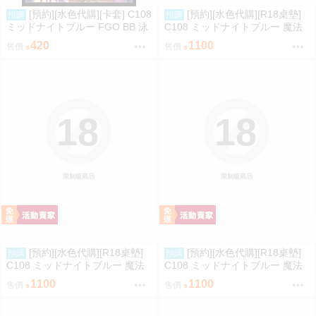
[預約][水色代購][卡套] C108
[預約][水色代購][R18桌墊]
預購
預購
ミッドナイトブルー FGO BB 泳
C108 ミッドナイトブルー 魔法
裝ver
少女 美遊 M字腿
420
1100
售價
售價
18
18
限制級商品
限制級商品
[預約][水色代購][R18桌墊]
[預約][水色代購][R18桌墊]
預購
預購
C108 ミッドナイトブルー 魔法
C108 ミッドナイトブルー 魔法
少女 伊莉雅&克洛伊&美遊 翹臀
少女 伊莉雅&克洛伊&美遊 背後
1100
1100
售價
售價
位