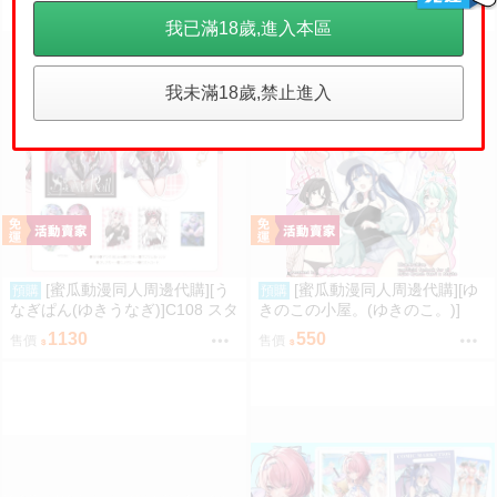
我已滿18歲,進入本區
我未滿18歲,禁止進入
[蜜瓜動漫同人周邊代購][う
[蜜瓜動漫同人周邊代購][ゆ
預購
預購
なぎぱん(ゆきうなぎ)]C108 スタ
きのこの小屋。(ゆきのこ。)]
レ新刊セット うなぎぱん(崩壞：
【新刊セット】おねがいサッち
1130
550
售價
售價
星穹鐵道)(同人誌)
ゃん、ゆうこと聞いて(蔚藍檔案)
(同人誌)