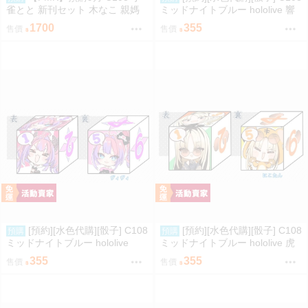
雀とと 新刊セット 木なこ 親媽
ミッドナイトブルー hololive 響
新刊套組 VSPO
咲リオナ
1700
355
售價
售價
[預約][水色代購][骰子] C108
[預約][水色代購][骰子] C108
預購
預購
ミッドナイトブルー hololive
ミッドナイトブルー hololive 虎
綺々羅々ヴィヴィ
金妃笑虎
355
355
售價
售價