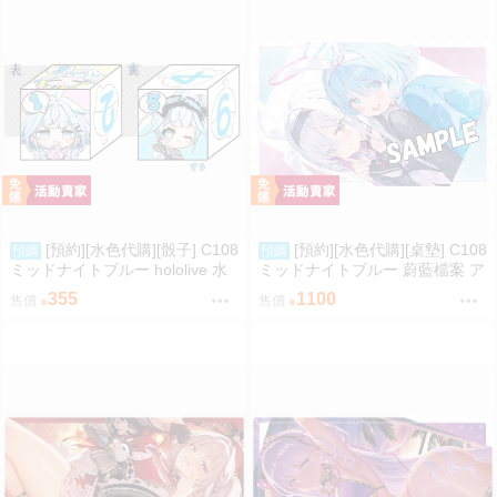
[預約][水色代購][骰子] C108
[預約][水色代購][桌墊] C108
預購
預購
ミッドナイトブルー hololive 水
ミッドナイトブルー 蔚藍檔案 ア
宮枢
ロナ＆プラナ
355
1100
售價
售價