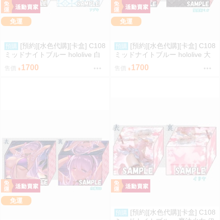
免運
免運
[預約][水色代購][卡盒] C108
[預約][水色代購][卡盒] C108
預購
預購
ミッドナイトブルー hololive 白
ミッドナイトブルー hololive 大
上フブキ
神ミオ
1700
1700
售價
售價
免運
[預約][水色代購][卡盒] C108
預購