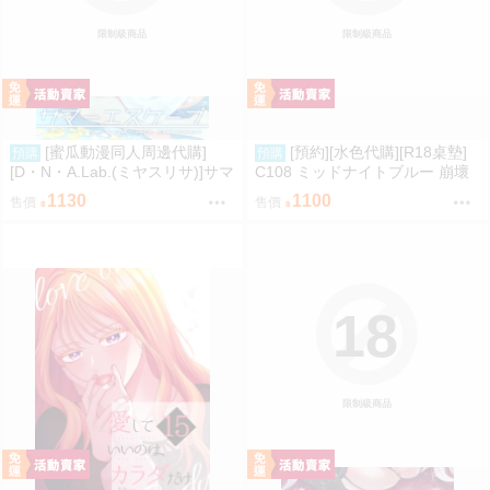
限制級商品
限制級商品
[蜜瓜動漫同人周邊代購]
[預約][水色代購][R18桌墊]
預購
預購
[D・N・A.Lab.(ミヤスリサ)]サマ
C108 ミッドナイトブルー 崩壞
ーエスケープ【A5アクリルフィ
星穹鐵道 火花 誘惑
1130
1100
售價
售價
ギュア】(A5壓克力立牌特典版)
(同人誌)
18
限制級商品