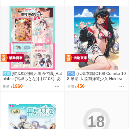
[蜜瓜動漫同人周邊代購][Rat
(代購本部)C108 Comike 10
預購
訂金
olabbit(宮城らとな)]【C108】あ
8 泉彩 大陸間弾道少女 Hololive
ずいろ新刊10点セット(Hololive)
Gamers 大神ミオ 大神澪 C108
1960
450
售價
售價
(同人誌)
會場數量新刊「VSISTERS 6 (隨
機簽名本)」
18