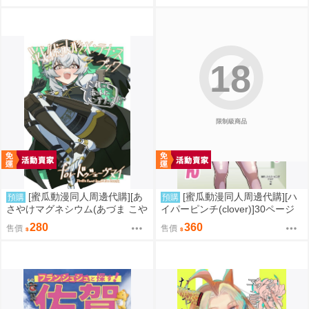
人誌)
18
限制級商品
[蜜瓜動漫同人周邊代購][あ
[蜜瓜動漫同人周邊代購][ハ
預購
預購
さやけマグネシウム(あづま こや
イパーピンチ(clover)]30ページ
け)]戦術人形メンテナンスブック
後に挿入される欲求不満ぽっち
280
360
售價
售價
forドゥシェーヴヌイ(少女前線)
ゃりおばさん(同人誌)
(同人誌)