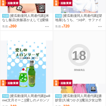
[蜜瓜動漫同人周邊代購][米
[蜜瓜動漫同人周邊代購][望
預購
預購
なし飯店(炊飯器かえして)]愛猫
地屋(もうち、つゆP、サファイ
賛歌(FGO)(同人誌)
ア@ちるる、ホイップあん/他)]
260
720
售價
售價
かわいい子には白ワンピを着せ
よ(偶像大師)(同人誌)
18
限制級商品
[蜜瓜動漫同人周邊代購][will
[蜜瓜動漫同人周邊代購][蒼
預購
預購
ow(文月そーこ)]愛しのメロンソ
妙堂(久城つかさ)]魔法少女は勢
ーダ～34本の愛をこめて～(同人
い任せで夜通しレズセックスな