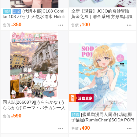
(代購本部)C108 Comi
全新【現貨】JOJO的奇妙冒險
預購
訂金
ke 108 パセリ 天然水道水 Hololi
黃金之風｜雕金系列 方形馬口鐵
ve 6期生 HoloX 沙花叉クロヱ 沙
徽章盲盒(全16款)
350
100
售價
售價
花叉庫洛艾 沙花叉克蘿耶 雨海ル
カ C108數量限定新刊『TennenS
uidousui27(隨機簽名本)』
同人誌[2660979][うららかな (う
ららかな)]ローマ・バチカン一人
旅行記 前編 (其他)
[蜜瓜動漫同人周邊代購][椰
預購
590
售價
子猫屋(RumieChen)]SODA POP!
(學園偶像大師)(同人誌)
490
售價