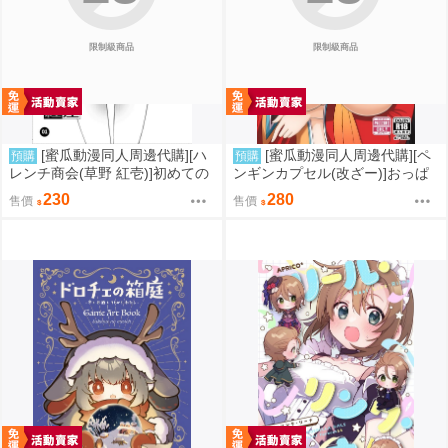
限制級商品
限制級商品
[蜜瓜動漫同人周邊代購][ハ
[蜜瓜動漫同人周邊代購][ペ
預購
預購
レンチ商会(草野 紅壱)]初めての
ンギンカプセル(改ざー)]おっぱ
彼女、初めての彼氏。4.5(同人
いで挟まれる幸せを指揮官様に
230
280
售價
售價
誌)
(碧藍航線)(同人誌)