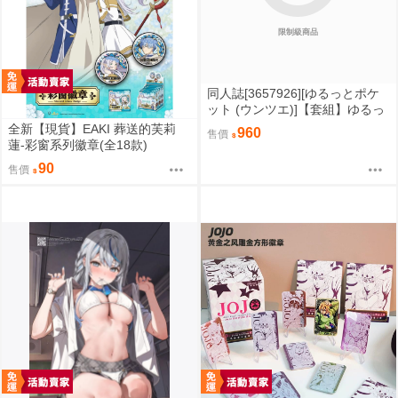
限制級商品
同人誌[3657926][ゆるっとポケ
ット (ウンツエ)]【套組】ゆるっ
とポケット「非モテの僕にこん
全新【現貨】EAKI 葬送的芙莉
960
售價
な誘い断れるはずがない」セッ
蓮-彩窗系列徽章(全18款)
ト (原創)
90
售價