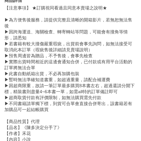
商品詳情
【注意事項】 ★訂購視同看過且同意本賣場之說明★
▶為方便售後服務，請提供完整且清晰的開箱影片，若無恕無法售
後
▶因跨海運送、海關檢查、轉寄轉站等問題，可能會有撞角等情
形，請悉知
▶若書籍有較大撞傷嚴重瑕疵，出貨前會事先詢問，如無法接受可
取消此本訂單（瑕疵售後詳細請見賣場說明）
▶預售周邊皆為贈品，不予售後，會事先檢查
▶實際出貨時間相近的這邊會通知合併，已付款或有用平台活動的
訂單將無法合單
▶此書自動紙箱出貨，不必再加購包裝
▶暫時無法準確知道書重，如超過重量，請配合補運費
▶因超商限重，故請一筆訂單最多購買8本書左右，超過還請分開下
標，精裝書則盡量4~6本書一單，如需all特的訂單備註即可
▶超商取貨付款有評價限制，如無法購買需先付款
▶不同書籍請單獨下標，到貨可合單會直接合併寄出，該書籍若有
加購品可一起結帳購買
【商品性質】代理
【品名】《陳多決定分手了》
【作者】禾花
【內容】小說