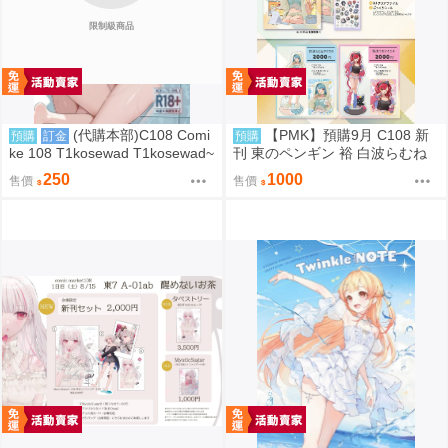
限制級商品
(代購本部)C108 Comi
【PMK】預購9月 C108 新
預購
訂金
預購
ke 108 T1kosewad T1kosewad~
刊 東のペンギン 裕 白波らむね
~ 蔚藍檔案 C108數量限定新刊
VSPO
250
1000
售價
售價
「二人ならいいでしょう (隨機簽
名本)」8.16發售預定