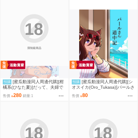
18
限制級商品
[蜜瓜動漫同人周邊代購][柑
[蜜瓜動漫同人周邊代購][シ
預購
預購
橘系(ひなた夏)]だって、夫婦で
オスイカ(Oro_Tukasa)]パールさ
すから(無職轉生)(同人誌)
ん道中記(賽馬娘)(同人誌)
280
80
售價
銷量:1
售價
18
18