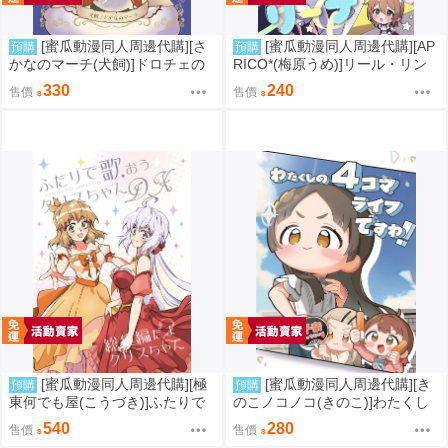
[蜜瓜動漫同人周邊代購][さ
[蜜瓜動漫同人周邊代購][AP
預購
預購
かなのマーチ(犬飼)]ドロチェの
RICO*(梅原うめ)]リール・リン
箱庭-冬とお酒とそれからわたし-
ク・リーナ(偶像大師)(同人誌)
330
240
售價
售價
(同人誌)
[蜜瓜動漫同人周邊代購][極
[蜜瓜動漫同人周邊代購][き
預購
預購
東何でも屋(こうづき)]ふたりで
のこノコノコ(きのこ)]わたくし
歌おうクリスちゃんDX 総集編
の4コマライフですわ!【特典
540
280
售價
售價
だよクリスちゃん2(戰姬絕唱)(同
付】(學園偶像大師)(同人誌)