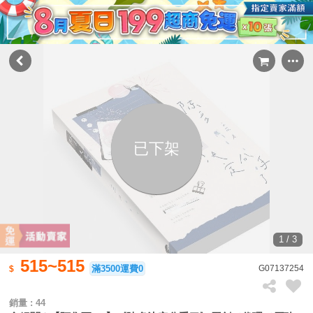
已下架
1 / 3
515~515
滿3500運費0
G07137254
銷量 : 44