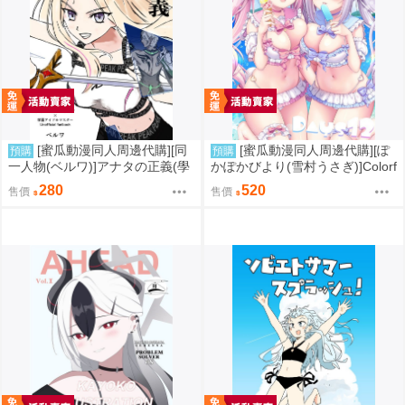
[蜜瓜動漫同人周邊代購][同
[蜜瓜動漫同人周邊代購][ぽ
預購
預購
一人物(ベルワ)]アナタの正義(學
かぽかびより(雪村うさぎ)]Colorf
園偶像大師)(同人誌)
ul Days12【特典付】(同人誌)
280
520
售價
售價