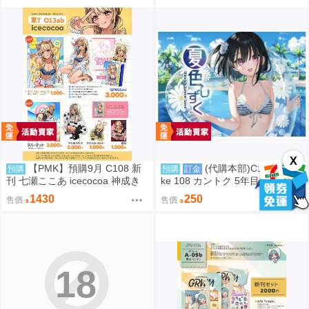
X
【PMK】預購9月 C108 新
(代購本部)C108 Comi
預購
預購
訂金
刊 七瀬ここあ icecocoa 神成き
ke 108 カントク 5年目の放課後
ゅぴ VSPO
C108數量限定新刊「夏色しずく
1430
250
售價
售價
う (隨機簽名本)」8.15發售預定
18