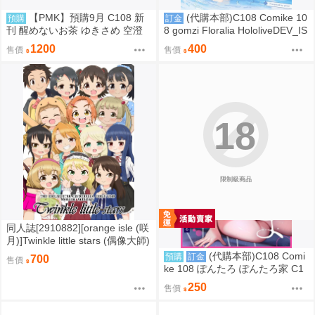
【PMK】預購9月 C108 新
(代購本部)C108 Comike 10
預購
訂金
刊 醒めないお茶 ゆきさめ 空澄
8 gomzi Floralia HololiveDEV_IS
セナ VSPO
ReGLOSS 音乃瀬奏 C108會場數
1200
400
售價
售價
量新刊「Twinkle Note (隨機簽名
本)」
18
限制級商品
同人誌[2910882][orange isle (咲
月)]Twinkle little stars (偶像大師)
(代購本部)C108 Comi
預購
訂金
700
售價
ke 108 ぽんたろ ぽんたろ家 C1
08數量限定新刊「あねぬま。～
250
售價
清楚なお義姉さんは僕を優しく
蹂躙する～」 8.16發售預定