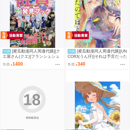
[蜜瓜動漫同人周邊代購][ク
[蜜瓜動漫同人周邊代購][UN
預購
預購
エ屋さん(クエ)]フランシュシュ
CO83(うん仔)]それは予言だった
と探す!佐賀県よかとこ発見ブッ
のではと(賽馬娘)(同人誌)
1400
340
售價
售價
ク(同人誌)
18
限制級商品