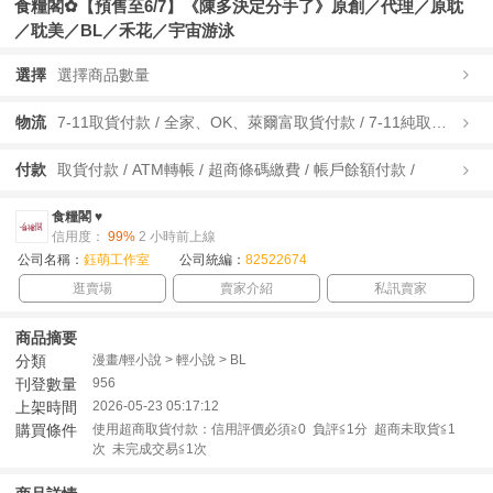
食糧閣✿【預售至6/7】《陳多決定分手了》原創／代理／原耽
／耽美／BL／禾花／宇宙游泳
選擇
選擇商品數量
物流
7-11取貨付款 / 全家、OK、萊爾富取貨付款 / 7-11純取貨 / 全家、OK、萊爾富純取貨 /
付款
取貨付款 / ATM轉帳 / 超商條碼繳費 / 帳戶餘額付款 /
食糧閣 ♥
信用度：
99%
2 小時前上線
公司名稱：
鈺萌工作室
公司統編：
82522674
逛賣場
賣家介紹
私訊賣家
商品摘要
分類
漫畫/輕小說 > 輕小說 > BL
刊登數量
956
上架時間
2026-05-23 05:17:12
購買條件
使用超商取貨付款：信用評價必須≧0 負評≦1分 超商未取貨≦1
次 未完成交易≦1次