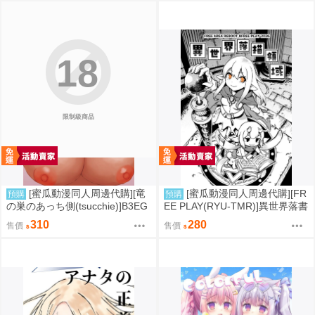
人誌)
18
限制級商品
[蜜瓜動漫同人周邊代購][竜
[蜜瓜動漫同人周邊代購][FR
預購
預購
の巣のあっち側(tsucchie)]B3EG
EE PLAY(RYU-TMR)]異世界落書
(同人誌)
領域(同人誌)
310
280
售價
售價