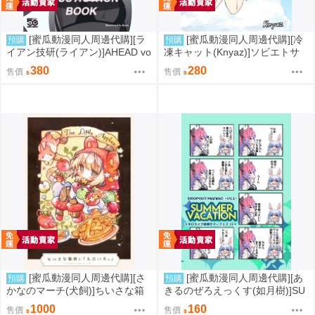
[蜜瓜動漫同人周邊代購][ラ
[蜜瓜動漫同人周邊代購][冷
預購
預購
イアン技研(ライアン)]AHEAD vo
凍キャット(Knyaz)]ソビエトサ
l.1(蔚藍檔案)(同人誌)
マースプラッシュ!(艦隊收藏)(同
380
280
售價
售價
人誌)
[蜜瓜動漫同人周邊代購][さ
[蜜瓜動漫同人周邊代購][あ
預購
預購
かなのマーチ(犬飼)]ちいさな箱
きるのぜろえっくす(如月樹)]SU
庭に「ただいま。」(同人誌)
MMER VACATION(Hololive)(同
1000
160
售價
售價