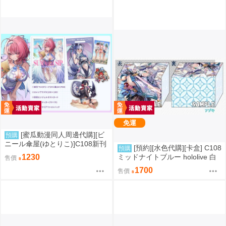
免運
[蜜瓜動漫同人周邊代購][ビ
預購
ニール傘屋(ゆとりこ)]C108新刊
[預約][水色代購][卡盒] C108
預購
セット【ビニール傘屋】(絕區零)
ミッドナイトブルー hololive 白
1230
售價
(同人誌)
上フブキ
1700
售價