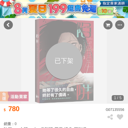
已下架
1 / 5
780
G07135556
銷量 : 0