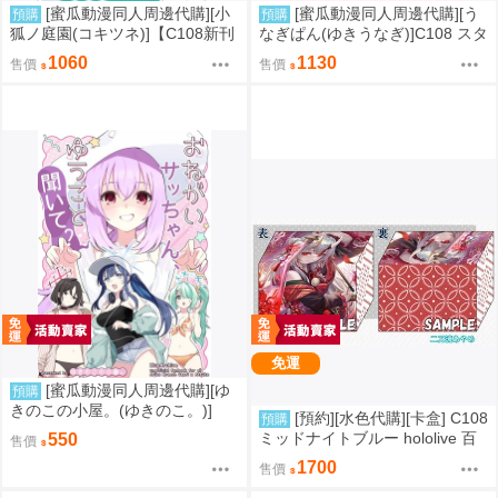
[蜜瓜動漫同人周邊代購][小
[蜜瓜動漫同人周邊代購][う
預購
預購
狐ノ庭園(コキツネ)]【C108新刊
なぎぱん(ゆきうなぎ)]C108 スタ
セット】Fubuki Illustration 2
レ新刊セット うなぎぱん(崩壞：
1060
1130
售價
售價
【特典付】(Hololive)(同人誌)
星穹鐵道)(同人誌)
免運
[蜜瓜動漫同人周邊代購][ゆ
預購
きのこの小屋。(ゆきのこ。)]
[預約][水色代購][卡盒] C108
預購
【新刊セット】おねがいサッち
ミッドナイトブルー hololive 百
550
售價
ゃん、ゆうこと聞いて(蔚藍檔案)
鬼あやめ
1700
(同人誌)
售價