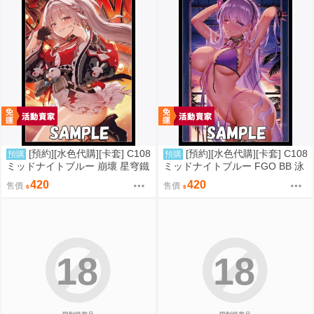
[預約][水色代購][卡套] C108
[預約][水色代購][卡套] C108
預購
預購
ミッドナイトブルー 崩壞 星穹鐵
ミッドナイトブルー FGO BB 泳
道 火花
裝ver
420
420
售價
售價
18
18