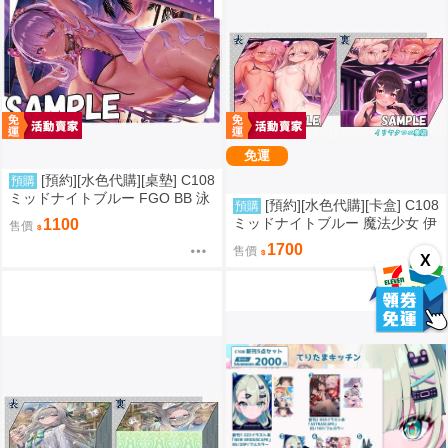
免運
[預約][水色代購][桌墊] C108
預購
ミッドナイトブルー FGO BB 泳
[預約][水色代購][卡盒] C108
預購
裝ver
ミッドナイトブルー 魔法少女 伊
1100
售價
莉雅&美遊&克洛伊
1700
售價
X