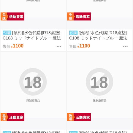
限制級商品
限制級商品
[預約][水色代購][R18桌墊]
[預約][水色代購][R18桌墊]
預購
預購
C108 ミッドナイトブルー 魔法
C108 ミッドナイトブルー 魔法
少女 美遊 M字腿
少女 伊莉雅&克洛伊&美遊 翹臀
1100
1100
售價
售價
18
18
限制級商品
限制級商品