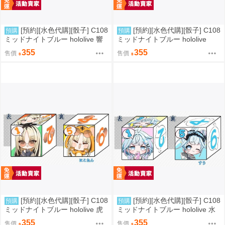
[預約][水色代購][骰子] C108
[預約][水色代購][骰子] C108
預購
預購
ミッドナイトブルー hololive 響
ミッドナイトブルー hololive
咲リオナ
綺々羅々ヴィヴィ
355
355
售價
售價
[預約][水色代購][骰子] C108
[預約][水色代購][骰子] C108
預購
預購
ミッドナイトブルー hololive 虎
ミッドナイトブルー hololive 水
金妃笑虎
宮枢
355
355
售價
售價