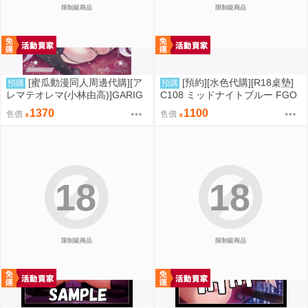
限制級商品
限制級商品
[蜜瓜動漫同人周邊代購][ア
[預約][水色代購][R18桌墊]
預購
預購
レマテオレマ(小林由高)]GARIG
C108 ミッドナイトブルー FGO
ARI145【A5アクリルスタンド】
BB 露點ver
1370
1100
售價
售價
(蔚藍檔案)(A5壓克力立牌特典版)
(同人誌)
18
18
限制級商品
限制級商品