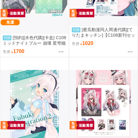
免運
[蜜瓜動漫同人周邊代購][て
預購
りたまキッチン]【C108新刊セッ
[預約][水色代購][卡盒] C108
預購
ト】NEW ERIDUSCAPEセット
ミッドナイトブルー 崩壞 星穹鐵
1020
售價
(絕區零)(同人誌)
道 流螢
1700
售價