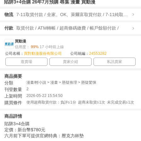
陷阱3+4合購 26年7月預購 尋葉 漫畫 買動漫
物流
7-11取貨付款 / 全家、OK、萊爾富取貨付款 / 7-11純取貨 / 全家、OK、萊爾富純取貨 / 宅配/快遞 /
付款
取貨付款 / ATM轉帳 / 超商條碼繳費 / 帳戶餘額付款 /
買動漫
信用度：
99%
17 小時前上線
公司名稱：
買對動漫股份有限公司
公司統編：
24553282
逛賣場
賣家介紹
私訊賣家
商品摘要
分類
漫畫/輕小說 > 漫畫 > 懸疑推理 > 懸疑驚悚
刊登數量
2
上架時間
2026-05-22 15:54:50
購買條件
使用超商取貨付款：負評≦1分 超商未取貨≦1次 未完成交易≦1次
商品詳情
陷阱3+4合購
定價：新台幣$780元
六月前下單可提供官網特典：壓克力杯墊