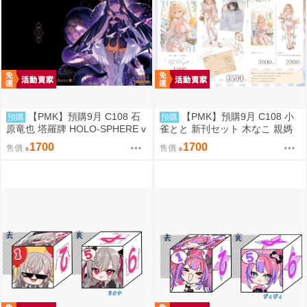
【PMK】預購9月 C108 石
【PMK】預購9月 C108 小
預購
預購
原竜也 塔羅牌 HOLO-SPHERE v
雀とと 新刊セット 木なこ 親媽
ol.04 Hololive
新刊套組 VSPO
1700
1700
售價
售價