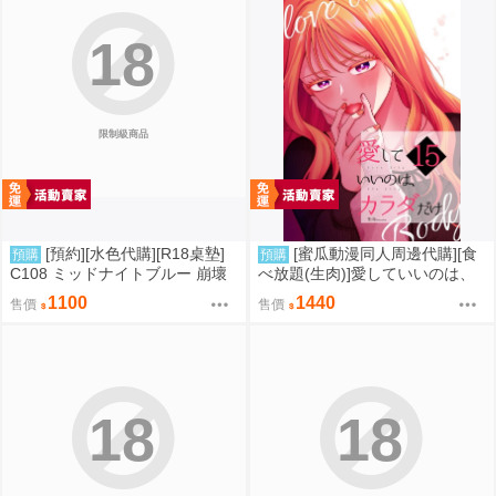
18
限制級商品
[預約][水色代購][R18桌墊]
[蜜瓜動漫同人周邊代購][食
預購
預購
C108 ミッドナイトブルー 崩壞
べ放題(生肉)]愛していいのは、
星穹鐵道 火花 誘惑
カラダだけ15【A5アクリルスタ
1100
1440
售價
售價
ンド】(A5壓克力立牌特典版)(同
人誌)
18
18