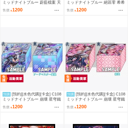
ミッドナイトブルー 蔚藍檔案 天
ミッドナイトブルー 絕區零 希希
童ケイ
芙
1200
1200
售價
售價
[預約][水色代購][卡盒] C108
[預約][水色代購][卡盒] C108
預購
預購
ミッドナイトブルー 崩壞 星穹鐵
ミッドナイトブルー 崩壞 星穹鐵
道 銀狼
道 緋英
1200
1200
售價
售價