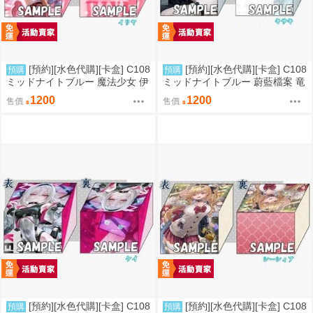
[預約][水色代購][卡盒] C108
[預約][水色代購][卡盒] C108
預購
預購
ミッドナイトブルー 魔法少女 伊
ミッドナイトブルー 蔚藍檔案 竜
莉雅
華キサキ
1200
1200
售價
售價
[預約][水色代購][卡盒] C108
[預約][水色代購][卡盒] C108
預購
預購