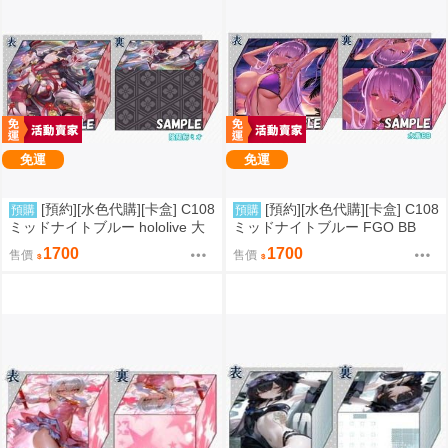
免運
免運
[預約][水色代購][卡盒] C108
[預約][水色代購][卡盒] C108
預購
預購
ミッドナイトブルー hololive 大
ミッドナイトブルー FGO BB
神ミオ
1700
1700
售價
售價