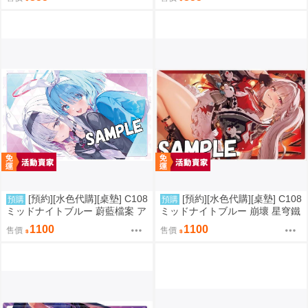
[預約][水色代購][桌墊] C108
[預約][水色代購][桌墊] C108
預購
預購
ミッドナイトブルー 蔚藍檔案 ア
ミッドナイトブルー 崩壞 星穹鐵
ロナ＆プラナ
道 火花
1100
1100
售價
售價