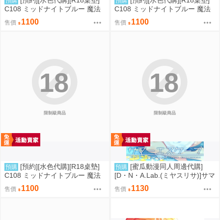
[預約][水色代購][R18桌墊]
[預約][水色代購][R18桌墊]
預購
預購
C108 ミッドナイトブルー 魔法
C108 ミッドナイトブルー 魔法
少女 伊莉雅&克洛伊&美遊 背後
少女 伊莉雅&克洛伊&美遊 服從
1100
1100
售價
售價
位
18
18
限制級商品
限制級商品
[預約][水色代購][R18桌墊]
[蜜瓜動漫同人周邊代購]
預購
預購
C108 ミッドナイトブルー 魔法
[D・N・A.Lab.(ミヤスリサ)]サマ
少女 伊莉雅&克洛伊 M字腿
ーエスケープ【A5アクリルフィ
1100
1130
售價
售價
ギュア】(A5壓克力立牌特典版)
(同人誌)