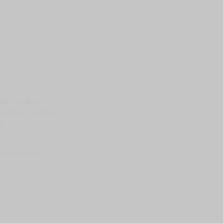
台灣到貨時間，發售及到貨時間依廠商實際出貨為準，
請諒解。
假日）
壞袋（快遞袋）
Ｅ破壞袋（快遞袋）