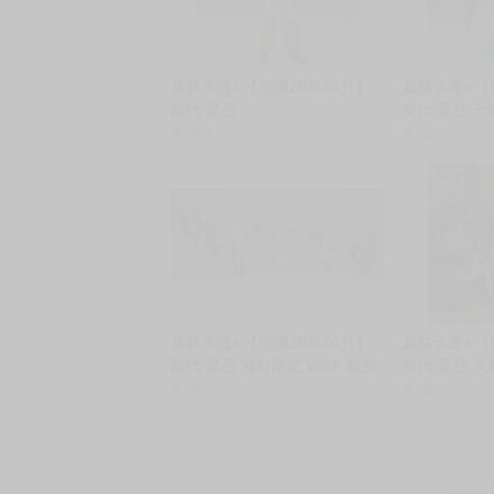
．每位客人的訂單大廚都會用心對待，還請耐
猜你喜歡
員林卡通⭐️【預購26年10月】
員林卡通⭐️【
萬代 景品
萬代 景品 七龍珠
GLITTER&GLAMOURS G&G
售價
430
孫悟空 幼年
售價
430
娜美 艾爾帕布島篇