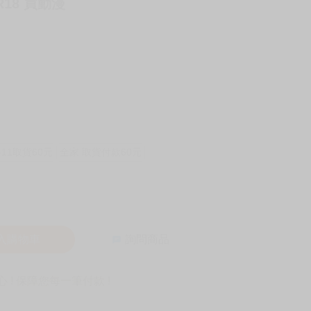
 R18 買動漫
-11取貨60元
全家 取貨付款60元
入購物車
詢問商品
! 保障您每一筆付款 !