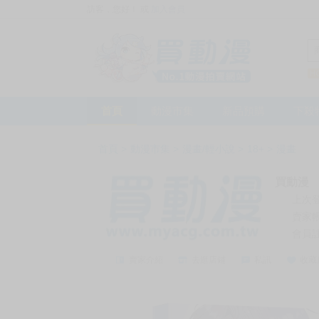
訪客，您好！
或
加入會員
首頁
動漫市集
新品預購
下殺
首頁
>
動漫市集
>
漫畫/輕小說
>
18+
>
漫畫
買動漫
上次
賣家
會員
賣家介紹
去逛店鋪
私訊
收藏