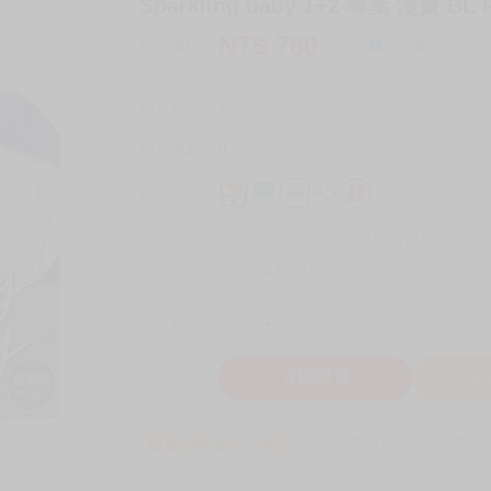
Sparkling baby 1+2 尋葉 漫畫 BL
NT$
780
商品價格
元
詢問商品
刊登數量
2
銷售總數
0
付款方式
宅配/快遞100元
7-11取貨付款60元
7
取貨方式
全家 取貨60元
-
+
購買數量
件
立即購買
加
買動漫安心保證
款項由銀行委託管才安心 