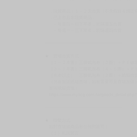
◆日本精品的標題月份是日本上市時間，不等於
約發售後1個月-2個月抵台。
◆如遇缺貨或砍單，將另行通知並取消訂單，敬
━━━━━━━━━━━━━━━━━━
★ 賣場營運、出貨時間
週一～週五 １０：００～１９：００
（假日＆國定假日休息，客服會不定時回覆）
．現貨商品：１～２天出貨（不含假日＆國定
．已上市且非現貨商品：
－每週四～日下單者，於隔週五出貨
－每週一～三下單者，於隔週四出貨
━━━━━━━━━━━━━━━━━━
★ 賣場出貨方式
［１～２本書］三層氣泡布（２圈）＋ＰＥ破
［３～７本書］三層氣泡布（４～５圈）＋Ｐ