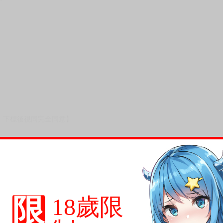
次 未完成交易≦1次 （近半年）
的。
限
18歲限
，下標後視同完全同意】