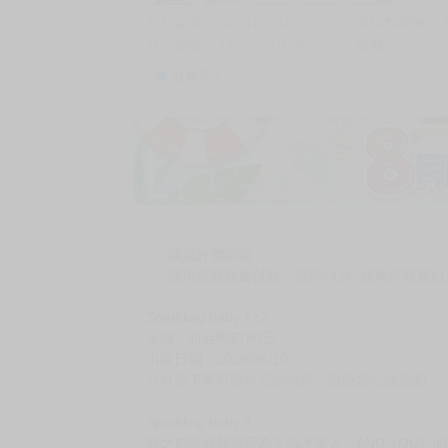
商品編號
G07123316
累積點閱數
自訂編號
TK00001-G95
收藏
0
收藏商品
加價購
( 共
1
件商品 )
(加購品) 買動漫★《$15元-
-
+