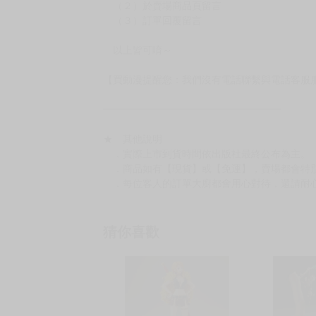
［８本以上］ 三層氣泡布（２圈）＋紙箱出
（另有加固紙箱賣場，如有需要可至賣場加購
加固紙箱賣場：
https://www.myacg.com.tw/goods_detail.php
━━━━━━━━━━━━━━━━━━
★ 聯繫方式
如對賣場或商品有任何問題可：
（１）私訊留言
（２）於賣場商品頁留言
（３）訂單回覆留言
以上皆可唷～
【買動漫提醒您：我們沒有電話聯繫與電話客服
━━━━━━━━━━━━━━━━━━
★ 其他說明
．實際上市到貨時間依出版社最終公布為主。
．商品如有【現貨】或【免運】，賣場都會特