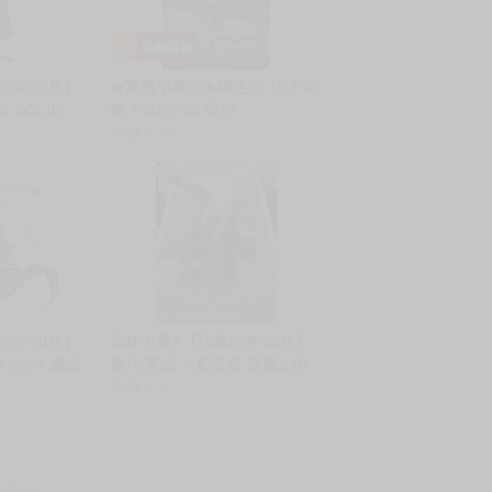
26年10月】
★萊盛小拳王★蝸之殼 1/12 可
 SOLID
動 TIGER-05 釜虎
THE出陣 維斯
售價
1790