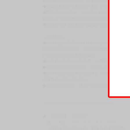
［一般商品］
◆有任何問題請聯繫客服。
用評價溝通者，日後將不再提供購書服務，請另
◆預購商品的出貨時間依出版社供貨情形會有所
◆不同月份商品可一起結帳，等訂單內所有商品
◆預購商品皆無現貨，商品圖為示意圖，請以實
◆商品如有缺件、瑕疵，請務必取貨3日內留言
◆書籍拆封無法更換及退貨(內頁印刷瑕疵例外)
書籍有問題請不要拆封，請私訊大廚協助。
◆逾期未取且訂單取消後三個工作天內未有任何
◆書籍贈品&上市日、依出版社最終公布為主。
有時會上市前更改贈品內容或延後出版，還請注
◆網路購物取貨後開箱時建議全程錄影拍照存證
［日本精品］
◆日本精品單筆滿NT$4,000須先支付 10% 
待買家收到訂單商品，確認品項數量無誤，並確
訂金金額將退回至買動漫錢包。
◆日本精品為受注代購性質，結單後恕無法取消
◆日本精品圖像僅供參考，設計及式樣請以實際