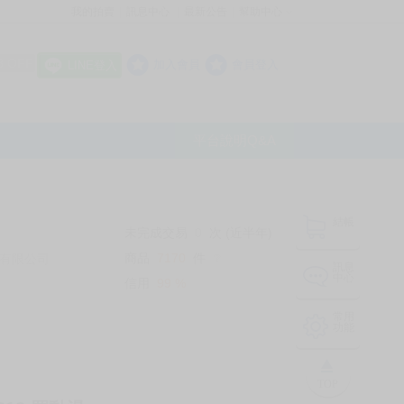
我的拍賣
訊息中心
最新公告
幫助中心
│
│
│
8 OFF
加入會員
會員登入
LINE登入
平台說明Q&A
結帳
未完成交易
0
次 (近半年)
商品
7170
件
有限公司
❔
訊息
中心
信用
99
%
常用
功能
TOP