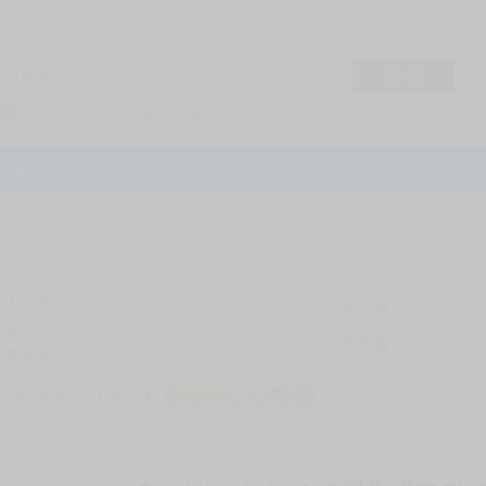
搜 尋
R1
商品標題
KSP
FF47
子午計畫
家庭教師
hololive
蔚藍檔案
鳴潮
Vspo
特集
評價
69309
登入時間
2026-08-07
公司名稱
買對動漫股份
帳號
bookstore
公司統編
24553282
註冊時間
2014-09-29
店鋪
服務時間: 10點-19點
一
二
三
四
五
六
日