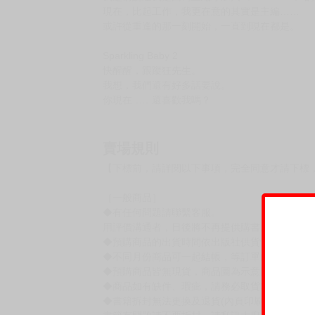
購買評價限制
使用超商取貨付款：負評≦1分 超商未取貨≦1
Sparkling baby 1+2
定價：新台幣$780元
出版日期：2026/06/10
六月前下單可提供官網特典：磁吸愛心鑰匙圈
Sparkling baby 1
我之前說過我是因為主編才加入《AND YOU》
現在，比起工作，我更在意的其實是主編……
或許從重逢的那一刻開始，一直到現在都是。
Sparkling Baby 2
快醒醒，跟蹤狂先生。
我想，我們還有好多話要說。
你現在……還喜歡我嗎？
賣場規則
【下標前，請詳閱以下事項，完全同意才請下標