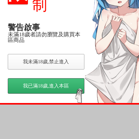
制
尋其他店家，謝謝。
警告啟事
變動，一旦收到就會盡快寄出。
未滿18歲者請勿瀏覽及購買本
到齊後一起發貨。
區商品
品為主。
反應，逾期不受理。
我未滿18歲,禁止進入
反應，將直接加入黑名單，還請下單後準時取貨。
意。
我已滿18歲,進入本區
，以保障買賣家雙方權益。
訂金，訂金將以專屬訂金賣場方式收取，
認收貨後，訂金賣場將由大廚取消，
，請慎重下單。
商品為準，可能有色差。