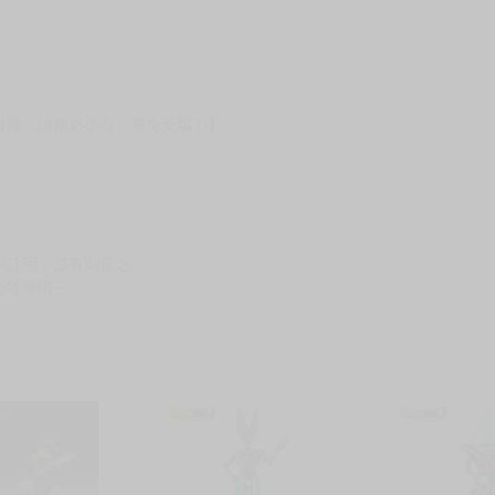
貨
）
?gid=3104440
服務，請務必小心，避免受騙！】
別註明，沒有則反之。