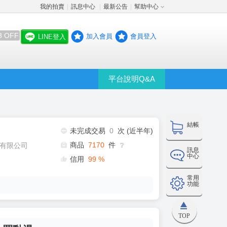
我的拍賣
訊息中心
最新公告
幫助中心
│
│
│
8 OFF
加入會員
會員登入
LINE登入
平台說明Q&A
結帳
未完成交易
0
次 (近半年)
商品
7170
件
有限公司
❔
訊息
中心
信用
99
%
常用
功能
TOP