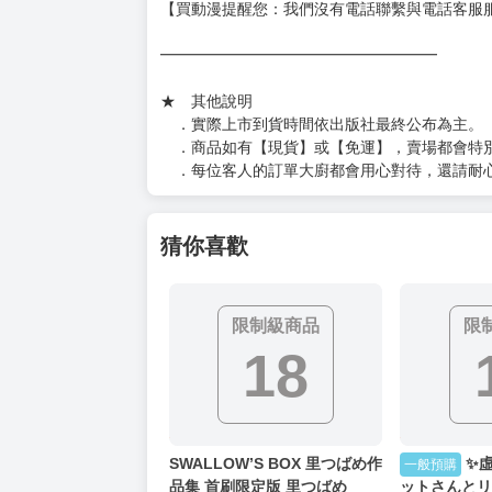
【買動漫提醒您：我們沒有電話聯繫與電話客服
━━━━━━━━━━━━━━━━━━
★ 其他說明
．實際上市到貨時間依出版社最終公布為主。
．商品如有【現貨】或【免運】，賣場都會特
．每位客人的訂單大廚都會用心對待，還請耐
猜你喜歡
限制級商品
限
18
SWALLOW’S BOX 里つばめ作
✨
一般預購
品集 首刷限定版 里つばめ
ットさんと