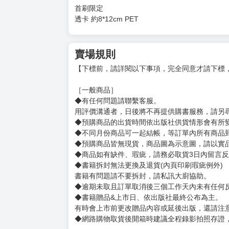
首刷限定
透卡 約8*12cm PET
賣場規則
【下標前，請詳閱以下事項，完全同意才請下標
［一般商品］
◆有任何問題請聯繫客服。
用評價溝通者，日後將不再提供購書服務，請另
◆預購商品的出貨時間依出版社供貨情形會有所
◆不同月份商品可一起結帳，等訂單內所有商品
◆預購商品皆無現貨，商品圖為示意圖，請以實
◆商品如有缺件、瑕疵，請務必取貨3日內留言
◆書籍拆封無法更換及退貨(內頁印刷瑕疵例外)
書籍有問題請不要拆封，請私訊大廚協助。
◆逾期未取且訂單取消後三個工作天內未有任何
◆書籍贈品&上市日、依出版社最終公布為主。
有時會上市前更改贈品內容或延後出版，還請注
◆網路購物取貨後開箱時建議全程錄影拍照存證