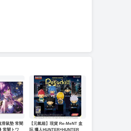
遠滑鼠墊 常闇
【元氣箱】現貨 Re-MeNT 盒
邊 常闇トワ
玩 獵人HUNTER×HUNTER