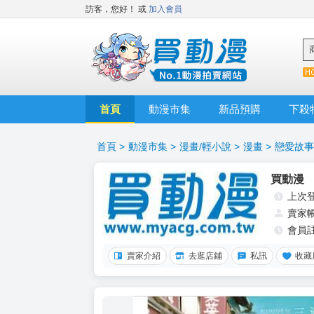
訪客，您好！
或
加入會員
首頁
動漫市集
新品預購
下殺
首頁
>
動漫市集
>
漫畫/輕小說
>
漫畫
>
戀愛故事
買動漫
上次
賣家
會員
賣家介紹
去逛店鋪
私訊
收藏