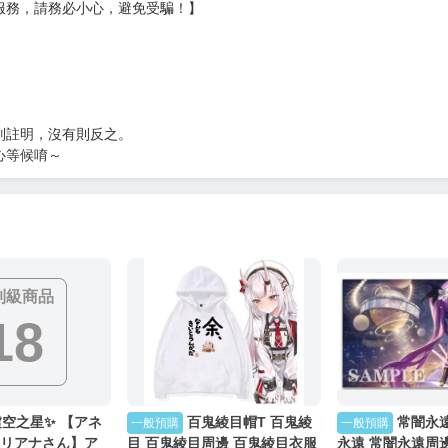
服務，請務必小心，避免受騙！】
別註明，沒有則反之。
心等候唷～
制級商品
18
虛空之星✨ 【アネ
百鬼綾目帽T 百鬼綾
常闇永
一般預購
一般預購
リリアナさん】ア
目 百鬼綾目周邊 百鬼綾目衣服
永遠 常闇永遠周