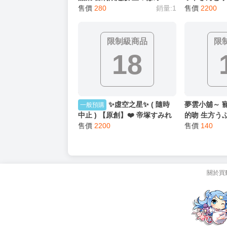
售價
280
銷量:1
ネットさん ❤
售價
2200
160X50 C
材質 [日本空運
限制級商品
限
18
✨虛空之星✨ ( 隨時
夢雲小舖～ 
一般預購
中止 ) 【原創】❤️ 帝塚すみれ
的吻 生方う
ママ❤️ 抱枕套 160X50 CM
售價
2200
售價
140
2WAYトリコット 材質 [日本空
運] R18 42905
關於買