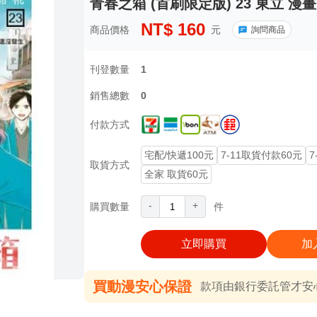
青春之箱 (首刷限定版) 23 東立 漫
NT$
160
商品價格
元
詢問商品
刊登數量
1
銷售總數
0
付款方式
宅配/快遞100元
7-11取貨付款60元
7
取貨方式
全家 取貨60元
-
+
購買數量
件
立即購買
加
買動漫安心保證
款項由銀行委託管才安心 