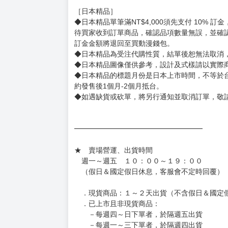
［日本精品］
◆日本精品單筆滿NT$4,000須先支付 10% 
待買家收到訂單商品，確認品項數量無誤，並確
訂金金額將退回至買動漫錢包。
◆日本精品為受注代購性質，結單後恕無法取消
◆日本精品圖像僅供參考，設計及式樣請以實際
◆日本精品的標題月份是日本上市時間，不等於
約發售後1個月-2個月抵台。
◆如遇缺貨或砍單，將另行通知並取消訂單，敬
━━━━━━━━━━━━━━━━━━
★ 賣場營運、出貨時間
週一～週五 １０：００～１９：００
（假日＆國定假日休息，客服會不定時回覆）
．現貨商品：１～２天出貨（不含假日＆國定
．已上市且非現貨商品：
－每週四～日下單者，於隔週五出貨
－每週一～三下單者，於隔週四出貨