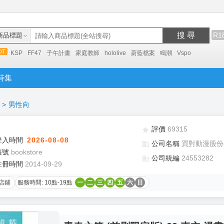
搜 尋
R1
商品標題
KSP
FF47
子午計畫
家庭教師
hololive
蔚藍檔案
鳴潮
Vspo
特集
>
男性向
評價
69315
登入時間
2026-08-08
公司名稱
買對動漫股份
帳號
bookstore
公司統編
24553282
註冊時間
2014-09-29
店鋪
服務時間: 10點-19點
一
二
三
四
五
六
日