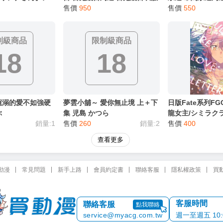
️安妮特❤️ 抱枕套
HOLOLIVE HOLOLIVE周邊
售價
950
HOLOLIVE HO
售價
550
M 2WAYトリコット
] 5610
制級商品
限制級商品
18
18
寵溺的愛不如強硬
夢雲小舖～ 愛你無止境 上＋下
日版Fate系列F
ぶ
集 児島 かつら
龍女主/シミラク
銷量:1
售價
260
銷量:2
ラブレター】
售價
400
查看更多
動漫
常見問題
新手上路
會員約定書
聯絡客服
隱私權政策
買
客服時間
聯絡客服
點我聯絡
service@myacg.com.tw
週一至週五 10:00