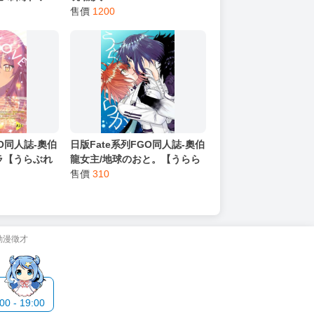
LOLIVE周邊
Petadoll 友克鑫篇 中盒全6款
售價
1200
GO同人誌-奧伯
日版Fate系列FGO同人誌-奧伯
ラ【うらぶれ
龍女主/地球のおと。【うらら
か】
售價
310
動漫徵才
 - 19:00