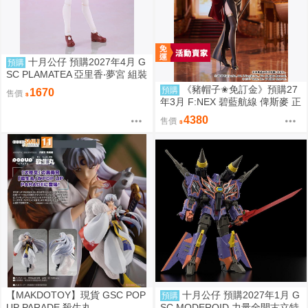
十月公仔 預購2027年4月 G
預購
SC PLAMATEA 亞里香‧夢宮 組裝
模型 0907
《豬帽子✬免訂金》預購27
預購
1670
售價
年3月 F:NEX 碧藍航線 俾斯麥 正
裝Ver 1/7 0913
4380
售價
【MAKDOTOY】現貨 GSC POP
十月公仔 預購2027年1月 G
預購
UP PARADE 殺生丸
SC MODEROID 力量全開古立特