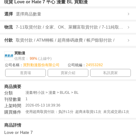
現貨 Love or Hate 7 平心 漫畫 BL 買動漫
選擇
選擇商品數量
物流
7-11取貨付款 / 全家、OK、萊爾富取貨付款 / 7-11純取貨 / 全家、OK、萊爾富純取貨 / 宅配/快遞 /
付款
取貨付款 / ATM轉帳 / 超商條碼繳費 / 帳戶餘額付款 /
買動漫
信用度：
99%
(上線中)
公司名稱：
買對動漫股份有限公司
公司統編：
24553282
逛賣場
賣家介紹
私訊賣家
商品摘要
分類
漫畫/輕小說 > 漫畫 > BL/GL > BL
刊登數量
1
上架時間
2026-05-13 18:39:36
購買條件
使用超商取貨付款：負評≦1分 超商未取貨≦1次 未完成交易≦1次
商品詳情
Love or Hate 7