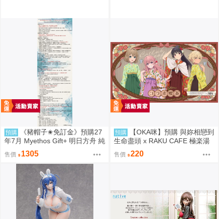
《豬帽子✬免訂金》預購27
【OKA咪】預購 與妳相戀到
預購
預購
年7月 Myethos Gift+ 明日方舟 純
生命盡頭 x RAKU CAFE 極楽湯
燼艾雅法拉 後來的故事Ver 1/8 1
極樂湯
1305
220
售價
售價
011