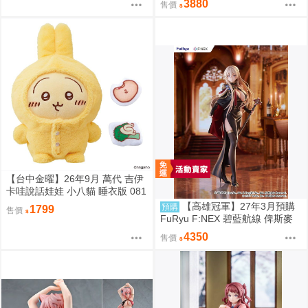
3880
售價
【台中金曜】26年9月 萬代 吉伊
卡哇說話娃娃 小八貓 睡衣版 081
1
【高雄冠軍】27年3月預購
預購
1799
售價
FuRyu F:NEX 碧藍航線 俾斯麥
正裝Ver 1/7 免訂金0909
4350
售價