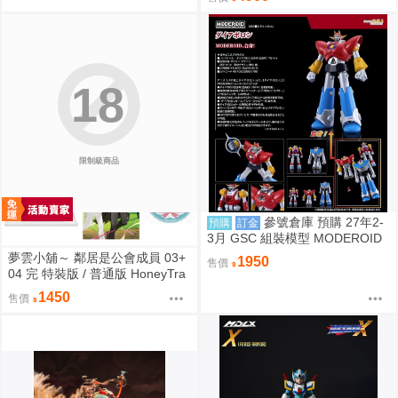
18
限制級商品
參號倉庫 預購 27年2-
預購
訂金
3月 GSC 組裝模型 MODEROID
UFO戰士阿波羅 大阿波羅 9/6 超
夢雲小舖～ 鄰居是公會成員 03+
1950
售價
取免訂
04 完 特裝版 / 普通版 HoneyTra
p(허니트랩) 朧月
1450
售價