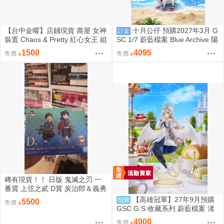
【台中金曜】店鋪現貨 壽屋 女神
十月公仔 預購2027年3月 G
訂金
裝置 Chaos & Pretty 紅心女王 組
SC 1/7 蔚藍檔案 Blue Archive 陽
裝模型
奈（泳裝）再販 0907
1500
4095
售價
售價
稀有現貨！！ 日版 鬼滅之刃 一
番賞 上弦之貳 D賞 炭治郎＆義勇
Q版模型 竈門炭治郎 富岡義勇
【高雄冠軍】27年9月預購
預購
5500
售價
GSC G.S 收藏系列 蔚藍檔案 渚
花香微笑 1/7 免訂金0928
4900
售價