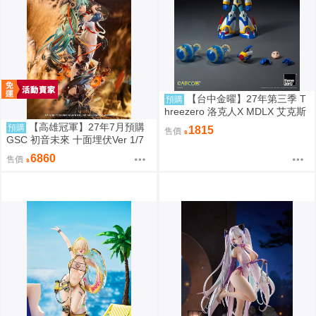
【台中金曜】27年第三季 T
預購
hreezero 洛克人X MDLX 艾克斯
（武力裝甲） 一般版 0907
【高雄冠軍】27年7月預購
預購
1815
售價
GSC 初音未來 十面埋伏Ver 1/7
再版 免訂金0907
6860
售價