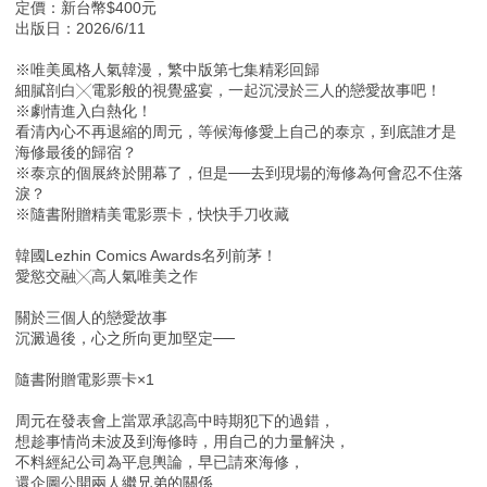
定價：新台幣$400元
出版日：2026/6/11
※唯美風格人氣韓漫，繁中版第七集精彩回歸
細膩剖白╳電影般的視覺盛宴，一起沉浸於三人的戀愛故事吧！
※劇情進入白熱化！
看清內心不再退縮的周元，等候海修愛上自己的泰京，到底誰才是
海修最後的歸宿？
※泰京的個展終於開幕了，但是──去到現場的海修為何會忍不住落
淚？
※隨書附贈精美電影票卡，快快手刀收藏
韓國Lezhin Comics Awards名列前茅！
愛慾交融╳高人氣唯美之作
關於三個人的戀愛故事
沉澱過後，心之所向更加堅定──
隨書附贈電影票卡×1
周元在發表會上當眾承認高中時期犯下的過錯，
想趁事情尚未波及到海修時，用自己的力量解決，
不料經紀公司為平息輿論，早已請來海修，
還企圖公開兩人繼兄弟的關係……