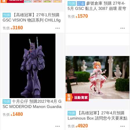
參號倉庫 預購 27年4-
預購
訂金
5月 GSC 黏土人 3087 崩壞 星穹
鐵道 流螢 9/6 超取免訂
【高雄冠軍】27年1月預購
預購
1570
售價
GSC VISION 物語系列 CHILLfig
g 化物語 中盒6入販售 免訂金092
3160
售價
8
十月公仔 預購2027年4月 G
預購
SC MODEROID Manon Guardia
n 組裝模型 0907
【高雄冠軍】27年4月預購
預購
1480
售價
Luminous Box 請問您今天要來點
兔子嗎？ 心愛 禮服Ver 1/7 免訂
4920
售價
金0907