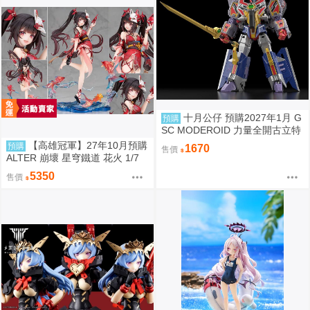
十月公仔 預購2027年1月 G
預購
SC MODEROID 力量全開古立特
再販 組裝模型 0907
【高雄冠軍】27年10月預購
預購
1670
售價
ALTER 崩壞 星穹鐵道 花火 1/7
附特典 免訂金0904
5350
售價