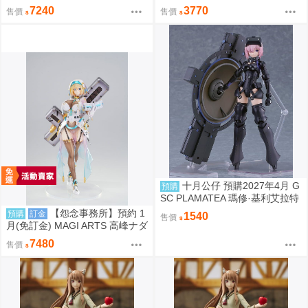
爾科 Rabbit 0817
[奧特瑙斯] Black Barrel Edition
7240
3770
售價
售價
組裝模型 0924
十月公仔 預購2027年4月 G
預購
SC PLAMATEA 瑪修·基利艾拉特
[奧特瑙斯]組裝模型 0924
【怨念事務所】預約 1
預購
訂金
1540
售價
月(免訂金) MAGI ARTS 高峰ナダ
レ 兔女郎服裝計畫 索菲亞 機甲
7480
售價
修女 1/6 亮色特別版 1004