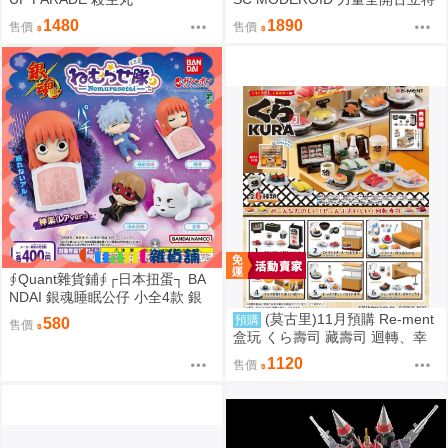
騎士 再販 組裝模型 0907
1480
1890
售價
售價
∮Quant雜貨鋪∮┌日本扭蛋┐ BA
NDAI 銀魂睡眠公仔 小全4款 銀
魂睡眠隊 銀魂睡眠小隊公仔 銀時
(莫古里)11月預購 Re-ment
預購
580
售價
神樂 定春 沖田總悟 轉蛋
盒玩 くら壽司 藏壽司 迴轉、幸
福的一盤 中盒6入 超商付款免訂
1120
售價
金 0815