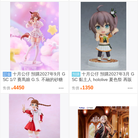
十月公仔 預購2027年9月 G
十月公仔 預購2027年3月 G
訂金
預購
SC 1/7 賽馬娘 G.S. 不融的砂糖
SC 黏土人 hololive 夏色祭 再販
點心 奧斯頓真弓 0907
0907
4450
1350
售價
售價