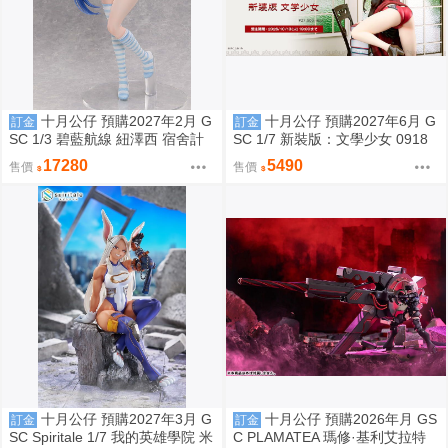
十月公仔 預購2027年2月 G
十月公仔 預購2027年6月 G
訂金
訂金
SC 1/3 碧藍航線 紐澤西 宿舍計
SC 1/7 新裝版：文學少女 0918
劃Ver 0918
17280
5490
售價
售價
十月公仔 預購2027年3月 G
十月公仔 預購2026年月 GS
訂金
訂金
SC Spiritale 1/7 我的英雄學院 米
C PLAMATEA 瑪修·基利艾拉特