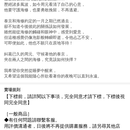
歷經諸多風波，如今周元看清了自己的心意，
他要守護海修，也要勇敢挽留，不再逃避。
泰京和海修約定的一月之期已然過去，
卻不知道今後彼此的關係該如何發展，
雖然能從海修的觸碰和眼神中，感受到愛意，
但這種感覺仍像泡影般轉瞬即逝，令他忐忑不安，
可即便如此，他也不願只在原地等待！
糾葛已久的周元、守候著他的泰京，
夾在兩人之間的海修，究竟該如何抉擇？
我希望你突然從睡夢中醒來，
又希望這個我能隨心所欲看著你的夜晚可以直到永遠。
賣場規則