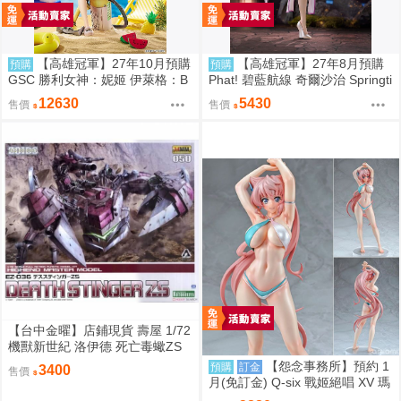
【高雄冠軍】27年10月預購
【高雄冠軍】27年8月預購
預購
預購
GSC 勝利女神：妮姬 伊萊格：B
Phat! 碧藍航線 奇爾沙治 Springti
OOM與驚嚇 1/4 0907
me Data 1/6 免訂金0928
12630
5430
售價
售價
【台中金曜】店鋪現貨 壽屋 1/72
機獸新世紀 洛伊德 死亡毒蠍ZS
EZ-036
【怨念事務所】預約 1
預購
訂金
3400
售價
月(免訂金) Q-six 戰姬絕唱 XV 瑪
麗亞 比基尼Ver 1/7 油光版 0920