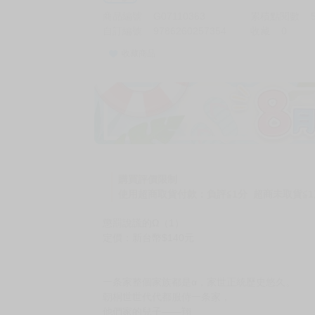
商品編號
G07110363
累積點閱數
自訂編號
9786260257354
收藏
0
收藏商品
購買評價限制
使用超商取貨付款：負評≦1分 超商未取貨≦1
懲罰說謊的Ω（1）
定價：新台幣$140元
一条家整個家族都是α，家世正統歷史悠久。
朝桐世世代代都服侍一条家，
他們家的兒子——翔