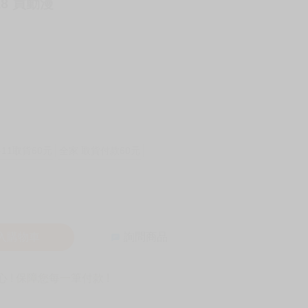
18 買動漫
-11取貨60元
全家 取貨付款60元
入購物車
詢問商品
! 保障您每一筆付款 !