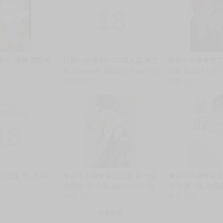
18
 東立 漫畫 買動漫
日版Fate系列FGO同人誌-高文
◆台中卡通◆青文
男主/space【陽炎の子 spring
作者 桂馬びんぞ
from Fata Morgana】
售價
300
售價
125
制級商品
18
漫畫 BL R18
◆台中卡通◆青文漫畫 第一名
◆台中卡通◆青文
的男友 全 作者 あめのジジ 送
全 作者 7區 送
尼采書套
售價
162
售價
125
查看更多