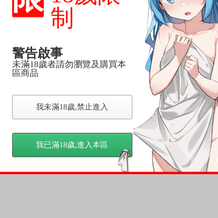
反應，逾期不受理。
制
反應，將直接加入黑名單，還請下單後準時取貨。
警告啟事
意。
，以保障買賣家雙方權益。
未滿18歲者請勿瀏覽及購買本
區商品
訂金，訂金將以專屬訂金賣場方式收取，
認收貨後，訂金賣場將由大廚取消，
我未滿18歲,禁止進入
，請慎重下單。
商品為準，可能有色差。
台灣到貨時間，發售及到貨時間依廠商實際出貨為準，
我已滿18歲,進入本區
請諒解。