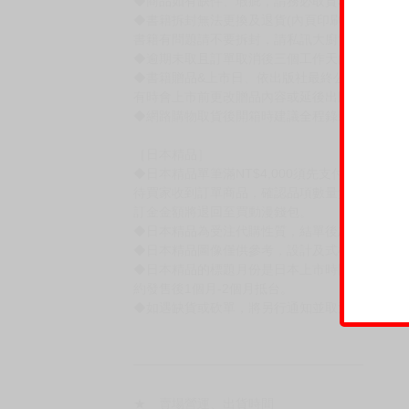
◆商品如有缺件、瑕疵，請務必取貨3日內留言
◆書籍拆封無法更換及退貨(內頁印刷瑕疵例外)
書籍有問題請不要拆封，請私訊大廚協助。
◆逾期未取且訂單取消後三個工作天內未有任何
◆書籍贈品&上市日、依出版社最終公布為主。
有時會上市前更改贈品內容或延後出版，還請注
◆網路購物取貨後開箱時建議全程錄影拍照存證
［日本精品］
◆日本精品單筆滿NT$4,000須先支付 10% 
待買家收到訂單商品，確認品項數量無誤，並確
訂金金額將退回至買動漫錢包。
◆日本精品為受注代購性質，結單後恕無法取消
◆日本精品圖像僅供參考，設計及式樣請以實際
◆日本精品的標題月份是日本上市時間，不等於
約發售後1個月-2個月抵台。
◆如遇缺貨或砍單，將另行通知並取消訂單，敬
━━━━━━━━━━━━━━━━━━
★ 賣場營運、出貨時間