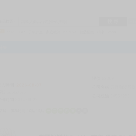
搜 尋
R1
商品標題
KSP
FF47
子午計畫
家庭教師
hololive
蔚藍檔案
鳴潮
Vspo
特集
評價
69309
登入時間
2026-08-07
公司名稱
買對動漫股份
帳號
bookstore
公司統編
24553282
註冊時間
2014-09-29
店鋪
服務時間: 10點-19點
一
二
三
四
五
六
日