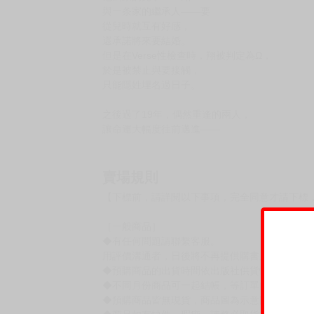
與一条家的繼承人——要
從兒時就互有好感，
還承諾將來要結婚。
但是在Verse性檢查時，翔被判定為Ω，
於是被禁止與要接觸，
只能隱姓埋名過日子。
之後過了19年，偶然重逢的兩人，
讓命運大幅度往前邁進——
賣場規則
【下標前，請詳閱以下事項，完全同意才請下標
［一般商品］
◆有任何問題請聯繫客服。
用評價溝通者，日後將不再提供購書服務，請另
◆預購商品的出貨時間依出版社供貨情形會有所
◆不同月份商品可一起結帳，等訂單內所有商品
◆預購商品皆無現貨，商品圖為示意圖，請以實