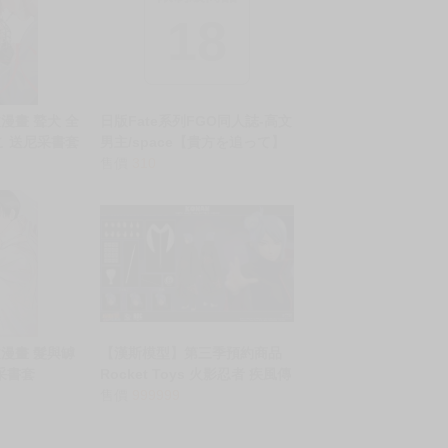
18
漫畫 聱犬 全
日版Fate系列FGO同人誌-高文
こ 送尼采書套
男主/space【貴方を追って】
售價
310
漫畫 髮與罅
【漢斯模型】第三季預約商品
尼采書套
Rocket Toys 火影忍者 疾風傳
曉組織 小南 1/6 可動 附特典
售價
999999