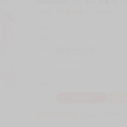
懲罰說謊的Ω（1） 東立 漫畫 BL R
NT$
140
商品價格
元
詢問商品
刊登數量
2
銷售總數
0
付款方式
宅配/快遞100元
7-11取貨付款60元
7
取貨方式
全家 取貨60元
-
+
購買數量
件
立即購買
加
買動漫安心保證
款項由銀行委託管才安心 