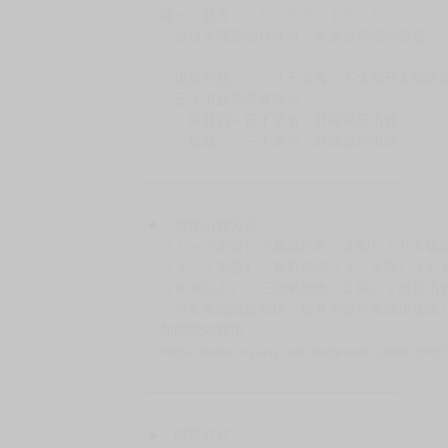
週一～週五 １０：００～１９：００
（假日＆國定假日休息，客服會不定時回覆）
．現貨商品：１～２天出貨（不含假日＆國定
．已上市且非現貨商品：
－每週四～日下單者，於隔週五出貨
－每週一～三下單者，於隔週四出貨
━━━━━━━━━━━━━━━━━━
★ 賣場出貨方式
［１～２本書］三層氣泡布（２圈）＋ＰＥ破
［３～７本書］三層氣泡布（４～５圈）＋Ｐ
［８本以上］ 三層氣泡布（２圈）＋紙箱出
（另有加固紙箱賣場，如有需要可至賣場加購
加固紙箱賣場：
https://www.myacg.com.tw/goods_detail.php
━━━━━━━━━━━━━━━━━━
★ 聯繫方式