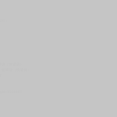
假日）
壞袋（快遞袋）
Ｅ破壞袋（快遞袋）
貨
）
?gid=3104440