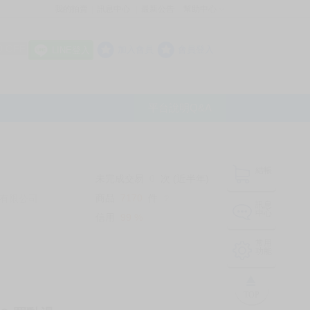
我的拍賣
訊息中心
最新公告
幫助中心
│
│
│
8 OFF
加入會員
會員登入
LINE登入
平台說明Q&A
結帳
未完成交易
0
次 (近半年)
商品
7170
件
有限公司
❔
訊息
中心
信用
99
%
常用
功能
TOP