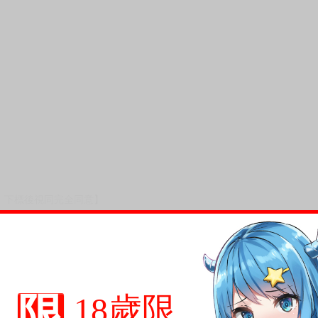
，下標後視同完全同意】
尋其他店家，謝謝。
變動，一旦收到就會盡快寄出。
到齊後一起發貨。
限
18歲限
品為主。