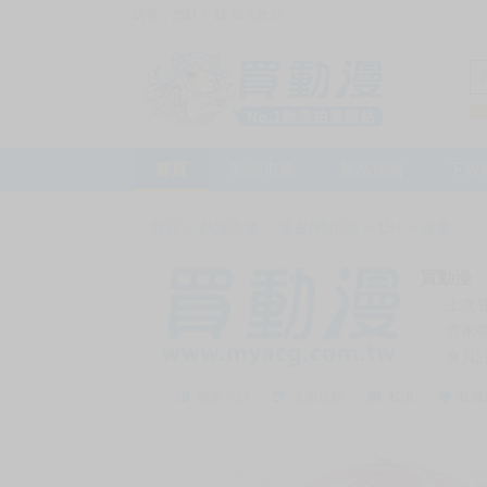
訪客，您好！
或
加入會員
首頁
動漫市集
新品預購
下殺
首頁
>
動漫市集
>
漫畫/輕小說
>
18+
>
漫畫
買動漫
上次
賣家
會員
賣家介紹
去逛店鋪
私訊
收藏