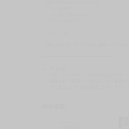
如對賣場或商品有任何問題可：
（１）私訊留言
（２）於賣場商品頁留言
（３）訂單回覆留言
以上皆可唷～
【買動漫提醒您：我們沒有電話聯繫與電話客服
━━━━━━━━━━━━━━━━━━
★ 其他說明
．實際上市到貨時間依出版社最終公布為主。
．商品如有【現貨】或【免運】，賣場都會特
．每位客人的訂單大廚都會用心對待，還請耐
猜你喜歡
限制級商品