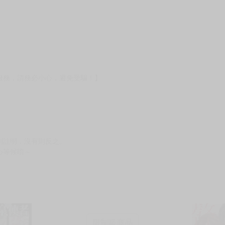
服務，請務必小心，避免受騙！】
別註明，沒有則反之。
心等候唷～
限制級商品