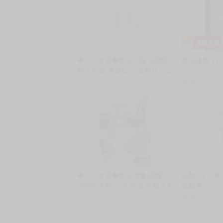
18
◆台中卡通◆青文小說 美麗的
黃泉使者 11
他 4 作者 風良ゆう/葛西リカコ
送尼采書套
售價
207
售價
110
限
◆台中卡通◆青文漫畫 搖擺不
狂熱（2）東立 
定的秋之戀心 全 作者 野花さお
買動漫
り 送尼采書套
售價
125
售價
380