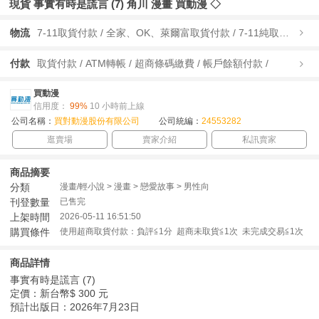
現貨 事實有時是謊言 (7) 角川 漫畫 買動漫 ◇
物流
7-11取貨付款 / 全家、OK、萊爾富取貨付款 / 7-11純取貨 / 全家、OK、萊爾富純取貨 / 宅配/快遞 /
付款
取貨付款 / ATM轉帳 / 超商條碼繳費 / 帳戶餘額付款 /
買動漫
信用度：
99%
10 小時前上線
公司名稱：
買對動漫股份有限公司
公司統編：
24553282
逛賣場
賣家介紹
私訊賣家
商品摘要
分類
漫畫/輕小說 > 漫畫 > 戀愛故事 > 男性向
刊登數量
已售完
上架時間
2026-05-11 16:51:50
購買條件
使用超商取貨付款：負評≦1分 超商未取貨≦1次 未完成交易≦1次
商品詳情
事實有時是謊言 (7)
定價：新台幣$ 300 元
預計出版日：2026年7月23日