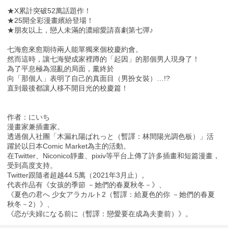
★X累計突破52萬話題作！
★25開全彩漫畫繽紛登場！
★朋友以上，戀人未滿的濃縮愛請喜劇第七彈♪
七海愈來愈期待兩人能單獨來個校慶約會。
然而這時，讓七海變成家裡蹲的「起因」的那個男人現身了！
為了平息極為混亂的局面，薰終於
向「那個人」表明了自己的真面目（男扮女裝）…!?
直到最後都讓人移不開目光的校慶篇！
作者：にいち
漫畫家兼插畫家。
透過個人社團「木漏れ陽ぱれっと（暫譯：林間陽光調色板）」活
躍於以日本Comic Market為主的活動。
在Twitter、Niconico靜畫、pixiv等平台上傳了許多插畫和短篇漫畫，
受到高度支持。
Twitter跟隨者超越44.5萬（2021年3月止）。
代表作品有《女孩的季節 －她們的春夏秋冬－》、
《夏色の君へ 少女アラカルト2（暫譯：給夏色的你 －她們的春夏
秋冬－2）》、
《恋が夫婦になる前に（暫譯：戀愛要在成為夫妻前）》。