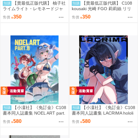
【賣最低正版代購】 柚子社
【賣最低正版代購】 C108
預購
預購
ライムライト・レモネードジャ
kousaki 光崎 FGO 莉莉絲 リリ
ム オフィシャル 陽見恵凪 抱枕
ス 抱枕套 0816
350
350
售價
售價
套 0830
【小凜社】《免訂金》C108
【小凜社】《免訂金》C108
預購
預購
書本同人誌畫集 NOEL ART part.
書本同人誌畫集 LACRIMA hololi
8 hololive 白銀諾艾爾
ve 一伊那爾栖
580
580
售價
售價