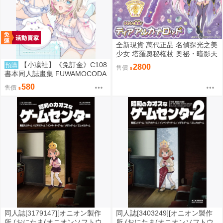
全新現貨 萬代正品 名偵探光之美
少女 塔羅奧秘權杖 奥祕・暗影天
使 權杖 法杖 魔法棒 變身器 森亞
【小凜社】《免訂金》C108
預購
2800
售價
露露卡
書本同人誌畫集 FUWAMOCODA
YS6 イコモチ hololive
580
售價
同人誌[3179147][オニオン製作
同人誌[3403249][オニオン製作
所 (おにたま(オニオンソフトウ
所 (おにたま(オニオンソフトウ