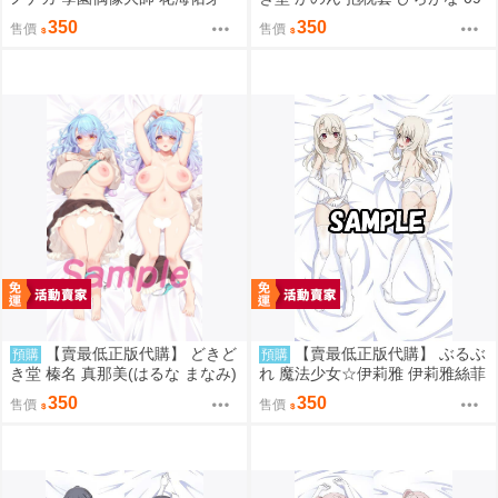
抱枕套 Hectyne 0830
05
350
350
售價
售價
【賣最低正版代購】 どきど
【賣最低正版代購】 ぶるぶ
預購
預購
き堂 榛名 真那美(はるな まなみ)
れ 魔法少女☆伊莉雅 伊莉雅絲菲
抱枕套 成海クリスティアーノー
爾·馮·愛因茲貝倫 泳裝 抱枕套 藤
350
350
售價
售價
ト 0905
川大智 0827