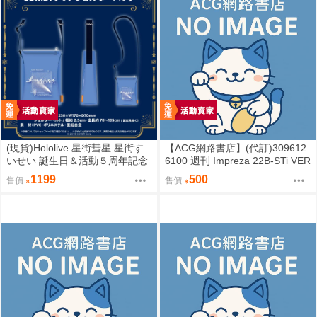
(現貨)Hololive 星街彗星 星街す
【ACG網路書店】(代訂)309612
いせい 誕生日＆活動５周年記念
6100 週刊 Impreza 22B-STi VER
COMET透明側背包 單肩背包
SION をつくる (8)
1199
500
售價
售價