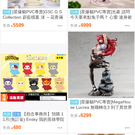
[星爆貓PVC專賣]GSC G.S.
[星爆貓PVC專賣]光菱 請問
預購
預購
Collection 蔚藍檔案 渚 ～花香滿
今天要來點兔子嗎？ 心愛 連身裙
溢的微笑～ 預計2027/12到貨
Ver. 預計2027/08到貨
5599
4999
售價
售價
[星爆貓PVC專賣]MegaHou
預購
se Lucrea 無職轉生3 到了異世界
就拿出真本事 艾莉絲·伯雷亞斯·
【怨念事務所】預購 1
預購
訂金
6299
售價
格雷拉特 預計2027/06到貨
1月(免訂金) Ensky 我的英雄學院
Q版動物裝珠鍊布偶吊飾 娃娃 第
480
售價
2彈 9款分售 0816