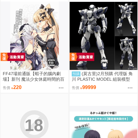
FF47場前通販【蝦子的腦內劇
(莫古里)2月預購 代理版 角
預購
場】新刊 魔法少女休庭時間的百
川 PLASTIC MODEL 組裝模型
合花藝2 魔法少女的魔女裁判 蝦
驚爆危機 1/48 強弩兵 一般版 免
220
99999
售價
售價
子 Ebiko［箱庭交響曲-通販］
訂金
18