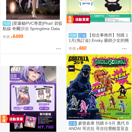
[星爆貓PVC專賣]Phat! 碧藍
預購
航線 奇爾沙治 Springtime Data
預計2027/11到貨
【怨念事務所】預購 1
預購
訂金
6499
售價
1月(免訂金) Ensky 藥師少女的獨
語 Q版動物裝珠鍊布偶吊飾 娃娃
480
售價
2款分售 0816
參號倉庫 預購 8-9月 萬代 B
訂金
ANDAI 哥吉拉 哥吉拉覺醒蛋盲盒