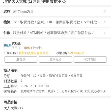
現貨 大人大戰 (1) 角川 漫畫 買動漫 ◇
選擇
選擇商品數量
物流
7-11取貨付款 / 全家、OK、萊爾富取貨付款 / 7-11純取貨 / 全家、OK、萊爾富純取貨 / 宅配/快遞 /
付款
取貨付款 / ATM轉帳 / 超商條碼繳費 / 帳戶餘額付款 /
買動漫
信用度：
99%
(上線中)
公司名稱：
買對動漫股份有限公司
公司統編：
24553282
逛賣場
賣家介紹
私訊賣家
商品摘要
分類
漫畫/輕小說 > 漫畫 > 職場/社會寫實 > 社會寫實
刊登數量
1
上架時間
2026-05-11 16:51:45
購買條件
使用超商取貨付款：負評≦1分 超商未取貨≦1次 未完成交易≦1次
商品詳情
大人大戰 (1)