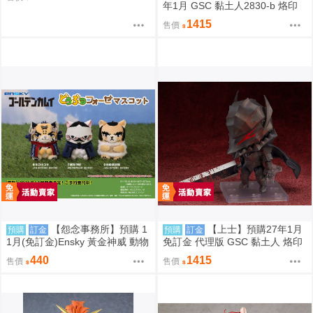
年1月 GSC 黏土人2830-b 烙印
勇士 凱茲 狂戰士鎧甲Ver. BLOO
1415
售價
D EDITION 0906
【怨念事務所】預購 1
【上士】預購27年1月
預購
訂金
預購
訂金
1月(免訂金)Ensky 黃金神威 動物
免訂金 代理版 GSC 黏土人 烙印
模樣坐姿娃吊飾 布偶 第2彈 3款
勇士 凱茲 狂戰士鎧甲Ver. BLOO
440
1415
售價
售價
分售 三次再販 0816
D EDITION