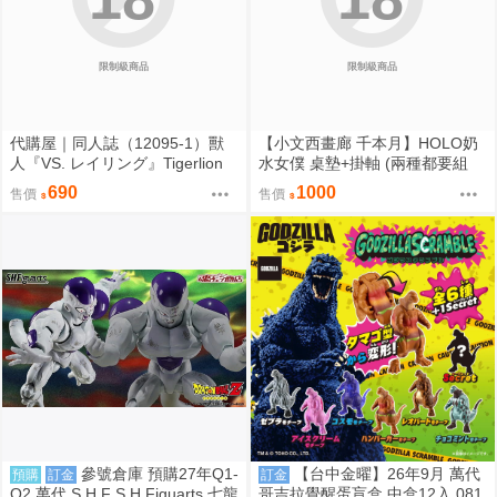
限制級商品
限制級商品
代購屋｜同人誌（12095-1）獸
【小文西畫廊 千本月】HOLO奶
人『VS. レイリング』Tigerlion
水女僕 桌墊+掛軸 (兩種都要組
Moikana GRRRCOMICS-TG
合) 桌墊 滑鼠墊 70*40 掛軸 50*7
690
1000
售價
售價
0 R18【FF47場前預購】{宅即
門}
參號倉庫 預購27年Q1-
【台中金曜】26年9月 萬代
預購
訂金
訂金
Q2 萬代 S.H.F S.H.Figuarts 七龍
哥吉拉覺醒蛋盲盒 中盒12入 081