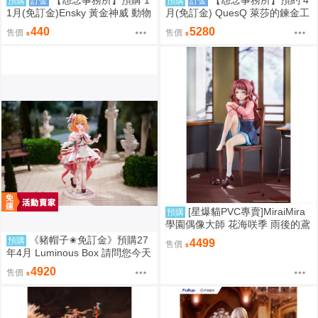
預購
訂金
預購
訂金
1月(免訂金)Ensky 黃金神威 動物
月(免訂金) QuesQ 萊莎的鍊金工
模樣坐姿娃吊飾 布偶 第1彈 6款
房 萊莎琳 斯托特 婚紗禮服Ver 1/
440
5280
售價
售價
分售 三次再販 0816
7 1025
[星爆貓PVC專賣]MiraiMira
預購
學園偶像大師 花海咲季 雨後的鳶
尾花 特訓前Ver. 1/7 預計2027/07
《豬帽子✬免訂金》預購27
預購
4499
售價
到貨
年4月 Luminous Box 請問您今天
要來點兔子嗎？ 心愛 禮服Ver 1/
4920
售價
7 0906