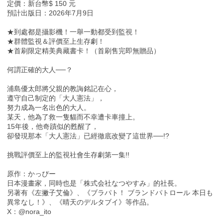
定價：新台幣$ 150 元
預計出版日：2026年7月9日
★到處都是攝影機！一舉一動都受到監視！
★群體監視＆評價至上生存劇！
★首刷限定精美典藏書卡！（首刷售完即無贈品）
何謂正確的大人──？
浦島優太郎將父親的教誨銘記在心，
遵守自己制定的「大人憲法」，
努力成為一名出色的大人。
某天，他為了救一隻貓而不幸遭卡車撞上。
15年後，他奇蹟似的甦醒了，
卻發現那本「大人憲法」已經徹底改變了這世界──!?
挑戰評價至上的監視社會生存劇第一集!!
原作：かっぴー
日本漫畫家，同時也是「株式会社なつやすみ」的社長。
另著有《左撇子艾倫》、《ブラパト！ ブランドパトロール 本日も
異常なし！》、《晴天のデルタブイ》等作品。
X：@nora_ito