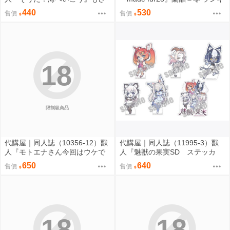
パラレルワールド
チ 096
440
530
售價
售價
18
限制級商品
代購屋｜同人誌（10356-12）獸
代購屋｜同人誌（11995-3）獸
人『モトエナさん今回はウケで
人『魅獣の果実SD ステッカ
お願いします！！』まだら模様
ー』KEYAKI Hobby rig-pa2026
650
640
售價
售價
まんだら亭
KEYAKI Hobby
18
18