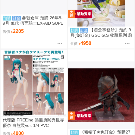
參號倉庫 預購 26年8-
預購
訂金
9月 萬代 假面騎士EX-AID SUPE
R BEST DX變身腰帶 限量透明版
【怨念事務所】預約 9
預購
訂金
2205
售價
810
月(免訂金) GSC G.S 收藏系列 蔚
藍檔案 渚 花香微笑 1/7 0927
4950
售價
代理版 FREEing 熊熊勇闖異世界
優奈 白熊裝ver. 1/4 PVC
《豬帽子✬免訂金》預購27
預購
4000
售價