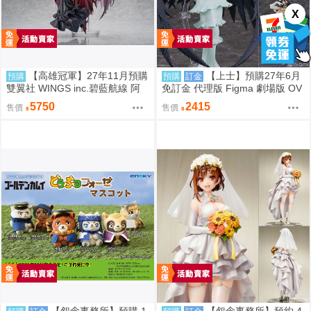
X
【高雄冠軍】27年11月預購
【上士】預購27年6月
預購
預購
訂金
雙翼社 WINGS inc.碧藍航線 阿
免訂金 代理版 Figma 劇場版 OV
爾比恩 銀月下的夜之眷屬 1/7 免
ERLORD 聖王國篇 雅兒貝德
5750
2415
售價
售價
訂金
【怨念事務所】預購 1
【怨念事務所】預約 4