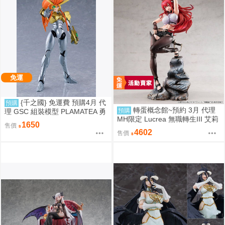
免運
{千之國} 免運費 預購4月 代
預購
轉蛋概念館~預約 3月 代理
預購
理 GSC 組裝模型 PLAMATEA 勇
MH限定 Lucrea 無職轉生III 艾莉
者王 獅子王凱 約16公分 9月10日
1650
售價
絲 高約27公分 超商付款免訂金
截止
4602
售價