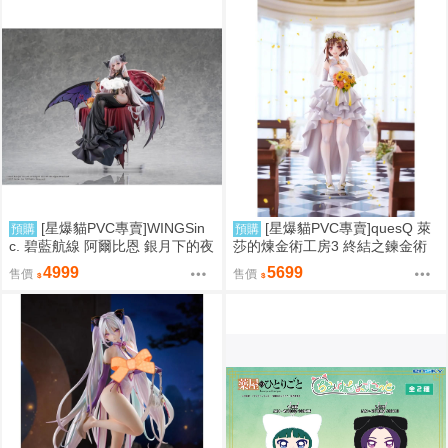
[星爆貓PVC專賣]WINGSin
[星爆貓PVC專賣]quesQ 萊
預購
預購
c. 碧藍航線 阿爾比恩 銀月下的夜
莎的煉金術工房3 終結之鍊金術
之眷屬 1/7 預計2028/01到貨
士與秘密鑰匙 萊莎琳・斯托特 婚
4999
5699
售價
售價
紗Ver. 1/7 預計2027/07到貨