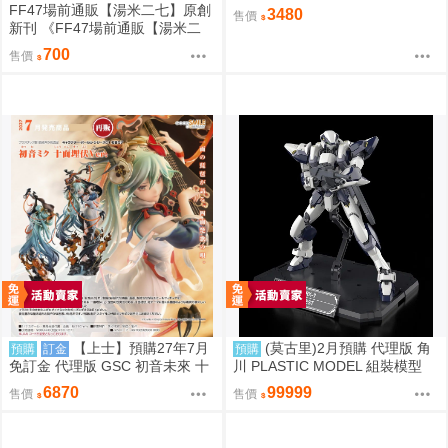
中盒12入 812超取免訂
FF47場前通販【湯米二七】原創
3480
售價
新刊 《FF47場前通販【湯米二
七】原創新刊 《綠鼎記上（下
700
售價
略）》 壓克力磁吸滑軌學生證 感
謝簽名板トミー27 ［箱庭交響
曲-通販］》 壓克力磁吸滑軌學生
證 簽感謝簽名板トミー27 ［箱庭
交響曲-通販］
【上士】預購27年7月
(莫古里)2月預購 代理版 角
預購
訂金
預購
免訂金 代理版 GSC 初音未來 十
川 PLASTIC MODEL 組裝模型
面埋伏Ver. 1/7 再版
驚爆危機 1/48 強弩兵 特別套組
6870
99999
售價
售價
免訂金