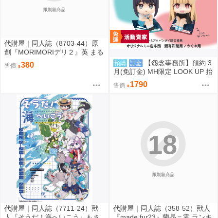
限制級商品
代購屋｜同人誌（8703-44）原
創『MORIMORIデリ２』英 まる
てん丼
【怨念事務所】預約 3
預購
訂金
380
售價
月(免訂金) MH限定 LOOK UP 抬
頭 超時空輝耀姬 輝耀&酒寄彩葉
1790
售價
套組附特典 0816
18
限制級商品
代購屋｜同人誌（7711-24）獸
代購屋｜同人誌（358-52）獸人
人『そうだ！海へいこう』もさ
『made fur23』蘭晶＝零 ランキ