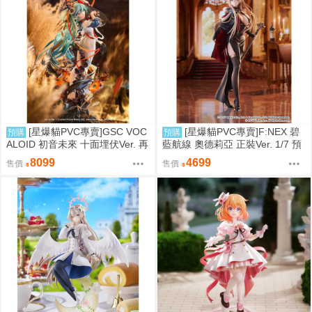
[星爆貓PVC專賣]GSC VOC
[星爆貓PVC專賣]F:NEX 碧
預購
預購
ALOID 初音未來 十面埋伏Ver. 再
藍航線 奧德莉亞 正裝Ver. 1/7 預
版 預計2027/10到貨
計2027/06到貨
8099
4699
售價
售價