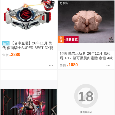
【台中金曜】26年11月 萬
預購
代 假面騎士SUPER BEST DX變
身腰帶Drive驅動器&移速手鐲 再
預購 瑪吉玩玩具 26年12月 風模
2880
售價
版 0814
玩 1/12 超可動肌肉素體 泰坦 4款
膚色 0828
1080
售價
18
限制級商品