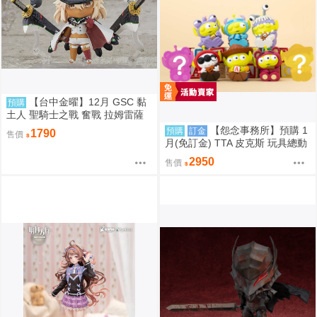
【台中金曜】12月 GSC 黏
預購
土人 聖騎士之戰 奮戰 拉姆雷薩
爾=瓦倫泰 再版 0904
【怨念事務所】預購 1
預購
訂金
1790
售價
月(免訂金) TTA 皮克斯 玩具總動
員 三眼怪 PERIHAPI! 靠肩小公仔
2950
售價
集 中盒 0829