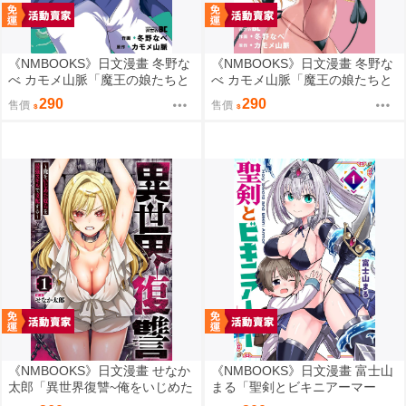
《NMBOOKS》日文漫畫 冬野な
《NMBOOKS》日文漫畫 冬野な
べ カモメ山脈「魔王の娘たちと
べ カモメ山脈「魔王の娘たちと
まぐわえば強くなれるって本当
まぐわえば強くなれるって本当
290
290
售價
售價
ですか？ (7)」
ですか？ (8)」
《NMBOOKS》日文漫畫 せなか
《NMBOOKS》日文漫畫 富士山
太郎「異世界復讐~俺をいじめた
まる「聖剣とビキニアーマー
奴らを最強スキルで支配する~
(1)」