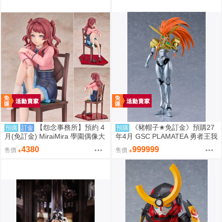
【怨念事務所】預約 4
《豬帽子✬免訂金》預購27
預購
訂金
預購
月(免訂金) MiraiMira 學園偶像大
年4月 GSC PLAMATEA 勇者王我
師 花海咲季 雨後鳶尾花 特訓前V
王凱牙 獅子王凱 0906
4380
999999
售價
售價
er 1/7 0927