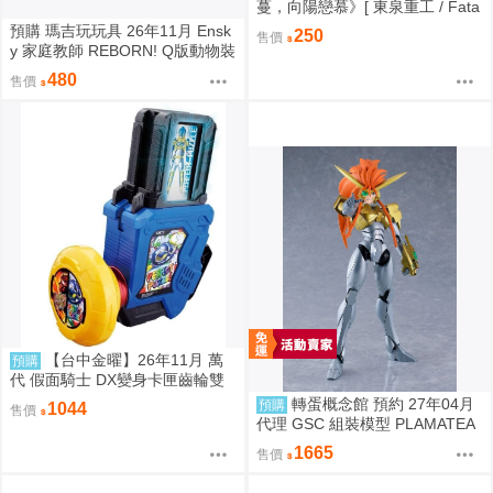
蔓，向陽戀慕》[ 東泉重工 / Fata
aa / 美鈴x手毬 / 秦谷美鈴 / 月村
預購 瑪吉玩玩具 26年11月 Ensk
250
售價
手毬 / 學園偶像大師 / 全年齡 / 百
y 家庭教師 REBORN! Q版動物裝
合ONLY ]
珠鍊布偶吊飾 娃娃 5款分售 0814
480
售價
【台中金曜】26年11月 萬
預購
代 假面騎士 DX變身卡匣齒輪雙
重版 0814
轉蛋概念館 預約 27年04月
預購
1044
售價
代理 GSC 組裝模型 PLAMATEA
勇者王 獅子王凱 約16公分 免訂
1665
售價
金