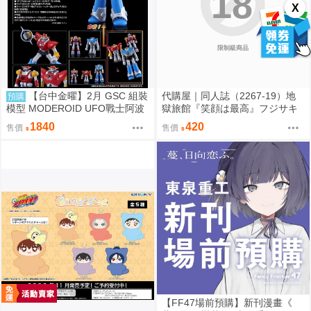
18
X
限制級商品
【台中金曜】2月 GSC 組裝
代購屋｜同人誌（2267-19）地
預購
模型 MODEROID UFO戰士阿波
獄旅館『笑顔は最高』フジサキ
羅 大阿波羅 0904
芥屋
1840
420
售價
售價
【FF47場前預購】新刊漫畫《