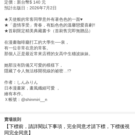
定價：新台幣$ 140 元
預計出版日：2026年7月2日
★天使般的常客同學意外有著色色的一面♥
★「盡情享受」青春，有點色色的溫馨戀愛喜劇!!
★首刷限定精美典藏書卡（首刷售完即無贈品）
在漫畫咖啡廳打工的大學生──泉，
有一位非常在意的常客。
那個人正是最近常來店裡的女高中生穗波妹妹。
她那沒有防備又可愛的模樣下，
隱藏了令人無法移開視線的祕密…!?
作者：しんみりん
日本漫畫家，畫風纖細可愛 ，
繪有本作。
Ｘ帳號：@shinmiri__n
賣場規則