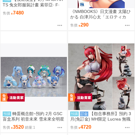
TS 兔女郎服裝計畫 索菲亞· F·
希琳 機甲修女 亮色特別版 高峰N
《NMBOOKS》日文漫畫 太陽ひ
7480
售價
adare
かる 白津川心太「エロティカ
ル・ウィザードと12人の花嫁
290
售價
(4)」
轉蛋概念館~預約 2月 GSC
【怨念事務所】預約 3
預購
預購
訂金
盲盒系列 初音未來 雪未來全明星
月(免訂金) MH限定 Lucrea 無職
模型收藏 Vol.2 8入 超商付款免訂
轉生 艾莉絲 全高約27公分 0816
3520
4720
售價
銷量:1
售價
金