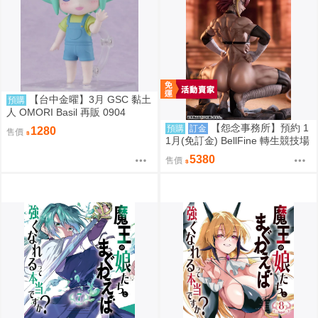
【台中金曜】3月 GSC 黏土
預購
人 OMORI Basil 再販 0904
【怨念事務所】預約 1
預購
訂金
1280
售價
1月(免訂金) BellFine 轉生競技場
瑪爾 巴洛克 1/6 0830
5380
售價