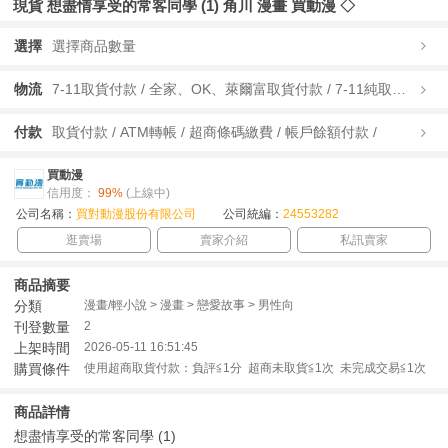
現貨 想盡情享受的常客同學 (1) 角川 漫畫 買動漫 ◇
選擇
選擇商品數量
物流
7-11取貨付款 / 全家、OK、萊爾富取貨付款 / 7-11純取貨 / 全家、OK、萊爾富純取貨 / 宅配/快遞 /
付款
取貨付款 / ATM轉帳 / 超商條碼繳費 / 帳戶餘額付款 /
買動漫
信用度：
99%
(上線中)
公司名稱：
買對動漫股份有限公司
公司統編：
24553282
逛賣場
賣家介紹
私訊賣家
商品摘要
分類
漫畫/輕小說 > 漫畫 > 戀愛故事 > 男性向
刊登數量
2
上架時間
2026-05-11 16:51:45
購買條件
使用超商取貨付款：負評≦1分 超商未取貨≦1次 未完成交易≦1次
商品詳情
想盡情享受的常客同學 (1)