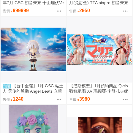
年7月 GSC 初音未來 十面埋伏Ve
月(免訂金) TTA piapro 初音未來
r 1/7 再販 0906
PERIHAPI! 換裝小公仔集2 中盒
999999
2950
售價
售價
0829
【台中金曜】1月 GSC 黏土
【漢斯模型】1月預約商品 Q-six
預購
人 天使的脈動 Angel Beats 立華
戰姬絕唱 XV 瑪麗亞·卡登扎夫娜·
奏 再版 0904
伊芙 通常版 油光版 1/7 PVC
1240
3980
售價
售價