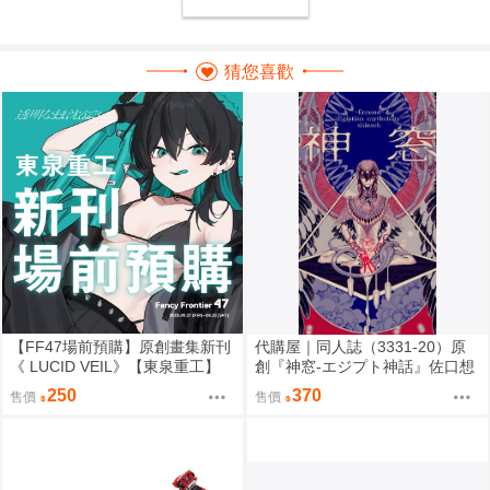
猜您喜歡
【FF47場前預購】原創畫集新刊
代購屋｜同人誌（3331-20）原
《 LUCID VEIL》【東泉重工】
創『神窓-エジプト神話』佐口想
ORO
250
370
售價
售價