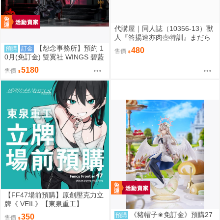
代購屋｜同人誌（10356-13）獸
人『答揚速亦肉壺特訓』まだら
模様 まんだら亭
【怨念事務所】預約 1
預購
訂金
480
售價
0月(免訂金) 雙翼社 WINGS 碧藍
航線 阿爾比恩 銀月下的夜之眷屬
5180
售價
1/7 0927
【FF47場前預購】原創壓克力立
牌《 VEIL》【東泉重工】
《豬帽子✬免訂金》預購27
預購
350
售價