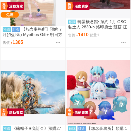
免運
轉蛋概念館~預約 1月 GSC
預購
黏土人 2830-b 烙印勇士 凱茲 狂
【怨念事務所】預約 7
預購
訂金
戰士鎧甲Ver. BLOOD EDITION
月(免訂金) Myethos Gift+ 明日方
1410
售價
銷量:1
舟 純燼艾雅法拉 後來的故事Ver
1305
售價
1/8 1011
《豬帽子✬免訂金》預購27
【怨念事務所】預購 1
預購
預購
訂金