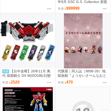
年9月 GSC G.S. Collection 蔚藍
檔案 渚 ～花香微笑～ 1/7 0920
999999
售價
【台中金曜】26年11月 萬
代購屋｜同人誌（9898-39）地
預購
代 假面騎士 DX W(DOUBLE)變
獄旅館『ようせいさ〜んなおと
身腰帶(平成20周年VER.) 再版 0
もだち』ia さくらんぼアイス
2520
470
售價
售價
814