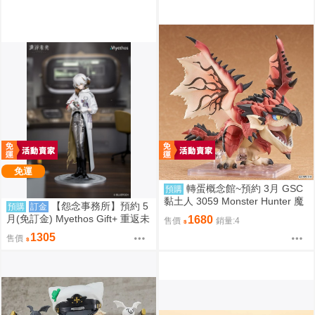
免運
轉蛋概念館~預約 3月 GSC
預購
黏土人 3059 Monster Hunter 魔
【怨念事務所】預約 5
預購
訂金
物獵人 火龍 雄火龍 超商付款免
月(免訂金) Myethos Gift+ 重返未
1680
售價
銷量:4
訂金
來 1999 兔毛手袋 1/8 1011
1305
售價