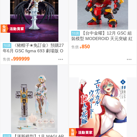
【台中金曜】12月 GSC 組
預購
裝模型 MODEROID 天元突破 紅
蓮螺巖 紅蓮螺巖 再版 0904
《豬帽子✬免訂金》預購27
預購
850
售價
年6月 GSC figma 693 劇場版 O
VERLORD 聖王國篇 雅兒貝德 0
999999
售價
913
【漢斯模型】1月 MAGI AR
預購