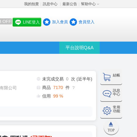
我的拍賣
訊息中心
最新公告
幫助中心
│
│
│
8 OFF
加入會員
會員登入
LINE登入
平台說明Q&A
結帳
未完成交易
0
次 (近半年)
商品
7170
件
有限公司
❔
訊息
中心
信用
99
%
常用
功能
TOP