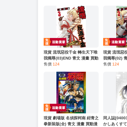
━━━━━━━━━━━━━━━━━━
★ 其他說明
．實際上市到貨時間依出版社最終公布為主。
．商品如有【現貨】或【免運】，賣場都會特
．每位客人的訂單大廚都會用心對待，還請耐
猜你喜歡
現貨 流氓惡役千金 轉生天下唯
現貨 流氓惡
我獨尊(03)END 青文 漫畫 買動
我獨尊(02)
漫
售價
124
售價
124