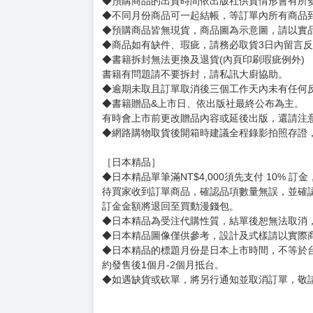
內容
賣場規則
【下標前，請詳閱以下事項，完全同意才請下標
［一般商品］
◆有任何問題請聯繫客服。
用評價溝通者，日後將不再提供購書服務，請另
◆預購商品的出貨時間依出版社供貨情形會有所
◆不同月份商品可一起結帳，等訂單內所有商品
◆預購商品皆無現貨，商品圖為示意圖，請以實
◆商品如有缺件、瑕疵，請務必取貨3日內留言
◆書籍拆封無法更換及退貨(內頁印刷瑕疵例外)
書籍有問題請不要拆封，請私訊大廚協助。
◆逾期未取且訂單取消後三個工作天內未有任何
◆書籍贈品&上市日、依出版社最終公布為主。
有時會上市前更改贈品內容或延後出版，還請注
◆網路購物取貨後開箱時建議全程錄影拍照存證
［日本精品］