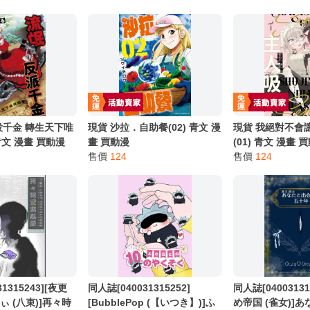
別註明，沒有則反之。
心等候唷～
役千金 轉生天下唯
現貨 沙拉．自助餐(02) 青文 漫
現貨 我絕對不會
 青文 漫畫 買動漫
畫 買動漫
(01) 青文 漫畫 
售價
124
售價
124