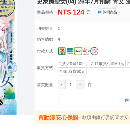
史萊姆聖女(04) 26年7月預購 青文
NT$
124
商品價格
元
詢問商品
刊登數量
1
銷售總數
4
付款方式
宅配/快遞100元
7-11取貨付款60元
7
取貨方式
全家 取貨60元
-
+
購買數量
件
買動漫安心保證
款項由銀行委託管才安心 