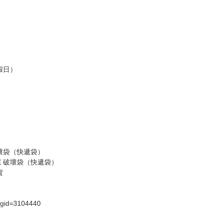
訂金，訂金將以專屬訂金賣場方式收取，
認收貨後，訂金賣場將由大廚取消，
，請慎重下單。
商品為準，可能有色差。
台灣到貨時間，發售及到貨時間依廠商實際出貨為準，
請諒解。
假日）