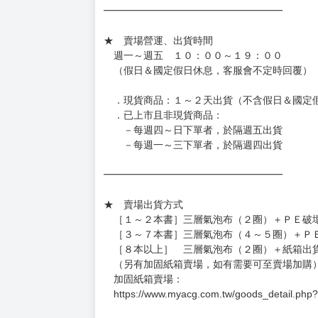
◆日本精品單筆滿NT$4,000須先支付 10% 
待買家收到訂單商品，確認品項數量無誤，並確
訂金金額將退回至買動漫錢包。
◆日本精品為受注代購性質，結單後恕無法取消
◆日本精品圖像僅供參考，設計及式樣請以實際
◆日本精品的標題月份是日本上市時間，不等於
約發售後1個月-2個月抵台。
◆如遇缺貨或砍單，將另行通知並取消訂單，敬
━━━━━━━━━━━━━━━━━━
★ 賣場營運、出貨時間
週一～週五 １０：００～１９：００
（假日＆國定假日休息，客服會不定時回覆）
．現貨商品：１～２天出貨（不含假日＆國定
．已上市且非現貨商品：
－每週四～日下單者，於隔週五出貨
－每週一～三下單者，於隔週四出貨