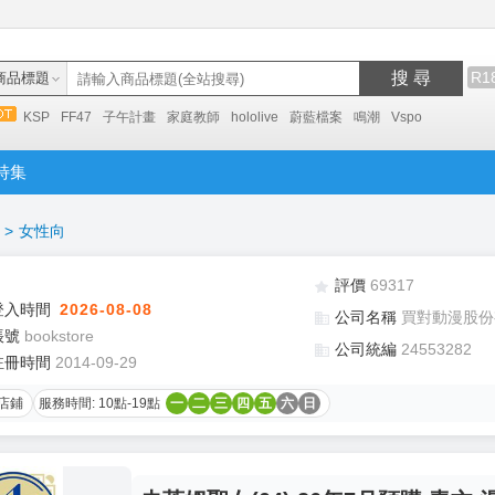
搜 尋
R1
商品標題
KSP
FF47
子午計畫
家庭教師
hololive
蔚藍檔案
鳴潮
Vspo
特集
>
女性向
評價
69317
登入時間
2026-08-08
公司名稱
買對動漫股份
帳號
bookstore
公司統編
24553282
註冊時間
2014-09-29
店鋪
服務時間: 10點-19點
一
二
三
四
五
六
日