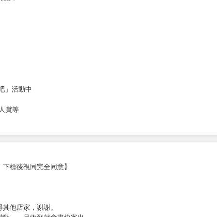
次 未完成交易≦1次 （近半年）
姆，為了確保自身安全而奮鬥的故事
身體，
吧」活動中
新人賞等