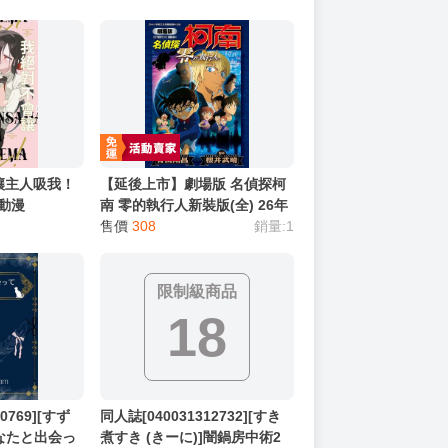
讓主人吸我！
【延後上市】劇場版 名偵探柯
買動漫
南 零的執行人新裝版(全) 26年
8月預購 青文 漫畫 買動漫
售價
308
銷量:1