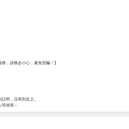
壞袋（快遞袋）
Ｅ破壞袋（快遞袋）
貨
）
?gid=3104440
服務，請務必小心，避免受騙！】