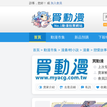
訪客，您好！
或
加入會員
首頁
動漫市集
新品預購
下殺
首頁
>
動漫市集
>
漫畫/輕小說
>
漫畫
>
戀愛故事
買動漫
上次
賣家
會員
賣家介紹
去逛店鋪
私訊
收藏