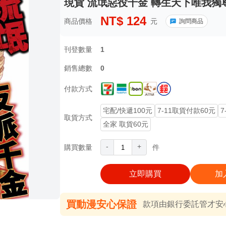
現貨 流氓惡役千金 轉生天下唯我獨尊(
NT$
124
商品價格
元
詢問商品
刊登數量
1
銷售總數
0
付款方式
宅配/快遞100元
7-11取貨付款60元
7
取貨方式
全家 取貨60元
-
+
購買數量
件
立即購買
加
買動漫安心保證
款項由銀行委託管才安心 