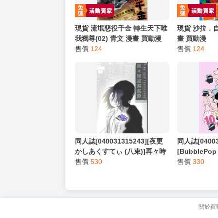
現貨 流氓惡役千金 轉生天下唯
現貨 沙拉．自
我獨尊(02) 青文 漫畫 買動漫
畫 買動漫
售價
124
售價
124
同人誌[040031315243][夜更
同人誌[04003
かしあくすてぃ (八束)]再々時
[BubblePo
空渡航録 (18TRIP)大黒可不可
售價
530
わ五との10
售價
330
浜咲椛
戰)ふわ五
關於買