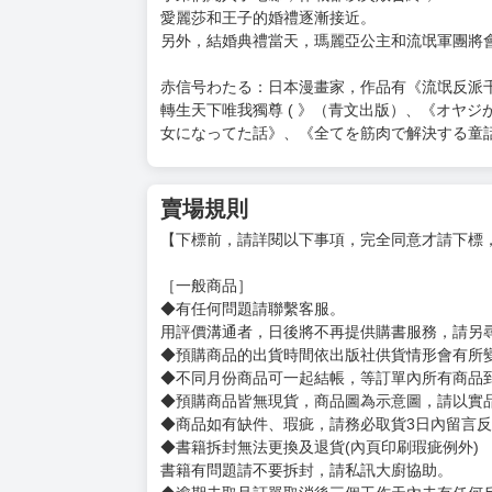
愛麗莎和王子的婚禮逐漸接近。
另外，結婚典禮當天，瑪麗亞公主和流氓軍團將
赤信号わたる：日本漫畫家，作品有《流氓反派
轉生天下唯我獨尊 ( 》（青文出版）、《オヤジ
女になってた話》、《全てを筋肉で解決する童
賣場規則
【下標前，請詳閱以下事項，完全同意才請下標
［一般商品］
◆有任何問題請聯繫客服。
用評價溝通者，日後將不再提供購書服務，請另
◆預購商品的出貨時間依出版社供貨情形會有所
◆不同月份商品可一起結帳，等訂單內所有商品
◆預購商品皆無現貨，商品圖為示意圖，請以實
◆商品如有缺件、瑕疵，請務必取貨3日內留言
◆書籍拆封無法更換及退貨(內頁印刷瑕疵例外)
書籍有問題請不要拆封，請私訊大廚協助。