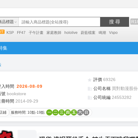
搜 尋
R1
商品標題
KSP
FF47
子午計畫
家庭教師
hololive
蔚藍檔案
鳴潮
Vspo
特集
法
評價
69326
登入時間
2026-08-09
公司名稱
買對動漫股份
帳號
bookstore
公司統編
24553282
註冊時間
2014-09-29
店鋪
服務時間: 10點-19點
一
二
三
四
五
六
日