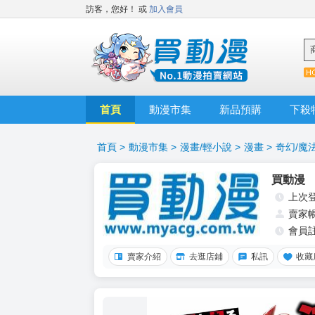
訪客，您好！
或
加入會員
首頁
動漫市集
新品預購
下殺
首頁
>
動漫市集
>
漫畫/輕小說
>
漫畫
>
奇幻/魔
買動漫
上次
賣家
會員
賣家介紹
去逛店鋪
私訊
收藏