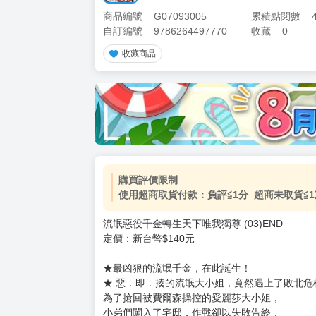
商品編號
G07093005
累積點閱數
自訂編號
9786264497770
收藏
0
收藏商品
購買評價限制
使用超商取貨付款：負評≦1分 超商未取貨≦1
流氓惡役千金轉生天下唯我獨尊 (03)END
定價：新台幣$140元
★最凶狠的流氓千金，在此誕生！
★ 惡．即．揍的流氓大小姐，竟然遇上了敗北危
為了搶回被費爾森操控的愛麗莎大小姐，
小弟們闖入了宅邸，作戰卻以失敗告終，