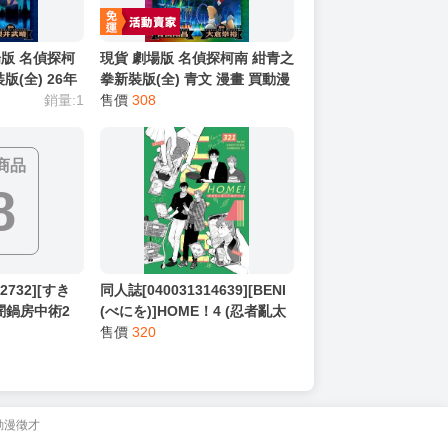
版 名偵探柯
現貨 劇場版 名偵探柯南 紺青之
(全) 26年
拳新裝版(全) 青文 漫畫 買動漫
畫 買動漫
銷量:1
售價
308
商品
8
2732][すき
同人誌[040031314639][BENI
]闇鍋房中術2
(べにを)]HOME！4 (忍者亂太
仙蔵 鉢屋三
郎)雑渡昆奈門×善法寺伊作
售價
320
動漫徵才