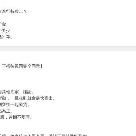
會進行特攻…？
千金
が美少
話》等。
，下標後視同完全同意】
尋其他店家，謝謝。
變動，一旦收到就會盡快寄出。
到齊後一起發貨。
品為主。
反應，逾期不受理。