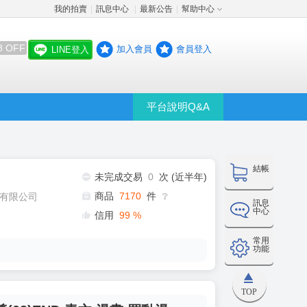
我的拍賣
訊息中心
最新公告
幫助中心
│
│
│
8 OFF
加入會員
會員登入
LINE登入
平台說明Q&A
結帳
未完成交易
0
次 (近半年)
商品
7170
件
有限公司
❔
訊息
中心
信用
99
%
常用
功能
TOP