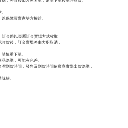
反應，將直接加入黑名單，還請下單後準時取貨。
意。
，以保障買賣家雙方權益。
訂金，訂金將以專屬訂金賣場方式收取，
認收貨後，訂金賣場將由大廚取消，
，請慎重下單。
商品為準，可能有色差。
台灣到貨時間，發售及到貨時間依廠商實際出貨為準，
請諒解。