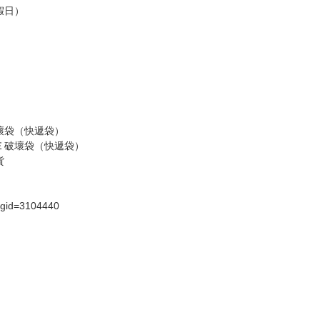
假日）
壞袋（快遞袋）
Ｅ破壞袋（快遞袋）
貨
）
?gid=3104440