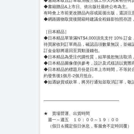
◆逾期未取且訂單取消後三個工作天內未有任何
◆書籍贈品&上市日、依出版社最終公布為主。
有時會上市前更改贈品內容或延後出版，還請注
◆網路購物取貨後開箱時建議全程錄影拍照存證
［日本精品］
◆日本精品單筆滿NT$4,000須先支付 10% 
待買家收到訂單商品，確認品項數量無誤，並確
訂金金額將退回至買動漫錢包。
◆日本精品為受注代購性質，結單後恕無法取消
◆日本精品圖像僅供參考，設計及式樣請以實際
◆日本精品的標題月份是日本上市時間，不等於
約發售後1個月-2個月抵台。
◆如遇缺貨或砍單，將另行通知並取消訂單，敬
━━━━━━━━━━━━━━━━━━
★ 賣場營運、出貨時間
週一～週五 １０：００～１９：００
（假日＆國定假日休息，客服會不定時回覆）