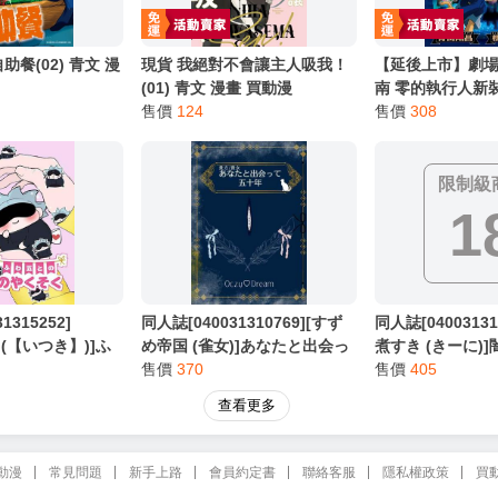
助餐(02) 青文 漫
現貨 我絕對不會讓主人吸我！
【延後上市】劇場
(01) 青文 漫畫 買動漫
南 零的執行人新裝版
售價
124
8月預購 青文 漫
售價
308
限制級
1
1315252]
同人誌[040031310769][すず
同人誌[04003131
p (【いつき】)]ふ
め帝国 (雀女)]あなたと出会っ
煮すき (きーに)
のやくそく (咒術迴
て五十年 (地關於地球的運動)
售價
370
(忍者亂太郎)立花
售價
405
オクジー 女夢主
郎 善法寺伊作
查看更多
動漫
常見問題
新手上路
會員約定書
聯絡客服
隱私權政策
買