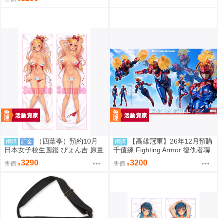
（四葉亭）預約10月
【高雄冠軍】26年12月預購
預購
訂金
預購
日本女子校生圖鑑 ぴょん吉 原畫
千值練 Fighting Armor 復仇者聯
国分寺美紗 日曬ver 抱枕套 0826
盟終局之戰 鋼鐵人 驚奇隊長 免
3290
3200
售價
售價
訂金0910