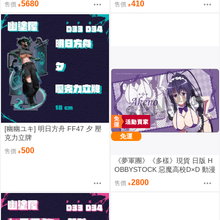
5680
410
售價
售價
0822
[幽幽ユキ] 明日方舟 FF47 夕 壓
免運
克力立牌
500
售價
《夢軍團》《多樣》現貨 日版 H
OBBYSTOCK 惡魔高校D×D 動漫
桌墊 卡墊 姬島朱乃
2800
售價