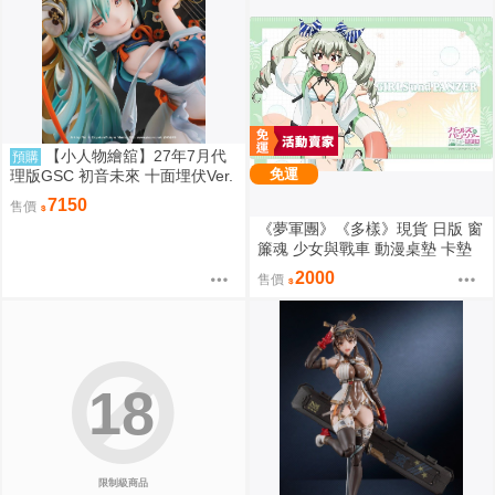
【小人物繪舘】27年7月代
預購
免運
理版GSC 初音未來 十面埋伏Ver.
1/7 PVC完成品
7150
售價
《夢軍團》《多樣》現貨 日版 窗
簾魂 少女與戰車 動漫桌墊 卡墊
安丘比 泳裝ver.
2000
售價
18
限制級商品