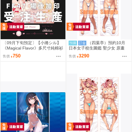
〔09月下旬預定〕【小捲シル】
（四葉亭）預約10月
預購
訂金
《Magical Flavor》多尺寸純棉衫
日本女子校生圖鑑 聖少女 原畫
⬢黑市兔－星球蛋糕捲☆ (parod
嵯峨野えみる 日曬ver 抱枕套 08
750
3290
售價
售價
y: maimai マイマイ) FF47
26