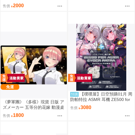
4周年紀念 動漫桌墊 卡墊 全員
2000
售價
免運
【噗噗屋】日空預購01月 周
預購
防帕特拉 ASMR 耳機 ZE500 for
《夢軍團》《多樣》現貨 日版 ア
ASMR CyberPatra
ズメーカー 五等分的花嫁 動漫桌
3080
售價
墊 卡墊 中野一花
1800
售價