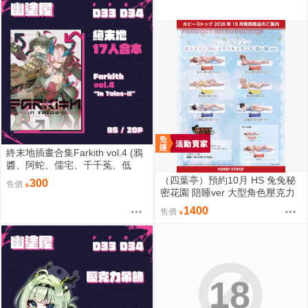
終末地插畫合集Farkith vol.4 (鴉
醬、阿蛇、儒宅、千千菟、低
桑、陳羽爵、幽幽ユキ、啞苦、
（四葉亭）預約10月 HS 兔兔秘
300
售價
陳良、miwa、Rin、haruu、Em
密花園 陪睡ver 大型角色壓克力
a、liebebento、KOTOWAZA、
架 0817
1400
售價
さんずい太郎、VXDRQ ) 20P B5
18