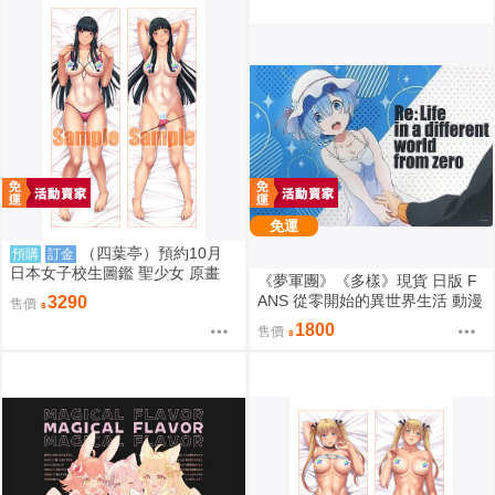
免運
（四葉亭）預約10月
預購
訂金
日本女子校生圖鑑 聖少女 原畫
《夢軍團》《多樣》現貨 日版 F
早乙女つぐみ 日曬ver 抱枕套 08
ANS 從零開始的異世界生活 動漫
3290
售價
26
桌墊 卡墊 雷姆
1800
售價