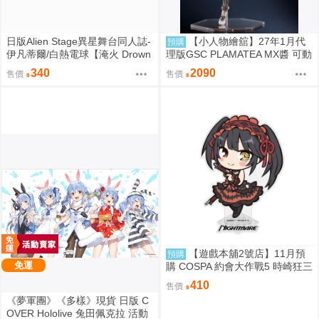
日版Alien Stage異星舞台同人誌-
【小人物繪舘】27年1月代
預購
伊凡蒂爾/白熱電球【淹火 Drown
理版GSC PLAMATEA MX醬 可動
ed Flame】
組裝模型
340
2090
售價
售價
【遊戲本舖2號店】11月預
預購
免運
購 COSPA 約會大作戰5 時崎狂三
Q版壓克力立牌 0822
410
售價
《夢軍團》《多樣》現貨 日版 C
OVER Hololive 兔田佩克拉 活動