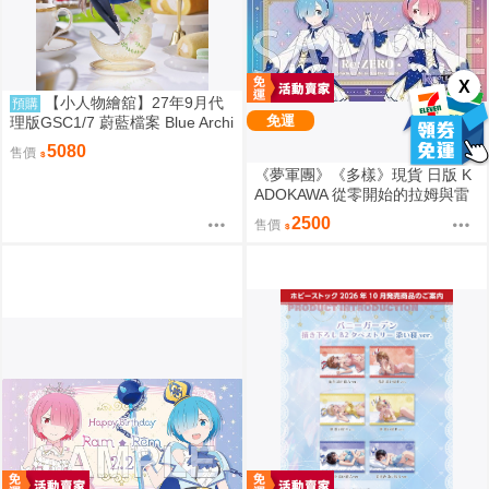
X
【小人物繪舘】27年9月代
預購
免運
理版GSC1/7 蔚藍檔案 Blue Archi
ve 渚 ～花香微笑～ PVC完成品
5080
售價
《夢軍團》《多樣》現貨 日版 K
ADOKAWA 從零開始的拉姆與雷
姆的生日生活2025 動漫桌墊 卡
2500
售價
墊 拉姆&雷姆