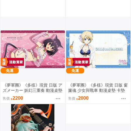
免運
免運
《夢軍團》《多樣》現貨 日版 ア
《夢軍團》《多樣》現貨 日版 窗
ズメーカー 妖幻三重奏 動漫桌墊
簾魂 少女與戰車 動漫桌墊 卡墊
卡墊 花奏鈴
大吉嶺 泳裝ver.
2200
2000
售價
售價