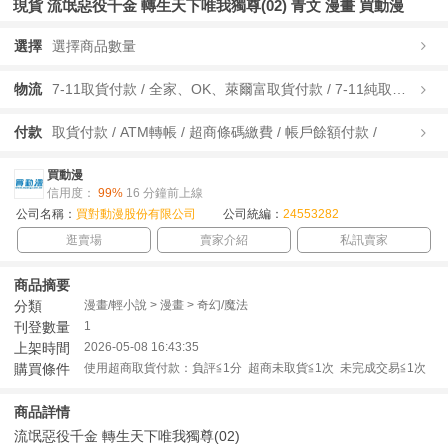
現貨 流氓惡役千金 轉生天下唯我獨尊(02) 青文 漫畫 買動漫
選擇
選擇商品數量
物流
7-11取貨付款 / 全家、OK、萊爾富取貨付款 / 7-11純取貨 / 全家、OK、萊爾富純取貨 / 宅配/快遞 /
付款
取貨付款 / ATM轉帳 / 超商條碼繳費 / 帳戶餘額付款 /
買動漫
信用度：
99%
16 分鐘前上線
公司名稱：
買對動漫股份有限公司
公司統編：
24553282
逛賣場
賣家介紹
私訊賣家
商品摘要
分類
漫畫/輕小說 > 漫畫 > 奇幻/魔法
刊登數量
1
上架時間
2026-05-08 16:43:35
購買條件
使用超商取貨付款：負評≦1分 超商未取貨≦1次 未完成交易≦1次
商品詳情
流氓惡役千金 轉生天下唯我獨尊(02)