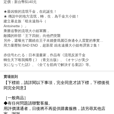
定價：新台幣$140元
★最凶狠的流氓千金，在此誕生！
★ 傳說中的地方流氓，轉．生．為千金大小姐！
建立暴走族「暗永遠熱斗（
Antoinette ）」
乘勝追擊的流氓大小姐軍團，
敵國的幹部「王下四劍」向他們突襲
另外，還曝光了圍繞在王子未婚妻瑪麗亞身邊令人震驚的事實…
用力量壓制 BAD END ，超新星 凶名遠播大小姐奇譚第２集！
赤信号わたる：日本漫畫家，作品有《流氓反派千金
轉生天下唯我獨尊 ( 》（青文出版）、《オヤジが美少
女になってた話》、《全てを筋肉で解決する童話》等。
賣場規則