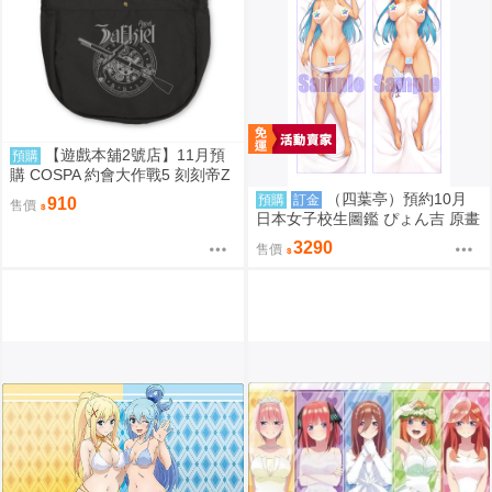
【遊戲本舖2號店】11月預
預購
購 COSPA 約會大作戰5 刻刻帝Z
aphkiel 報童包 0822
（四葉亭）預約10月
預購
訂金
910
售價
日本女子校生圖鑑 ぴょん吉 原畫
如月咲友里 日曬ver 抱枕套 0826
3290
售價