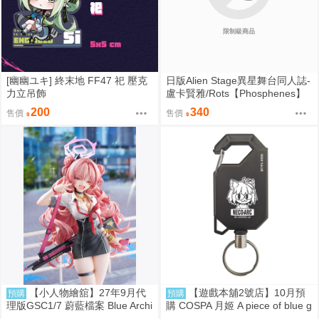
限制級商品
[幽幽ユキ] 終末地 FF47 祀 壓克
日版Alien Stage異星舞台同人誌-
力立吊飾
盧卡賢雅/Rots【Phosphenes】
200
340
售價
售價
【小人物繪舘】27年9月代
【遊戲本舖2號店】10月預
預購
預購
理版GSC1/7 蔚藍檔案 Blue Archi
購 COSPA 月姬 A piece of blue g
ve 綺羅羅 PVC完成品
lass moon 貓Arc 伸縮拉繩鑰匙圈