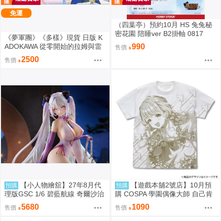
免運
（四葉亭）預約10月 HS 兔兔秘
密花園 陪睡ver B2掛軸 0817
《夢軍團》《多樣》現貨 日版 K
ADOKAWA 從零開始的拉姆與雷
990
售價
姆的生日生活2024 動漫桌墊 卡
2500
售價
墊 拉姆&雷姆
【小人物繪舘】27年8月代
【遊戲本舖2號店】10月預
預購
預購
理版GSC 1/6 碧藍航線 奇爾沙治
購 COSPA 學園偶像大師 自己肯
Springtime Data PVC完成品
定感爆上げ↑↑ 藤田ことね 滿版印
5680
1090
售價
售價
刷T恤 0822