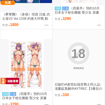
免運
（四葉亭）預約10月
預購
訂金
日本女子校生圖鑑 聖少女 原畫
《夢軍團》《多樣》現貨 日版 武
壬生川ほのか 日曬ver 抱枕套 08
士道V2 Vol.1338 約會大作戰 動
3290
售價
26
漫桌墊 卡墊 時崎狂三
1800
售價
18
限制級商品
日版EVA新世紀福音戰士同人誌-
渚薰碇真嗣/RAYTREC【3番目の
呪い3】
（四葉亭）預約10月
預購
訂金
330
售價
日本女子校生圖鑑 聖少女 原畫
常磐るり 日曬ver 抱枕套 0826
3290
售價