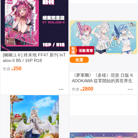
[幽幽ユキ] 終末地 FF47 新刊 InT
免運
alos-II B5 / 16P R18
250
售價
《夢軍團》《多樣》現貨 日版 K
ADOKAWA 從零開始的異世界生
活 動漫桌墊 卡墊 全員 泳裝ver.
2800
售價