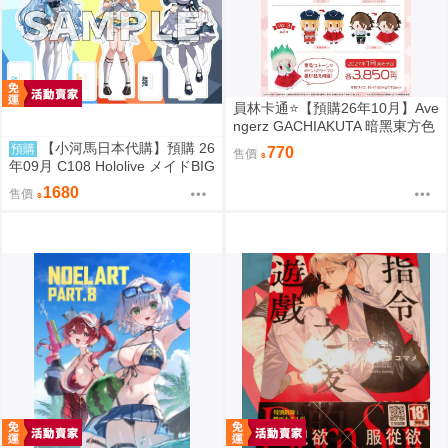
員林卡通⭐️【預購26年10月】Ave
ngerz GACHIAKUTA 暗黑東方色
彩 插圖卡片收藏集 中盒 0814
【小河馬日本代購】預購 26
預購
770
售價
年09月 C108 Hololive メイドBIG
3壓克力牌 繪師:わたお
1680
售價