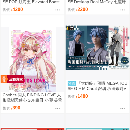
SE POP 航海王 Elevated Boost
SE Desktop Real McCoy 七龍珠
神領騎士團 曼麥亞 軍子宮
06 孫悟空&布瑪 限定復刻版
4200
2200
售價
售價
『大師級』預購 MEGAHOU
預購
SE G.E.M.Carat 銀魂 坂田銀時V
er. 攘夷志士
Chobits 同人 FINDING LOVE 人
1480
售價
形電腦天使心 28P畫冊 小唧 芙蕾
雅 繪師：Bee Bee
390
售價