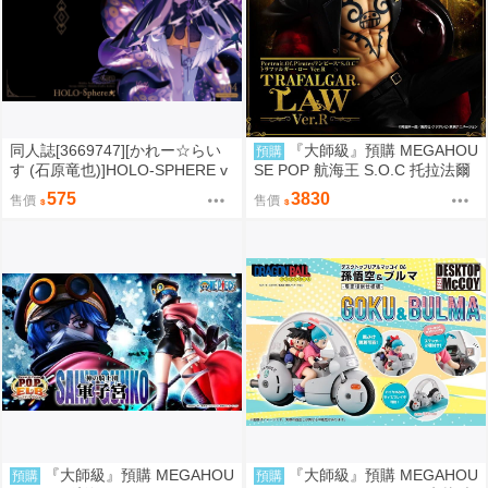
同人誌[3669747][かれー☆らい
『大師級』預購 MEGAHOU
預購
す (石原竜也)]HOLO-SPHERE v
SE POP 航海王 S.O.C 托拉法爾
ol.04 (hololive )
加 羅 Ver.R
575
3830
售價
售價
『大師級』預購 MEGAHOU
『大師級』預購 MEGAHOU
預購
預購