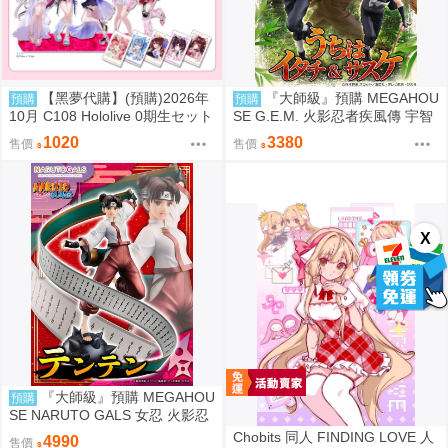
【黑夢代購】(預購)2026年
『大師級』預購 MEGAHOU
預購
預購
10月 C108 Hololive 0期生セット
SE G.E.M. 火影忍者疾風傳 宇智
【非公式】套組 社團名:空色姉妹
波鼬 & 宇智波佐助 再販
1020
3380
售價
售價
繪師:綾香
X
『大師級』預購 MEGAHOU
預購
SE NARUTO GALS 女忍 火影忍
者疾風傳 天天 再販
Chobits 同人 FINDING LOVE 人
4990
售價