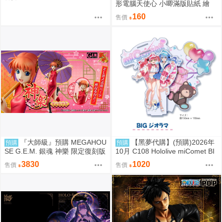
形電腦天使心 小唧滿版貼紙 繪
師：Bee Bee
160
售價
『大師級』預購 MEGAHOU
【黑夢代購】(預購)2026年
預購
預購
SE G.E.M. 銀魂 神樂 限定復刻版
10月 C108 Hololive miComet BI
Gジオラマ 壓克力立牌 社團名:空
3830
1020
售價
售價
色姉妹 繪師:綾香