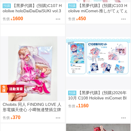
【黑夢代購】(預購)C107 H
【黑夢代購】(預購)C103 H
預購
預購
ololive holoDaiDaiDaiSUKI vol.3
ololive miComet-推しがてぇてぇ
套組 社團名:空色姉妹 繪師:綾香
partⅡ- 社團名:空色姉妹 繪師:綾
1600
450
售價
售價
香
【黑夢代購】(預購)2026年
預購
10月 C108 Hololive miComet BI
Gジオラマ 壓克力立牌 社團名:空
Chobits 同人 FINDING LOVE 人
1160
售價
色姉妹 繪師:綾香
形電腦天使心 小唧無邊雙插立牌
繪師：Bee Bee
370
售價