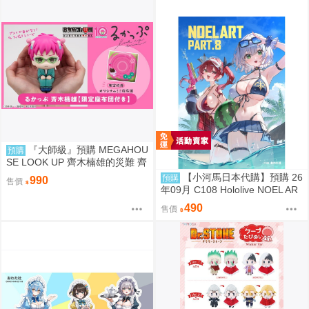
『大師級』預購 MEGAHOU
預購
SE LOOK UP 齊木楠雄的災難 齊
木楠雄 套組 附特典
【小河馬日本代購】預購 26
預購
990
售價
年09月 C108 Hololive NOEL AR
T part.8 繪師:わたお
490
售價