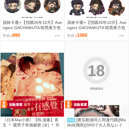
員林卡通⭐️【預購26年10月】Ave
員林卡通⭐️【預購26年10月】Ave
ngerz GACHIAKUTA 暗黑東方色
ngerz GACHIAKUTA 暗黑東方色
彩 Q版徽章收藏集 中盒 0814
彩 Q版壓克力鑰匙圈集 中盒 081
890
1080
售價
售價
4
18
限制級商品
《日本Mai小屋》【BL漫畫】青
[蜜瓜動漫同人周邊代購][Ma
預購
文 ＊ 腐男子有個祕密 (全) ＊ 作
idoll(飛燕)]SNSで大人気なレイ