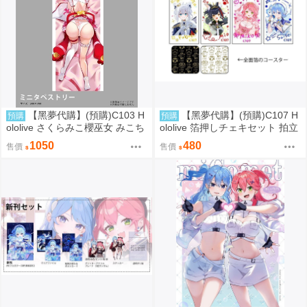
【黑夢代購】(預購)C103 H
【黑夢代購】(預購)C107 H
預購
預購
ololive さくらみこ櫻巫女 みこち
ololive 箔押しチェキセット 拍立
ミニタペストリー(大) 掛軸 社團
得風卡片套組 社團名:空色姉妹
1050
480
售價
售價
名:空色姉妹 繪師:綾香
繪師:綾香