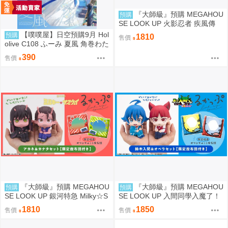
『大師級』預購 MEGAHOU
預購
SE LOOK UP 火影忍者 疾風傳
漩渦鳴人＆自來也 套組 附特典
【噗噗屋】日空預購9月 Hol
預購
1810
售價
olive C108 ふーみ 夏風 角巻わた
角卷綿芽 watame
390
售價
『大師級』預購 MEGAHOU
『大師級』預購 MEGAHOU
預購
預購
SE LOOK UP 銀河特急 Milky☆S
SE LOOK UP 入間同學入魔了！
ubway 朱音＆鐵多 套組 附特典
鈴木入間＆歐佩拉 套組 附特典
1810
1850
售價
售價