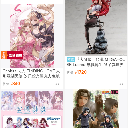
『大師級』預購 MEGAHOU
預購
SE Lucrea 無職轉生 到了異世界
就拿出真本事 艾莉絲·格雷拉特
Chobits 同人 FINDING LOVE 人
4720
售價
形電腦天使心 貝殼光壓克力色紙
姊妹 繪師：Bee Bee
340
售價