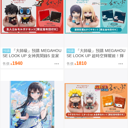
『大師級』預購 MEGAHOU
『大師級』預購 MEGAHOU
預購
預購
SE LOOK UP 女神異聞錄5 皇家
SE LOOK UP 超時空輝耀姬！輝
版 主人公＆摩爾加納 套組 附特
耀&酒寄彩葉 套組 附特典
1940
1810
售價
售價
典