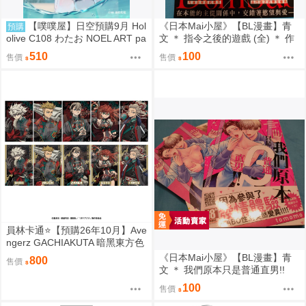
【噗噗屋】日空預購9月 Hol
《日本Mai小屋》【BL漫畫】青
預購
olive C108 わたお NOEL ART pa
文 ＊ 指令之後的遊戲 (全) ＊ 作
rt.8 白銀諾艾爾 寶鐘瑪琳 三期生
者：オオタコマメ
510
100
售價
售價
員林卡通⭐️【預購26年10月】Ave
ngerz GACHIAKUTA 暗黑東方色
彩 插圖卡片收藏集 中盒 0814
《日本Mai小屋》【BL漫畫】青
800
售價
文 ＊ 我們原本只是普通直男!!
(全) ＊ 作者：tomomo
100
售價