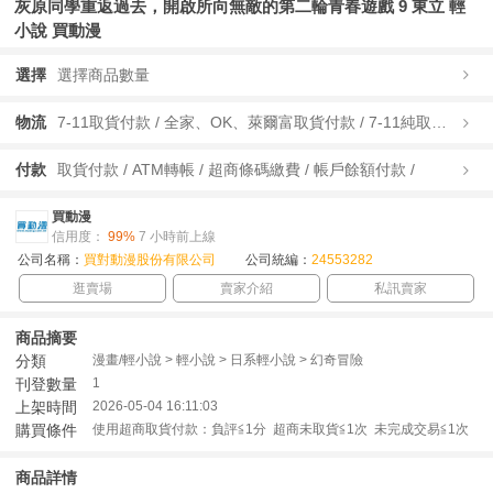
灰原同學重返過去，開啟所向無敵的第二輪青春遊戲 9 東立 輕
小說 買動漫
選擇
選擇商品數量
物流
7-11取貨付款 / 全家、OK、萊爾富取貨付款 / 7-11純取貨 / 全家、OK、萊爾富純取貨 / 宅配/快遞 /
付款
取貨付款 / ATM轉帳 / 超商條碼繳費 / 帳戶餘額付款 /
買動漫
信用度：
99%
7 小時前上線
公司名稱：
買對動漫股份有限公司
公司統編：
24553282
逛賣場
賣家介紹
私訊賣家
商品摘要
分類
漫畫/輕小說 > 輕小說 > 日系輕小說 > 幻奇冒險
刊登數量
1
上架時間
2026-05-04 16:11:03
購買條件
使用超商取貨付款：負評≦1分 超商未取貨≦1次 未完成交易≦1次
商品詳情