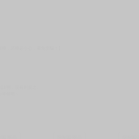
壞袋（快遞袋）
Ｅ破壞袋（快遞袋）
貨
）
?gid=3104440
服務，請務必小心，避免受騙！】