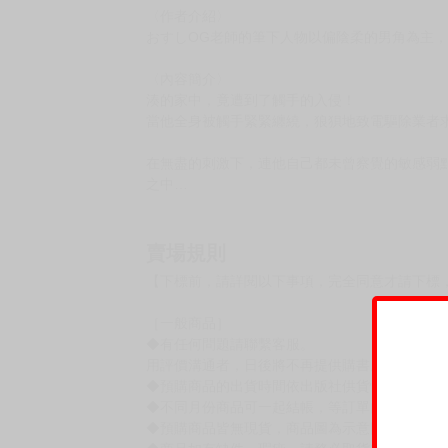
購買評價限制
使用超商取貨付款：負評≦1分 超商未取貨≦1
書名：《觸手清除委託！》
作者：おすしOG
規格：B5 黑白52P
售價：300元（限制級 未滿十八歲禁止購買）
☆★由おすしOG正式授權，在台灣推出無修正
〈作者介紹〉
おすしOG老師的筆下人物以偏陰柔的男角為主
〈內容簡介〉
湊的家中，竟遭到了觸手的入侵！
當他全身被觸手緊緊纏繞，狼狽地致電驅除業者
在無盡的刺激下，連他自己都未曾察覺的敏感弱
之中…