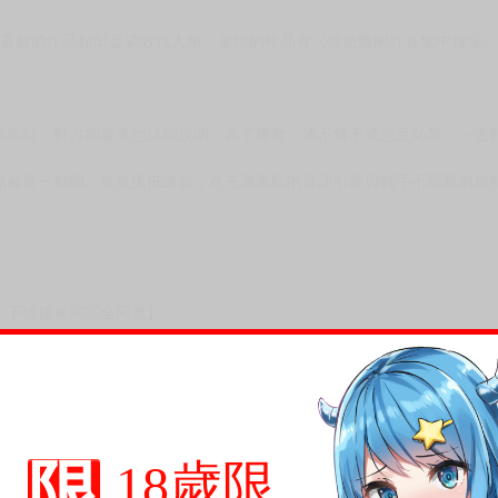
次 未完成交易≦1次 （近半年）
繁體中文版！！★☆
，喜歡的作品類型是調教路人角；老師的作品有《焦急難耐乳首集中挑逗
求救時，對方卻要求他詳細說明。為了獲救，湊不得不邊忍受恥辱，一邊
點被逐一剝開。在救援抵達前，在充滿羞恥的言語引導與觸手不間断的攻
限
18歲限