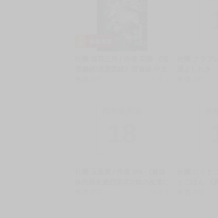
．實際上市到貨時間依出版社最終公布為主。
．商品如有【現貨】或【免運】，賣場都會特
．每位客人的訂單大廚都會用心對待，還請耐
猜你喜歡
限
社團 烟花三月 / 作者 花歸 《流
社團 クラブレ
雲圖經/流雲図経》普遍級 中文
屋よしわき 
BL 二創 星穹鐵道 應星×丹楓
售價
300
銷量:1
隱藏的一面/
售價
280
同人誌 ★
めた性》R18
同人誌 ★
限制級商品
限