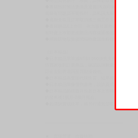
賣場規則
【下標前，請詳閱以下事項，完全同意才請下標
［一般商品］
◆有任何問題請聯繫客服。
用評價溝通者，日後將不再提供購書服務，請另
◆預購商品的出貨時間依出版社供貨情形會有所
◆不同月份商品可一起結帳，等訂單內所有商品
◆預購商品皆無現貨，商品圖為示意圖，請以實
◆商品如有缺件、瑕疵，請務必取貨3日內留言
◆書籍拆封無法更換及退貨(內頁印刷瑕疵例外)
書籍有問題請不要拆封，請私訊大廚協助。
◆逾期未取且訂單取消後三個工作天內未有任何
◆書籍贈品&上市日、依出版社最終公布為主。
有時會上市前更改贈品內容或延後出版，還請注
◆網路購物取貨後開箱時建議全程錄影拍照存證
［日本精品］
◆日本精品單筆滿NT$4,000須先支付 10% 
待買家收到訂單商品，確認品項數量無誤，並確
訂金金額將退回至買動漫錢包。