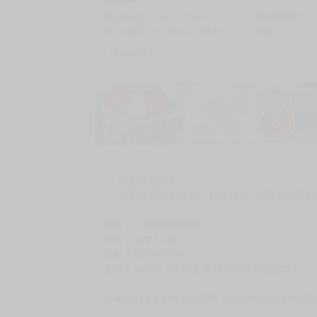
商品編號
G07070946
累積點閱數
自訂編號
9786264591249
收藏
0
收藏商品
加價購
( 共
1
件商品 )
(加購品) 買動漫★《$15元-
-
+