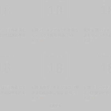
別註明，沒有則反之。
心等候唷～
制級商品
限制級商品
限制級
18
18
1
ニュ / 作者 天仁
社團 バッキンガム / 作者 森モ
現貨 社團 バッキン
《生性認真的專務
リィ 《水月鏡花 再錄(下)/》
森モリィ 《水月
生真面目専務の秘
銷量:1
R18 中文 無修正 BL 二創 星穹
售價
280
銷量:3
(上)/》R18 中文
售價
380
 中文 無修正 BL
鐵道 刃丹 刃x丹恆 同人誌 ★
創 星穹鐵道 刃丹
誌 ★
制級商品
限制級商品
限制級