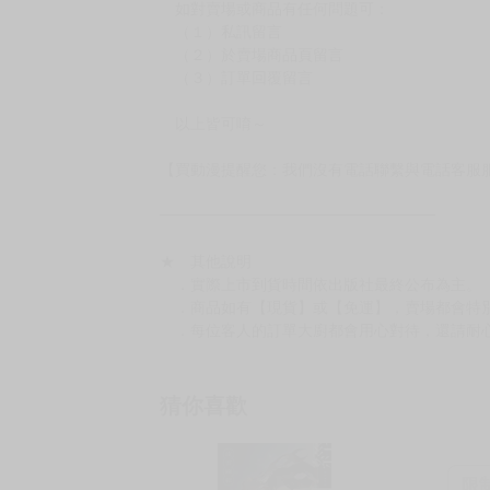
［１～２本書］三層氣泡布（２圈）＋ＰＥ破
［３～７本書］三層氣泡布（４～５圈）＋Ｐ
［８本以上］ 三層氣泡布（２圈）＋紙箱出
（另有加固紙箱賣場，如有需要可至賣場加購
加固紙箱賣場：
https://www.myacg.com.tw/goods_detail.php
━━━━━━━━━━━━━━━━━━
★ 聯繫方式
如對賣場或商品有任何問題可：
（１）私訊留言
（２）於賣場商品頁留言
（３）訂單回覆留言
以上皆可唷～
【買動漫提醒您：我們沒有電話聯繫與電話客服
━━━━━━━━━━━━━━━━━━
★ 其他說明