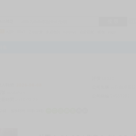
搜 尋
R1
商品標題
KSP
FF47
子午計畫
家庭教師
hololive
蔚藍檔案
鳴潮
Vspo
特集
評價
69313
登入時間
2026-08-08
公司名稱
買對動漫股份
帳號
bookstore
公司統編
24553282
註冊時間
2014-09-29
店鋪
服務時間: 10點-19點
一
二
三
四
五
六
日