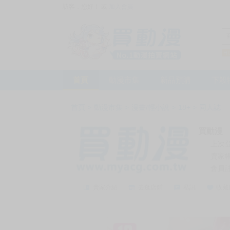
訪客，您好！
或
加入會員
首頁
動漫市集
新品預購
下殺
首頁
>
動漫市集
>
漫畫/輕小說
>
18+
>
同人誌
買動漫
上次
賣家
會員
賣家介紹
去逛店鋪
私訊
收藏