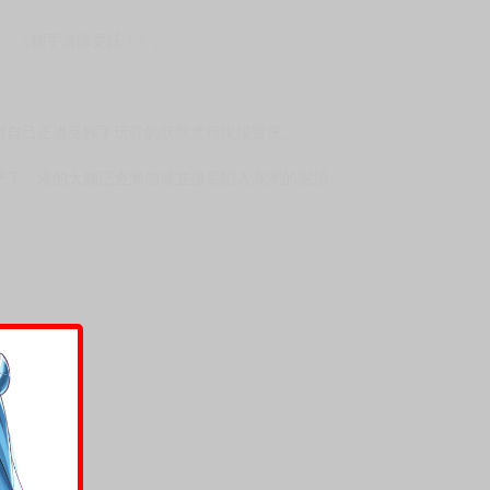
上架時間
本頁面最後編輯時間
2026-04-30 18:07:56
2026-07-07 15:35
》、《觸手清除委託！》。
對自己正遭受觸手玩弄的狀態進行現場實況…
勢下，湊的大腦已逐漸崩壞並徹底陷入高潮的泥沼