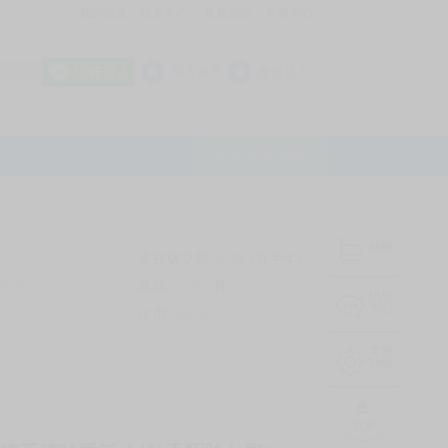
我的拍賣
訊息中心
最新公告
幫助中心
│
│
│
8 OFF
加入會員
會員登入
LINE登入
平台說明Q&A
結帳
未完成交易
0
次 (近半年)
商品
7170
件
有限公司
❔
訊息
中心
信用
99
%
常用
功能
TOP