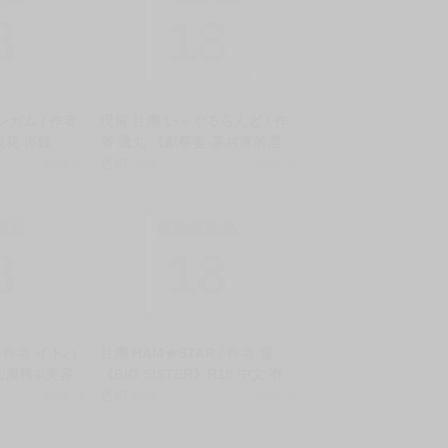
商品
限制級商品
8
18
ガム / 作者
現貨 社團 い～ぐるらんど / 作
鏡花 再錄
者 鷹丸 《獻祭妻-某村落的淫
 無修正 BL 二
銷量:6
穢習俗紀錄-/贄妻 -とある村の
售價
350
銷量:5
 刃x丹恆 同人
淫習の記録-》R18 中文 無修正
同人誌 ★
商品
限制級商品