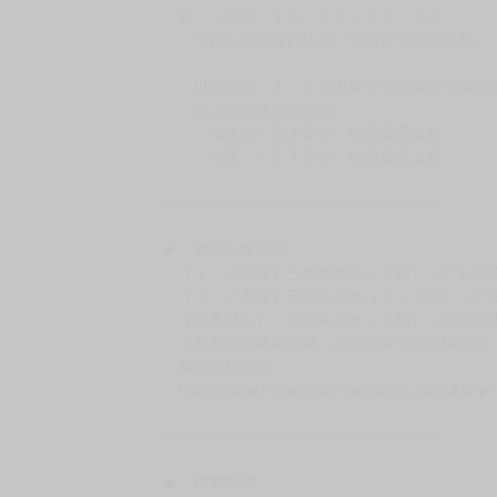
◆日本精品為受注代購性質，結單後恕無法取消
◆日本精品圖像僅供參考，設計及式樣請以實際
◆日本精品的標題月份是日本上市時間，不等於
約發售後1個月-2個月抵台。
◆如遇缺貨或砍單，將另行通知並取消訂單，敬
━━━━━━━━━━━━━━━━━━
★ 賣場營運、出貨時間
週一～週五 １０：００～１９：００
（假日＆國定假日休息，客服會不定時回覆）
．現貨商品：１～２天出貨（不含假日＆國定
．已上市且非現貨商品：
－每週四～日下單者，於隔週五出貨
－每週一～三下單者，於隔週四出貨
━━━━━━━━━━━━━━━━━━
★ 賣場出貨方式