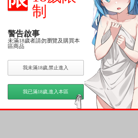
制
，下標後視同完全同意】
警告啟事
尋其他店家，謝謝。
未滿18歲者請勿瀏覽及購買本
變動，一旦收到就會盡快寄出。
區商品
到齊後一起發貨。
品為主。
反應，逾期不受理。
我未滿18歲,禁止進入
反應，將直接加入黑名單，還請下單後準時取貨。
我已滿18歲,進入本區
意。
，以保障買賣家雙方權益。
訂金，訂金將以專屬訂金賣場方式收取，
認收貨後，訂金賣場將由大廚取消，