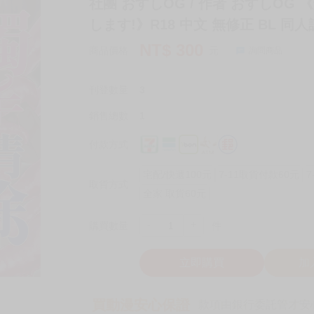
社團 おすしOG / 作者 おすしOG
します!》R18 中文 無修正 BL 同人
NT$
300
商品價格
元
詢問商品
刊登數量
3
銷售總數
1
付款方式
宅配/快遞100元
7-11取貨付款60元
7
取貨方式
全家 取貨60元
-
+
購買數量
件
立即購買
加
買動漫安心保證
款項由銀行委託管才安心 