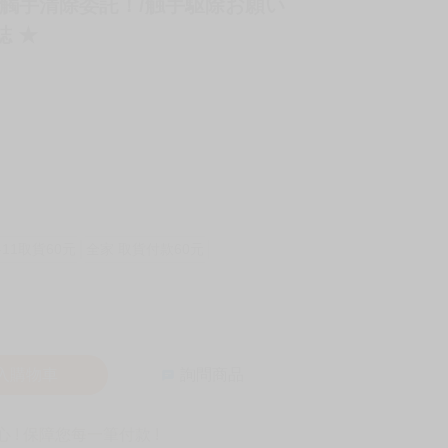
 《觸手清除委託！/触手駆除お願い
誌 ★
-11取貨60元
全家 取貨付款60元
入購物車
詢問商品
! 保障您每一筆付款 !