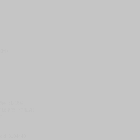
假日）
壞袋（快遞袋）
Ｅ破壞袋（快遞袋）
貨
）
?gid=3104440