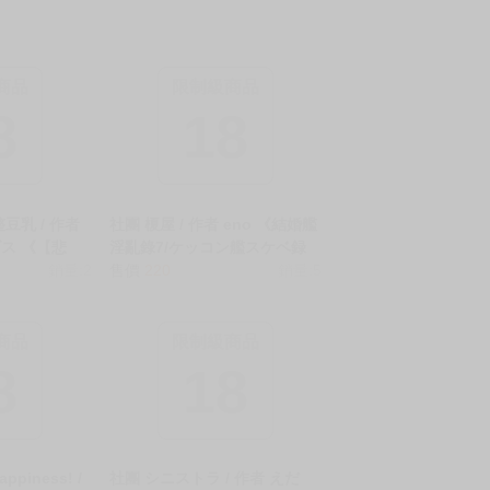
商品
限制級商品
8
18
豆乳 / 作者
社團 榎屋 / 作者 eno 《結婚艦
ス 《【悲
淫亂錄7/ケッコン艦スケベ録
 截止日前也
銷量:2
7》R18 中文 無修正 二創 艦娘
售價
220
銷量:5
悲報】同人作
同人誌 ★
前でもオナニ
R18 中文
商品
限制級商品
8
18
ppiness! /
社團 シニストラ / 作者 えだ