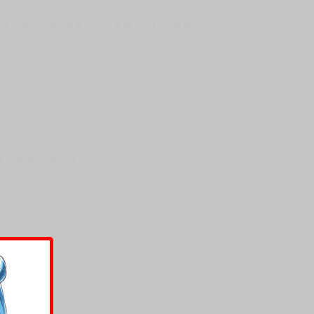
人誌《理想女友~與乖巧又可愛的大小姐・紗良…》
行3P等各種玩法……