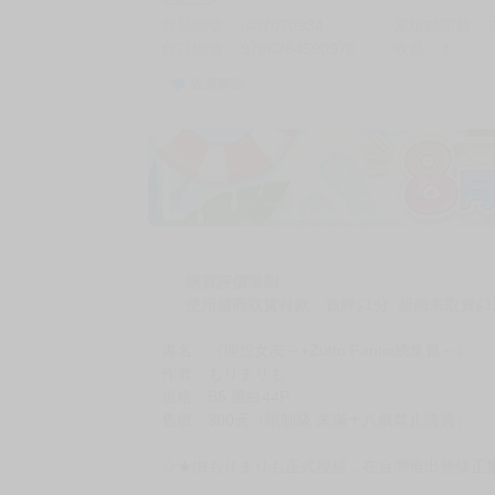
商品編號
G07070934
累積點閱數
自訂編號
9786264590976
收藏
1
收藏商品
購買評價限制
使用超商取貨付款：負評≦1分 超商未取貨≦1
書名：《理想女友～+Zutto Fantia總集篇～》
作者：もりまりも
規格：B5 黑白44P
售價：300元（限制級 未滿十八歲禁止購買）
☆★由もりまりも正式授權，在台灣推出無修正