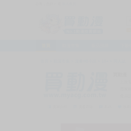
訪客，您好！
或
加入會員
首頁
動漫市集
新品預購
下殺
首頁
>
動漫市集
>
漫畫/輕小說
>
18+
>
同人誌
買動漫
上次
賣家
會員
賣家介紹
去逛店鋪
私訊
收藏