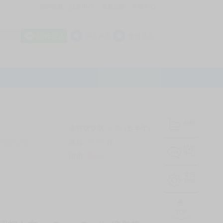
我的拍賣
訊息中心
最新公告
幫助中心
│
│
│
8 OFF
加入會員
會員登入
LINE登入
平台說明Q&A
結帳
未完成交易
0
次 (近半年)
商品
7170
件
有限公司
❔
訊息
中心
信用
99
%
常用
功能
TOP