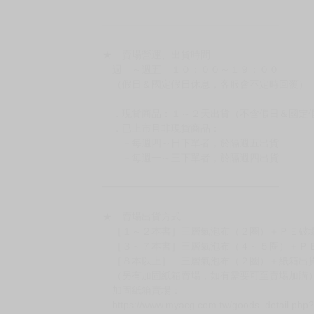
━━━━━━━━━━━━━━━━━━
★ 賣場營運、出貨時間
週一～週五 １０：００～１９：００
（假日＆國定假日休息，客服會不定時回覆）
．現貨商品：１～２天出貨（不含假日＆國定
．已上市且非現貨商品：
－每週四～日下單者，於隔週五出貨
－每週一～三下單者，於隔週四出貨
━━━━━━━━━━━━━━━━━━
★ 賣場出貨方式
［１～２本書］三層氣泡布（２圈）＋ＰＥ破
［３～７本書］三層氣泡布（４～５圈）＋Ｐ
［８本以上］ 三層氣泡布（２圈）＋紙箱出
（另有加固紙箱賣場，如有需要可至賣場加購
加固紙箱賣場：
https://www.myacg.com.tw/goods_detail.php