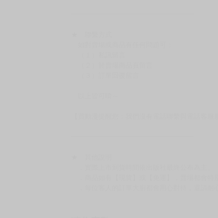
━━━━━━━━━━━━━━━━━━
★ 聯繫方式
如對賣場或商品有任何問題可：
（１）私訊留言
（２）於賣場商品頁留言
（３）訂單回覆留言
以上皆可唷～
【買動漫提醒您：我們沒有電話聯繫與電話客服
━━━━━━━━━━━━━━━━━━
★ 其他說明
．實際上市到貨時間依出版社最終公布為主。
．商品如有【現貨】或【免運】，賣場都會特
．每位客人的訂單大廚都會用心對待，還請耐