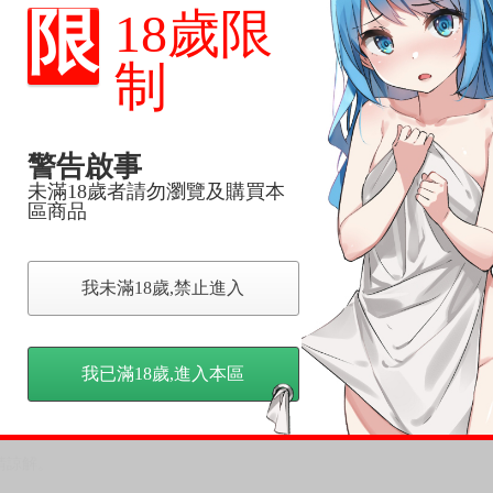
尋其他店家，謝謝。
限
18歲限
變動，一旦收到就會盡快寄出。
到齊後一起發貨。
制
品為主。
反應，逾期不受理。
警告啟事
反應，將直接加入黑名單，還請下單後準時取貨。
未滿18歲者請勿瀏覽及購買本
區商品
意。
，以保障買賣家雙方權益。
我未滿18歲,禁止進入
訂金，訂金將以專屬訂金賣場方式收取，
認收貨後，訂金賣場將由大廚取消，
，請慎重下單。
我已滿18歲,進入本區
商品為準，可能有色差。
台灣到貨時間，發售及到貨時間依廠商實際出貨為準，
請諒解。