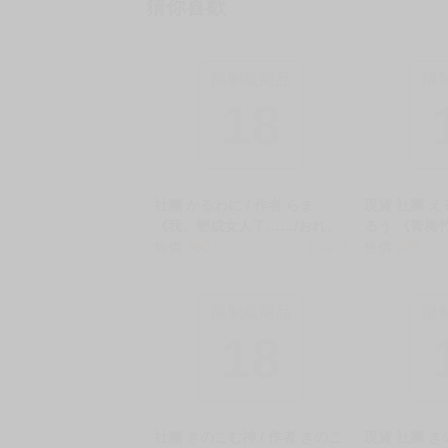
猜你喜歡
限制級商品
限
18
社團 かるわに / 作者 らま
現貨 社團 え
《我、變成女人了……/おれ、
るう 《青梅
女になっちゃった…》R18 中
售價
380
銷量:3
馴染は性奉仕
售價
220
文 無修正 同人誌 ★
無修正 同人誌
限制級商品
限
18
社團 きのこむ神 / 作者 きのこ
現貨 社團 き