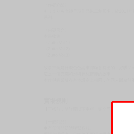
〈作者介紹〉
もりまりも老師早期作品以二創居多，於2017
系列。
〈內容簡介〉
本書收錄
《Zutto Vol.1》
《Zutto Vol.2》
《Zutto Vol.3》
故事主角是什麼色色請求都願意答應的、好哄又
這是一個充滿幻想與夢想情節的故事。
本作與商業版在基本設定上相同，但同人版屬於
賣場規則
【下標前，請詳閱以下事項，完全同意才請下標
［一般商品］
◆有任何問題請聯繫客服。