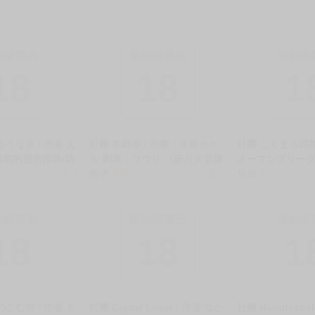
制級商品
限制級商品
限制級
18
18
1
るうなぎ / 作者 え
社團 木鈴亭 / 作畫：木鈴カケ
社團 こくまろ調整
竹馬的祕密排班/幼
ル 劇本：コウリ 《妖月天音隱
オーマンズリーダ
当番》R18 中文
銷量:3
藏真面目的戀愛/妖月天音は素
售價
300
銷量:3
報】同人作家的我
售價
250
 ★
顔を隠して恋をする》R18 中
依然性慾高漲/【
文 無修正 同人誌 ★
家ワイ 締め切り
ーがやめられん笑》
制級商品
限制級商品
限制級
無修正 同人誌 ★
18
18
1
のこむ神 / 作者 き
社團 Digital Lover / 作者 なか
社團 Handful☆Ha