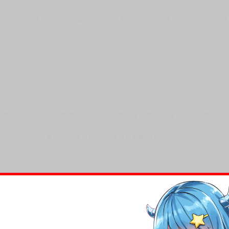
年推出了第一本商業誌《清楚で淫らな彼女》；2022年正式推出了原創同
可愛的大小姐紗良。在身為戀人的紗良默許下，甚至還會和她的姊姊一起進
不同世界線的故事，與商業連載並沒有直接的劇情連結。
，下標後視同完全同意】