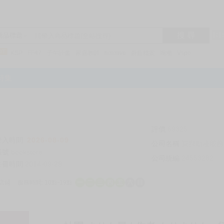
搜 尋
R1
商品標題
KSP
FF47
子午計畫
家庭教師
hololive
蔚藍檔案
鳴潮
Vspo
特集
評價
69325
登入時間
2026-08-09
公司名稱
買對動漫股份
帳號
bookstore
公司統編
24553282
註冊時間
2014-09-29
店鋪
服務時間: 10點-19點
一
二
三
四
五
六
日