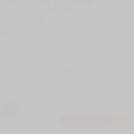
社團 まりも屋 / 作者 もりまりも 《理
～/理想の彼女～+Zutto Fantia
★
NT$
300
商品價格
元
詢問商品
刊登數量
4
銷售總數
6
付款方式
宅配/快遞100元
7-11取貨付款60元
7
取貨方式
全家 取貨60元
-
+
購買數量
件
立即購買
加