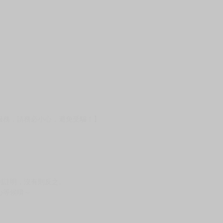
服務，請務必小心，避免受騙！】
別註明，沒有則反之。
心等候唷～