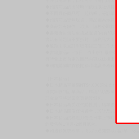
用評價溝通者，日後將不再提供購書服務，請另
◆預購商品的出貨時間依出版社供貨情形會有所
◆不同月份商品可一起結帳，等訂單內所有商品
◆預購商品皆無現貨，商品圖為示意圖，請以實
◆商品如有缺件、瑕疵，請務必取貨3日內留言
◆書籍拆封無法更換及退貨(內頁印刷瑕疵例外)
書籍有問題請不要拆封，請私訊大廚協助。
◆逾期未取且訂單取消後三個工作天內未有任何
◆書籍贈品&上市日、依出版社最終公布為主。
有時會上市前更改贈品內容或延後出版，還請注
◆網路購物取貨後開箱時建議全程錄影拍照存證
［日本精品］
◆日本精品單筆滿NT$4,000須先支付 10% 
待買家收到訂單商品，確認品項數量無誤，並確
訂金金額將退回至買動漫錢包。
◆日本精品為受注代購性質，結單後恕無法取消
◆日本精品圖像僅供參考，設計及式樣請以實際
◆日本精品的標題月份是日本上市時間，不等於
約發售後1個月-2個月抵台。
◆如遇缺貨或砍單，將另行通知並取消訂單，敬