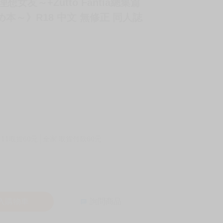
想女友～+Zutto Fantia總集篇
まとめ本～》R18 中文 無修正 同人誌
-11取貨60元
全家 取貨付款60元
入購物車
詢問商品