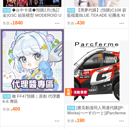
◆台中卡通◆預購2月(免訂
【黑夢代購】(預購)C108 蔚
預購
預購
金)GSC 組裝模型 MODEROID U
藍檔案BLUE TEA ADE 社團名:Kl
FO戰士阿波羅 大阿波羅 0906
ee-on 繪師:Klee-on
1840
430
售價
售價
徹 FF47預購｜原創 代理醬
預購
6-6 專區
[蜜瓜動漫同人周邊代購][P-
預購
400
售價
Works(ぺーすのーと)]Parcferme
Vol.3(同人誌)
190
售價