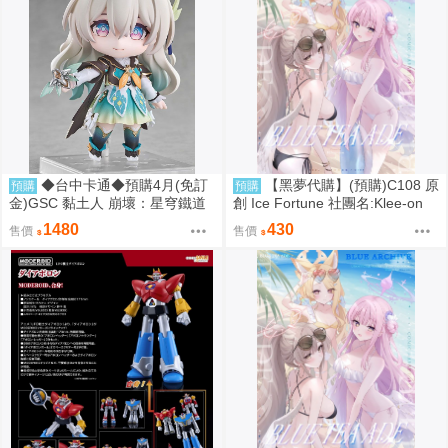
◆台中卡通◆預購4月(免訂
【黑夢代購】(預購)C108 原
預購
預購
金)GSC 黏土人 崩壞：星穹鐵道
創 Ice Fortune 社團名:Klee-on
流螢 0906
繪師:Klee-on
1480
430
售價
售價