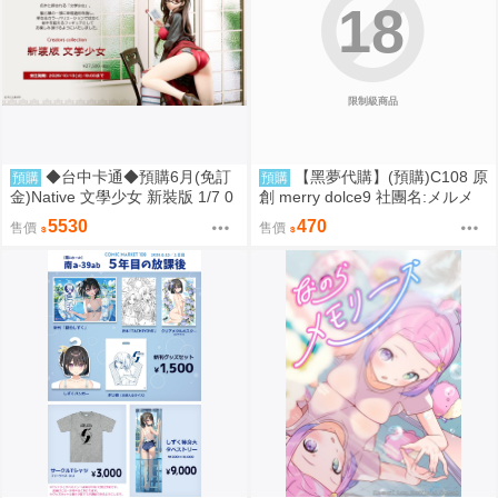
18
限制級商品
◆台中卡通◆預購6月(免訂
【黑夢代購】(預購)C108 原
預購
預購
金)Native 文學少女 新裝版 1/7 0
創 merry dolce9 社團名:メルメ
917
リー 繪師:三つ葉ちょこ
5530
470
售價
售價