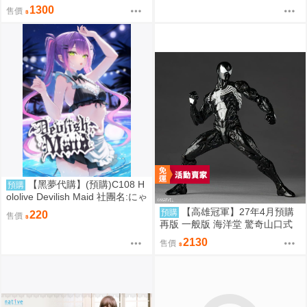
026 精品組 0814
1300
售價
【黑夢代購】(預購)C108 H
預購
ololive Devilish Maid 社團名:にゃ
ろめのちゅーる 繪師:にゃろめ
【高雄冠軍】27年4月預購
預購
220
售價
再版 一般版 海洋堂 驚奇山口式
黑色戰衣蜘蛛人 共生體蜘蛛人 免
2130
售價
訂金0928