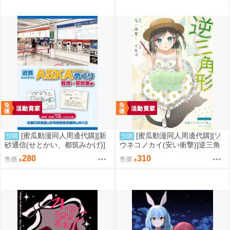
[蜜瓜動漫同人周邊代購][新
[蜜瓜動漫同人周邊代購][ソ
預購
預購
砂通信(せとかい、都筑みかげ)]
ウネコノカイ(安い衝撃)]逆三角
近鉄ASKAめぐり 難波・奈良線
形(同人誌)
280
310
售價
售價
編(同人誌)