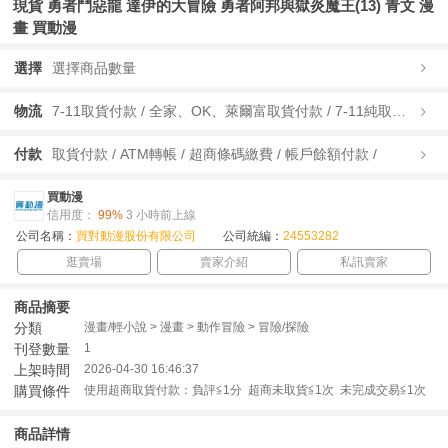
現貨 勇者鬥惡龍 達伊的大冒險 勇者阿邦與獄炎魔王(13) 青文 漫
畫 買動漫
選擇
選擇商品數量
物流
7-11取貨付款 / 全家、OK、萊爾富取貨付款 / 7-11純取貨 / 全家、OK、萊爾富純取貨 / 宅配/快遞 /
付款
取貨付款 / ATM轉帳 / 超商條碼繳費 / 帳戶餘額付款 /
買動漫
信用度：
99%
3 小時前上線
公司名稱：
買對動漫股份有限公司
公司統編：
24553282
逛賣場
賣家介紹
私訊賣家
商品摘要
分類
漫畫/輕小說 > 漫畫 > 動作冒險 > 冒險/探險
刊登數量
1
上架時間
2026-04-30 16:46:37
購買條件
使用超商取貨付款：負評≦1分 超商未取貨≦1次 未完成交易≦1次
商品詳情