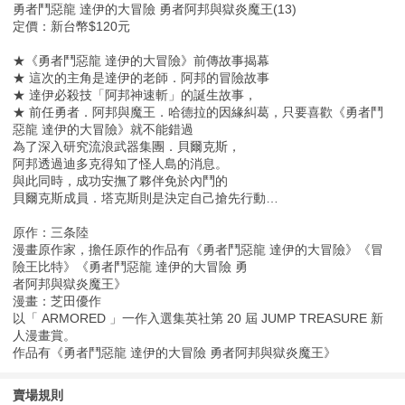
勇者鬥惡龍 達伊的大冒險 勇者阿邦與獄炎魔王(13)
定價：新台幣$120元
★《勇者鬥惡龍 達伊的大冒險》前傳故事揭幕
★ 這次的主角是達伊的老師．阿邦的冒險故事
★ 達伊必殺技「阿邦神速斬」的誕生故事，
★ 前任勇者．阿邦與魔王．哈德拉的因緣糾葛，只要喜歡《勇者鬥
惡龍 達伊的大冒險》就不能錯過
為了深入研究流浪武器集團．貝爾克斯，
阿邦透過迪多克得知了怪人島的消息。
與此同時，成功安撫了夥伴免於內鬥的
貝爾克斯成員．塔克斯則是決定自己搶先行動…
原作：三条陸
漫畫原作家，擔任原作的作品有《勇者鬥惡龍 達伊的大冒險》《冒
險王比特》《勇者鬥惡龍 達伊的大冒險 勇
者阿邦與獄炎魔王》
漫畫：芝田優作
以「 ARMORED 」一作入選集英社第 20 屆 JUMP TREASURE 新
人漫畫賞。
作品有《勇者鬥惡龍 達伊的大冒險 勇者阿邦與獄炎魔王》
賣場規則