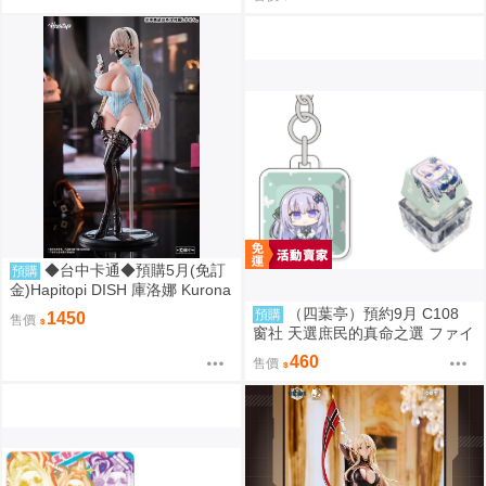
◆台中卡通◆預購5月(免訂
預購
金)Hapitopi DISH 庫洛娜 Kurona
盛情邀請 1/6 1107
（四葉亭）預約9月 C108
預購
1450
售價
窗社 天選庶民的真命之選 ファイ
ブ 鍵盤按鍵造型鑰匙圈 0814
460
售價