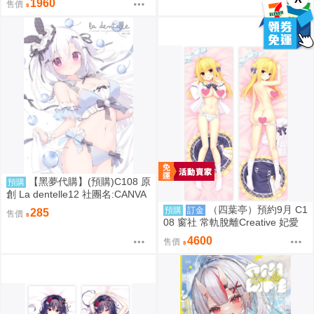
1960
售價
【黑夢代購】(預購)C108 原
預購
創 La dentelle12 社團名:CANVA
S+GARDEN 繪師:宮坂みゆ
（四葉亭）預約9月 C1
預購
訂金
285
售價
08 窗社 常軌脫離Creative 妃愛
抱枕套 0814
4600
售價