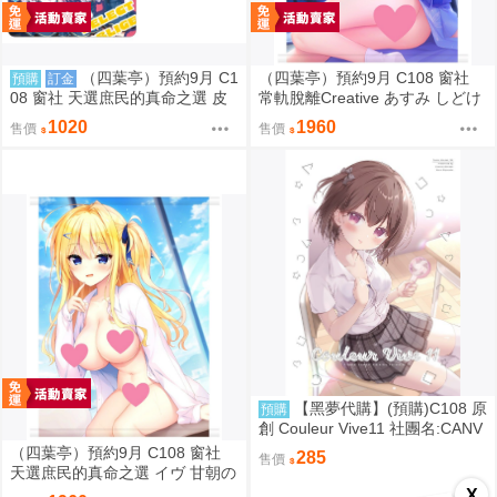
（四葉亭）預約9月 C1
（四葉亭）預約9月 C108 窗社
預購
訂金
08 窗社 天選庶民的真命之選 皮
常軌脫離Creative あすみ しどけ
革製名片夾 0814
ない浴衣ver B1&B2掛軸 0814
1020
1960
售價
售價
【黑夢代購】(預購)C108 原
預購
創 Couleur Vive11 社團名:CANV
AS+GARDEN 繪師:宮坂みゆ
（四葉亭）預約9月 C108 窗社
285
售價
天選庶民的真命之選 イヴ 甘朝の
彼シャツver B1&B2掛軸 0814
X