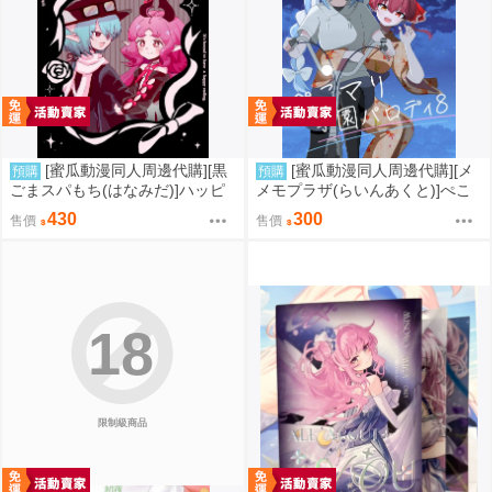
[蜜瓜動漫同人周邊代購][黒
[蜜瓜動漫同人周邊代購][メ
預購
預購
ごまスパもち(はなみだ)]ハッピ
メモプラザ(らいんあくと)]ぺこ
ーエンドできまり(明日方舟)(同
マリ学園パロディ8(Hololive)(同
430
300
售價
售價
人誌)
人誌)
18
限制級商品