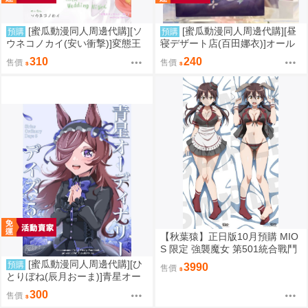
[蜜瓜動漫同人周邊代購][ソ
[蜜瓜動漫同人周邊代購][昼
預購
預購
ウネコノカイ(安い衝撃)]変態王
寝デザート店(百田娜衣)]オール
子と笑わない花嫁。(同人誌)
ミカ折本(蔚藍檔案)(同人誌)
310
240
售價
售價
【秋葉猿】正日版10月預購 MIO
S 限定 強襲魔女 第501統合戰鬥
航空團 歌爾特露特·巴克霍隆 抱
[蜜瓜動漫同人周邊代購][ひ
預購
3990
售價
枕 抱枕套
とりぼね(辰月おーま)]青星オー
ディナリーデイズ5(賽馬娘)(同人
300
售價
誌)