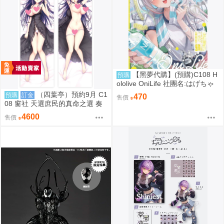
【黑夢代購】(預購)C108 H
預購
ololive OniLife 社團名:はげちゃ
った 繪師: HAGE
（四葉亭）預約9月 C1
預購
訂金
470
售價
08 窗社 天選庶民的真命之選 奏
命 抱枕套 0814
4600
售價