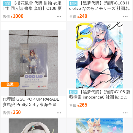
【櫻花楓雪 代購 掛軸 衣服
【黑夢代購】(預購)C108 H
預購
預購
T恤 同人誌 畫集 套組】C108 夏
ololive なのらメモリーズ 社團名:
色しずく カントク 監督 5年目の
たこあげ日和 繪師:たこあげ
1000
240
售價
售價
放課後
免運
【黑夢代購】(預購)C108 蔚
預購
藍檔案 innocence8 社團名:にこ
代理版 GSC POP UP PARADE
にこげんき 繪師:子野日
賽馬娘 PrettyDerby 東海帝皇
265
售價
350
售價