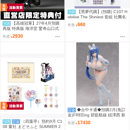
【黑夢代購】(預購) C107 H
預購
ololive The Shiniest 套組 社團名:
にゃろめのちゅーる 繪師:にゃろ
【高雄冠軍】27年4月預購
預購
660
售價
め
再版 特典版 海洋堂 驚奇山口式
黑色戰衣蜘蛛人 共生體蜘蛛人 免
2930
售價
訂金0928
◆台中卡通◆預購2月(免訂
訂金
金)FREEing 碧藍航線 紐澤西 新
澤西 宿舍計劃Ver. 1/3 0917
（四葉亭）預約9月 C1
預購
訂金
17430
售價
08 窗社 まどそふと SUMMER 2