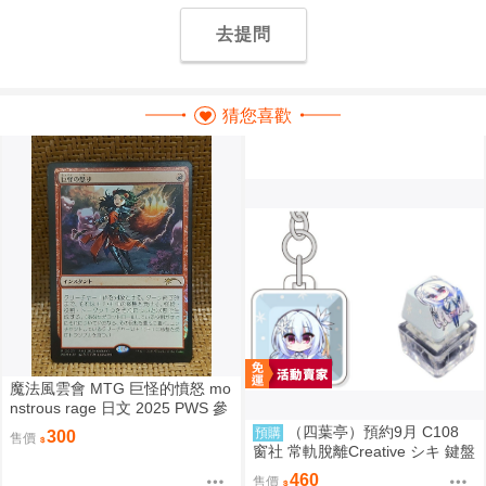
去提問
猜您喜歡
魔法風雲會 MTG 巨怪的憤怒 mo
nstrous rage 日文 2025 PWS 參
加賞
（四葉亭）預約9月 C108
預購
300
售價
窗社 常軌脫離Creative シキ 鍵盤
按鍵造型鑰匙圈 0814
460
售價