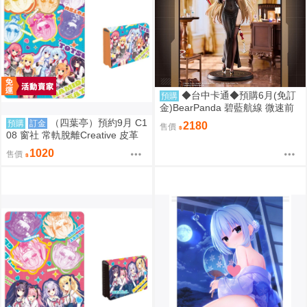
◆台中卡通◆預購6月(免訂
預購
金)BearPanda 碧藍航線 微速前
行 奧德莉亞 俾斯麥 1/6 附特典 1
（四葉亭）預約9月 C1
預購
訂金
2180
售價
107
08 窗社 常軌脫離Creative 皮革
製名片夾 0814
1020
售價