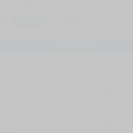
我的拍賣
訊息中心
最新公告
幫助中心
│
│
│
8 OFF
加入會員
會員登入
LINE登入
平台說明Q&A
結帳
未完成交易
0
次 (近半年)
商品
7170
件
有限公司
❔
訊息
中心
信用
99
%
常用
功能
TOP