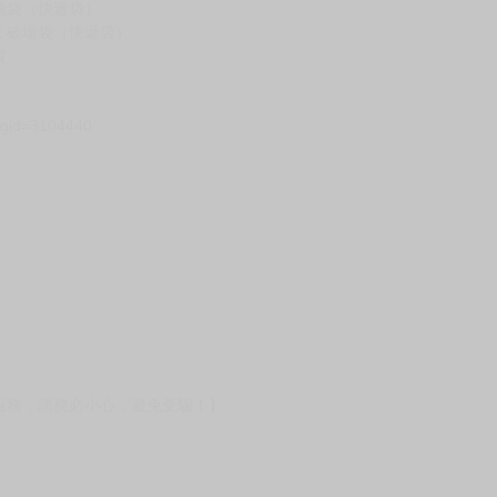
壞袋（快遞袋）
Ｅ破壞袋（快遞袋）
貨
）
?gid=3104440
服務，請務必小心，避免受騙！】