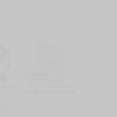
(03)END
現貨 輕小說 轉生公主與天才千
金的魔法革命(11) 青文 輕小說
買動漫
售價
212
銷量:7
限制級商品