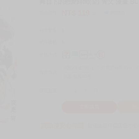
舞台下的戀愛緋聞(全) 青文 漫畫 BL
NT$
119
商品價格
元
詢問商品
刊登數量
1
銷售總數
5
付款方式
宅配/快遞100元
7-11取貨付款60元
7
取貨方式
全家 取貨60元
-
+
購買數量
件
立即購買
加
買動漫安心保證
款項由銀行委託管才安心 