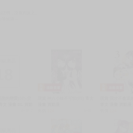
別註明，沒有則反之。
心等候唷～
制級商品
18
想的戀愛(02)-交
現貨 神八小妹不可怕(05) 青文
現貨 我才不會退婚呢
青文 漫畫 BL 買動
漫畫 買動漫
青文 漫畫 買動漫
銷量:7
售價
124
銷量:1
售價
124
制級商品