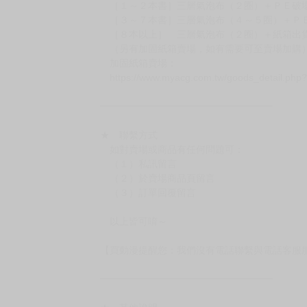
［１～２本書］三層氣泡布（２圈）＋ＰＥ破
［３～７本書］三層氣泡布（４～５圈）＋Ｐ
［８本以上］ 三層氣泡布（２圈）＋紙箱出
（另有加固紙箱賣場，如有需要可至賣場加購
加固紙箱賣場：
https://www.myacg.com.tw/goods_detail.php
━━━━━━━━━━━━━━━━━━
★ 聯繫方式
如對賣場或商品有任何問題可：
（１）私訊留言
（２）於賣場商品頁留言
（３）訂單回覆留言
以上皆可唷～
【買動漫提醒您：我們沒有電話聯繫與電話客服
━━━━━━━━━━━━━━━━━━