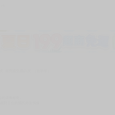
118
次 未完成交易≦1次 （近半年）
說的偶像祕密。
×絕對Ｃ位的國民男友偶像