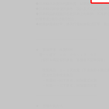
◆日本精品為受注代購性質，結單後恕無法取消
◆日本精品圖像僅供參考，設計及式樣請以實際
◆日本精品的標題月份是日本上市時間，不等於
約發售後1個月-2個月抵台。
◆如遇缺貨或砍單，將另行通知並取消訂單，敬
━━━━━━━━━━━━━━━━━━
★ 賣場營運、出貨時間
週一～週五 １０：００～１９：００
（假日＆國定假日休息，客服會不定時回覆）
．現貨商品：１～２天出貨（不含假日＆國定
．已上市且非現貨商品：
－每週四～日下單者，於隔週五出貨
－每週一～三下單者，於隔週四出貨
━━━━━━━━━━━━━━━━━━
★ 賣場出貨方式