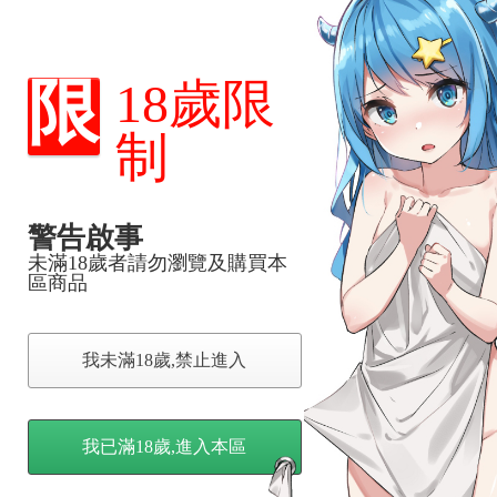
，下標後視同完全同意】
限
18歲限
制
尋其他店家，謝謝。
變動，一旦收到就會盡快寄出。
到齊後一起發貨。
品為主。
警告啟事
反應，逾期不受理。
未滿18歲者請勿瀏覽及購買本
區商品
反應，將直接加入黑名單，還請下單後準時取貨。
意。
我未滿18歲,禁止進入
，以保障買賣家雙方權益。
訂金，訂金將以專屬訂金賣場方式收取，
我已滿18歲,進入本區
認收貨後，訂金賣場將由大廚取消，