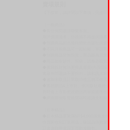
賣場規則
【下標前，請詳閱以下事項，完全同意才請下標
［一般商品］
◆有任何問題請聯繫客服。
用評價溝通者，日後將不再提供購書服務，請另
◆預購商品的出貨時間依出版社供貨情形會有所
◆不同月份商品可一起結帳，等訂單內所有商品
◆預購商品皆無現貨，商品圖為示意圖，請以實
◆商品如有缺件、瑕疵，請務必取貨3日內留言
◆書籍拆封無法更換及退貨(內頁印刷瑕疵例外)
書籍有問題請不要拆封，請私訊大廚協助。
◆逾期未取且訂單取消後三個工作天內未有任何
◆書籍贈品&上市日、依出版社最終公布為主。
有時會上市前更改贈品內容或延後出版，還請注
◆網路購物取貨後開箱時建議全程錄影拍照存證
［日本精品］
◆日本精品單筆滿NT$4,000須先支付 10% 
待買家收到訂單商品，確認品項數量無誤，並確
訂金金額將退回至買動漫錢包。