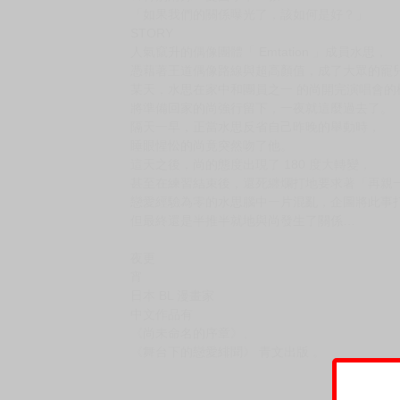
「如果我們的關係曝光了，該如何是好？」
STORY
人氣竄升的偶像團體「 Emtation 」成員水思，
憑藉著王道偶像路線與超高顏值，成了大眾的寵
某天，水思在家中和團員之一 的尚開完演唱會的
將準備回家的尚強行留下，一夜就這麼過去了。
隔天一早，正當水思反省自己昨晚的舉動時，
睡眼惺忪的尚竟突然吻了他。
這天之後，尚的態度出現了 180 度大轉變，
甚至在練習結束後，還死纏爛打地要求著「再親
戀愛經驗為零的水思腦中一片混亂，企圖將此事
但最終還是半推半就地與尚發生了關係…
夜更
宵
日本 BL 漫畫家
中文作品有
《尚未命名的序章》、
《舞台下的戀愛緋聞》 青文出版 。