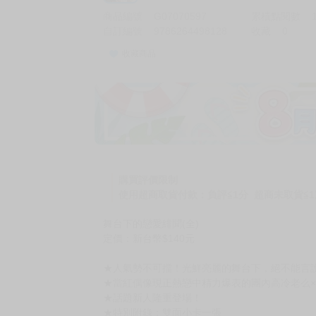
商品編號
G07070597
累積點閱數
自訂編號
9786264498128
收藏
0
收藏商品
購買評價限制
使用超商取貨付款：負評≦1分 超商未取貨≦1
舞台下的戀愛緋聞(全)
定價：新台幣$140元
★人氣勢不可擋！光鮮亮麗的舞台下，絕不能言
★當紅偶像現正熱戀中精力爆表的團內高冷老么
★話題新人隆重登場！
★特別附錄：雙面小卡一張