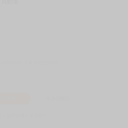
 買動漫
-11取貨60元
全家 取貨付款60元
入購物車
詢問商品
! 保障您每一筆付款 !