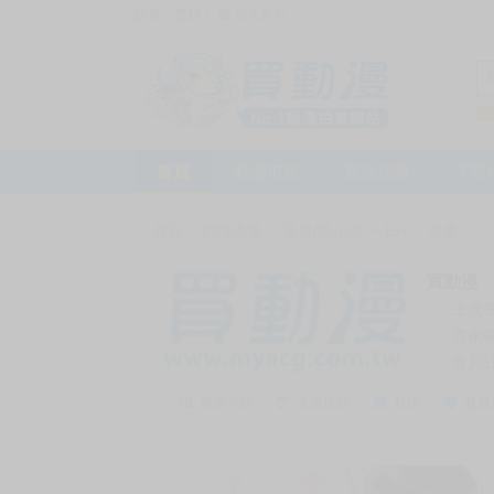
訪客，您好！
或
加入會員
首頁
動漫市集
新品預購
下殺
首頁
>
動漫市集
>
漫畫/輕小說
>
18+
>
漫畫
買動漫
上次
賣家
會員
賣家介紹
去逛店鋪
私訊
收藏