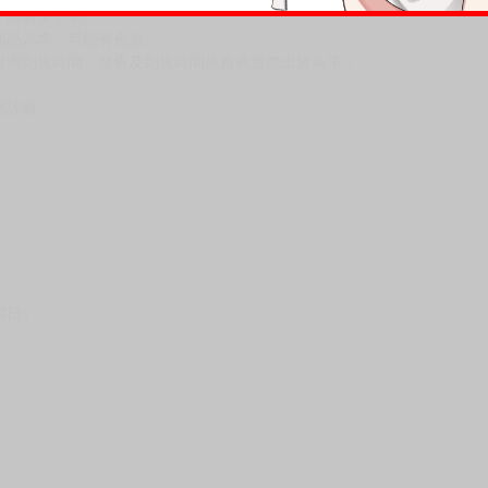
，請慎重下單。
商品為準，可能有色差。
台灣到貨時間，發售及到貨時間依廠商實際出貨為準，
請諒解。
假日）