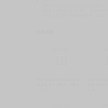
★ 其他說明
．實際上市到貨時間依出版社最終公布為主。
．商品如有【現貨】或【免運】，賣場都會特
．每位客人的訂單大廚都會用心對待，還請耐
猜你喜歡
限制級商品
限
18
現貨 以祕密為前提的我們(02)
現貨 水野忍理
特典版 青文 漫畫 BL 買動漫
往篇-特典版 
售價
176
銷量:6
漫
售價
136
限制級商品
限