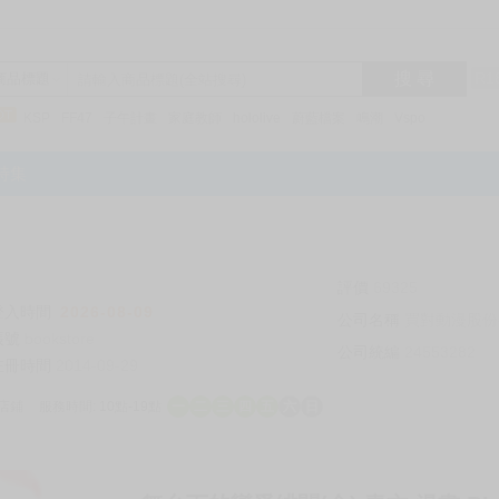
搜 尋
R1
商品標題
KSP
FF47
子午計畫
家庭教師
hololive
蔚藍檔案
鳴潮
Vspo
特集
評價
69325
登入時間
2026-08-09
公司名稱
買對動漫股份
帳號
bookstore
公司統編
24553282
註冊時間
2014-09-29
店鋪
服務時間: 10點-19點
一
二
三
四
五
六
日