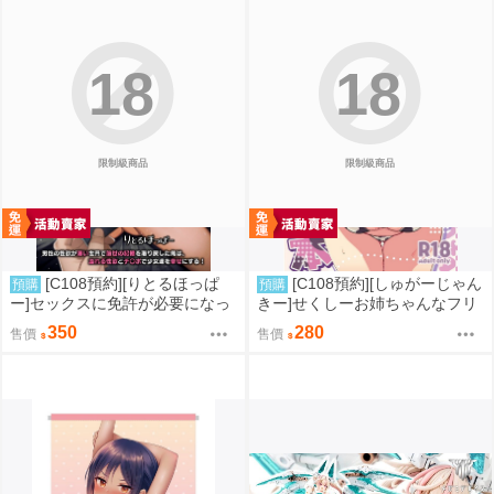
18
18
限制級商品
限制級商品
[C108預約][りとるほっぱ
[C108預約][しゅがーじゃん
預購
預購
ー]セックスに免許が必要になっ
きー]せくしーお姉ちゃんなフリ
た世界2 同人誌id=3790265
して恥ずかしがりやでおろおろ
350
280
售價
售價
なネコマタさんの本 Hololive 同
人誌id=3790328