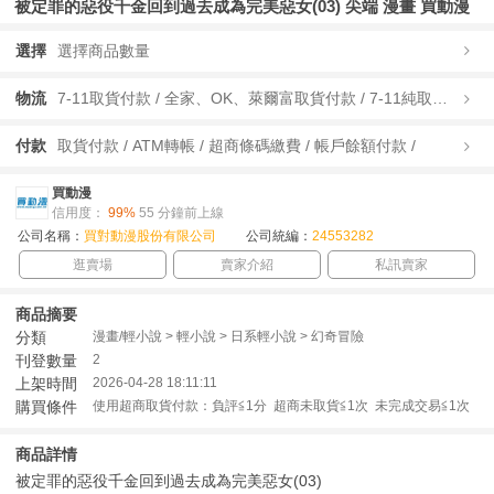
被定罪的惡役千金回到過去成為完美惡女(03) 尖端 漫畫 買動漫
選擇
選擇商品數量
物流
7-11取貨付款 / 全家、OK、萊爾富取貨付款 / 7-11純取貨 / 全家、OK、萊爾富純取貨 / 宅配/快遞 /
付款
取貨付款 / ATM轉帳 / 超商條碼繳費 / 帳戶餘額付款 /
買動漫
信用度：
99%
55 分鐘前上線
公司名稱：
買對動漫股份有限公司
公司統編：
24553282
逛賣場
賣家介紹
私訊賣家
商品摘要
分類
漫畫/輕小說 > 輕小說 > 日系輕小說 > 幻奇冒險
刊登數量
2
上架時間
2026-04-28 18:11:11
購買條件
使用超商取貨付款：負評≦1分 超商未取貨≦1次 未完成交易≦1次
商品詳情
被定罪的惡役千金回到過去成為完美惡女(03)