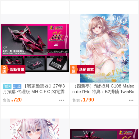
【我家遊樂器】27年3
（四葉亭）預約8月 C108 Maiso
預購
訂金
月預購 代理版 MH C.F.C 閃電霹
n de l’Ete 特典：B2掛軸 TwinBo
靂車 新世紀GPX 隱形美洲豹Z-7
x
720
1790
售價
售價