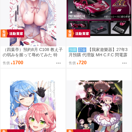
（四葉亭）預約8月 C108 教え子
【我家遊樂器】27年3
預購
訂金
の弱みを握って辱めてみた 特
月預購 代理版 MH C.F.C 閃電霹
典：B2掛軸 TwinBox
靂車 新世紀GPX 原始美洲豹Z-6
1700
720
售價
售價