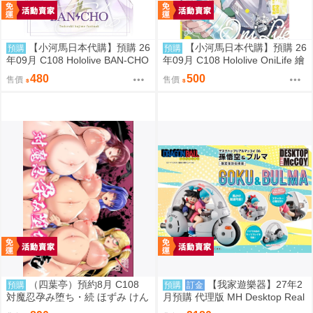
【小河馬日本代購】預購 26
【小河馬日本代購】預購 26
預購
預購
年09月 C108 Hololive BAN-CHO
年09月 C108 Hololive OniLife 繪
繪師:めりる こまひと
師:HAGE
480
500
售價
售價
（四葉亭）預約8月 C108
【我家遊樂器】27年2
預購
預購
訂金
対魔忍孕み堕ち・続 ほずみ けん
月預購 代理版 MH Desktop Real
じ
McCoy 七龍珠 06 孫悟空&布瑪