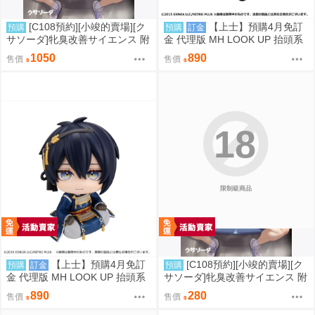
[C108預約][小竣的賣場][ク
【上士】預購4月免訂
預購
預購
訂金
サソーダ]牝臭改善サイエンス 附
金 代理版 MH LOOK UP 抬頭系
蜜瓜特典小卡+A5壓克力立牌 同
列 刀劍亂舞 加州清光 0814
1050
890
售價
售價
人誌id=3725858
18
限制級商品
【上士】預購4月免訂
[C108預約][小竣的賣場][ク
預購
訂金
預購
金 代理版 MH LOOK UP 抬頭系
サソーダ]牝臭改善サイエンス 附
列 刀劍亂舞 三日月宗近 0814
蜜瓜特典小卡 同人誌id=3727249
890
280
售價
售價