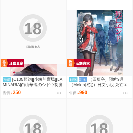
18
限制級商品
[C105預約][小竣的賣場][LA
（四葉亭）預約9月
預購
預購
訂金
MINARIA]白山華凜のシドウ制度
（Melon限定）日文小說 死亡エ
同人誌id=2694268
ンドを回避したギャルゲーのヒ
250
990
售價
售價
ロインたちが (3) へいろー
18
18