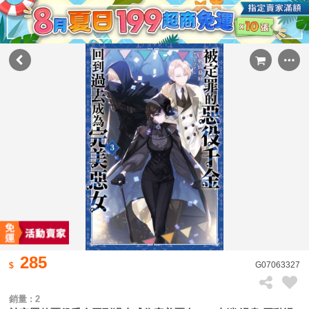
285
G07063327
銷量 : 2