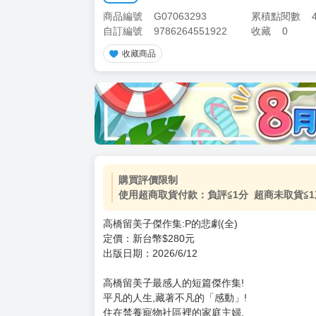
商品編號
G07063293
累積點閱數
自訂編號
9786264551922
收藏
0
收藏商品
購買評價限制
使用超商取貨付款：負評≦1分 超商未取貨≦1
高橋留美子傑作集:P的悲劇(全)
定價：新台幣$280元
出版日期：2026/6/12
高橋留美子最感人的短篇傑作集!
平凡的人生,藏著不凡的「感動」!
住在禁養寵物社區裡的家庭主婦,