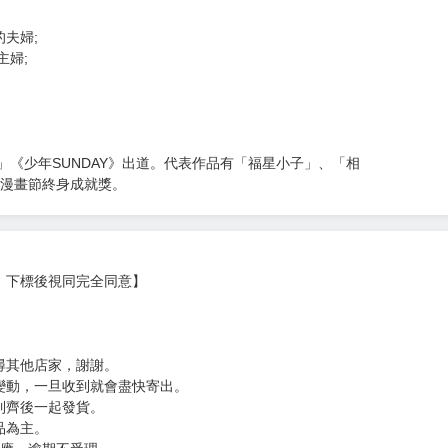
夫婦;
主婦;
」《少年SUNDAY》出道。代表作品有「福星小子」、「相
古蘭漫畫節終身成就獎。
，下標後視同完全同意】
尋其他店家，謝謝。
變動，一旦收到就會盡快寄出。
到齊後一起發貨。
品為主。