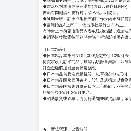
◆商品如有缺件、瑕疵，請務必取貨3日內留言
◆書籍拆封無法更換及退貨(內頁印刷瑕疵例外)
書籍有問題請不要拆封，請私訊大廚協助。
◆逾期未取且訂單取消後三個工作天內未有任何
◆書籍贈品&上市日、依出版社最終公布為主。
有時會上市前更改贈品內容或延後出版，還請注
◆網路購物取貨後開箱時建議全程錄影拍照存證
［日本精品］
◆日本精品單筆滿NT$4,000須先支付 10% 
待買家收到訂單商品，確認品項數量無誤，並確
訂金金額將退回至買動漫錢包。
◆日本精品為受注代購性質，結單後恕無法取消
◆日本精品圖像僅供參考，設計及式樣請以實際
◆日本精品的標題月份是日本上市時間，不等於
約發售後1個月-2個月抵台。
◆如遇缺貨或砍單，將另行通知並取消訂單，敬
━━━━━━━━━━━━━━━━━━
★ 賣場營運、出貨時間