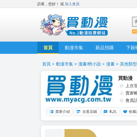
訪客，您好！
或
加入會員
首頁
動漫市集
新品預購
下殺
首頁
>
動漫市集
>
漫畫/輕小說
>
漫畫
>
其他類型
買動漫
上次
賣家
會員
賣家介紹
去逛店鋪
私訊
收藏