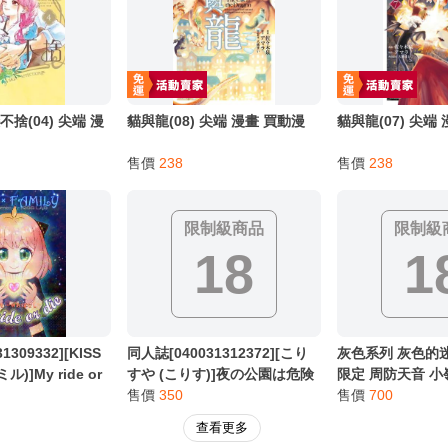
捨(04) 尖端 漫
貓與龍(08) 尖端 漫畫 買動漫
貓與龍(07) 尖端
售價
238
售價
238
限制級商品
限制級
18
1
1309332][KISS
同人誌[040031312372][こり
灰色系列 灰色的迷
ル)]My ride or
すや (こりす)]夜の公園は危険
限定 周防天音 小
家家酒)アーニャ・フ
がいっぱい (原創)
售價
350
售價
700
ロイド・フォージ
查看更多
フォージャー