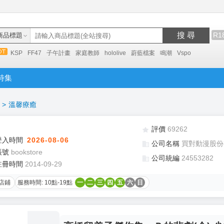
搜 尋
R1
商品標題
KSP
FF47
子午計畫
家庭教師
hololive
蔚藍檔案
鳴潮
Vspo
特集
>
溫馨療癒
評價
69262
登入時間
2026-08-06
公司名稱
買對動漫股份
帳號
bookstore
公司統編
24553282
註冊時間
2014-09-29
店鋪
服務時間: 10點-19點
一
二
三
四
五
六
日