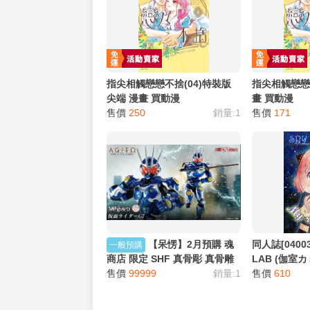
指尖相觸戀戀不捨(04)特裝版
指尖相觸戀戀不
尖端 漫畫 買動漫
畫 買動漫
售價
250
銷量:1
售價
171
【呆愣】2月預購 魂
同人誌[04003
一般預購
商店 限定 SHF 真骨彫 真骨雕
LAB (伽室カミ
假面騎士G7 假面騎士AGITO
售價
99999
銷量:1
die (間諜
售價
610
超能力戰爭 顎門
ォージャー 
ャー ヨル・