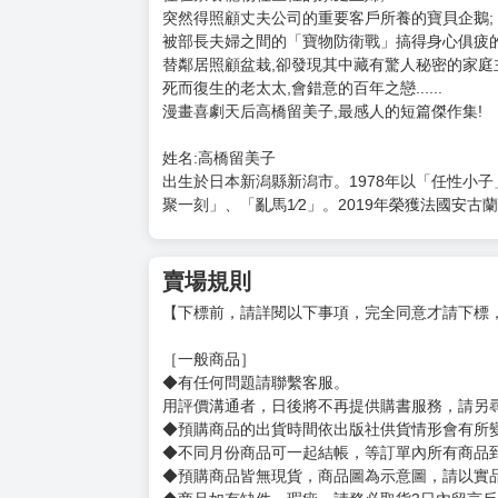
突然得照顧丈夫公司的重要客戶所養的寶貝企鵝;
被部長夫婦之間的「寶物防衛戰」搞得身心俱疲的
替鄰居照顧盆栽,卻發現其中藏有驚人秘密的家庭
死而復生的老太太,會錯意的百年之戀......
漫畫喜劇天后高橋留美子,最感人的短篇傑作集!
姓名:高橋留美子
出生於日本新潟縣新潟市。1978年以「任性小子
聚一刻」、「亂馬1⁄2」。2019年榮獲法國安
賣場規則
【下標前，請詳閱以下事項，完全同意才請下標
［一般商品］
◆有任何問題請聯繫客服。
用評價溝通者，日後將不再提供購書服務，請另
◆預購商品的出貨時間依出版社供貨情形會有所
◆不同月份商品可一起結帳，等訂單內所有商品
◆預購商品皆無現貨，商品圖為示意圖，請以實