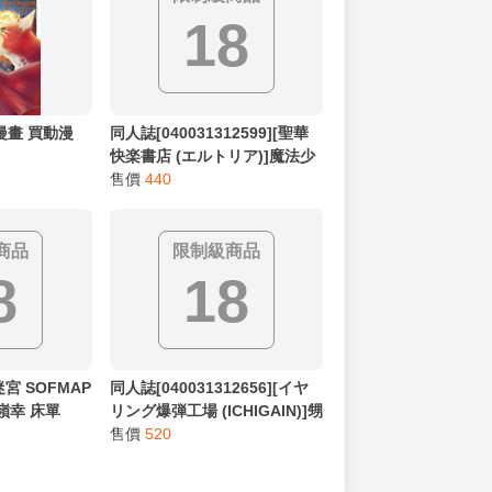
18
 漫畫 買動漫
同人誌[040031312599][聖華
快楽書店 (エルトリア)]魔法少
女セイントリリィ・男根 ～フ
售價
440
タナリを生やされた魔法少女
がチンポ狂いに堕ちるまで～
(原創)
商品
限制級商品
8
18
宮 SOFMAP
同人誌[040031312656][イヤ
嶺幸 床單
リング爆弾工場 (ICHIGAIN)]甥
っ子エロすぎ、ありがとう。
售價
520
(原創)