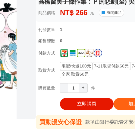
高橋留美子傑作集：Ｐ的悲劇(全) 尖
NT$
266
商品價格
元
詢問商品
刊登數量
1
銷售總數
0
付款方式
宅配/快遞100元
7-11取貨付款60元
7
取貨方式
全家 取貨60元
-
+
購買數量
件
立即購買
加
買動漫安心保證
款項由銀行委託管才安心 