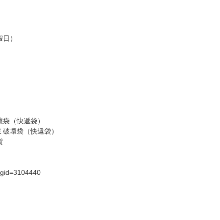
假日）
壞袋（快遞袋）
Ｅ破壞袋（快遞袋）
貨
）
?gid=3104440