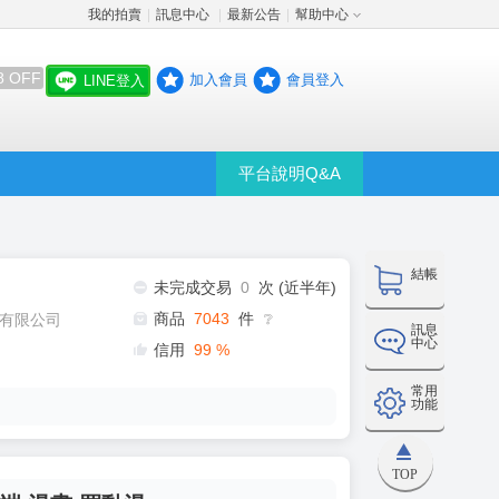
我的拍賣
訊息中心
最新公告
幫助中心
│
│
│
8 OFF
加入會員
會員登入
LINE登入
平台說明Q&A
結帳
未完成交易
0
次 (近半年)
商品
7043
件
有限公司
❔
訊息
中心
信用
99
%
常用
功能
TOP