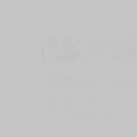
商品編號
G07054060
累積點閱數
自訂編號
9786264590822
收藏
22
收藏商品
購買評價限制
使用超商取貨付款：負評≦1分 超商未取貨≦1
書名：《和男孩子氣的青梅竹馬在交往當天就發
作者：フグタ家
規格：B5 黑白72P
售價：300元（限制級 未滿十八歲禁止購買）
☆★由フグタ家正式授權，在台灣推出無修正繁