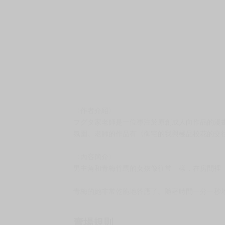
〈作者介紹〉
フグタ家老師是一位專注於原創成人向作品的漫
氛圍。老師的作品有《御宅的我與極品校花的交
〈內容簡介〉
男主角和青梅竹馬的女孩像往常一樣，在房間裡
青梅的她非常乾脆地答應了。隨著時間一分一秒
賣場規則