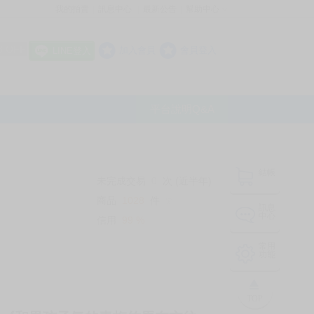
我的拍賣
訊息中心
最新公告
幫助中心
│
│
│
8 OFF
加入會員
會員登入
LINE登入
平台說明Q&A
結帳
未完成交易
0
次 (近半年)
商品
1028
件
❔
訊息
中心
信用
99
%
常用
功能
TOP