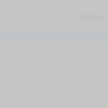
搜 尋
R1
商品標題
KSP
FF47
子午計畫
家庭教師
hololive
蔚藍檔案
鳴潮
Vspo
特集
acg2
評價
76060
登入時間
2026-08-07
帳號
myacg2
註冊時間
2014-12-10
店鋪
服務時間: 10點-19點
一
二
三
四
五
六
日