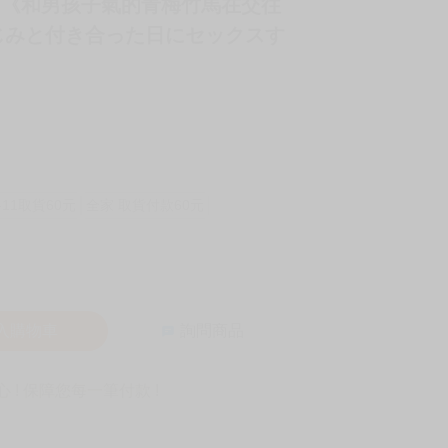
タ家 《和男孩子氣的青梅竹馬在交往
じみと付き合った日にセックスす
-11取貨60元
全家 取貨付款60元
入購物車
詢問商品
! 保障您每一筆付款 !