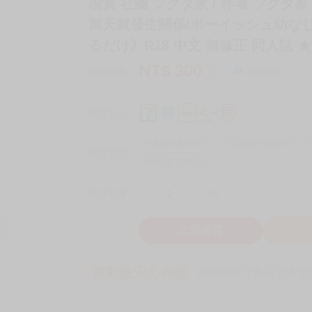
現貨 社團 フグタ家 / 作者 フグ
當天就發生關係/ボーイッシュ幼な
るだけ》R18 中文 無修正 同人誌 ★
NT$
300
商品價格
元
詢問商品
付款方式
宅配/快遞100元
7-11取貨付款60元
7
取貨方式
全家 取貨60元
-
+
購買數量
件
立即購買
加
買動漫安心保證
款項由銀行委託管才安心 