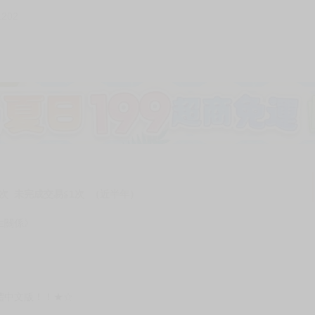
1202
次 未完成交易≦1次 （近半年）
生關係》
體中文版！！★☆