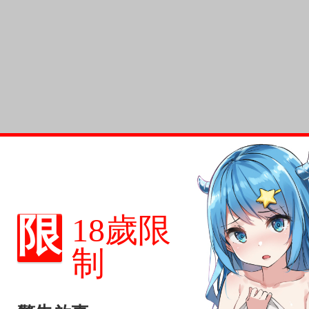
限
18歲限
制