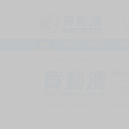
訪客，您好！
或
加入會員
首頁
動漫市集
新品預購
下殺
首頁
>
動漫市集
>
漫畫/輕小說
>
18+
>
同人誌
買動漫My
上次
賣家
會員
賣家介紹
去逛店鋪
私訊
收藏