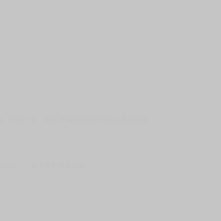
辣、肉感十足，卻又充滿戀愛感與主動追愛的甜蜜
提議道：「要不要乾脆交往算了？」