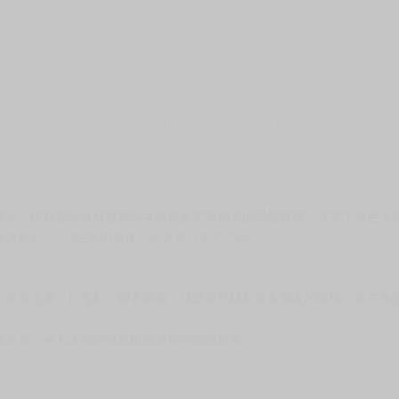
畫家，擅長描繪身材豐滿型女角與反差感滿滿的戀愛展開。其筆下角色火
往之路1》、《巨乳の友達と付き合うまでの話》。
一起看漫畫、打電動。聊著聊著，話題突然轉到男女朋友的事情。男主角
地過去，兩人之間的氣氛也慢慢變得曖昧起來……