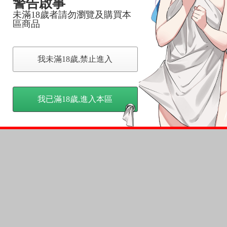
警告啟事
未滿18歲者請勿瀏覽及購買本
區商品
我未滿18歲,禁止進入
我已滿18歲,進入本區