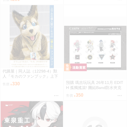
代購屋｜同人誌（12298-4）獸
人『モカのファンブック』上下
左右 ふちなし印刷
預購 瑪吉玩玩具 26年11月 EDIT
330
售價
H 孤獨搖滾! 團結Band防水夾克
角色壓克力立牌 0901
350
售價