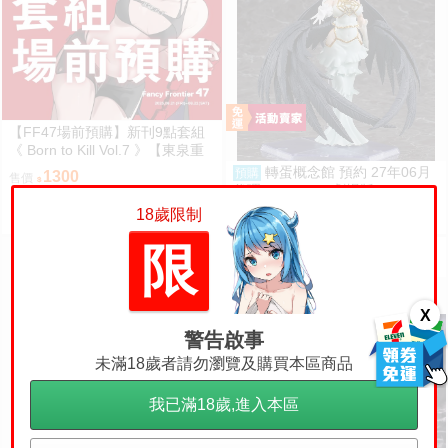
【FF47場前預購】新刊9點套組
《 Born to Kill Vol.7 》【東泉重
工】[ 蔚藍檔案 ブルアカ / 鬼方佳
轉蛋概念館 預約 27年06月
預購
1300
售價
世子 カヨコ ]
代理 figma 693 劇場版 OVERLO
RD 聖王國篇 雅兒貝德 免訂金
18歲限制
2400
售價
限
X
警告啟事
未滿18歲者請勿瀏覽及購買本區商品
我已滿18歲,進入本區