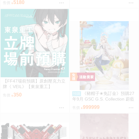
5180
售價
1/7 0927
【FF47場前預購】原創壓克力立
牌《 VEIL》【東泉重工】
《豬帽子✬免訂金》預購27
預購
350
售價
年9月 GSC G.S. Collection 蔚藍
檔案 渚 ～花香微笑～ 1/7 0920
999999
售價