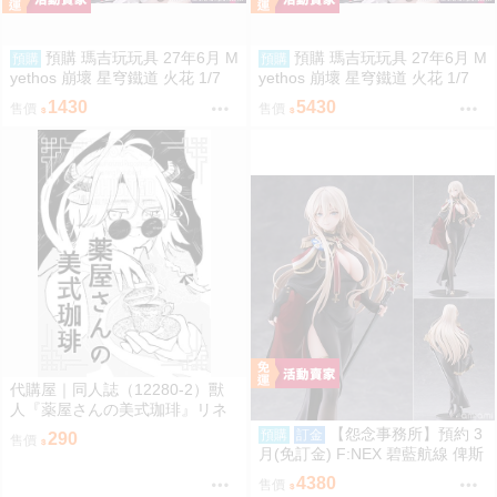
預購 瑪吉玩玩具 27年6月 M
預購 瑪吉玩玩具 27年6月 M
預購
預購
yethos 崩壞 星穹鐵道 火花 1/7
yethos 崩壞 星穹鐵道 火花 1/7
特典版 壓克力打卡棒 1009
特典版 壓克力打卡棒 1009
1430
5430
售價
售價
代購屋｜同人誌（12280-2）獸
人『薬屋さんの美式珈琲』リネ
ン リネンドレッシング
【怨念事務所】預約 3
預購
訂金
290
售價
月(免訂金) F:NEX 碧藍航線 俾斯
麥 正裝Ver 1/7 0920
4380
售價