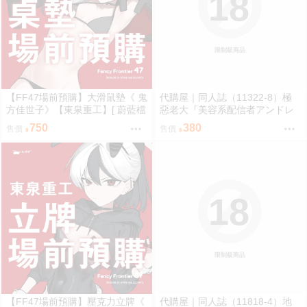
18
限制級商品
【FF47場前預購】大滑鼠墊《 鬼
代購屋｜同人誌（11322-8）極
方佳世子》【東泉重工】[ 蔚藍檔
惡老大『美容系配信者アンドレ
案 ブルアカ / 鬼方佳世子 カヨコ
アルフスと解説のヴァサゴさ
750
380
售價
售價
]
ん』龍童誠斗 隠秘哲学社
18
限制級商品
【FF47場前預購】壓克力立牌《
代購屋｜同人誌（11818-4）地