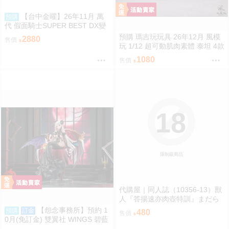
【台中金曜】26年11月 萬
預購
代 假面騎士SUPER BEST DX變
身腰帶Drive驅動器&移速手鐲 再
預購 瑪吉玩玩具 26年12月 風模
2880
售價
版 0814
玩 1/12 超可動肌肉素體 泰坦 4款
膚色 0828
1080
售價
18
限制級商品
代購屋｜同人誌（10356-13）獸
人『答揚速亦肉壺特訓』まだら
模様 まんだら亭
【怨念事務所】預約 1
預購
訂金
480
售價
0月(免訂金) 雙翼社 WINGS 碧藍
航線 阿爾比恩 銀月下的夜之眷屬