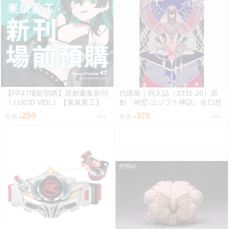
【FF47場前預購】原創畫集新刊
代購屋｜同人誌（3331-20）原
《 LUCID VEIL》【東泉重工】
創『神窓-エジプト神話』佐口想
ORO
250
370
售價
售價