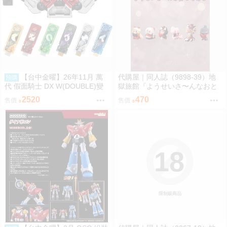
【台中金曜】26年11月 萬
代購屋｜同人誌（9898-39）地
預購
代 假面騎士 DX W(DOUBLE)變
獄旅館『ようせいさ〜んなおと
身腰帶(平成20周年VER.) 再版 0
もだち』ia さくらんぼアイス
2520
470
售價
售價
814
18
限制級商品