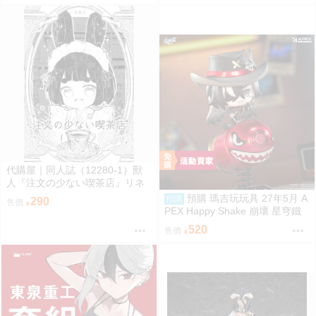
代購屋｜同人誌（12280-1）獸
人『注文の少ない喫茶店』リネ
ン リネンドレッシング
預購 瑪吉玩玩具 27年5月 A
預購
290
售價
PEX Happy Shake 崩壞 星穹鐵
道 Q版搖搖樂 波提歐 1002
520
售價