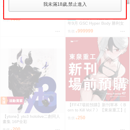
我未滿18歲,禁止進入
代購屋｜同人誌（12298-9）獸
人『～モカがみつめた15年～』
上下左右 ふちなし印刷
《豬帽子✬免訂金》預購27
預購
440
售價
年9月 GSC Hyper Body 勝利女
神：妮姬 紅蓮：暗影 0913
999999
售價
【FF47場前預購】新刊單本《 B
orn to Kill Vol.7 》【東泉重工】[
蔚藍檔案 ブルアカ / 鬼方佳世子
【ytone】yto3 hololive二創同人
250
售價
カヨコ ]
畫集 16P全彩
200
售價