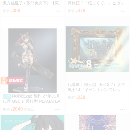
鬼方佳世子 / 戰鬥兔女郎》【東
獄旅館『「眩しくて」』ヒヴン
泉重工】[ 蔚藍檔案 ブルアカ / 鬼
ショウ ないない★ぱらだいす
450
370
售價
售價
方佳世子 カヨコ ]
代購屋｜同人誌（6513-7）太空
戰士14『イベントパンフレッ
ト』【頭割り】運営 なては
轉蛋概念館 預約 27年01月
預購
230
售價
代理 GSC 組裝模型 PLAMATEA
繪師toridamono MX醬 約16公分
2040
售價
銷量:1