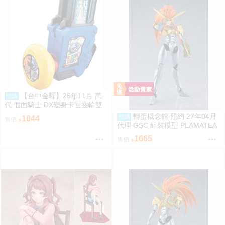
【台中金曜】26年11月 萬
預購
代 假面騎士 DX變身卡匣齒輪雙
重版 0814
轉蛋概念館 預約 27年04月
預購
1044
售價
代理 GSC 組裝模型 PLAMATEA
勇者王 獅子王凱 約16公分 免訂
1665
售價
金