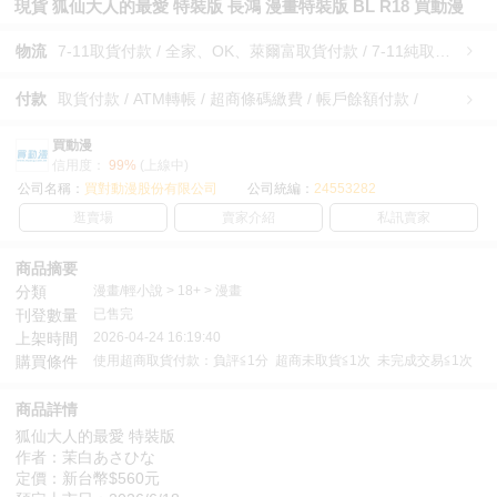
現貨 狐仙大人的最愛 特裝版 長鴻 漫畫特裝版 BL R18 買動漫
物流
7-11取貨付款 / 全家、OK、萊爾富取貨付款 / 7-11純取貨 / 全家、OK、萊爾富純取貨 / 宅配/快遞 /
付款
取貨付款 / ATM轉帳 / 超商條碼繳費 / 帳戶餘額付款 /
買動漫
信用度：
99%
(上線中)
公司名稱：
買對動漫股份有限公司
公司統編：
24553282
逛賣場
賣家介紹
私訊賣家
商品摘要
分類
漫畫/輕小說 > 18+ > 漫畫
刊登數量
已售完
上架時間
2026-04-24 16:19:40
購買條件
使用超商取貨付款：負評≦1分 超商未取貨≦1次 未完成交易≦1次
商品詳情
狐仙大人的最愛 特裝版
作者：茉白あさひな
定價：新台幣$560元