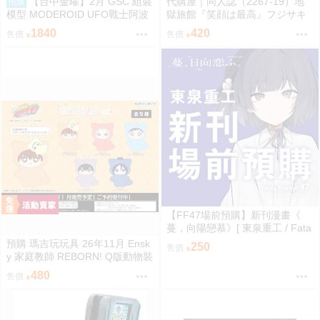
【台中金曜】2月 GSC 組裝
代購屋｜同人誌（2267-19）地
預購
模型 MODEROID UFO戰士阿波
獄旅館『笑顔は最高』フジサキ
羅 大阿波羅 0904
芥屋
1840
420
售價
售價
【FF47場前預購】新刊漫畫《
蔓，向陽戀慕》[ 東泉重工 / Fata
aa / 美鈴x手毬 / 秦谷美鈴 / 月村
預購 瑪吉玩玩具 26年11月 Ensk
250
售價
手毬 / 學園偶像大師 / 全年齡 / 百
y 家庭教師 REBORN! Q版動物裝
合ONLY ]
珠鍊布偶吊飾 娃娃 5款分售 0814
480
售價