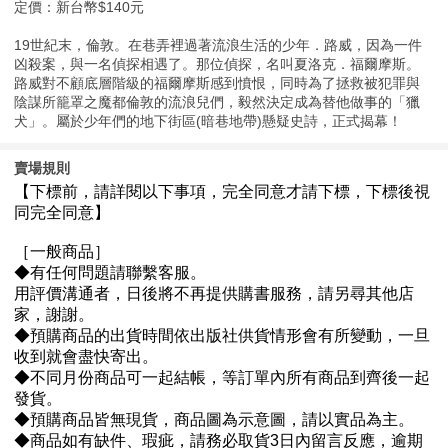
定價：新台幣$140元
19世紀末，倫敦。在巷弄裡過著流浪生活的少年．路威，因為一件
凶殺案，與一名偵探相遇了。那位偵探，名叫夏洛克．福爾摩斯。
路威對不顧底層階級的福爾摩斯感到憤恨，同時為了拯救被犯罪與
陰謀所籠罩之魔都倫敦的流浪兒們，毅然決定成為替他做事的「獵
犬」。屬於少年們的地下街區(暗巷地帶)懸疑史詩，正式揭幕！
賣場規則