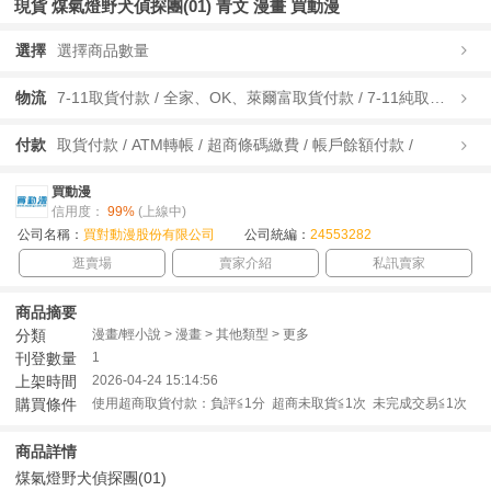
現貨 煤氣燈野犬偵探團(01) 青文 漫畫 買動漫
選擇
選擇商品數量
物流
7-11取貨付款 / 全家、OK、萊爾富取貨付款 / 7-11純取貨 / 全家、OK、萊爾富純取貨 / 宅配/快遞 /
付款
取貨付款 / ATM轉帳 / 超商條碼繳費 / 帳戶餘額付款 /
買動漫
信用度：
99%
(上線中)
公司名稱：
買對動漫股份有限公司
公司統編：
24553282
逛賣場
賣家介紹
私訊賣家
商品摘要
分類
漫畫/輕小說 > 漫畫 > 其他類型 > 更多
刊登數量
1
上架時間
2026-04-24 15:14:56
購買條件
使用超商取貨付款：負評≦1分 超商未取貨≦1次 未完成交易≦1次
商品詳情
煤氣燈野犬偵探團(01)