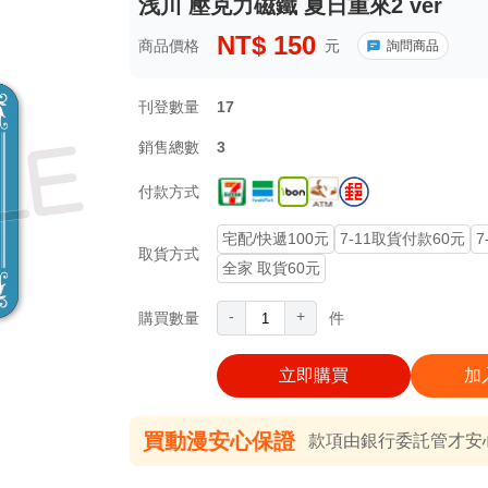
浅川 壓克力磁鐵 夏日重來2 ver
NT$
150
商品價格
元
詢問商品
刊登數量
17
銷售總數
3
付款方式
宅配/快遞100元
7-11取貨付款60元
7
取貨方式
全家 取貨60元
-
+
購買數量
件
立即購買
加
買動漫安心保證
款項由銀行委託管才安心 