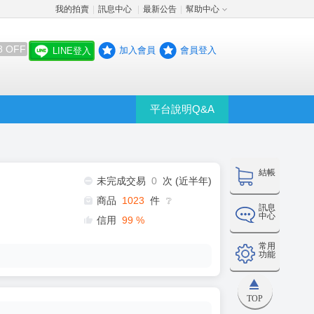
我的拍賣
訊息中心
最新公告
幫助中心
│
│
│
8 OFF
加入會員
會員登入
LINE登入
平台說明Q&A
結帳
未完成交易
0
次 (近半年)
商品
1023
件
❔
訊息
中心
信用
99
%
常用
功能
TOP