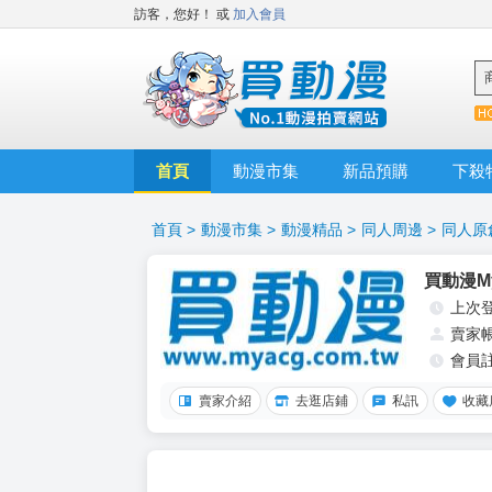
訪客，您好！
或
加入會員
首頁
動漫市集
新品預購
下殺
首頁
>
動漫市集
>
動漫精品
>
同人周邊
>
同人原
買動漫My
上次
賣家
會員
賣家介紹
去逛店鋪
私訊
收藏