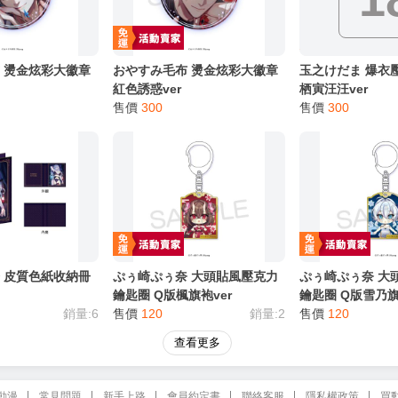
 燙金炫彩大徽章
おやすみ毛布 燙金炫彩大徽章
玉之けだま 爆衣
紅色誘惑ver
栖寅汪汪ver
售價
300
售價
300
 皮質色紙收納冊
ぷぅ崎ぷぅ奈 大頭貼風壓克力
ぷぅ崎ぷぅ奈 大
鑰匙圈 Q版楓旗袍ver
鑰匙圈 Q版雪乃旗
銷量:6
售價
120
銷量:2
售價
120
查看更多
動漫
常見問題
新手上路
會員約定書
聯絡客服
隱私權政策
買