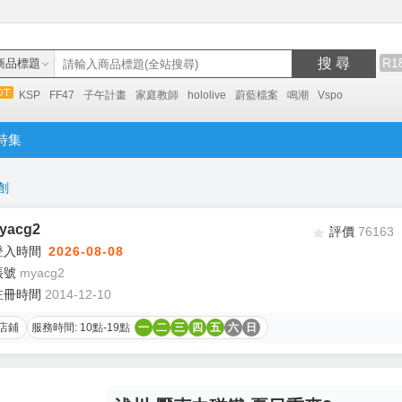
搜 尋
R1
商品標題
KSP
FF47
子午計畫
家庭教師
hololive
蔚藍檔案
鳴潮
Vspo
特集
創
acg2
評價
76163
登入時間
2026-08-08
帳號
myacg2
註冊時間
2014-12-10
店鋪
服務時間: 10點-19點
一
二
三
四
五
六
日