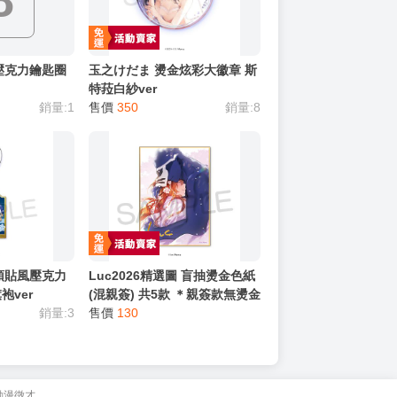
壓克力鑰匙圈
玉之けだま 燙金炫彩大徽章 斯
特菈白紗ver
銷量:1
售價
350
銷量:8
頭貼風壓克力
Luc2026精選圖 盲抽燙金色紙
袍ver
(混親簽) 共5款 ＊親簽款無燙金
銷量:3
售價
130
動漫徵才