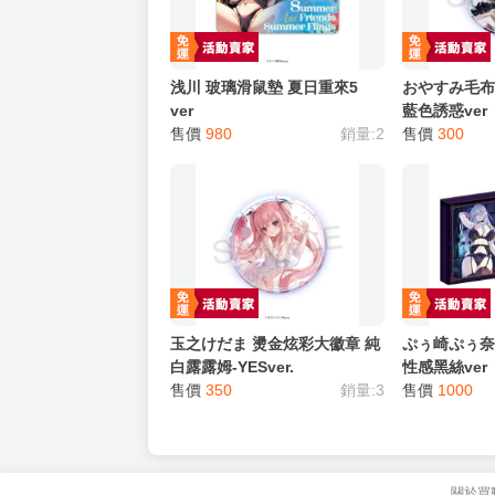
浅川 玻璃滑鼠墊 夏日重來5
おやすみ毛布
ver
藍色誘惑ver
售價
980
銷量:2
售價
300
玉之けだま 燙金炫彩大徽章 純
ぷぅ崎ぷぅ奈
白露露姆-YESver.
性感黑絲ver
售價
350
銷量:3
售價
1000
關於買