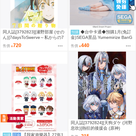
同人誌[3792823][瀬野部屋 (せの
◆台中卡通◆預購1月(免訂
預購
ん)]7daysToSwerve～私からの7
金)SEGA景品 Yumemirize BanG
日間の贈り物～#2 (性轉)
Dream Ave Mujica 豐川祥子
720
440
售價
售價
同人誌[3792824][天狗ダケ (河野
息吹)]熱狂的後援会 (原神)
【我家遊樂器】27年1
預購
訂金