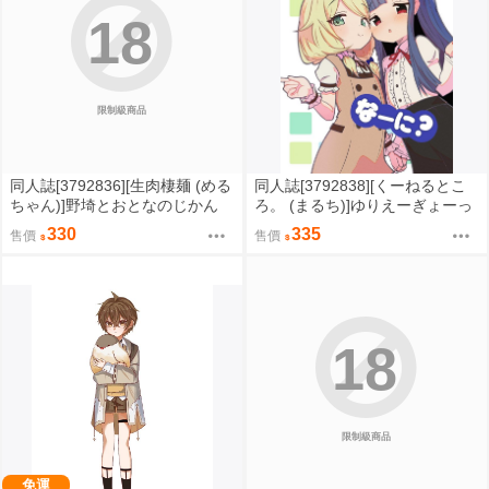
18
限制級商品
同人誌[3792836][生肉棲麺 (める
同人誌[3792838][くーねるとこ
ちゃん)]野埼とおとなのじかん
ろ。 (まるち)]ゆりえーぎょーっ
(艦隊收藏)
てなーに (偶像大師)
330
335
售價
售價
18
限制級商品
免運