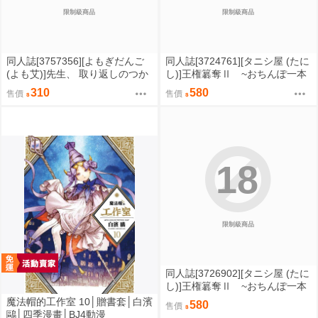
限制級商品
限制級商品
同人誌[3757356][よもぎだんご
同人誌[3724761][タニシ屋 (たに
(よも艾)]先生、 取り返しのつか
し)]王権簒奪Ⅱ ~おちんぽ一本
ないこと シちゃお (蔚藍檔案)
で王国崩壊 王宮はちんぽの遊
310
580
售價
售價
園地~ (原創)
18
限制級商品
同人誌[3726902][タニシ屋 (たに
し)]王権簒奪Ⅱ ~おちんぽ一本
で王国崩壊 王宮はちんぽの遊
魔法帽的工作室 10│贈書套│白濱
580
售價
園地~【特典】 (原創)
鷗│四季漫畫│BJ4動漫