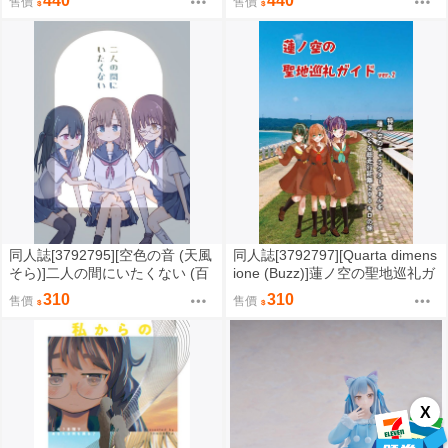
440
440
售價
售價
同人誌[3792795][空色の音 (天風
同人誌[3792797][Quarta dimens
そら)]二人の間にいたくない (百
ione (Buzz)]蓮ノ空の聖地巡礼ガ
合)
イドvre.2 (蓮之空女學院學園偶
310
310
售價
售價
像俱樂部)
X