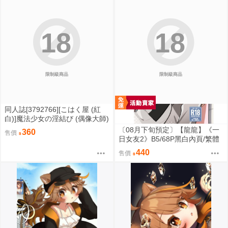
羽
18
18
限制級商品
限制級商品
同人誌[3792766][こはく屋 (紅
白)]魔法少女の淫結び (偶像大師)
〔08月下旬預定〕【龍龍】《一
360
售價
日女友2》B5/68P黑白內頁/繁體
中文⬢黑市兔 (parody: BanG Dre
440
售價
am! It's MyGO!!!!! Ave Mujica 迷
途之子 頌樂人偶 バンドリ！) FF
47