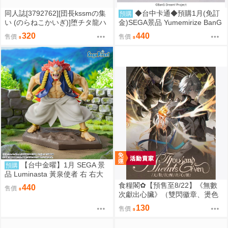
同人誌[3792762][団長kssmの集
◆台中卡通◆預購1月(免訂
預購
い (のらねこかいぎ)]堕チタ龍ハ
金)SEGA景品 Yumemirize BanG
異形ヲ孕ミテ (蔚藍檔案)
Dream Ave Mujica 若葉睦
320
440
售價
售價
【台中金曜】1月 SEGA 景
預購
品 Luminasta 黃泉使者 右 右大
人 0901
食糧閣✿【預售至8/22】《無數
440
售價
次獻出心臟》（雙閃徽章、燙色
大拍立得&逆向對裱塔羅牌、壓克
130
售價
力雙閃色紙、彩窗普麻、彩窗立
牌）星穹鐵道／白厄／同人／桐