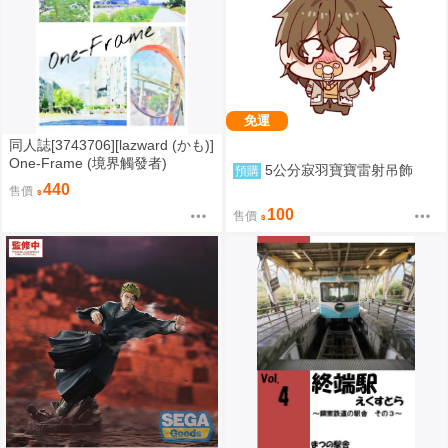
免運
同人誌[3743706][lazward (かも)]
One-Frame (境界觸發者)
5公分寂羽寶寶雷射吊飾
預購
440
售價
100
售價