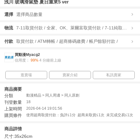
浅川 玻璃滑鼠墊 夏日重來5 ver
選擇
選擇商品數量
物流
7-11取貨付款 / 全家、OK、萊爾富取貨付款 / 7-11純取貨 / 全家、OK、萊爾富純取貨 / 宅配/快遞 /
付款
取貨付款 / ATM轉帳 / 超商條碼繳費 / 帳戶餘額付款 /
買動漫Myacg2
信用度：
99%
4 分鐘前上線
逛賣場
賣家介紹
私訊賣家
商品摘要
分類
動漫精品 > 同人周邊 > 同人原創
刊登數量
18
上架時間
2026-04-14 19:01:56
購買條件
使用超商取貨付款：負評≦1分 超商未取貨≦1次 未完成交易≦1次
商品詳情
尺寸:35x26cm