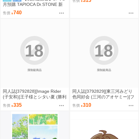
315
售價
月預購 TAPIOCA Dr.STONE 新
石紀 冬裝斗篷布偶 娃娃 6款可選
740
售價
18
18
限制級商品
限制級商品
同人誌[3792828][Image Rider
同人誌[3792829][東三河みどり
(子安和)]王子様とシタい夏 (勝利
色同好会 (三河のアオヤミー)]フ
女神妮姬)
ィッシュいんぐオンザベッド (偶
335
310
售價
售價
像大師)