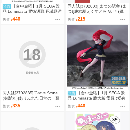
【台中金曜】1月 SEGA 景
同人誌[3792833][まつの駅舎 (ま
預購
品 Luminasta 咒術迴戰 死滅迴游
つ)]終端駅えくすとら Vol.4 (鐵
禪院直哉 0901
道)
440
215
售價
售價
18
限制級商品
同人誌[3792835][Grave Stone
【台中金曜】1月 SEGA 景
預購
(御影丸)]ありふれた日常の一幕
品 Luminasta 膽大黨 愛羅 (變身
(初音VOICEROID)
版) 0901
335
440
售價
售價