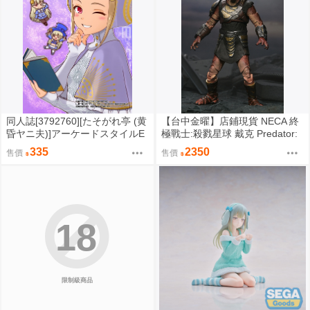
同人誌[3792760][たそがれ亭 (黄
【台中金曜】店鋪現貨 NECA 終
昏ヤニ夫)]アーケードスタイルE
極戰士:殺戮星球 戴克 Predator:
X Vol.3 (電玩)
Badlands Dek 7吋可動人偶
335
2350
售價
售價
18
限制級商品