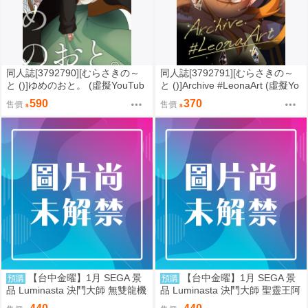
同人誌[3792790][むらさきの～
同人誌[3792791][むらさきの～
と ()]ゆめのおと。 (虛擬YouTub
と ()]Archive #LeonaArt (虛擬Yo
er)
uTuber)
590
370
售價
售價
【台中金曜】1月 SEGA 景
【台中金曜】1月 SEGA 景
預購
預購
品 Luminasta 決鬥大師 無雙龍機
品 Luminasta 決鬥大師 聖靈王阿
Bolbalzark 0901
爾卡迪亞斯 0901