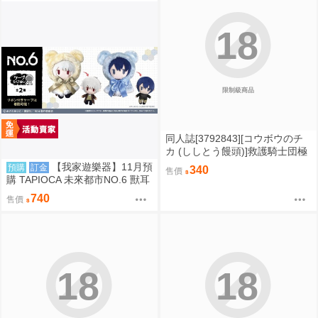
18
限制級商品
同人誌[3792843][コウボウのチ
カ (ししとう饅頭)]救護騎士団極
秘看護記録3 (蔚藍檔案)
【我家遊樂器】11月預
預購
訂金
340
售價
購 TAPIOCA 未來都市NO.6 獸耳
斗篷布偶 娃娃 2款可選
740
售價
18
18