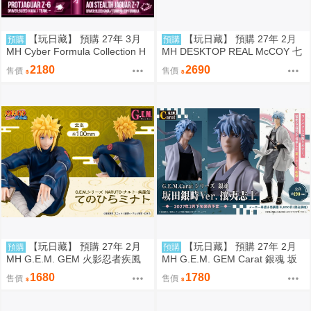
【玩日藏】 預購 27年 3月
【玩日藏】 預購 27年 2月
預購
預購
MH Cyber Formula Collection H
MH DESKTOP REAL McCOY 七
eritage Edition CFC HE 閃電霹
龍珠 06 孫悟空 & 布瑪 機車 限定
2180
2690
售價
售價
靂車 繼承之豹魂 美洲豹 Z-6 & A
復刻式樣版 代理版
oi 美洲豹 Z-7 特典 代理版
【玩日藏】 預購 27年 2月
【玩日藏】 預購 27年 2月
預購
預購
MH G.E.M. GEM 火影忍者疾風
MH G.E.M. GEM Carat 銀魂 坂
傳 Palm size 掌心 掌中 波風湊
田銀時 攘夷志士 代理版
1680
1780
售價
售價
波風水門 代理版