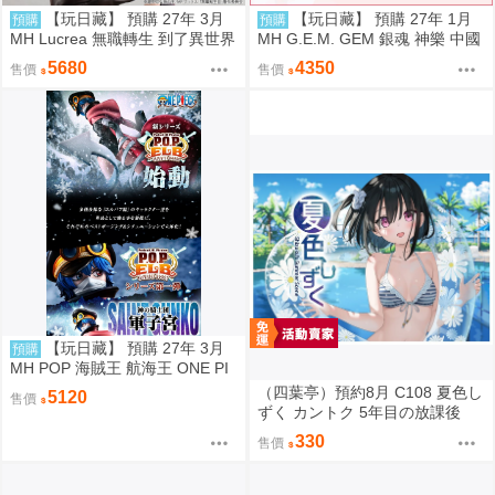
【玩日藏】 預購 27年 3月
【玩日藏】 預購 27年 1月
預購
預購
MH Lucrea 無職轉生 到了異世界
MH G.E.M. GEM 銀魂 神樂 中國
就拿出真本事 艾莉絲 代理版
風 旗袍 限定復刻版 代理版
5680
4350
售價
售價
【玩日藏】 預購 27年 3月
預購
MH POP 海賊王 航海王 ONE PI
ECE Elevated Boost Knights of
（四葉亭）預約8月 C108 夏色し
5120
售價
God 神之騎士團 軍子宮 代理版
ずく カントク 5年目の放課後
330
售價