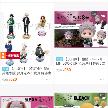
理版
典 代理版
【玩日藏】 預購 27年 2月
預購
MH LOOK UP 抬頭系列 怪獸8號
鳴海弦 戰鬥版 認真 Motivated 抬
【小凜社】《免訂金》我的
預購
980
售價
頭公仔 代理版
英雄學院 お月見Ver. 賞月 綠谷出
久 爆豪勝己 麗日御茶子 轟焦凍
520
售價
壓克力立牌 資料夾 貼紙