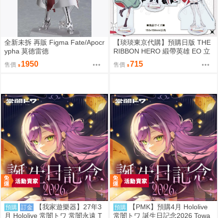
全新未拆 再販 Figma Fate/Apocr
【琰琰東京代購】預購日版 THE
ypha 莫德雷德
RIBBON HERO 緞帶英雄 EO 立
牌 藍寶石 帕茵 天鵝絨 吉露可
1950
715
售價
售價
【我家遊樂器】27年3
【PMK】預購4月 Hololive
預購
訂金
預購
月 Hololive 常闇トワ 常闇永遠 T
常闇トワ 誕生日記念2026 Towa