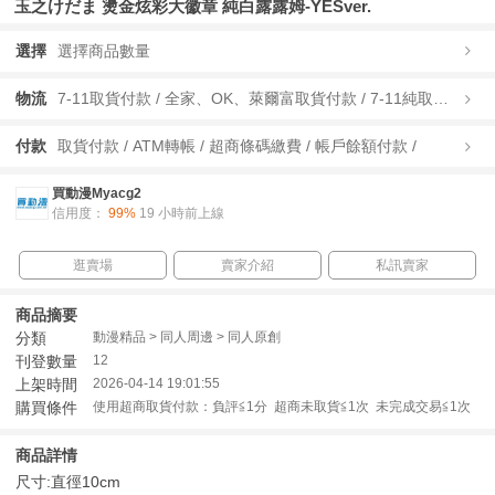
玉之けだま 燙金炫彩大徽章 純白露露姆-YESver.
選擇
選擇商品數量
物流
7-11取貨付款 / 全家、OK、萊爾富取貨付款 / 7-11純取貨 / 全家、OK、萊爾富純取貨 / 宅配/快遞 /
付款
取貨付款 / ATM轉帳 / 超商條碼繳費 / 帳戶餘額付款 /
買動漫Myacg2
信用度：
99%
19 小時前上線
逛賣場
賣家介紹
私訊賣家
商品摘要
分類
動漫精品 > 同人周邊 > 同人原創
刊登數量
12
上架時間
2026-04-14 19:01:55
購買條件
使用超商取貨付款：負評≦1分 超商未取貨≦1次 未完成交易≦1次
商品詳情
尺寸:直徑10cm