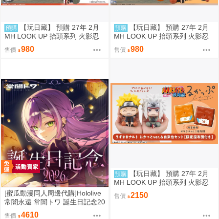
【玩日藏】 預購 27年 2月
【玩日藏】 預購 27年 2月
預購
預購
MH LOOK UP 抬頭系列 火影忍
MH LOOK UP 抬頭系列 火影忍
者疾風傳 自來也 抬頭公仔 代理
者疾風傳 漩渦鳴人 燦笑 Smile 抬
980
980
售價
售價
版
頭公仔 代理版
【玩日藏】 預購 27年 2月
預購
MH LOOK UP 抬頭系列 火影忍
者疾風傳 漩渦鳴人 燦笑 Smile &
[蜜瓜動漫同人周邊代購]Hololive
2150
售價
自來也 抬頭公仔 特典 代理版
常闇永遠 常闇トワ 誕生日記念20
26套組/周邊(9/12預約截止)(3月
4610
售價