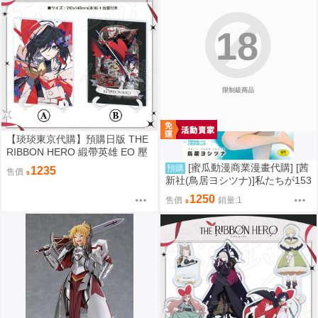
18
限制級商品
【琰琰東京代購】預購日版 THE
RIBBON HERO 緞帶英雄 EO 壓
克力架 藍寶石 帕茵 天鵝絨 吉露
[蜜瓜動漫商業漫畫代購] [茜
預購
1235
售價
可
新社(鳥居ヨシツナ)]私たちが153
cmだった時のこと『描き下ろし
1250
售價
銷量:1
アクリルフィギュア付きメロン
ブックス復刻限定版A』(壓克力
立牌特典版)