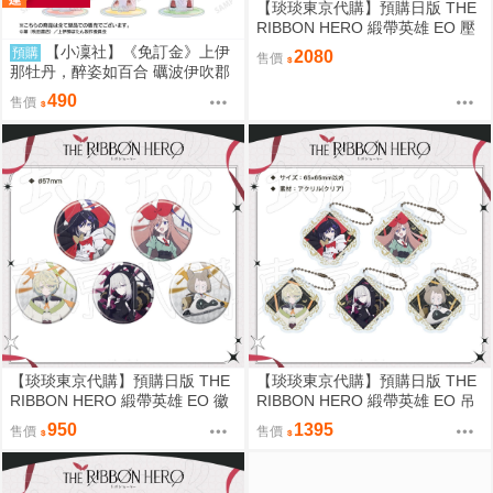
【琰琰東京代購】預購日版 THE
RIBBON HERO 緞帶英雄 EO 壓
克力卡組 藍寶石 帕茵 天鵝絨 吉
【小凜社】《免訂金》上伊
預購
2080
售價
露可
那牡丹，醉姿如百合 礪波伊吹郡
上奏北杜八重花遊佐茜張景嵐 極
490
售價
光壓克力立牌
【琰琰東京代購】預購日版 THE
【琰琰東京代購】預購日版 THE
RIBBON HERO 緞帶英雄 EO 徽
RIBBON HERO 緞帶英雄 EO 吊
章組 藍寶石 帕茵 天鵝絨 吉露可
飾組 藍寶石 帕茵 天鵝絨 吉露可
950
1395
售價
售價