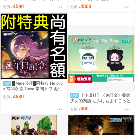
owa 誕生日記念2026
4590
4500
售價
售價
█Mine公仔█附特典 Hololiv
預購
e 常闇永遠 Towa 常闇トワ 誕生
日記念 2026 生日紀念套組 立牌
【小凜社】《免訂金》藥師
預購
4630
售價
帽子
少女的獨語 ちみけもますこっと
貓貓 壬氏 毛絨布偶玩偶娃娃吊飾
660
售價