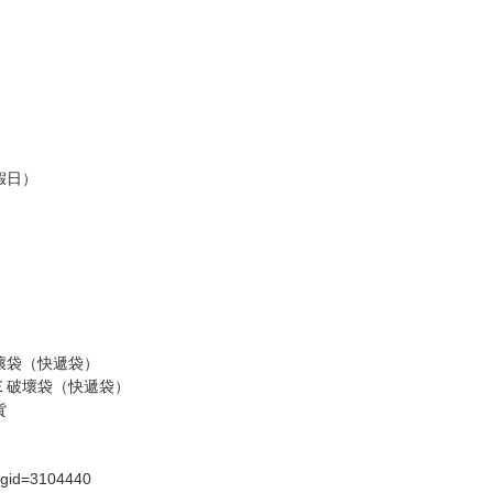
訂金，訂金將以專屬訂金賣場方式收取，
認收貨後，訂金賣場將由大廚取消，
，請慎重下單。
商品為準，可能有色差。
台灣到貨時間，發售及到貨時間依廠商實際出貨為準，
請諒解。
假日）