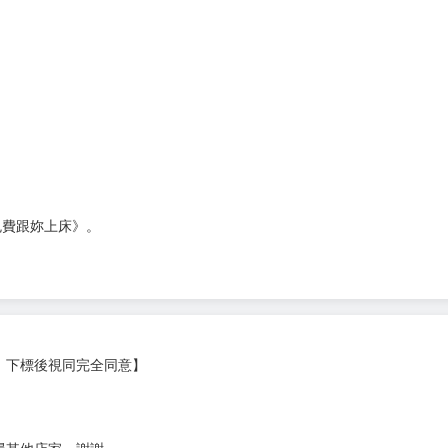
次 未完成交易≦1次 （近半年）
免費跟妳上床》。