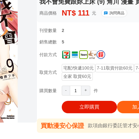
我不會免費跟妳上床 (9) 角川 漫畫 
NT$
111
商品價格
元
詢問商品
刊登數量
2
銷售總數
5
付款方式
宅配/快遞100元
7-11取貨付款60元
7
取貨方式
全家 取貨60元
-
+
購買數量
件
立即購買
加
買動漫安心保證
款項由銀行委託管才安心 