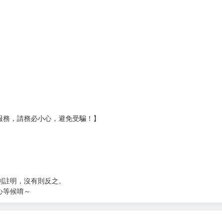
壞袋（快遞袋）
Ｅ破壞袋（快遞袋）
貨
）
?gid=3104440
服務，請務必小心，避免受騙！】