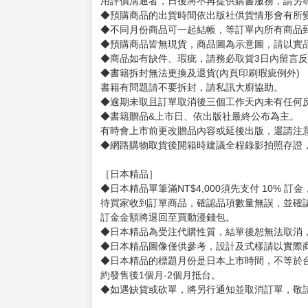
Ｘ：@hinoharaf
賣場規則
【下標前，請詳閱以下事項，完全同意才請下標
［一般商品］
◆有任何問題請聯繫客服。
用評價溝通者，日後將不再提供購書服務，請另
◆預購商品的出貨時間依出版社供貨情形會有所
◆不同月份商品可一起結帳，等訂單內所有商品
◆預購商品皆無現貨，商品圖為示意圖，請以實
◆商品如有缺件、瑕疵，請務必取貨3日內留言
◆書籍拆封無法更換及退貨(內頁印刷瑕疵例外)
書籍有問題請不要拆封，請私訊大廚協助。
◆逾期未取且訂單取消後三個工作天內未有任何
◆書籍贈品&上市日、依出版社最終公布為主。
有時會上市前更改贈品內容或延後出版，還請注
◆網路購物取貨後開箱時建議全程錄影拍照存證