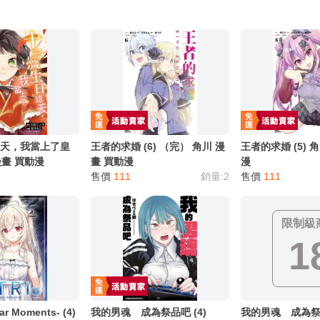
別註明，沒有則反之。
心等候唷～
這天，我當上了皇
王者的求婚 (6) （完） 角川 漫
王者的求婚 (5) 
 漫畫 買動漫
畫 買動漫
漫