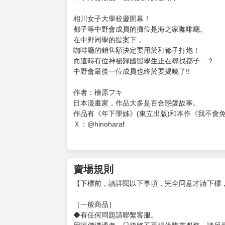
購買評價限制
使用超商取貨付款：負評≦1分 超商未取貨≦1
我不會免費跟妳上床 (9)
定價：新台幣$ 140 元
預計出版日：2026年6月18日
★金錢×性愛×百合故事
★超刺激的校慶開幕♥
★中野會最後一個成員終於登場了!?
相川女子大學校慶開幕！
都子等中野會成員的攤位是海之家咖啡廳。
在中野同學的提案下，
咖啡廳的銷售額決定要用於和都子打炮！
而這時有位神祕歸國留學生正在尋找都子…？
中野會最後一位成員也終於要揭曉了!!
作者：檜原フキ
日本漫畫家，作品大多是百合戀愛故事。
作品有《年下學姊》(東立出版)和本作《我不會