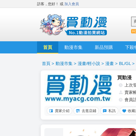
訪客，您好！
或
加入會員
首頁
動漫市集
新品預購
下殺
首頁
>
動漫市集
>
漫畫/輕小說
>
漫畫
>
BL/GL
>
買動漫
上次
賣家
會員
賣家介紹
去逛店鋪
私訊
收藏