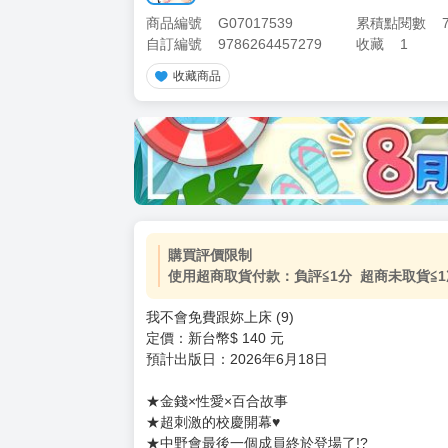
商品編號
G07017539
累積點閱數
自訂編號
9786264457279
收藏
1
收藏商品
加價購
( 共
1
件商品 )
(加購品) 買動漫★《$15元-
-
+