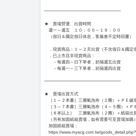
［日本精品］
◆日本精品單筆滿NT$4,000須先支付 10% 
待買家收到訂單商品，確認品項數量無誤，並確
訂金金額將退回至買動漫錢包。
◆日本精品為受注代購性質，結單後恕無法取消
◆日本精品圖像僅供參考，設計及式樣請以實際
◆日本精品的標題月份是日本上市時間，不等於
約發售後1個月-2個月抵台。
◆如遇缺貨或砍單，將另行通知並取消訂單，敬
━━━━━━━━━━━━━━━━━━
★ 賣場營運、出貨時間
週一～週五 １０：００～１９：００
（假日＆國定假日休息，客服會不定時回覆）
．現貨商品：１～２天出貨（不含假日＆國定
．已上市且非現貨商品：
－每週四～日下單者，於隔週五出貨
－每週一～三下單者，於隔週四出貨