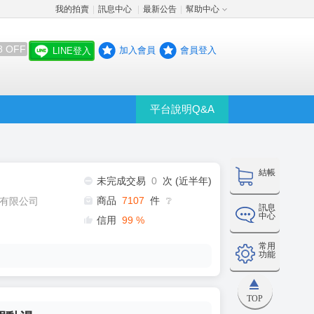
我的拍賣
訊息中心
最新公告
幫助中心
│
│
│
8 OFF
加入會員
會員登入
LINE登入
平台說明Q&A
結帳
未完成交易
0
次 (近半年)
商品
7107
件
有限公司
❔
訊息
中心
信用
99
%
常用
功能
TOP