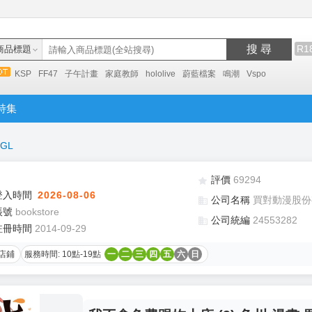
搜 尋
R1
商品標題
KSP
FF47
子午計畫
家庭教師
hololive
蔚藍檔案
鳴潮
Vspo
特集
GL
評價
69294
登入時間
2026-08-06
公司名稱
買對動漫股份
帳號
bookstore
公司統編
24553282
註冊時間
2014-09-29
店鋪
服務時間: 10點-19點
一
二
三
四
五
六
日