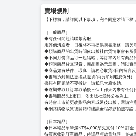
著作有《完全迴避補師的異世界軌跡》（東立出
以及本作《轉職補師的反派千金》。
X:@punichan_061
角色原案：緋原ヨウ
日本自由插畫家。
負責輕小說《緑王の盾と真冬の国》、《不死者
以及《轉職補師的反派千金》的輕小說插畫。
X:@hi_yoh0830
賣場規則
【下標前，請詳閱以下事項，完全同意才請下標
［一般商品］
◆有任何問題請聯繫客服。
用評價溝通者，日後將不再提供購書服務，請另
◆預購商品的出貨時間依出版社供貨情形會有所
◆不同月份商品可一起結帳，等訂單內所有商品
◆預購商品皆無現貨，商品圖為示意圖，請以實
◆商品如有缺件、瑕疵，請務必取貨3日內留言