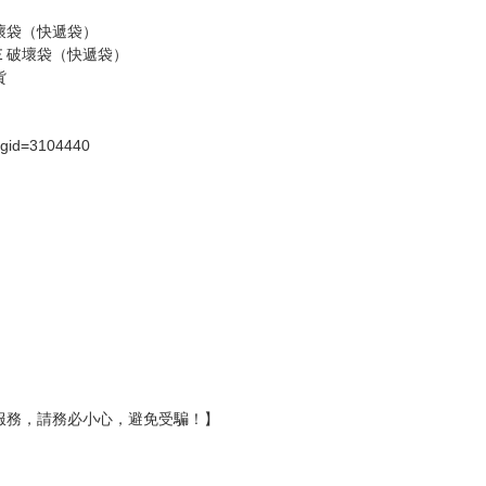
假日）
壞袋（快遞袋）
Ｅ破壞袋（快遞袋）
貨
）
?gid=3104440