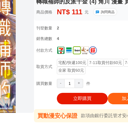
轉職補師的反派千金 (4) 角川 漫畫 
NT$
111
商品價格
元
詢問商品
刊登數量
2
銷售總數
4
付款方式
宅配/快遞100元
7-11取貨付款60元
7
取貨方式
全家 取貨60元
-
+
購買數量
件
立即購買
加
買動漫安心保證
款項由銀行委託管才安心 