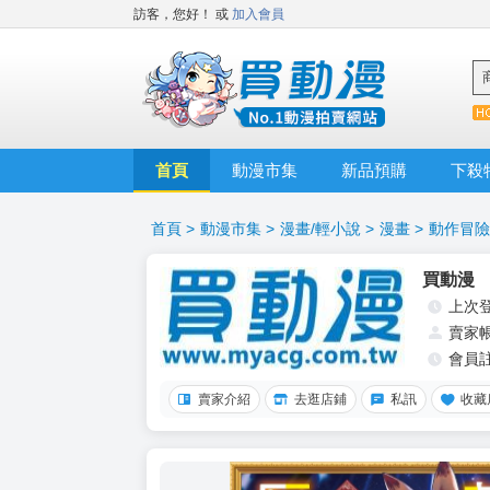
訪客，您好！
或
加入會員
首頁
動漫市集
新品預購
下殺
首頁
>
動漫市集
>
漫畫/輕小說
>
漫畫
>
動作冒險
買動漫
上次
賣家
會員
賣家介紹
去逛店鋪
私訊
收藏