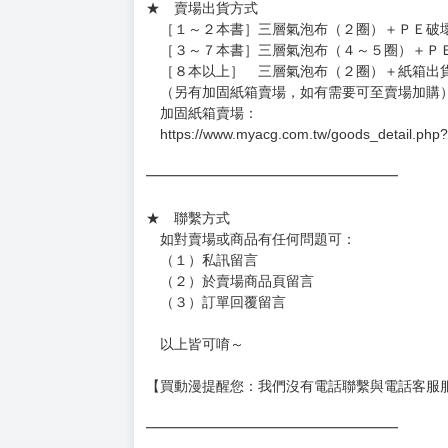
週一～週五 １０：００～１９：００
（假日＆國定假日休息，客服會不定時回覆）
．現貨商品：１～２天出貨（不含假日＆國定
．已上市且非現貨商品：
－每週四～日下單者，於隔週五出貨
－每週一～三下單者，於隔週四出貨
━━━━━━━━━━━━━━━━━━
★ 賣場出貨方式
［１～２本書］三層氣泡布（２圈）＋ＰＥ破
［３～７本書］三層氣泡布（４～５圈）＋Ｐ
［８本以上］ 三層氣泡布（２圈）＋紙箱出
（另有加固紙箱賣場，如有需要可至賣場加購
加固紙箱賣場：
https://www.myacg.com.tw/goods_detail.php
━━━━━━━━━━━━━━━━━━
★ 聯繫方式
如對賣場或商品有任何問題可：