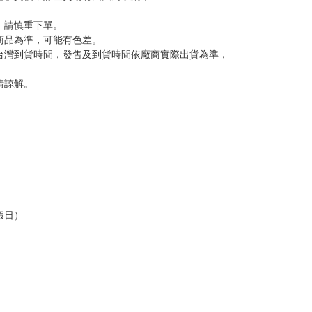
反應，將直接加入黑名單，還請下單後準時取貨。
意。
，以保障買賣家雙方權益。
訂金，訂金將以專屬訂金賣場方式收取，
認收貨後，訂金賣場將由大廚取消，
，請慎重下單。
商品為準，可能有色差。
台灣到貨時間，發售及到貨時間依廠商實際出貨為準，
請諒解。