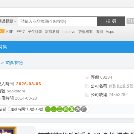
搜 尋
R1
商品標題
KSP
FF47
子午計畫
家庭教師
hololive
蔚藍檔案
鳴潮
Vspo
特集
>
冒險/探險
評價
69294
登入時間
2026-08-06
公司名稱
買對動漫股份
帳號
bookstore
公司統編
24553282
註冊時間
2014-09-29
店鋪
服務時間: 10點-19點
一
二
三
四
五
六
日