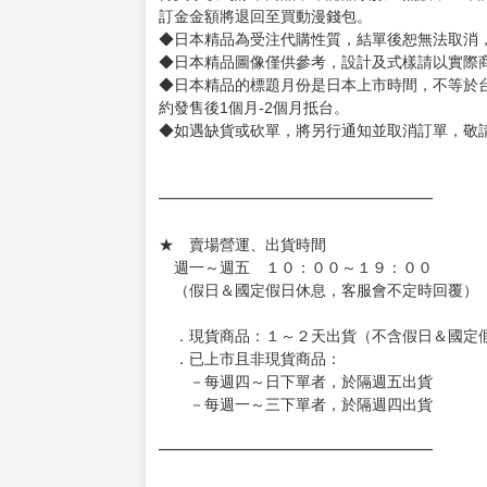
◆書籍拆封無法更換及退貨(內頁印刷瑕疵例外)
書籍有問題請不要拆封，請私訊大廚協助。
◆逾期未取且訂單取消後三個工作天內未有任何
◆書籍贈品&上市日、依出版社最終公布為主。
有時會上市前更改贈品內容或延後出版，還請注
◆網路購物取貨後開箱時建議全程錄影拍照存證
［日本精品］
◆日本精品單筆滿NT$4,000須先支付 10% 
待買家收到訂單商品，確認品項數量無誤，並確
訂金金額將退回至買動漫錢包。
◆日本精品為受注代購性質，結單後恕無法取消
◆日本精品圖像僅供參考，設計及式樣請以實際
◆日本精品的標題月份是日本上市時間，不等於
約發售後1個月-2個月抵台。
◆如遇缺貨或砍單，將另行通知並取消訂單，敬
━━━━━━━━━━━━━━━━━━
★ 賣場營運、出貨時間