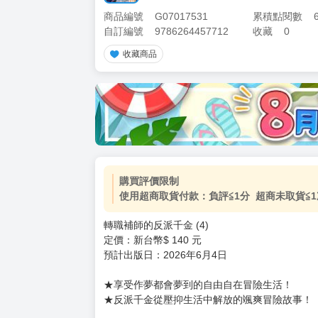
商品編號
G07017531
累積點閱數
自訂編號
9786264457712
收藏
0
收藏商品
加價購
( 共
1
件商品 )
(加購品) 買動漫★《$15元-
-
+