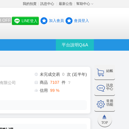
我的拍賣
訊息中心
最新公告
幫助中心
│
│
│
8 OFF
加入會員
會員登入
LINE登入
平台說明Q&A
結帳
未完成交易
0
次 (近半年)
商品
7107
件
有限公司
❔
訊息
中心
信用
99
%
常用
功能
TOP