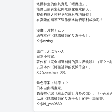
購買評價限制
使用超商取貨付款：負評≦1分 超商未取貨≦1
轉職補師的反派千金 (4)
定價：新台幣$ 140 元
預計出版日：2026年6月4日
★享受作夢都會夢到的自由自在冒險生活！
★反派千金從壓抑生活中解放的颯爽冒險故事！
塔爾特生的病其實是「嗜魔症」。
能做出使異常狀態無效化藥水的人，
整個貓妖之村裡竟然就只有塔爾特！
在夏隆的指導下製作藥水能否順利成功呢？
漫畫：片村ナムラ
繪有本作《轉職補師的反派千金》。
X:@nztfsg
原作：ぷにちゃん
日本小說家。