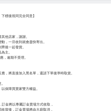
版）、
の弟子》的插畫，
，下標後視同完全同意】
尋其他店家，謝謝。
變動，一旦收到就會盡快寄出。
到齊後一起發貨。
品為主。
反應，逾期不受理。