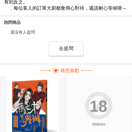
詢問商品
還沒有人提問
去提問
猜您喜歡
18
限制級商品