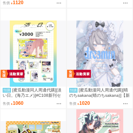
館 黃金之風
1120
售價
[蜜瓜動漫同人周邊代購][淡
[蜜瓜動漫同人周邊代購][晴
預購
預購
い日。(海乃エメ)]#C108新刊セ
のちsakana(晴のちsakana)]【新
ット(Hololive)(同人誌)
刊セット】dreamin(同人誌)
1060
1020
售價
售價