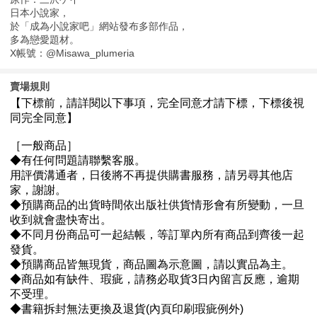
日本小說家，
於「成為小說家吧」網站發布多部作品，
多為戀愛題材。
X帳號：@Misawa_plumeria
賣場規則