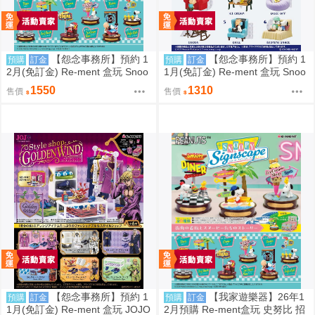
【怨念事務所】預約 1
【怨念事務所】預約 1
預購
訂金
預購
訂金
2月(免訂金) Re-ment 盒玩 Snoo
1月(免訂金) Re-ment 盒玩 Snoo
py 史努比 街角招牌場景 中盒6入
py 史努比 悠閒座椅場景 中盒6入
1550
1310
售價
售價
0823
0823
【怨念事務所】預約 1
【我家遊樂器】26年1
預購
訂金
預購
訂金
1月(免訂金) Re-ment 盒玩 JOJO
2月預購 Re-ment盒玩 史努比 招