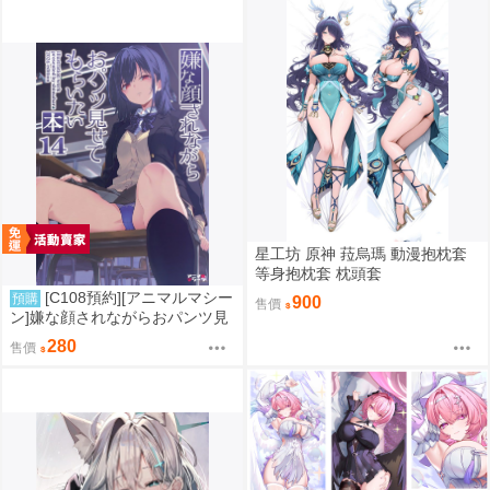
6068
星工坊 原神 菈烏瑪 動漫抱枕套
等身抱枕套 枕頭套
[C108預約][アニマルマシー
預購
900
售價
ン]嫌な顔されながらおパンツ見
せてもらいたい本14 附蜜瓜特典
280
售價
A4資料夾 同人誌id=3770666