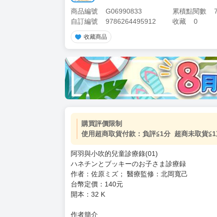
商品編號
G06990833
累積點閱數
自訂編號
9786264495912
收藏
0
收藏商品
加價購
( 共
1
件商品 )
(加購品) 買動漫★《$15元-
-
+