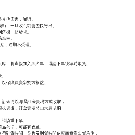
・羽根田，
日子。
拯救了兒子。
，下標後視同完全同意】
尋其他店家，謝謝。
變動，一旦收到就會盡快寄出。
到齊後一起發貨。
品為主。
反應，逾期不受理。
反應，將直接加入黑名單，還請下單後準時取貨。