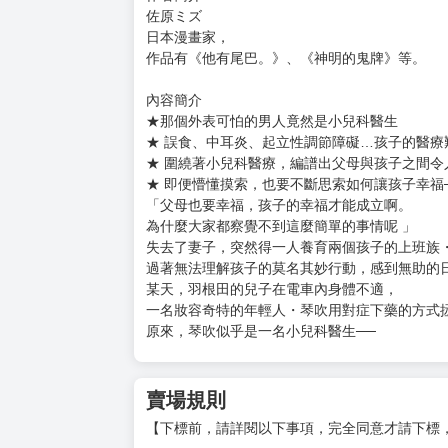
購買評價限制
使用超商取貨付款：負評≦1分 超商未取貨≦1
阿羽與小吹的兒童診療錄(01)
ハネチンとブッキーのお子さま診療録
作者：佐原ミズ； 醫療監修：北岡寬己
台幣定價：140元
開本：32 K
作者簡介
佐原ミズ
日本漫畫家，
作品有《他有尾巴。》、《神明的鬼牌》等。
內容簡介
★那個外表可怕的男人竟然是小兒科醫生
★ 誤食、中耳炎、起立性調節障礙…孩子的醫療
★ 圍繞著小兒科醫療，編譜出父母與孩子之間
★ 即便懵懂摸索，也要不斷思索如何讓孩子幸福
「父母也要幸福，孩子的幸福才能成立啊。
為什麼大家都察覺不到這麼簡單的事情呢 」