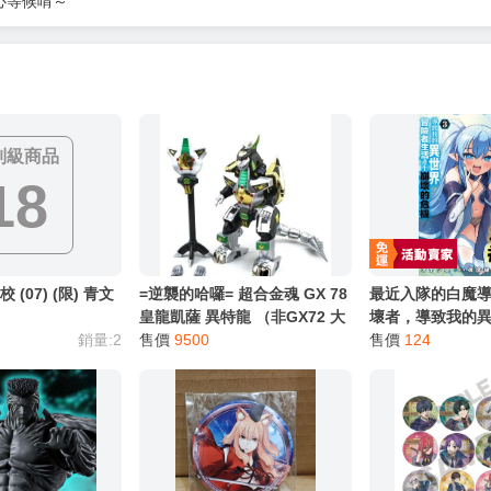
服務，請務必小心，避免受騙！】
別註明，沒有則反之。
心等候唷～
制級商品
18