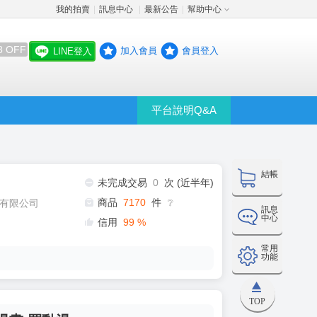
我的拍賣
訊息中心
最新公告
幫助中心
│
│
│
8 OFF
加入會員
會員登入
LINE登入
平台說明Q&A
結帳
未完成交易
0
次 (近半年)
商品
7170
件
有限公司
❔
訊息
中心
信用
99
%
常用
功能
TOP