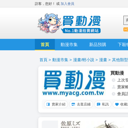
訪客，您好！
或
加入會員
首頁
動漫市集
新品預購
下殺
首頁
>
動漫市集
>
漫畫/輕小說
>
漫畫
>
其他類型
買動漫
上次
賣家
會員
賣家介紹
去逛店鋪
私訊
收藏