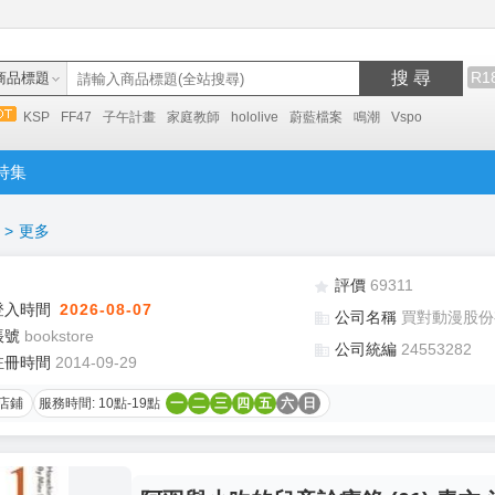
搜 尋
R1
商品標題
KSP
FF47
子午計畫
家庭教師
hololive
蔚藍檔案
鳴潮
Vspo
特集
>
更多
評價
69311
登入時間
2026-08-07
公司名稱
買對動漫股份
帳號
bookstore
公司統編
24553282
註冊時間
2014-09-29
店鋪
服務時間: 10點-19點
一
二
三
四
五
六
日