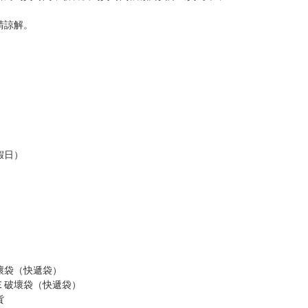
意。
，以保障買賣家雙方權益。
訂金，訂金將以專屬訂金賣場方式收取，
認收貨後，訂金賣場將由大廚取消，
，請慎重下單。
商品為準，可能有色差。
台灣到貨時間，發售及到貨時間依廠商實際出貨為準，
請諒解。
假日）