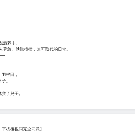
次 未完成交易≦1次 （近半年）
艱澀棘手。
令人著急、跌跌撞撞，無可取代的日常。
──