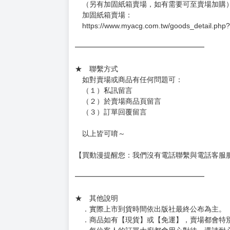
．已上市且非現貨商品：
－每週四～日下單者，於隔週五出貨
－每週一～三下單者，於隔週四出貨
━━━━━━━━━━━━━━━━━━
★ 賣場出貨方式
［１～２本書］三層氣泡布（２圈）＋ＰＥ破
［３～７本書］三層氣泡布（４～５圈）＋Ｐ
［８本以上］ 三層氣泡布（２圈）＋紙箱出
（另有加固紙箱賣場，如有需要可至賣場加購
加固紙箱賣場：
https://www.myacg.com.tw/goods_detail.php
━━━━━━━━━━━━━━━━━━
★ 聯繫方式
如對賣場或商品有任何問題可：
（１）私訊留言
（２）於賣場商品頁留言
（３）訂單回覆留言