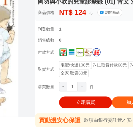
阿羽與小吹的兒童診療錄 (01) 青文
NT$
124
商品價格
元
詢問商品
刊登數量
1
銷售總數
0
付款方式
宅配/快遞100元
7-11取貨付款60元
7
取貨方式
全家 取貨60元
-
+
購買數量
件
立即購買
加
買動漫安心保證
款項由銀行委託管才安心 