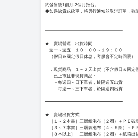
有時會上市前更改贈品內容或延後出版，還請注
◆網路購物取貨後開箱時建議全程錄影拍照存證
［日本精品］
◆日本精品單筆滿NT$4,000須先支付 10% 
待買家收到訂單商品，確認品項數量無誤，並確
訂金金額將退回至買動漫錢包。
◆日本精品為受注代購性質，結單後恕無法取消
◆日本精品圖像僅供參考，設計及式樣請以實際
◆日本精品的標題月份是日本上市時間，不等於
約發售後1個月-2個月抵台。
◆如遇缺貨或砍單，將另行通知並取消訂單，敬
━━━━━━━━━━━━━━━━━━
★ 賣場營運、出貨時間
週一～週五 １０：００～１９：００
（假日＆國定假日休息，客服會不定時回覆）
．現貨商品：１～２天出貨（不含假日＆國定