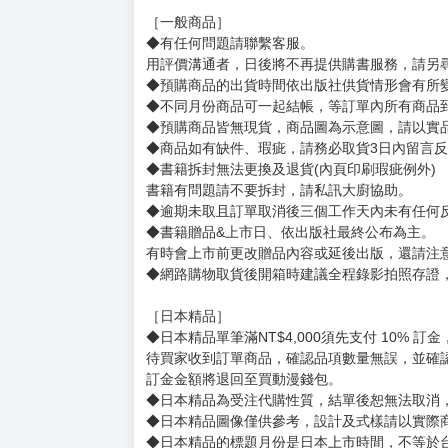
失去了妻子，突然得一人養育兩個孩子的上班族
過著無法理解孩子的莫名其妙行動，感到無助的
某天，羽根田的兒子在電車內身體不適，
一名妝容奇特的年輕人・琴吹用對症下藥的方式
原來，琴吹似乎是一名小兒科醫生──
賣場規則
【下標前，請詳閱以下事項，完全同意才請下標
［一般商品］
◆有任何問題請聯繫客服。
用評價溝通者，日後將不再提供購書服務，請另
◆預購商品的出貨時間依出版社供貨情形會有所
◆不同月份商品可一起結帳，等訂單內所有商品
◆預購商品皆無現貨，商品圖為示意圖，請以實
◆商品如有缺件、瑕疵，請務必取貨3日內留言
◆書籍拆封無法更換及退貨(內頁印刷瑕疵例外)
書籍有問題請不要拆封，請私訊大廚協助。
◆逾期未取且訂單取消後三個工作天內未有任何
◆書籍贈品&上市日、依出版社最終公布為主。