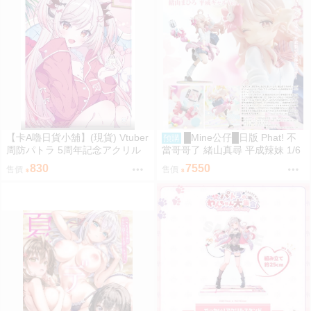
【卡A嚕日貨小舖】(現貨) Vtuber
█Mine公仔█日版 Phat! 不
預購
周防パトラ 5周年記念アクリル
當哥哥了 緒山真尋 平成辣妹 1/6
ボード 壓克力立板
PVC D9282
830
7550
售價
售價