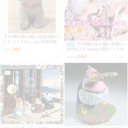
免運
【卡A嚕日貨小舖】(現貨)周防パ
トラ パトラのいっぬ 布偶吊飾
【卡A嚕日貨小舖】(預購) 2
預購
026年12月 Vtuber 周防パトラ生
380
售價
誕祭グッズ
2660
售價