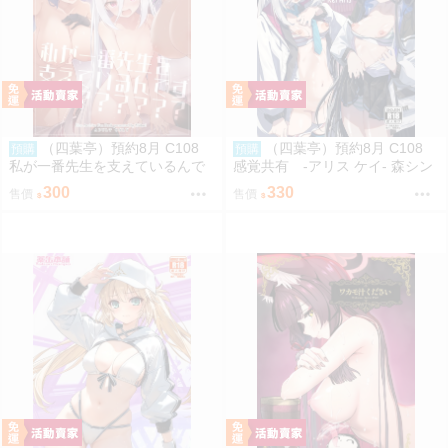
（四葉亭）預約8月 C108
（四葉亭）預約8月 C108
預購
預購
私が一番先生を支えているんで
感覚共有 -アリス ケイ- 森シン
すけど みどり
リスク
300
330
售價
售價