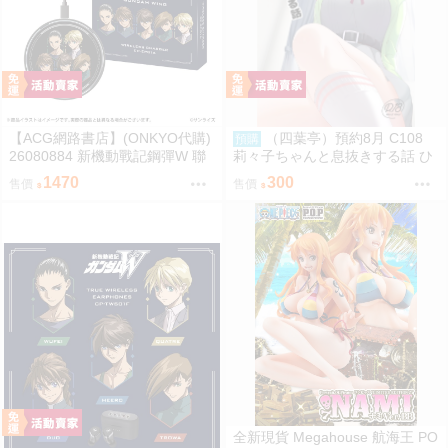
【ACG網路書店】(ONKYO代購)
（四葉亭）預約8月 C108
預購
26080884 新機動戰記鋼彈W 聯
莉々子ちゃんと息抜きする話 ひ
名耳機 專屬充電器
ろっち
1470
300
售價
售價
全新現貨 Megahouse 航海王 PO