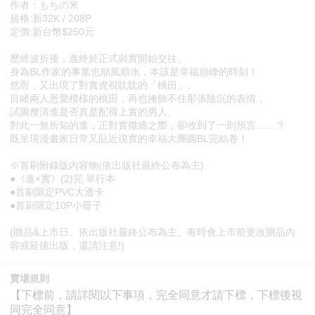
作者：もちの米
規格:新32K / 208P
定價:新台幣$250元
歷經波折後，進終於正式與實開始交往。
身為BL作家的事業也順風順水，本該是幸福巔峰的時刻！
然而，又出現了對實虎視眈眈的「桃田」。
目睹兩人恩愛模樣的桃田，再也掩飾不住那張陰沉的表情，
試圖釐清進是否真是配得上實的男人。
對此一無所知的進，正對實撒嬌之際，卻收到了一則預言……？
既呈現漫畫家日常又貼近現實的幸福大團圓BL完結卷！
※首刷附錄版內容物(依出版社最終公布為主)
●《進×實》(2)完 單行本
●首刷限定PVC大透卡
●首刷限定10P小冊子
(贈品&上市日、依出版社最終公布為主。有時會上市前更改贈品內
容或延後出版，還請注意!)
賣場規則