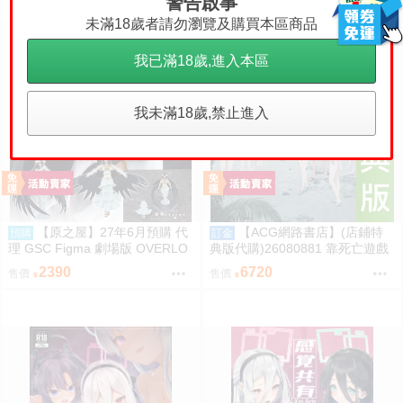
警告啟事
未滿18歲者請勿瀏覽及購買本區商品
我已滿18歲,進入本區
我未滿18歲,禁止進入
【原之屋】27年6月預購 代
【ACG網路書店】(店鋪特
預購
訂金
理 GSC Figma 劇場版 OVERLO
典版代購)26080881 靠死亡遊戲
RD 聖王國篇 雅兒貝德 0918
混飯吃。44:CLOUDY BEACH 藍
2390
6720
售價
售價
光BD 幽鬼抱枕套限定版