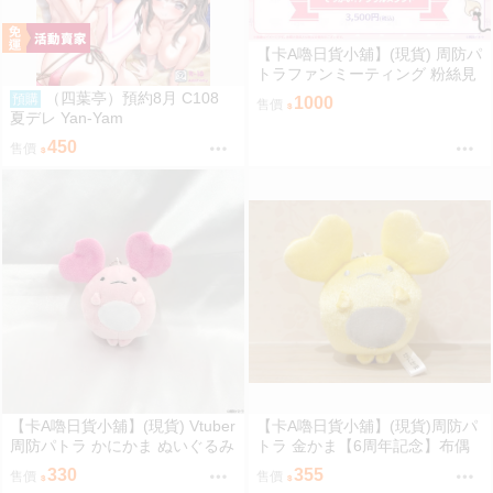
【卡A嚕日貨小舖】(現貨) 周防パ
トラファンミーティング 粉絲見
面會『パトラのわんちゃん大集
（四葉亭）預約8月 C108
預購
1000
售價
合』でっかい！！アクリルスタ
夏デレ Yan-Yam
ンド 壓克力立牌 藤真拓哉先生ve
450
售價
r
【卡A嚕日貨小舖】(現貨) Vtuber
【卡A嚕日貨小舖】(現貨)周防パ
周防パトラ かにかま ぬいぐるみ
トラ 金かま【6周年記念】布偶
キーホルダー 布偶鑰匙圈
吊飾
330
355
售價
售價