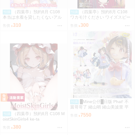
（四葉亭）預約8月 C108
（四葉亭）預約8月 C108
預購
預購
本当は水着を貸したくないアル
ワカモ汁ください ワイズスピー
キャスちゃん いのうえとみい
ク
310
300
售價
售價
█Mine公仔█日版 Phat! 不
預購
當哥哥了 緒山哨 緒山美波里 平
成辣妹 1/6 PVC D9283
（四葉亭）預約8月 C108 M
預購
7550
售價
oistSkinGirls4 ke-ta
380
售價