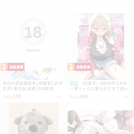
18
限制級商品
與你共度春夏秋冬│贈書套│佐岸
（四葉亭）預約8月 C108
預購
左岸│東立BL漫畫│BJ4動漫
一軍ギャルに愛されすぎて逆ら
えない 伊倉ナギサ
135
380
售價
售價