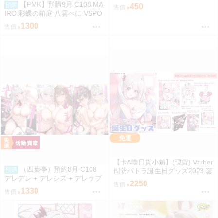
リルスタンド 壓克力立牌
【PMK】預購9月 C108 MA
預購
450
售價
IRO 彩蝶の箱庭 八雲べに VSPO
1300
售價
免運
【卡A嚕日貨小舖】(現貨) Vtuber
（四葉亭）預約8月 C108
預購
周防パトラ誕生日グッズ2023 套
デレデレ + デレシス + デレラブ
組
2250
售價
3冊套組 附資料夾 Yan-Yam
1330
售價