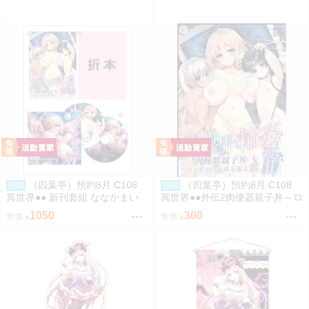
（四葉亭）預約8月 C108
（四葉亭）預約8月 C108
預購
預購
異世界●● 新刊套組 ななかまい
異世界●●外伝2肉便器親子丼～ロ
イヤルの家系を添えて～ ななか
1050
300
售價
售價
まい