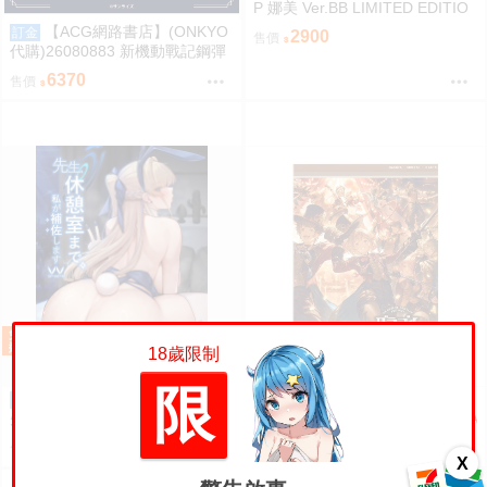
P 娜美 Ver.BB LIMITED EDITIO
N PVC
【ACG網路書店】(ONKYO
訂金
2900
售價
代購)26080883 新機動戰記鋼彈
W 聯名耳機 CP-TWS01F
6370
售價
18歲限制
限
（四葉亭）預約8月 C108
【ACG網路書店】(CyStore代購)
預購
先生、休憩室まで。私が補佐し
26080882 GBF 碧藍幻想 EXTRA
ますVV かのぱん
Fes 2026 場刊 附:序號
300
1190
售價
售價
X