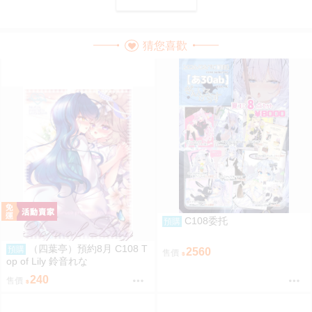
猜您喜歡
C108委托
預購
（四葉亭）預約8月 C108 T
預購
2560
售價
op of Lily 鈴音れな
240
售價