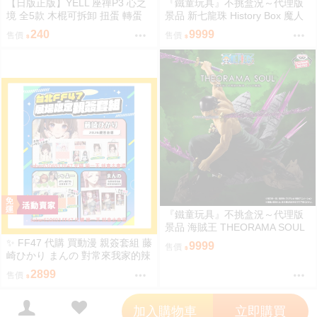
【日版正版】YELL 座禪P3 心之
『鐵童玩具』不挑盒況～代理版
境 全5款 木棍可拆卸 扭蛋 轉蛋
景品 新七龍珠 History Box 魔人
布歐 約11cm 718778
240
9999
售價
售價
『鐵童玩具』不挑盒況～代理版
景品 海賊王 THEORAMA SOUL
索隆 約21cm 718891
✨ FF47 代購 買動漫 親簽套組 藤
9999
售價
崎ひかり まんの 對常來我家的辣
妹為所欲為 しゃよー 鄉下大概只
2899
售價
有這種娛樂了 一宮夕羽 兩情相悅
的巨乳青梅竹馬被不良少年睡走
';
的七天七夜 在那之後 うさぎなご
加入購物車
立即購買