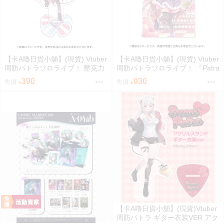
【卡A嚕日貨小舖】(現貨) Vtuber
【卡A嚕日貨小舖】(現貨) Vtuber
周防パトラソロライブ！ 壓克力
周防パトラソロライブ！ 『Patra
立牌
Suou Sololive kawaii holic shibu
390
930
售價
售價
ya”』 B2掛軸
【卡A嚕日貨小舖】(現貨)Vtuber
周防パトラ ギター衣装VER アク