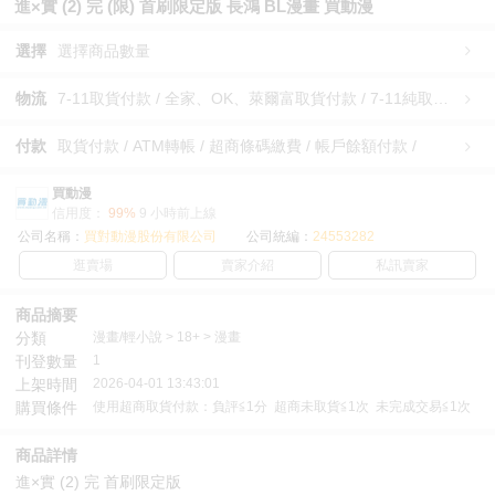
進×實 (2) 完 (限) 首刷限定版 長鴻 BL漫畫 買動漫
選擇
選擇商品數量
物流
7-11取貨付款 / 全家、OK、萊爾富取貨付款 / 7-11純取貨 / 全家、OK、萊爾富純取貨 / 宅配/快遞 /
付款
取貨付款 / ATM轉帳 / 超商條碼繳費 / 帳戶餘額付款 /
買動漫
信用度：
99%
9 小時前上線
公司名稱：
買對動漫股份有限公司
公司統編：
24553282
逛賣場
賣家介紹
私訊賣家
商品摘要
分類
漫畫/輕小說 > 18+ > 漫畫
刊登數量
1
上架時間
2026-04-01 13:43:01
購買條件
使用超商取貨付款：負評≦1分 超商未取貨≦1次 未完成交易≦1次
商品詳情
進×實 (2) 完 首刷限定版