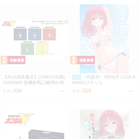
【ACG網路書店】(ONKYO代購)
（四葉亭）預約8月 C108 R
預購
26080885 新機動戰記鋼彈W 聯
IRIKO ひろっち
名耳機 收納包
430
520
售價
售價