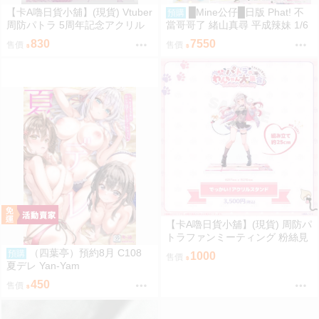
【卡A嚕日貨小舖】(現貨) Vtuber
█Mine公仔█日版 Phat! 不
預購
周防パトラ 5周年記念アクリル
當哥哥了 緒山真尋 平成辣妹 1/6
ボード 壓克力立板
PVC D9282
830
7550
售價
售價
【卡A嚕日貨小舖】(現貨) 周防パ
トラファンミーティング 粉絲見
面會『パトラのわんちゃん大集
（四葉亭）預約8月 C108
預購
1000
售價
合』でっかい！！アクリルスタ
夏デレ Yan-Yam
ンド 壓克力立牌 藤真拓哉先生ve
450
售價
r