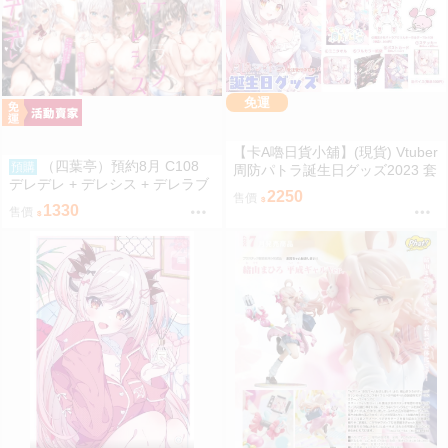
免運
【卡A嚕日貨小舖】(現貨) Vtuber
（四葉亭）預約8月 C108
預購
周防パトラ誕生日グッズ2023 套
デレデレ + デレシス + デレラブ
組
2250
售價
3冊套組 附資料夾 Yan-Yam
1330
售價