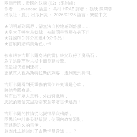
兩個帝國，帝國的奴隸 (02)（限制級）
作者： Levenoad 插畫： 흑래 HRAE 譯者： 礁映 陳莉蓉
出版社：朧月 出版日期： 2026/02/25 語言：繁體中文
★明明感到屈辱，卻無法自控地感到舒服……
★皇太子轉生為奴隸，被敵國皇帝壓在身下!?
★韓國RIDI評分高達4.9分作品！
★首刷附贈精美角色小卡
被束縛在吉斯卡爾身邊的雷伊終於取得了魔晶石，
為了逃跑而對吉斯卡爾發動攻擊。
但最後仍遭到逮捕，
更被眾人視為斯特拉斯的刺客，遭到嚴刑拷問。
吉斯卡爾看到受重傷的雷伊終究還是心軟，
將他帶回身邊。
然而出乎眾人意料，外出狩獵時，
忠誠的親信克里斯蒂安竟帶著雷伊逃跑！
吉斯卡爾的性情從此變得暴戾殘酷，
臣民暗中計畫發動叛變，使國內政情混亂。
而逃跑許久的雷伊，
竟因此主動回到了吉斯卡爾身邊……？