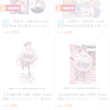
（四葉亭）預約8月 C108
（四葉亭）預約8月 C108
預購
預購
異世界●● 新刊套組 ななかまい
異世界●●外伝2肉便器親子丼～ロ
イヤルの家系を添えて～ ななか
1050
300
售價
售價
まい
【卡A嚕日貨小舖】(現貨) Vtuber
【卡A嚕日貨小舖】(現貨) Vtuber
周防パトラソロライブ！ 壓克力
周防パトラソロライブ！ 『Patra
立牌
Suou Sololive kawaii holic shibu
390
930
售價
售價
ya”』 B2掛軸