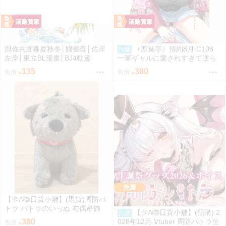
與你共度春夏秋冬│贈書套│佐岸
（四葉亭）預約8月 C108
預購
左岸│東立BL漫畫│BJ4動漫
一軍ギャルに愛されすぎて逆ら
えない 伊倉ナギサ
135
380
售價
售價
免運
【卡A嚕日貨小舖】(現貨)周防パ
トラ パトラのいっぬ 布偶吊飾
【卡A嚕日貨小舖】(預購) 2
預購
026年12月 Vtuber 周防パトラ生
380
售價