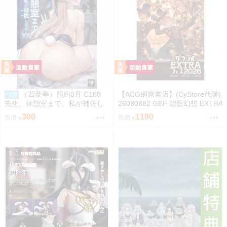
（四葉亭）預約8月 C108
【ACG網路書店】(CyStore代購)
預購
先生、休憩室まで。私が補佐し
26080882 GBF 碧藍幻想 EXTRA
ますVV かのぱん
Fes 2026 場刊 附:序號
300
1190
售價
售價