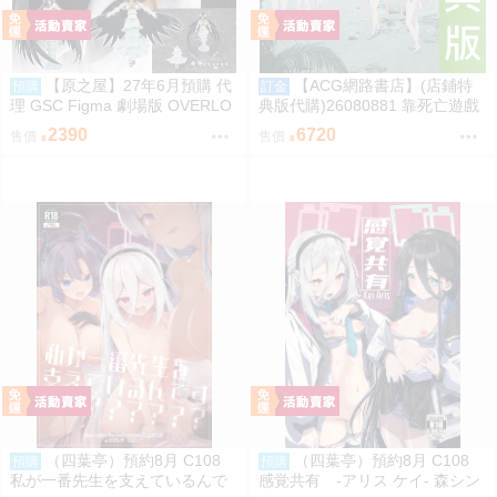
【原之屋】27年6月預購 代
【ACG網路書店】(店鋪特
預購
訂金
理 GSC Figma 劇場版 OVERLO
典版代購)26080881 靠死亡遊戲
RD 聖王國篇 雅兒貝德 0918
混飯吃。44:CLOUDY BEACH 藍
2390
6720
售價
售價
光BD 幽鬼抱枕套限定版
（四葉亭）預約8月 C108
（四葉亭）預約8月 C108
預購
預購
私が一番先生を支えているんで
感覚共有 -アリス ケイ- 森シン