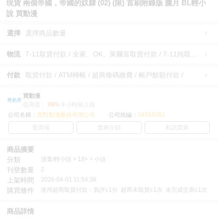
現貨 兩個帝國，帝國的奴隸 (02) (限) 首刷附錄版 朧月 BL輕小
說 買動漫
選擇
選擇商品數量
物流
7-11取貨付款 / 全家、OK、萊爾富取貨付款 / 7-11純取貨 / 全家、OK、萊爾富純取貨 / 宅配/快遞 /
付款
取貨付款 / ATM轉帳 / 超商條碼繳費 / 帳戶餘額付款 /
買動漫
信用度：
99%
9 小時前上線
公司名稱：
買對動漫股份有限公司
公司統編：
24553282
逛賣場
賣家介紹
私訊賣家
商品摘要
分類
漫畫/輕小說 > 18+ > 小說
刊登數量
2
上架時間
2026-04-01 11:54:38
購買條件
使用超商取貨付款：負評≦1分 超商未取貨≦1次 未完成交易≦1次
商品詳情