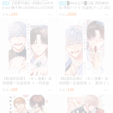
【黑夢代購】(預購)C108 R
█Mine公仔█日版 周防帕特
預購
預購
e:act 獅子神 LEONA ILLUSTRAT
拉 周防パトラ 生誕祭グッズ 202
ION BOOK vol.3 社團名:睡眠第
6 誕生日記念 生日紀念套組 B71
245
2690
售價
售價
一 繪師: 佑希
46
【動漫趴趴購】《ＢＬ漫畫》這
【動漫趴趴購】《ＢＬ漫畫》這
份戀愛一定超甜美 ２～同居篇
份戀愛一定超甜美 １．夏村げっ
～．夏村げっし．青文
し．青文
160
140
售價
售價