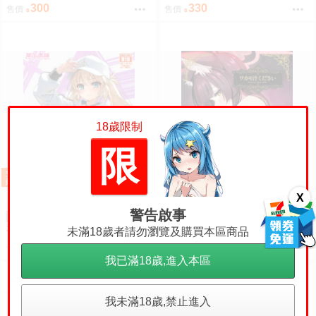
すけど みどり
リスク
300
330
售價
售價
18歲限制
限
X
警告啟事
（四葉亭）預約8月 C108
（四葉亭）預約8月 C108
預購
預購
本当は水着を貸したくないアル
ワカモ汁ください ワイズスピー
未滿18歲者請勿瀏覽及購買本區商品
キャスちゃん いのうえとみい
ク
310
300
售價
售價
我已滿18歲,進入本區
我未滿18歲,禁止進入