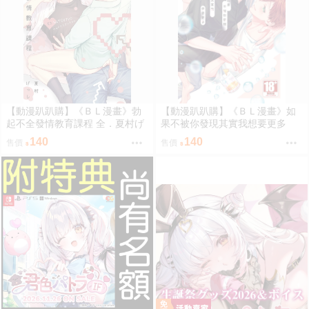
【動漫趴趴購】《ＢＬ漫畫》勃
【動漫趴趴購】《ＢＬ漫畫》如
起不全發情教育課程 全．夏村げ
果不被你發現其實我想要更多
っし．青文
全．夏村げっし．青文
140
140
售價
售價