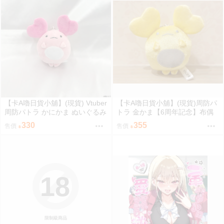
【卡A嚕日貨小舖】(現貨) Vtuber
【卡A嚕日貨小舖】(現貨)周防パ
周防パトラ かにかま ぬいぐるみ
トラ 金かま【6周年記念】布偶
キーホルダー 布偶鑰匙圈
吊飾
330
355
售價
售價
18
限制級商品