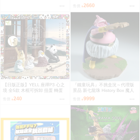
誕祭グッズ
2660
售價
【日版正版】YELL 座禪P3 心之
『鐵童玩具』不挑盒況～代理版
境 全5款 木棍可拆卸 扭蛋 轉蛋
景品 新七龍珠 History Box 魔人
布歐 約11cm 718778
240
9999
售價
售價