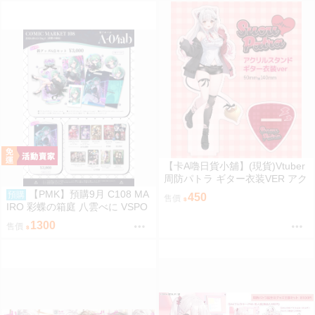
【卡A嚕日貨小舖】(現貨)Vtuber
周防パトラ ギター衣装VER アク
リルスタンド 壓克力立牌
【PMK】預購9月 C108 MA
預購
450
售價
IRO 彩蝶の箱庭 八雲べに VSPO
1300
售價