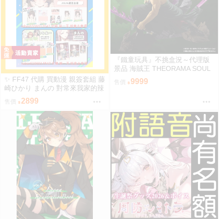
『鐵童玩具』不挑盒況～代理版
景品 海賊王 THEORAMA SOUL
索隆 約21cm 718891
✨ FF47 代購 買動漫 親簽套組 藤
9999
售價
崎ひかり まんの 對常來我家的辣
妹為所欲為 しゃよー 鄉下大概只
2899
售價
有這種娛樂了 一宮夕羽 兩情相悅
的巨乳青梅竹馬被不良少年睡走
的七天七夜 在那之後 うさぎなご
む 黃昏的娼女精靈 トモゼロ 乖
巧的她 なかじまゆか 授精專家
盲抽色紙