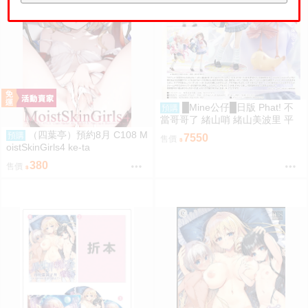
█Mine公仔█日版 Phat! 不
預購
當哥哥了 緒山哨 緒山美波里 平
成辣妹 1/6 PVC D9283
（四葉亭）預約8月 C108 M
預購
7550
售價
oistSkinGirls4 ke-ta
380
售價