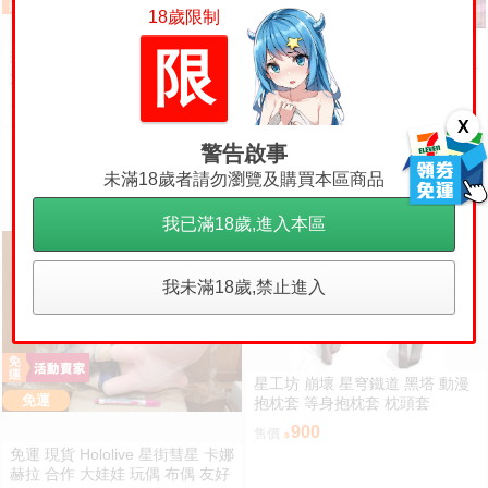
18歲限制
【卡A嚕日貨小舖】(預購) 2
預購
限
現貨 Hololive 星街彗星 誕生日&
027年4月 Hololive 常闇トワ 誕生
活動6周年記念 小娃娃 玩偶 布偶
日記念2026
4690
售價
吊飾 星街すいせい おでかけすい
1100
售價
ちゃんぬいぐるみ
X
警告啟事
未滿18歲者請勿瀏覽及購買本區商品
我已滿18歲,進入本區
我未滿18歲,禁止進入
星工坊 崩壞 星穹鐵道 黑塔 動漫
免運
抱枕套 等身抱枕套 枕頭套
900
售價
免運 現貨 Hololive 星街彗星 卡娜
赫拉 合作 大娃娃 玩偶 布偶 友好