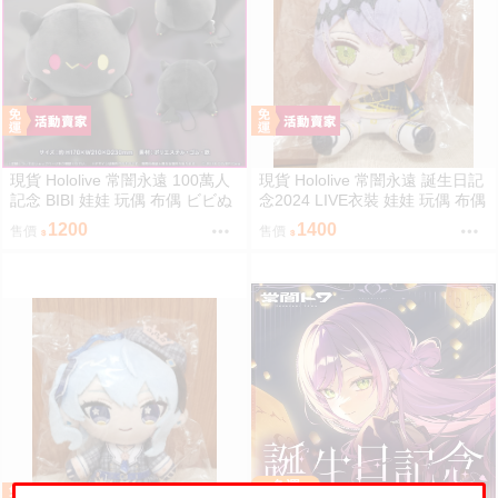
現貨 Hololive 常闇永遠 100萬人
現貨 Hololive 常闇永遠 誕生日記
記念 BIBI 娃娃 玩偶 布偶 ビビぬ
念2024 LIVE衣裝 娃娃 玩偶 布偶
いぐるみ 常闇トワ 100万人記念
常闇トワ トワ様ぬいぐるみ BY
1200
1400
售價
售價
100萬
ライブ衣装
免運