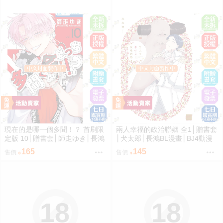
現在的是哪一個多聞！？ 首刷限
兩人幸福的政治聯姻 全1│贈書套
定版 10│贈書套│師走ゆき│長鴻
│犬太郎│長鴻BL漫畫│BJ4動漫
漫畫│BJ4動漫
165
145
售價
售價
18
18