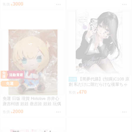
抱抱大娃娃 星街すいせい カナヘ
3000
售價
イの小動物 なかよしハグぬいぐ
るみ
【黑夢代購】(預購)C108 原
預購
免運
創 私だけに隙だらけな後輩ちゃ
ん 社團名:saeu 繪師:saeu
470
售價
免運 日版 現貨 Hololive 赤井心
唐吉柯德 娃娃 唐吉娃 娃娃 玩偶
ドン・キホーテ もちどる 赤井は
2000
售價
あと