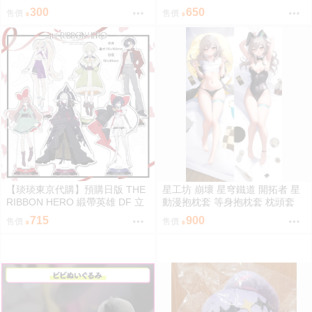
章 藍寶石 帕茵 天鵝絨 吉露可
飾 藍寶石 帕茵 天鵝絨 吉露可
300
650
售價
售價
【琰琰東京代購】預購日版 THE
星工坊 崩壞 星穹鐵道 開拓者 星
RIBBON HERO 緞帶英雄 DF 立
動漫抱枕套 等身抱枕套 枕頭套
牌 藍寶石 帕茵 天鵝絨 吉露可
715
900
售價
售價