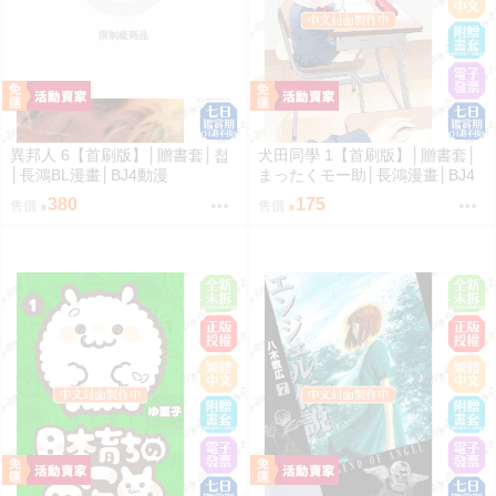
限制級商品
異邦人 6【首刷版】│贈書套│첩
犬田同學 1【首刷版】│贈書套│
│長鴻BL漫畫│BJ4動漫
まったくモー助│長鴻漫畫│BJ4
動漫
380
175
售價
售價