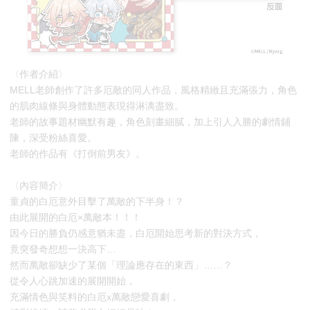
〈作者介紹〉
MELL老師創作了許多厄敵的同人作品，風格精緻且充滿張力，角色
的肌肉線條與身體動態表現得淋漓盡致。
老師的故事題材幽默有趣，角色刻畫細膩，加上引人入勝的劇情鋪
陳，深受粉絲喜愛。
老師的作品有《打倒前男友》。
〈內容簡介〉
童貞的白厄意外目擊了萬敵的下半身！？
由此展開的白厄×萬敵本！！！
因今日的勝負仍感意猶未盡，白厄開始思考新的對決方式，
竟突發奇想想一決高下…
然而萬敵卻缺少了某個「理論應存在的東西」……？
從令人心跳加速的展開開始，
充滿情色與笑料的白厄x萬敵戀愛喜劇，