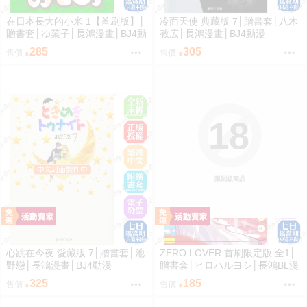
在日本長大的小米 1【首刷版】│
冷面天使 典藏版 7│贈書套│八木
贈書套│ゆ菓子│長鴻漫畫│BJ4動
教広│長鴻漫畫│BJ4動漫
漫
285
305
售價
售價
18
限制級商品
心跳在今夜 愛藏版 7│贈書套│池
ZERO LOVER 首刷限定版 全1│
野戀│長鴻漫畫│BJ4動漫
贈書套│ヒロハルヨシ│長鴻BL漫
畫│BJ4動漫
325
185
售價
售價