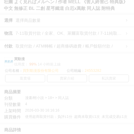
社團 よく見ればメルヘン / 作者 MELL 《害人終害己 特典版》
中文 無修正 BL 二創 星芎鐵道 白厄x萬敵 同人誌 附特典
選擇
選擇商品數量
物流
7-11取貨付款 / 全家、OK、萊爾富取貨付款 / 7-11純取貨 / 全家、OK、萊爾富純取貨 / 宅配/快遞 /
付款
取貨付款 / ATM轉帳 / 超商條碼繳費 / 帳戶餘額付款 /
買動漫
信用度：
99%
14 小時前上線
公司名稱：
買對動漫股份有限公司
公司統編：
24553282
逛賣場
賣家介紹
私訊賣家
商品摘要
分類
漫畫/輕小說 > 18+ > 同人誌
刊登數量
4
上架時間
2026-03-30 16:16:16
購買條件
使用超商取貨付款：負評≦1分 超商未取貨≦1次 未完成交易≦1次
商品詳情