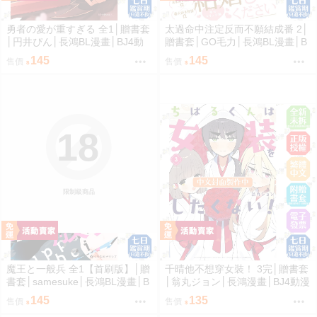
勇者の愛が重すぎる 全1│贈書套
太過命中注定反而不願結成番 2│
│円井ぴん│長鴻BL漫畫│BJ4動
贈書套│GO毛力│長鴻BL漫畫│B
漫
J4動漫
145
145
售價
售價
18
限制級商品
魔王と一般兵 全1【首刷版】│贈
千晴他不想穿女裝！ 3完│贈書套
書套│samesuke│長鴻BL漫畫│B
│翁丸ジョン│長鴻漫畫│BJ4動漫
J4動漫
145
135
售價
售價