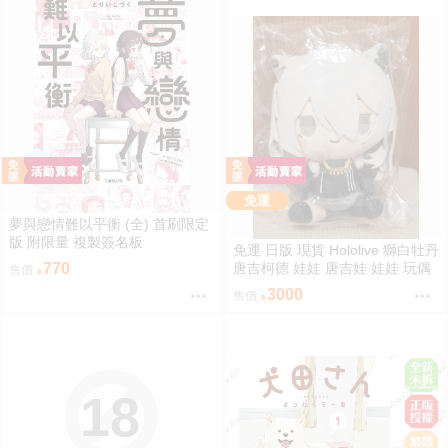
免運
夢與戀情難以平衡 (全) 首刷限定
版 附限量 複製簽名板
免運 日版 現貨 Hololive 獅白牡丹
唐吉柯德 娃娃 唐吉娃 娃娃 玩偶
770
售價
ドン・キホーテ もちどる 獅白ぼ
3000
售價
たん
18