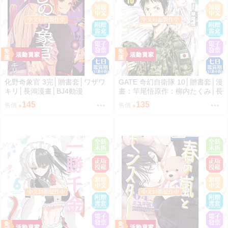
化野奇象官 3完│贈書套│ワザワ
GATE 奇幻自衛隊 10│贈書套│漫
キリ│長鴻漫畫│BJ4動漫
畫：竿尾悟原作：柳内たくみ│長
鴻漫畫│BJ4動漫
145
135
售價
售價