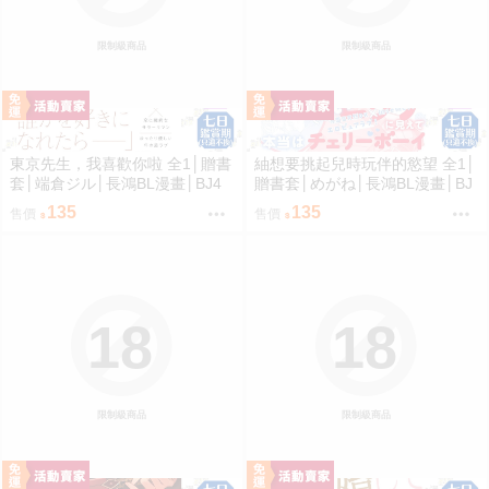
限制級商品
限制級商品
東京先生，我喜歡你啦 全1│贈書
紬想要挑起兒時玩伴的慾望 全1│
套│端倉ジル│長鴻BL漫畫│BJ4
贈書套│めがね│長鴻BL漫畫│BJ
動漫
4動漫
135
135
售價
售價
18
18
限制級商品
限制級商品