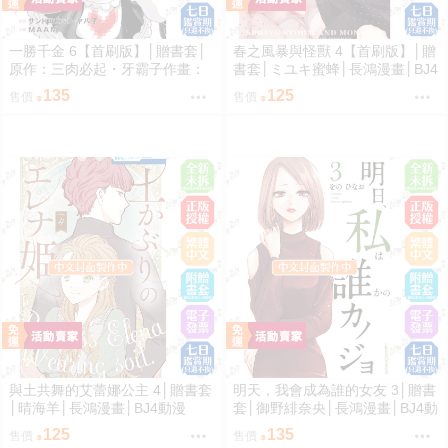
一勝千金 6【首刷版】│贈書套│
春之風暴與怪獸 4【首刷版】│贈
原作：三肉必起・牙霸子作畫：
書套│ミユキ蜜蜂│長鴻漫畫│BJ4
MAAM│長鴻漫畫│BJ4動漫
動漫
135
125
售價
售價
與土共舞的艾蕾娜公主 4│贈書套
明天，我會成為誰的女友 3│贈書
│晴海羊│長鴻漫畫│BJ4動漫
套│御野緋奈央│長鴻漫畫│BJ4動
漫
125
135
售價
售價