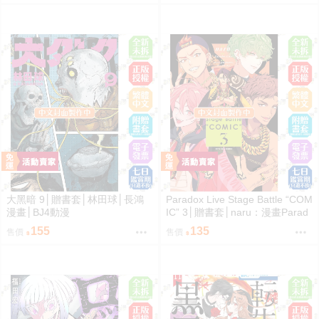
大黑暗 9│贈書套│林田球│長鴻
Paradox Live Stage Battle “COM
漫畫│BJ4動漫
IC” 3│贈書套│naru：漫畫Parad
ox Live：原作avex pictures,ジー
155
135
售價
售價
クレスト：監修│長鴻漫畫│BJ4
動漫