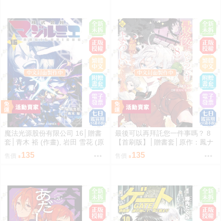
魔法光源股份有限公司 16│贈書
最後可以再拜託您一件事嗎？ 8
套│青木 裕 (作畫), 岩田 雪花 (原
【首刷版】│贈書套│原作：鳳ナ
作)│長鴻漫畫│BJ4動漫
ナ漫畫：ほおのきソラ│長鴻漫畫
135
135
售價
售價
│BJ4動漫