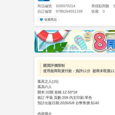
商品編號
G06970214
累積點閱數
自訂編號
9786264551199
收藏
0
收藏商品
加價購
( 共
1
件商品 )
(加購品) 買動漫★《$15元-
-
+