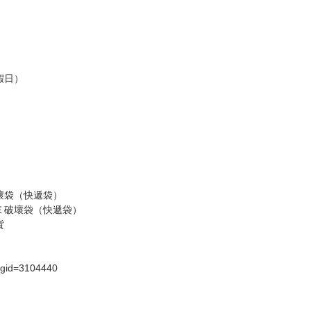
認收貨後，訂金賣場將由大廚取消，
，請慎重下單。
商品為準，可能有色差。
台灣到貨時間，發售及到貨時間依廠商實際出貨為準，
請諒解。
假日）