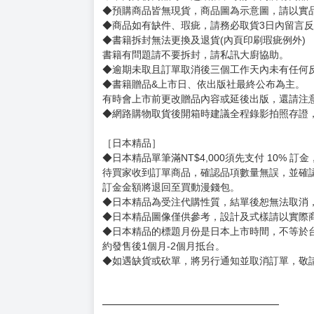
賣場規則
【下標前，請詳閱以下事項，完全同意才請下標
［一般商品］
◆有任何問題請聯繫客服。
用評價溝通者，日後將不再提供購書服務，請另
◆預購商品的出貨時間依出版社供貨情形會有所
◆不同月份商品可一起結帳，等訂單內所有商品
◆預購商品皆無現貨，商品圖為示意圖，請以實
◆商品如有缺件、瑕疵，請務必取貨3日內留言
◆書籍拆封無法更換及退貨(內頁印刷瑕疵例外)
書籍有問題請不要拆封，請私訊大廚協助。
◆逾期未取且訂單取消後三個工作天內未有任何
◆書籍贈品&上市日、依出版社最終公布為主。
有時會上市前更改贈品內容或延後出版，還請注
◆網路購物取貨後開箱時建議全程錄影拍照存證
［日本精品］
◆日本精品單筆滿NT$4,000須先支付 10% 