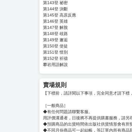
姓名：露露
譯者。代表譯作另有《洗禮 完全版》、《蔚藍檔
繪者簡介
姓名：坂本真一
日本大阪府出身的男性漫畫家，1990年以《キース!
（《週刊少年JUMP》的每月新人漫畫獎），從
之人》獲頒第14屆日本文化廳媒體藝術祭漫畫部
目錄
第143登 祕密
第144登 決斷
第145登 高原反應
第146登 英雄
第147登 解脫
第148登 歧路
第149登 邂逅
第150登 使徒
第151登 惜別
第152登 祈禱
攀岩用語解說