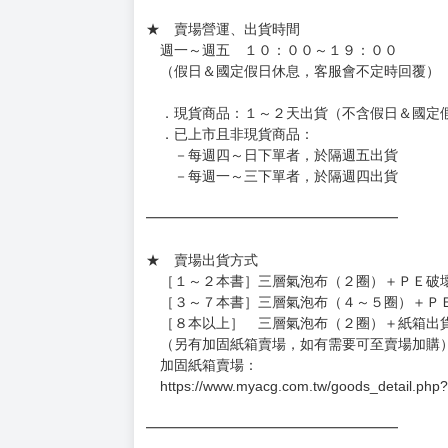
待買家收到訂單商品，確認品項數量無誤，並確
訂金金額將退回至買動漫錢包。
◆日本精品為受注代購性質，結單後恕無法取消
◆日本精品圖像僅供參考，設計及式樣請以實際
◆日本精品的標題月份是日本上市時間，不等於
約發售後1個月-2個月抵台。
◆如遇缺貨或砍單，將另行通知並取消訂單，敬
━━━━━━━━━━━━━━━━━━
★ 賣場營運、出貨時間
週一～週五 １０：００～１９：００
（假日＆國定假日休息，客服會不定時回覆）
．現貨商品：１～２天出貨（不含假日＆國定
．已上市且非現貨商品：
－每週四～日下單者，於隔週五出貨
－每週一～三下單者，於隔週四出貨
━━━━━━━━━━━━━━━━━━