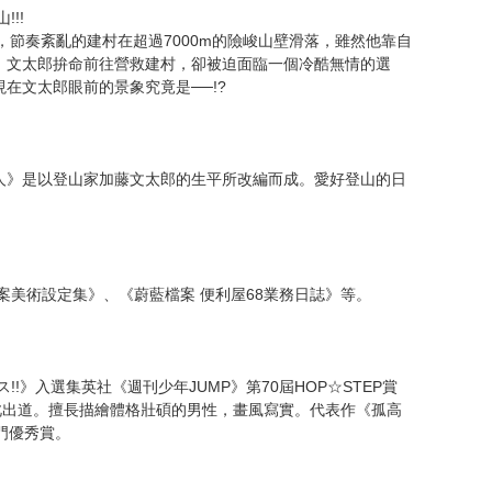
次 未完成交易≦1次 （近半年）
!!
，節奏紊亂的建村在超過7000m的險峻山壁滑落，雖然他靠自
。文太郎拚命前往營救建村，卻被迫面臨一個冷酷無情的選
在文太郎眼前的景象究竟是──!?
人》是以登山家加藤文太郎的生平所改編而成。愛好登山的日