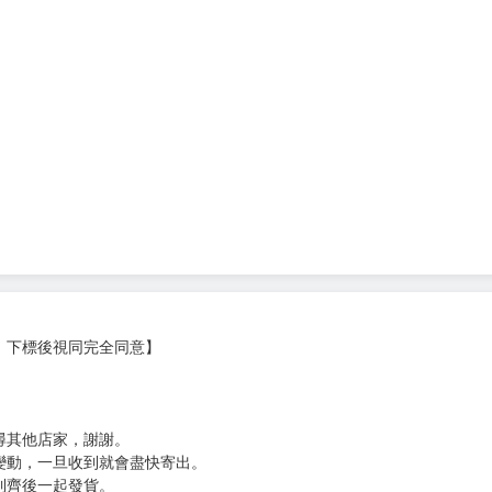
案美術設定集》、《蔚藍檔案 便利屋68業務日誌》等。
!》入選集英社《週刊少年JUMP》第70屆HOP☆STEP賞
此出道。擅長描繪體格壯碩的男性，畫風寫實。代表作《孤高
門優秀賞。