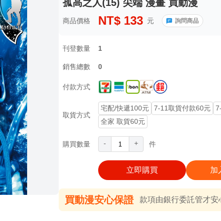
孤高之人(15) 尖端 漫畫 買動漫
NT$
133
商品價格
元
詢問商品
刊登數量
1
銷售總數
0
付款方式
宅配/快遞100元
7-11取貨付款60元
7
取貨方式
全家 取貨60元
-
+
購買數量
件
立即購買
加
買動漫安心保證
款項由銀行委託管才安心 