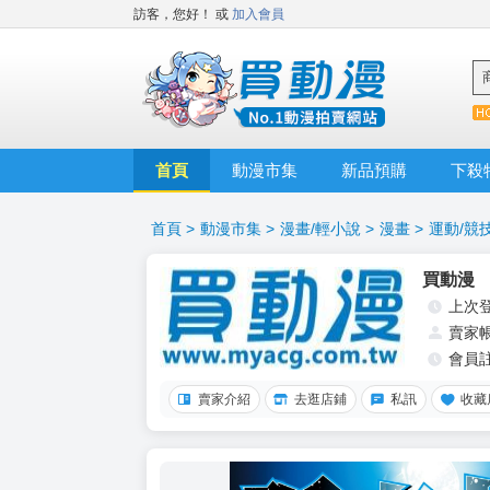
訪客，您好！
或
加入會員
首頁
動漫市集
新品預購
下殺
首頁
>
動漫市集
>
漫畫/輕小說
>
漫畫
>
運動/競
買動漫
上次
賣家
會員
賣家介紹
去逛店鋪
私訊
收藏