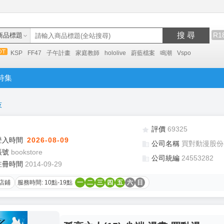
搜 尋
R1
商品標題
KSP
FF47
子午計畫
家庭教師
hololive
蔚藍檔案
鳴潮
Vspo
特集
技
評價
69325
登入時間
2026-08-09
公司名稱
買對動漫股份
帳號
bookstore
公司統編
24553282
註冊時間
2014-09-29
店鋪
服務時間: 10點-19點
一
二
三
四
五
六
日