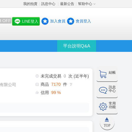
我的拍賣
訊息中心
最新公告
幫助中心
│
│
│
8 OFF
加入會員
會員登入
LINE登入
平台說明Q&A
結帳
未完成交易
0
次 (近半年)
商品
7170
件
有限公司
❔
訊息
中心
信用
99
%
常用
功能
TOP