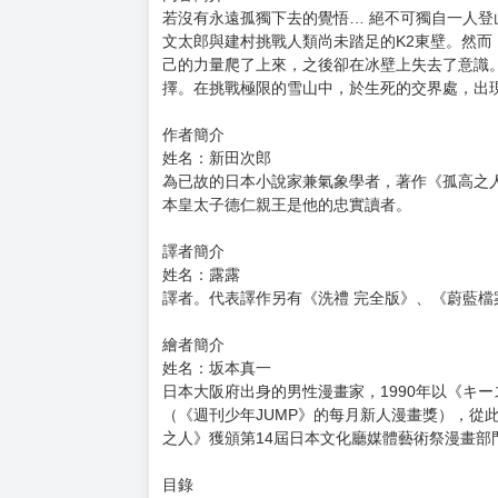
購買評價限制
使用超商取貨付款：負評≦1分 超商未取貨≦1
孤高之人(15)
孤高の人
開本:32開 規格:12.50*18
裝訂:平裝 頁數:208 內文印刷:單色
預計出版日期:2026/5/8 台幣售價:$140
內容簡介
若沒有永遠孤獨下去的覺悟… 絕不可獨自一人登山!
文太郎與建村挑戰人類尚未踏足的K2東壁。然而
己的力量爬了上來，之後卻在冰壁上失去了意識
擇。在挑戰極限的雪山中，於生死的交界處，出現
作者簡介
姓名：新田次郎
為已故的日本小說家兼氣象學者，著作《孤高之
本皇太子德仁親王是他的忠實讀者。
譯者簡介