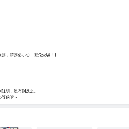
壞袋（快遞袋）
Ｅ破壞袋（快遞袋）
貨
）
?gid=3104440
服務，請務必小心，避免受騙！】