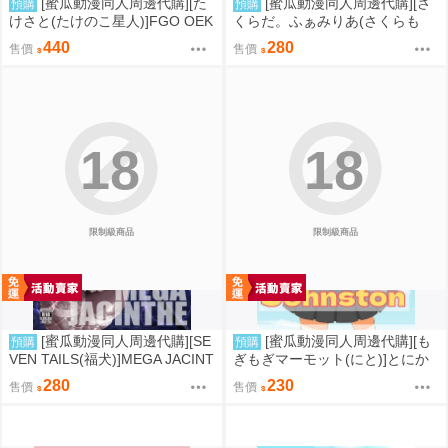
[蜜瓜動漫同人周邊代購][た
[蜜瓜動漫同人周邊代購][さ
預購
預購
けさと(たけのこ星人)]FGO OEK
くらだ。ふぁみりあ(さくらも
AKI Random5(FGO)(同人誌)
ち)]あたしを、見ててね。(學園
440
280
售價
售價
偶像大師)(同人誌)
18
18
限制級商品
限制級商品
[蜜瓜動漫同人周邊代購][SE
[蜜瓜動漫同人周邊代購][も
預購
預購
VEN TAILS(福犬)]MEGA JACINT
ぎもぎマーモット(にと)]とにか
HE(寶可夢)(同人誌)
く脱ぎたいジョンストン(艦隊收
280
230
售價
售價
藏)(同人誌)