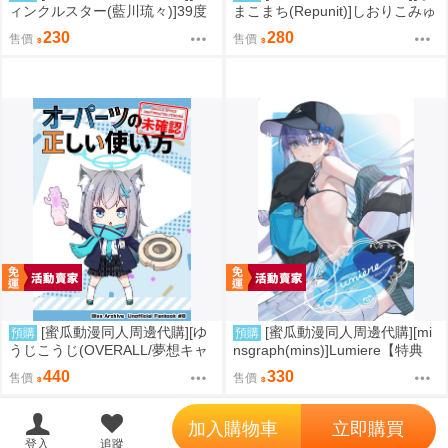
ィンクルスター(藍川琉々)]39度
まこまち(Repunit)]しおりこみゅ
のとろけそうな日(賽馬娘)(同人
にけ～しょん4(LoveLive、Love
230
280
售價
售價
誌)
Live虹ヶ咲学園スクールアイド
ル同好会)(同人誌)
[蜜瓜動漫同人周邊代購][ゆ
[蜜瓜動漫同人周邊代購][mi
預購
預購
うじこうじ(OVERALL/夢想キャ
nsgraph(mins)]Lumiere【特典
ンパス)(Yu-ji、コウジ)]オーパー
付】(FGO)(同人誌)
440
330
售價
售價
ツの正しい使い方(蔚藍檔案)(同
人誌)
';
加入購物車
立即購買
登入
追蹤