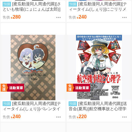
[蜜瓜動漫同人周邊代購][さ
[蜜瓜動漫同人周邊代購][テ
預購
預購
といも牧場(にょにょんば太郎)]
ィータイム(しぇり)]にごリリメ
帰ってきた ゆ～ちゅ～ば～
モリアル(2.5次元的誘惑)(同人
280
240
售價
售價
暁 企業案件・ゆっくり編(艦隊
誌)
收藏)(同人誌)
[蜜瓜動漫同人周邊代購][テ
[蜜瓜動漫同人周邊代購][送
預購
預購
ィータイム(しぇり)]バレンタイ
音会(夏馬)]航空機事故と心理学
ンデーキッス(2.5次元的誘惑)(同
(同人誌)
240
220
售價
售價
人誌)