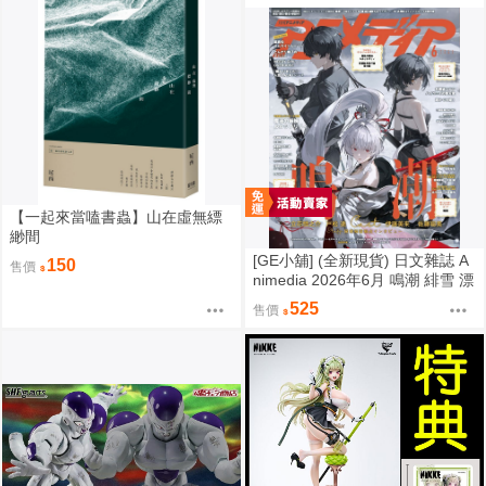
【一起來當嗑書蟲】山在虛無縹
緲間
[GE小舖] (全新現貨) 日文雜誌 A
150
售價
nimedia 2026年6月 鳴潮 緋雪 漂
泊者 魔法姊妹露露特莉莉
525
售價