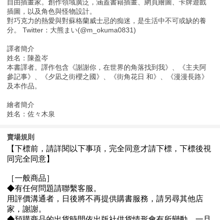
自由插畫家。創作領域廣泛，涵蓋書籍插畫、網頁繪圖、卡牌遊戲
插圖，以及角色與怪物設計。
對巧克力的熱愛與對蘇格蘭威士忌的痴迷，是生活中不可或缺的養
分。 Twitter：大熊まい(@m_okuma0831)
譯者簡介
姓名：陳盈岑
本書譯者。譯作包含《謝謝你，在世界的角落找到我》、《主夫阿
參記事》、《夕凪之街櫻之國》、《街角花日 和》、《漫漫長路》
及本作品。
繪者簡介
姓名：佐々木泉
賣場規則