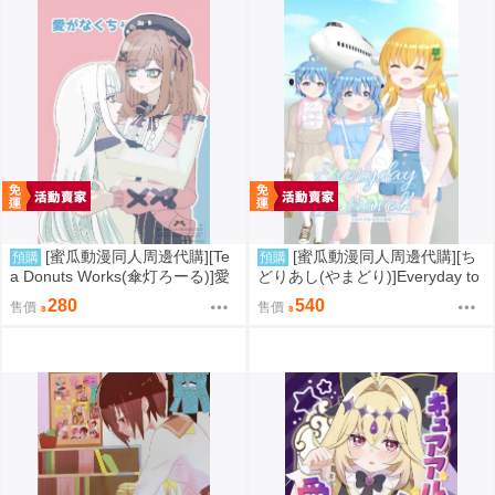
[蜜瓜動漫同人周邊代購][Te
[蜜瓜動漫同人周邊代購][ち
預購
預購
a Donuts Works(傘灯ろーる)]愛
どりあし(やまどり)]Everyday to
がなくちゃ(彩虹社)(同人誌)
travel!(同人誌)
280
540
售價
售價