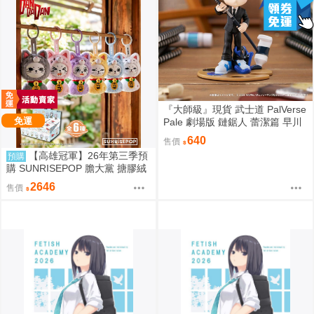
『大師級』現貨 武士道 PalVerse
免運
Pale 劇場版 鏈鋸人 蕾潔篇 早川
秋
640
售價
【高雄冠軍】26年第三季預
預購
購 SUNRISEPOP 膽大黨 搪膠絨
毛 晴天娃娃 6入盲盒套組 免運 0
2646
售價
819