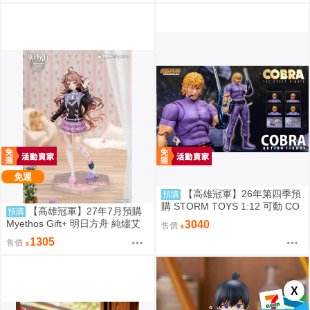
免運
【高雄冠軍】26年第四季預
預購
購 STORM TOYS 1:12 可動 CO
【高雄冠軍】27年7月預購
預購
BRA 眼鏡蛇 免訂金0825
Myethos Gift+ 明日方舟 純燼艾
3040
售價
雅法拉 後來的故事Ver 1/8 1011
1305
售價
X