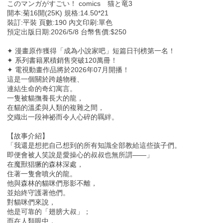
このマンガがすごい！ comics 猫と竜3
開本:菊16開(25K) 規格:14.50*21
裝訂:平裝 頁數:190 內文印刷:單色
預定出版日期:2026/5/8 台幣售價:$250
✦ 漫畫原作獲得「成為小說家吧」短篇日刊榜第一名！
✦ 系列書籍累積銷售突破120萬冊！
✦ 電視動畫作品將於2026年07月開播！
這是一個關於跨越物種、
連結生命的奇幻寓言。
一隻被貓撫養長大的龍，
在貓的溫柔與人類的複雜之間，
交織出一段神祕而令人心碎的羈絆。
【故事介紹】
「我還是想把自己想到的所有知識全部教給這些孩子們。
即便會被人笑說是愛操心的叔叔也無所謂——」
在魔獸猖獗的森林深處，
住著一隻會噴火的龍。
他與森林的貓咪們形影不離，
並始終守護著他們。
對貓咪們來說，
他是可靠的「翅膀大叔」；
而在人類眼中，