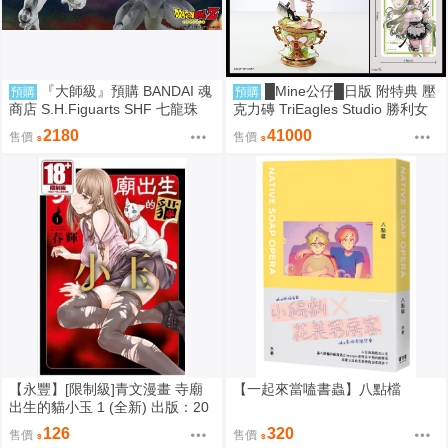
『大師級』預購 BANDAI 魂
█Mine公仔█日版 附特典 壓
預購
預購
商店 S.H.Figuarts SHF 七龍珠
克力磚 TriEagles Studio 勝利女
力量全開 弗利沙 戰損版
神 妮姬 NIKKE 索達 1/4 雕像
2180
41000
售價
售價
【永豐】[限制級]青文漫畫 寺廟
【一起來當嗑書蟲】八點檔
出生的貓小玉 1 (全新) 出版：20
26/08
126
320
售價
售價