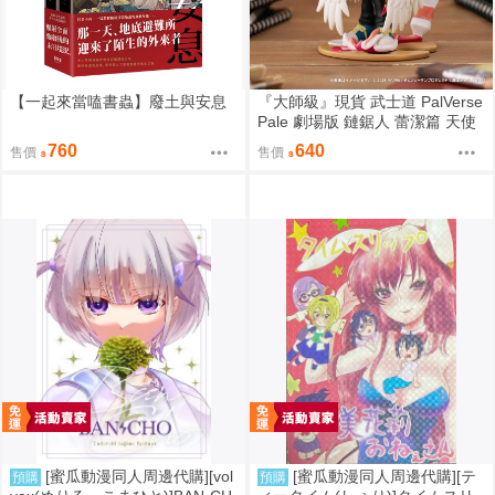
【一起來當嗑書蟲】廢土與安息
『大師級』現貨 武士道 PalVerse
Pale 劇場版 鏈鋸人 蕾潔篇 天使
惡魔
760
640
售價
售價
[蜜瓜動漫同人周邊代購][vol
[蜜瓜動漫同人周邊代購][テ
預購
預購