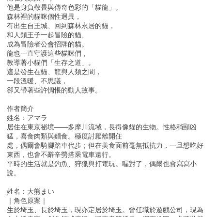
他是身負敬畏與傳奇色彩的「貓龍」。
森林裡的貓咪個性迥異，
有出生自王城、回到森林永居的貓，
和人類王子一起冒險的貓、
成為冒險者公會招牌的貓。
龍也一直守護這些貓咪們，
教導著小貓們「生存之道」。
這是發生在貓、龍與人類之間，
一段溫暖、不思議，
卻又帶著些許惆悵的動人故事。
作者簡介
姓名：アマラ
居住在東京祕境——多摩川流域，長得像貓的生物。性格稍顯凶
猛，喜食肉類與麵食。極度討厭離開住
處，偶爾會騎腳踏車代步；但在美食面前毫無抵抗力，一旦想吃好
東西，也會不辭辛勞搭乘電車遠行。
平時的生活就是釣魚、狩獵與打電玩。喔對了，偶爾也會寫寫小
說。
姓名：大熊まい
｜角色原案｜
生於埼玉、長於埼玉，現亦定居於埼玉。曾任職於遊戲公司，現為