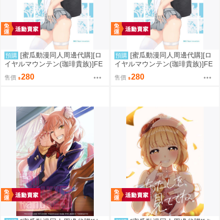
[蜜瓜動漫同人周邊代購][ロ
[蜜瓜動漫同人周邊代購][ロ
預購
預購
イヤルマウンテン(珈琲貴族)]FE
イヤルマウンテン(珈琲貴族)]FE
TISH ACADEMY【メロン限定
TISH ACADEMY(同人誌)
280
280
售價
售價
特典付】(同人誌)