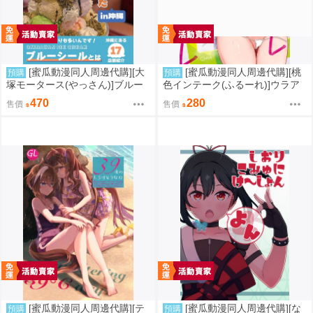
[蜜瓜動漫同人周邊代購][大
[蜜瓜動漫同人周邊代購][桃
預購
預購
塚モータース(やっさん)]ブルー
色インテーク(ふるーれ)]ウラア
シール全店いってみたin沖縄(同
カバレ オシオキハレ(蔚藍檔案)
470
280
售價
售價
人誌)
(同人誌)
[蜜瓜動漫同人周邊代購][テ
[蜜瓜動漫同人周邊代購][な
預購
預購