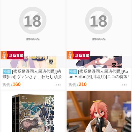
18
18
限制級商品
限制級商品
[蜜瓜動漫同人周邊代購][萌
[蜜瓜動漫同人周邊代購][Ku
預購
預購
壊(tsh)]ヴァンさま、わたし頑張
un Heiluri(相川結月)]ニコの特製!
ります!(同人誌)
おいなりフルコース(蔚藍檔案)
160
210
售價
售價
(同人誌)