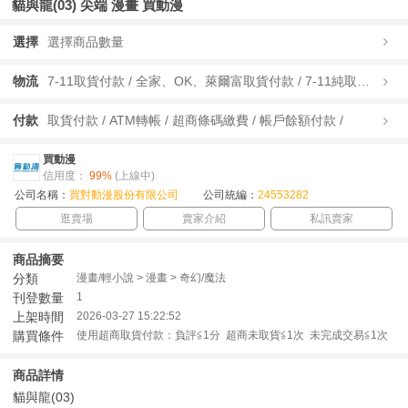
貓與龍(03) 尖端 漫畫 買動漫
選擇
選擇商品數量
物流
7-11取貨付款 / 全家、OK、萊爾富取貨付款 / 7-11純取貨 / 全家、OK、萊爾富純取貨 / 宅配/快遞 /
付款
取貨付款 / ATM轉帳 / 超商條碼繳費 / 帳戶餘額付款 /
買動漫
信用度：
99%
(上線中)
公司名稱：
買對動漫股份有限公司
公司統編：
24553282
逛賣場
賣家介紹
私訊賣家
商品摘要
分類
漫畫/輕小說 > 漫畫 > 奇幻/魔法
刊登數量
1
上架時間
2026-03-27 15:22:52
購買條件
使用超商取貨付款：負評≦1分 超商未取貨≦1次 未完成交易≦1次
商品詳情
貓與龍(03)