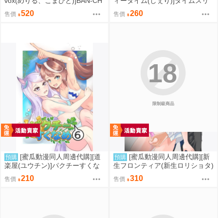
vox(めりる、こまひと)]BAN-CH
ィータイム(しぇり)]タイムスリ
O(Hololive)(同人誌)
ップ★美花莉おねぇさん!(2.5次
520
260
售價
售價
元的誘惑)(同人誌)
18
限制級商品
[蜜瓜動漫同人周邊代購][道
[蜜瓜動漫同人周邊代購][新
預購
預購
楽屋(ユウチン)]パクチーすくな
生フロンティア(新生ロリショタ)
め6(賽馬娘)(同人誌)
(桐下悠司、姫花此咲、kozi)]校
210
310
售價
售價
内●●日誌ーお兄ちゃんとの秘密
を握られてー(同人誌)