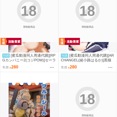
18
18
限制級商品
限制級商品
[蜜瓜動漫同人周邊代購][RP
[蜜瓜動漫同人周邊代購][AR
預購
預購
Gカンパニー2(コジPOM)]セーラ
CHANGEL(綾小路はるか)]黒猫
ープルート●●●●記録ッ(同人誌)
館 if X【特典付】(同人誌)
280
280
售價
售價
18
限制級商品