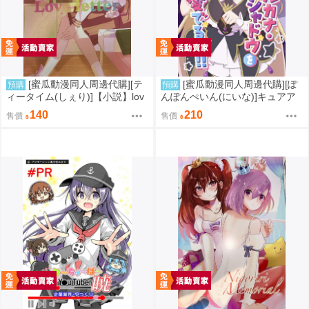
[蜜瓜動漫同人周邊代購][テ
[蜜瓜動漫同人周邊代購][ぽ
預購
預購
ィータイム(しぇり)]【小説】lov
んぽんぺいん(にいな)]キュアア
eletter(2.5次元的誘惑)(同人誌)
ルカナ・シャドウを愛でる本!(キ
140
210
售價
售價
ミとアイドル光之美少女♪、Yes!
光之美少女5)(同人誌)