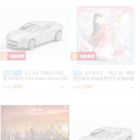
【上士】預購1月免訂
【小凜社】《免訂金》關於
預購
訂金
預購
金 MINIGT 1/64 Aston Martin DB
我在無意間被隔壁的天使變成廢
S 2008 銀2008 右駕 39674 080
柴這件事2 椎名真晝 賞櫻 小惡魔
430
330
售價
售價
9
偶像 愚人節 情人節 壓克力杯墊