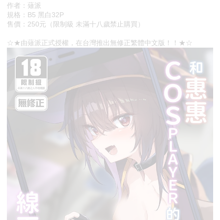
作者：薙派
規格：B5 黑白32P
售價：250元（限制級 未滿十八歲禁止購買）
☆★由薙派正式授權，在台灣推出無修正繁體中文版！！★☆