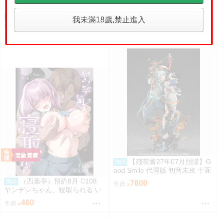
【高雄冠軍】27年3月預購
【高雄冠軍】27年2月預購
預購
預購
我未滿18歲,禁止進入
代理 MH 海賊王 喵賊王 我是要成
代理 MH 火影忍者 喵影忍者 疾風
為海賊王的喵! 中盒8入 再版 免訂
傳 師弟・絆篇 中盒8入 再版 免訂
1170
1170
售價
售價
金0813
金0813
【殘荷齋27年07月預購】G
預購
ood Smile 代理版 初音未來 十面
埋伏Ver. 1/7 PVC完成品 再販 09
（四葉亭）預約8月 C108
預購
7600
售價
06
ヤンデレちゃん、寝取られる い
つきけいせい
460
售價