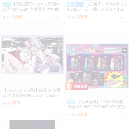
【高雄冠軍】27年1月預購
（四葉亭）預約8月 C1
預購
預購
訂金
代理 MH GEM 文豪野犬 掌中的
08 妹が一日一回しか目を合わせ
太宰 太宰治 免訂金0813
てくれない。After総集編 はまけ
1440
1050
售價
售價
ん。
【FENNEC (九櫻)】白藻 神使模
式 大滑鼠墊(W60cm x H35cm)
【FF47場前預購】{宅即門}
【高雄冠軍】27年1月預購
預購
700
售價
代理 MH INSIDE FANTASY 東寶
怪獸 哥吉拉對黑多拉 黑多拉 中
1070
售價
盒4入0813