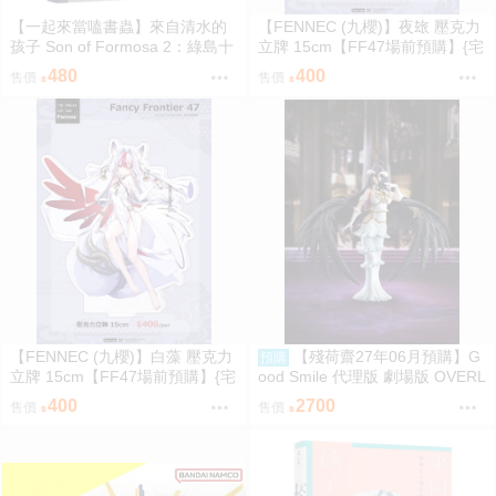
【一起來當嗑書蟲】來自清水的
【FENNEC (九櫻)】夜玈 壓克力
孩子 Son of Formosa 2：綠島十
立牌 15cm【FF47場前預購】{宅
年
即門}
480
400
售價
售價
【FENNEC (九櫻)】白藻 壓克力
【殘荷齋27年06月預購】G
預購
立牌 15cm【FF47場前預購】{宅
ood Smile 代理版 劇場版 OVERL
即門}
ORD 聖王國篇 雅兒貝德 figma
400
2700
售價
售價
可動 0917