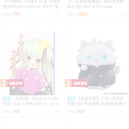
【FENNEC (九櫻)】白藻 大滑鼠
【一起來當嗑書蟲】來自清水的
墊(W60cm x H35cm)【FF47場
孩子(套) Son of Formosa
前預購】{宅即門}
700
1920
售價
售價
（四葉亭）預約8月 C108
【高雄冠軍】27年1月預購
預購
預購
千恋*万花 十周年合同 せしおダ
代理 MH 咒術迴戰 咒術喵 軟膠大
ブル
貓咪 五條悟 再版 免訂金0813
700
800
售價
售價