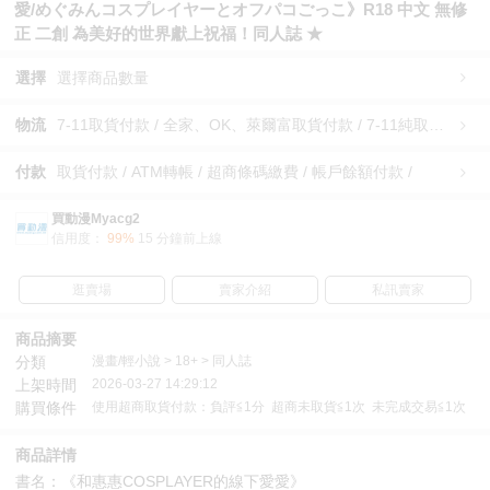
愛/めぐみんコスプレイヤーとオフパコごっこ》R18 中文 無修
正 二創 為美好的世界獻上祝福！同人誌 ★
選擇
選擇商品數量
物流
7-11取貨付款 / 全家、OK、萊爾富取貨付款 / 7-11純取貨 / 全家、OK、萊爾富純取貨 / 宅配/快遞 /
付款
取貨付款 / ATM轉帳 / 超商條碼繳費 / 帳戶餘額付款 /
買動漫Myacg2
信用度：
99%
15 分鐘前上線
逛賣場
賣家介紹
私訊賣家
商品摘要
分類
漫畫/輕小說 > 18+ > 同人誌
上架時間
2026-03-27 14:29:12
購買條件
使用超商取貨付款：負評≦1分 超商未取貨≦1次 未完成交易≦1次
商品詳情
書名：《和惠惠COSPLAYER的線下愛愛》