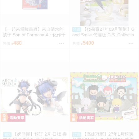
【一起來當嗑書蟲】來自清水的
【殘荷齋27年09月預購】G
預購
孩子 Son of Formosa 4：化作千
ood Smile 代理版 G.S. Collectio
風
n 蔚藍檔案 Blue Archive 渚 ～花
480
5400
售價
售價
香微笑～ 1/7 PVC完成品 0923
【奶熊屋】預訂 2月 日版 壽
【高雄冠軍】27年1月預購
預購
預購