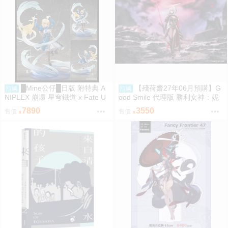
█Mine公仔█日版 附特典 A
【殘荷齋27年06月預購】G
預購
預購
NIPLEX 崩壞 星穹鐵道 x Fate U
ood Smile 代理版 勝利女神：妮
BW 無限劍制 Saber 1/7 PVC
姬 紅蓮：暗影 Hyper Body 可動
7890
3550
售價
售價
0917