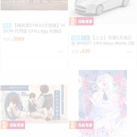
【殘荷齋27年01月預購】VI
預購
SION 代理版 CHILLfigg 化物語
盒玩 中盒6入 0923
【上士】預購1月免訂
預購
訂金
3500
售價
金 MINIGT 1/64 Aston Martin DB
S 2008 銀2008 左駕 39671 080
430
售價
9