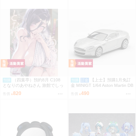
（四葉亭）預約8月 C108
【上士】預購1月免訂
預購
預購
訂金
となりのあやねさん 旅館でしっ
金 MINIGT 1/64 Aston Martin DB
ぽり編 ヘリを
S 2008 銀2008 左駕吊卡 39672
820
490
售價
售價
0809