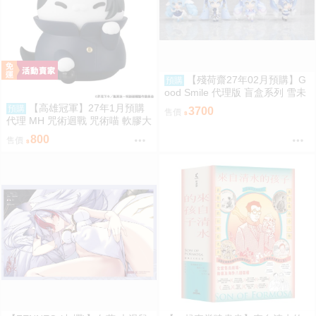
【殘荷齋27年02月預購】G
預購
ood Smile 代理版 盲盒系列 雪未
來全明星 模型收藏 Vol.2 盒玩 09
【高雄冠軍】27年1月預購
預購
3700
售價
06
代理 MH 咒術迴戰 咒術喵 軟膠大
貓咪 夏油傑 再版 免訂金0813
800
售價