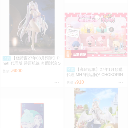
【殘荷齋27年08月預購】P
預購
hat! 代理版 碧藍航線 奇爾沙治 S
pringtime Data 1/6 PVC完成品 0
【高雄冠軍】27年1月預購
預購
6000
售價
923
代理 MH 守護甜心! CHOKORIN
迷你玩偶收藏集 第1彈 中盒6入
910
售價
免訂金0813