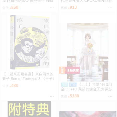
屋 阿爾卡納蒂亞 薇兒蕾特 First
代理 MH 獵人 CHOKORIN 迷你
Engage 一般版 組裝模型 0816
玩偶收藏集 第1彈 中盒6入 免訂
850
910
售價
售價
金0813
【一起來當嗑書蟲】來自清水的
孩子 Son of Formosa 3:《王子》
時代
【上士】預購4月免訂
預購
訂金
480
售價
金 QuesQ 萊莎的鍊金工房 萊莎
琳 斯托特 婚紗禮服Ver 1/7 1111
5180
售價