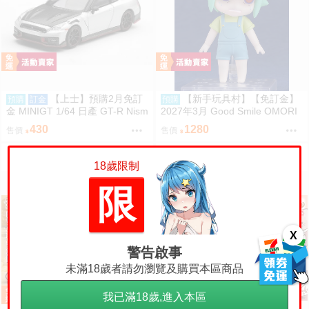
【上士】預購2月免訂
【新手玩具村】【免訂金】
預購
訂金
預購
金 MINIGT 1/64 日產 GT-R Nism
2027年3月 Good Smile OMORI
o 2024 銀 左駕 39678 0809
Basil 黏土人 再販
430
1280
售價
售價
18歲限制
限
X
警告啟事
未滿18歲者請勿瀏覽及購買本區商品
我已滿18歲,進入本區