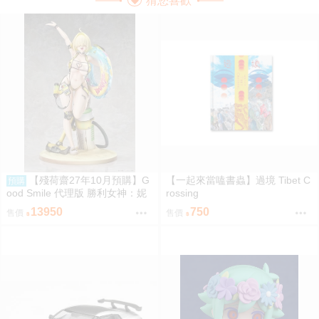
猜您喜歡
【殘荷齋27年10月預購】G
【一起來當嗑書蟲】過境 Tibet C
預購
ood Smile 代理版 勝利女神：妮
rossing
姬 伊萊格：BOOM與驚嚇 1/4 PV
13950
750
售價
售價
C完成品 0906