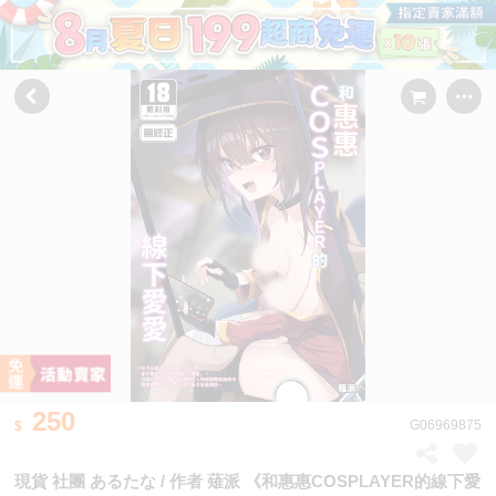
250
G06969875
現貨 社團 あるたな / 作者 薙派 《和惠惠COSPLAYER的線下愛