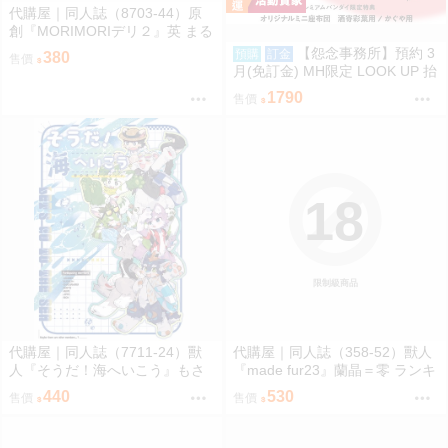
代購屋｜同人誌（8703-44）原
創『MORIMORIデリ２』英 まる
てん丼
【怨念事務所】預約 3
預購
訂金
380
售價
月(免訂金) MH限定 LOOK UP 抬
頭 超時空輝耀姬 輝耀&酒寄彩葉
1790
售價
套組附特典 0816
18
限制級商品
代購屋｜同人誌（7711-24）獸
代購屋｜同人誌（358-52）獸人
人『そうだ！海へいこう』もさ
『made fur23』蘭晶＝零 ランキ
パラレルワールド
チ 096
440
530
售價
售價