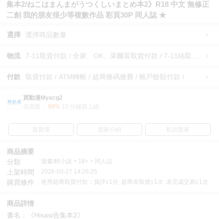
集本2/ねこはまんまがうつくしいまとめ本2》R18 中文 無修正
二創 我的朋友很少等複數作品 彩頁30P 同人誌 ★
選擇
選擇商品數量
物流
7-11取貨付款 / 全家、OK、萊爾富取貨付款 / 7-11純取貨 / 全家、OK、萊爾富純取貨 / 宅配/快遞 /
付款
取貨付款 / ATM轉帳 / 超商條碼繳費 / 帳戶餘額付款 /
買動漫Myacg2
信用度：
99%
10 分鐘前上線
逛賣場
賣家介紹
私訊賣家
商品摘要
分類
漫畫/輕小說 > 18+ > 同人誌
上架時間
2026-03-27 14:26:25
購買條件
使用超商取貨付款：負評≦1分 超商未取貨≦1次 未完成交易≦1次
商品詳情
書名：《Hisasi合集本2》