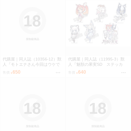
18
限制級商品
代購屋｜同人誌（10356-12）獸
代購屋｜同人誌（11995-3）獸
人『モトエナさん今回はウケで
人『魅獣の果実SD ステッカ
お願いします！！』まだら模様
ー』KEYAKI Hobby rig-pa2026
650
640
售價
售價
まんだら亭
KEYAKI Hobby
18
18
限制級商品
限制級商品