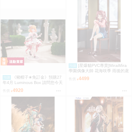
[星爆貓PVC專賣]MiraiMira
預購
學園偶像大師 花海咲季 雨後的鳶
尾花 特訓前Ver. 1/7 預計2027/07
《豬帽子✬免訂金》預購27
預購
4499
售價
到貨
年4月 Luminous Box 請問您今天
要來點兔子嗎？ 心愛 禮服Ver 1/
4920
售價
7 0906