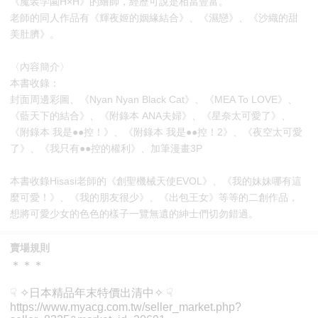
《魔装学園H×H》的繪師，經歷可說是相當豐富。
老師的同人作品有《輝夜姬的姻緣結合》、《濕戀》、《沙織的甜
美肚臍》。
〈內容簡介〉
本書收錄：
封面周邊彩圖、《Nyan Nyan Black Cat》、《MEA To LOVE》、
《藍天下的結合》、《附錄本 ANA夫婦》、《星奈太可愛了》、
《附錄本 我是●●控！》、《附錄本 我是●●控！2》、《夜空太可愛
了》、《我只有●●控的權利》、加筆漫畫3P
本書收錄Hisasi老師的《創聖機械天使EVOL》、《我的妹妹哪有這
麼可愛！》、《我的朋友很少》、《出包王女》等等的二創作品，
想將可愛少女的色色的樣子一覽無遺的紳士們切勿錯過。
賣場規則