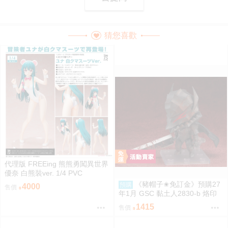
猜您喜歡
代理版 FREEing 熊熊勇闖異世界
優奈 白熊裝ver. 1/4 PVC
《豬帽子✬免訂金》預購27
預購
4000
售價
年1月 GSC 黏土人2830-b 烙印
勇士 凱茲 狂戰士鎧甲Ver. BLOO
1415
售價
D EDITION 0906