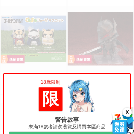
【怨念事務所】預購 1
【上士】預購27年1月
預購
訂金
預購
訂金
1月(免訂金)Ensky 黃金神威 動物
免訂金 代理版 GSC 黏土人 烙印
18歲限制
模樣坐姿娃吊飾 布偶 第2彈 3款
勇士 凱茲 狂戰士鎧甲Ver. BLOO
440
1415
售價
售價
分售 三次再販 0816
D EDITION
限
X
警告啟事
未滿18歲者請勿瀏覽及購買本區商品