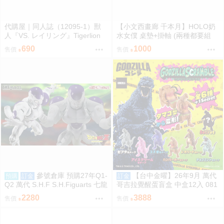
代購屋｜同人誌（12095-1）獸
【小文西畫廊 千本月】HOLO奶
人『VS. レイリング』Tigerlion
水女僕 桌墊+掛軸 (兩種都要組
Moikana GRRRCOMICS-TG
合) 桌墊 滑鼠墊 70*40 掛軸 50*7
690
1000
售價
售價
0 R18【FF47場前預購】{宅即
門}
參號倉庫 預購27年Q1-
【台中金曜】26年9月 萬代
預購
訂金
訂金
Q2 萬代 S.H.F S.H.Figuarts 七龍
哥吉拉覺醒蛋盲盒 中盒12入 081
珠 FULL POWER 弗力札 戰損版
2
2280
3888
售價
售價