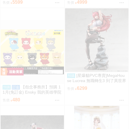
5599
4999
售價
售價
[星爆貓PVC專賣]MegaHou
預購
se Lucrea 無職轉生3 到了異世界
就拿出真本事 艾莉絲·伯雷亞斯·
【怨念事務所】預購 1
預購
訂金
6299
售價
格雷拉特 預計2027/06到貨
1月(免訂金) Ensky 我的英雄學院
Q版動物裝珠鍊布偶吊飾 娃娃 第
480
售價
2彈 9款分售 0816