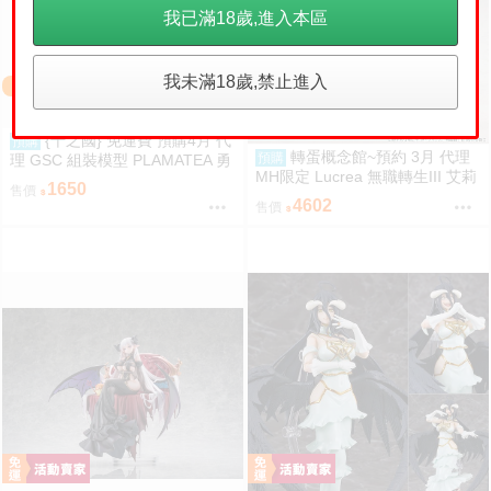
我已滿18歲,進入本區
我未滿18歲,禁止進入
免運
{千之國} 免運費 預購4月 代
預購
轉蛋概念館~預約 3月 代理
預購
理 GSC 組裝模型 PLAMATEA 勇
MH限定 Lucrea 無職轉生III 艾莉
者王 獅子王凱 約16公分 9月10日
1650
售價
絲 高約27公分 超商付款免訂金
截止
4602
售價