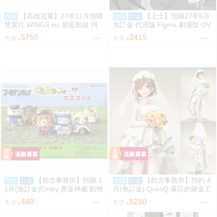
【高雄冠軍】27年11月預購
【上士】預購27年6月
預購
預購
訂金
雙翼社 WINGS inc.碧藍航線 阿
免訂金 代理版 Figma 劇場版 OV
爾比恩 銀月下的夜之眷屬 1/7 免
ERLORD 聖王國篇 雅兒貝德
5750
2415
售價
售價
訂金
【怨念事務所】預購 1
【怨念事務所】預約 4
預購
訂金
預購
訂金
1月(免訂金)Ensky 黃金神威 動物
月(免訂金) QuesQ 萊莎的鍊金工
模樣坐姿娃吊飾 布偶 第1彈 6款
房 萊莎琳 斯托特 婚紗禮服Ver 1/
440
5280
售價
售價
分售 三次再販 0816
7 1025