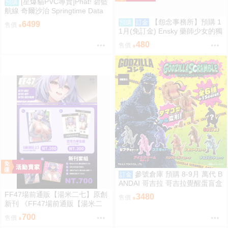
[星爆貓PVC專賣]Phat! 碧藍
預購
航線 奇爾沙治 Springtime Data
預計2027/11到貨
【怨念事務所】預購 1
預購
訂金
6499
售價
1月(免訂金) Ensky 藥師少女的獨
語 Q版動物裝珠鍊布偶吊飾 娃娃
480
售價
2款分售 0816
參號倉庫 預購 8-9月 萬代 B
訂金
ANDAI 哥吉拉 哥吉拉覺醒蛋盲盒
中盒12入 812超取免訂
FF47場前通販【湯米二七】原創
3480
售價
新刊 《FF47場前通販【湯米二
七】原創新刊 《綠鼎記上（下
700
售價
略）》 壓克力磁吸滑軌學生證 感