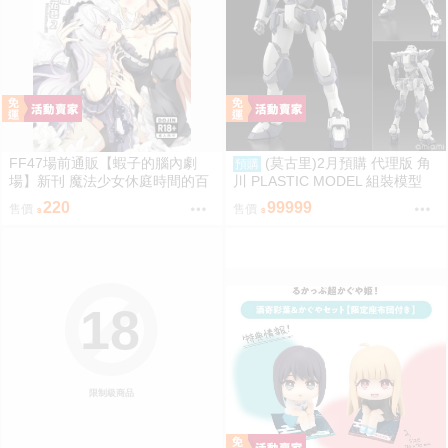
FF47場前通販【蝦子的腦內劇
(莫古里)2月預購 代理版 角
預購
場】新刊 魔法少女休庭時間的百
川 PLASTIC MODEL 組裝模型
合花藝2 魔法少女的魔女裁判 蝦
驚爆危機 1/48 強弩兵 一般版 免
220
99999
售價
售價
子 Ebiko［箱庭交響曲-通販］
訂金
18
限制級商品