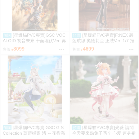
[星爆貓PVC專賣]GSC VOC
[星爆貓PVC專賣]F:NEX 碧
預購
預購
ALOID 初音未來 十面埋伏Ver. 再
藍航線 奧德莉亞 正裝Ver. 1/7 預
版 預計2027/10到貨
計2027/06到貨
8099
4699
售價
售價
[星爆貓PVC專賣]GSC G.S.
[星爆貓PVC專賣]光菱 請問
預購
預購
Collection 蔚藍檔案 渚 ～花香滿
今天要來點兔子嗎？ 心愛 連身裙
溢的微笑～ 預計2027/12到貨
Ver. 預計2027/08到貨