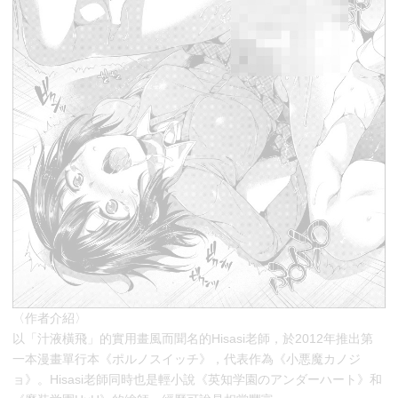
〈作者介紹〉
以「汁液橫飛」的實用畫風而聞名的Hisasi老師，於2012年推出第
一本漫畫單行本《ポルノスイッチ》，代表作為《小悪魔カノジ
ョ》。Hisasi老師同時也是輕小說《英知学園のアンダーハート》和