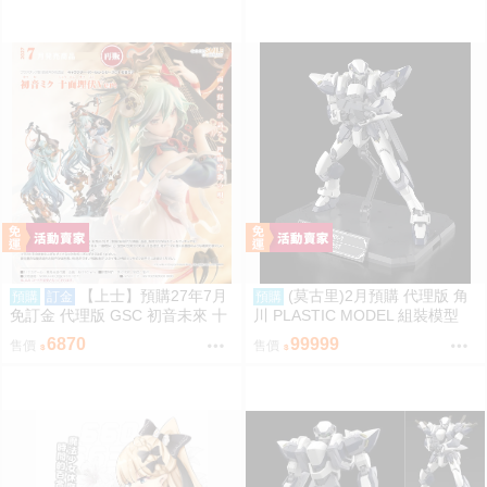
謝簽名板トミー27 ［箱庭交響
曲-通販］》 壓克力磁吸滑軌學生
證 簽感謝簽名板トミー27 ［箱庭
交響曲-通販］
【上士】預購27年7月
(莫古里)2月預購 代理版 角
預購
訂金
預購
免訂金 代理版 GSC 初音未來 十
川 PLASTIC MODEL 組裝模型
面埋伏Ver. 1/7 再版
驚爆危機 1/48 強弩兵 特別套組
6870
99999
售價
售價
免訂金