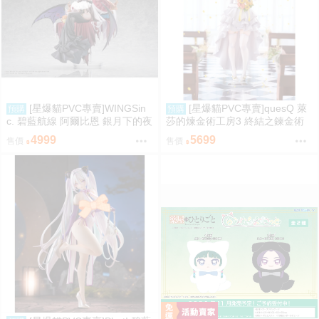
[星爆貓PVC專賣]WINGSin
[星爆貓PVC專賣]quesQ 萊
預購
預購
c. 碧藍航線 阿爾比恩 銀月下的夜
莎的煉金術工房3 終結之鍊金術
之眷屬 1/7 預計2028/01到貨
士與秘密鑰匙 萊莎琳・斯托特 婚
4999
5699
售價
售價
紗Ver. 1/7 預計2027/07到貨