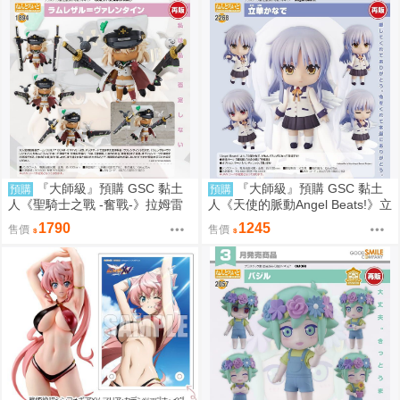
『大師級』預購 GSC 黏土
『大師級』預購 GSC 黏土
預購
預購
人《聖騎士之戰 -奮戰-》拉姆雷
人《天使的脈動Angel Beats!》立
薩爾=瓦倫泰 再販
華奏 再販
1790
1245
售價
售價