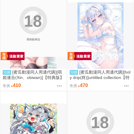
18
限制級商品
[蜜瓜動漫同人周邊代購][萌
[蜜瓜動漫同人周邊代購][hol
預購
預購
姫連合(Xin、obiwan)]【特典版】
y drip(柊)]untitled collection【特
カーニバル43-混浴地獄3 ～幻月
典付】(同人誌)
410
470
售價
售價
遊儀の性転換裁判～(崩壞：星穹
鐵道)(同人誌)
18