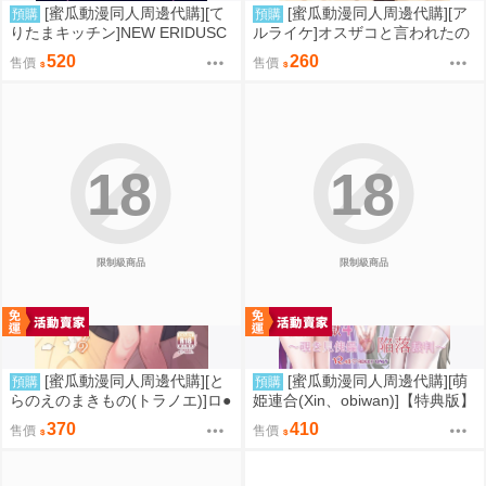
[蜜瓜動漫同人周邊代購][て
[蜜瓜動漫同人周邊代購][ア
預購
預購
りたまキッチン]NEW ERIDUSC
ルライケ]オスザコと言われたの
APE(絕區零)(同人誌)
で俺の本気でわからせてみた(同
520
260
售價
售價
人誌)
18
18
限制級商品
限制級商品
[蜜瓜動漫同人周邊代購][と
[蜜瓜動漫同人周邊代購][萌
預購
預購
らのえのまきもの(トラノエ)]ロ●
姫連合(Xin、obiwan)]【特典版】
巨乳お嬢様藤宮あいりの華麗な
カーニバル44-混浴地獄4 ～覗き
370
410
售價
售價
るおねだり(同人誌)
見傀儡の陥落裁判～(崩壞：星穹
鐵道)(同人誌)