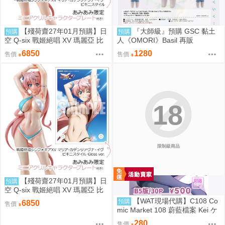
【殘荷齋27年01月預購】日
『大師級』預購 GSC 黏土
預購
預購
空 Q-six 戰姬絕唱 XV 瑪麗亞 比
人《OMORI》Basil 再販
基尼Ver 1/7 一般版
6850
1280
售價
售價
18
限制級商品
【殘荷齋27年01月預購】日
預購
空 Q-six 戰姬絕唱 XV 瑪麗亞 比
基尼Ver 1/7 油光版
【WAT現場代購】C108 Co
預購
6850
售價
mic Market 108 蔚藍檔案 Kei ケ
イちゃん かいはつけいかくっ！
280
售價