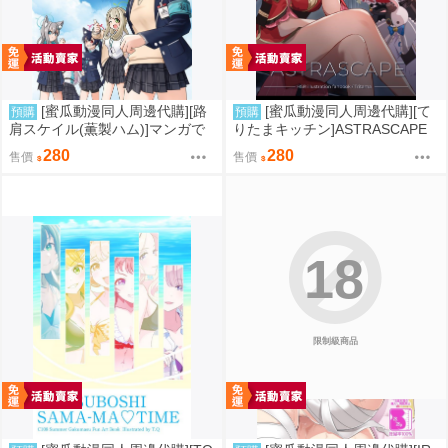
[蜜瓜動漫同人周邊代購][路
[蜜瓜動漫同人周邊代購][て
預購
預購
肩スケイル(薫製ハム)]マンガで
りたまキッチン]ASTRASCAPE
わかるアビドスシリーズ ちゃ
(崩壞：星穹鐵道)(同人誌)
280
280
售價
售價
ぶ台星人のひみつ(蔚藍檔案)(同
人誌)
18
限制級商品