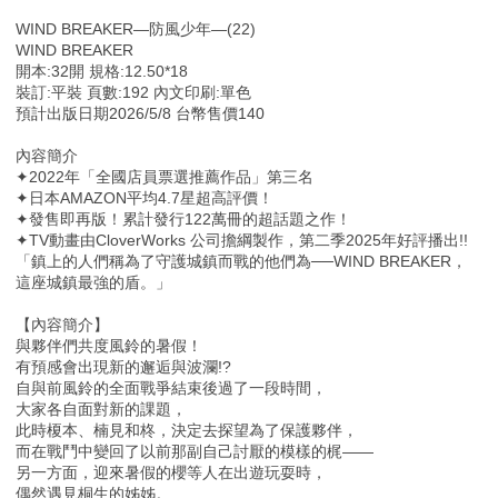
WIND BREAKER—防風少年—(22)
WIND BREAKER
開本:32開 規格:12.50*18
裝訂:平裝 頁數:192 內文印刷:單色
預計出版日期2026/5/8 台幣售價140
內容簡介
✦2022年「全國店員票選推薦作品」第三名
✦日本AMAZON平均4.7星超高評價！
✦發售即再版！累計發行122萬冊的超話題之作！
✦TV動畫由CloverWorks 公司擔綱製作，第二季2025年好評播出!!
「鎮上的人們稱為了守護城鎮而戰的他們為──WIND BREAKER，
這座城鎮最強的盾。」
【內容簡介】
與夥伴們共度風鈴的暑假！
有預感會出現新的邂逅與波瀾!?
自與前風鈴的全面戰爭結束後過了一段時間，
大家各自面對新的課題，
此時榎本、楠見和柊，決定去探望為了保護夥伴，
而在戰鬥中變回了以前那副自己討厭的模樣的梶——
另一方面，迎來暑假的櫻等人在出遊玩耍時，
偶然遇見桐生的姊姊。