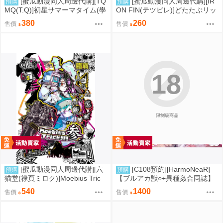
[蜜瓜動漫同人周邊代購][TQ
[蜜瓜動漫同人周邊代購][IR
預購
預購
MQ(T.Q)]初星サマーマタイム(學
ON FIN(テツビレ)]どたたぷリッ
園偶像大師)(同人誌)
プ(FGO)(同人誌)
380
260
售價
售價
18
限制級商品
[蜜瓜動漫同人周邊代購][六
[C108預約][HarmoNeaR]
預購
預購
猫堂(禄頁ミロク)]Moebius Tric
【ブルアカ獣○+異種姦合同誌】
k!!! 参(FGO)(同人誌)
Sow do on me! vol.3 蔚藍檔案
540
1400
售價
售價
同人誌040031332357