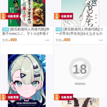
[蜜瓜動漫同人周邊代購][和
[蜜瓜動漫同人周邊代購][コ
預購
預購
菓子note(ユノ、サトル)]本場イ
ーポ早水(早水央)]ゆえなきもの
タリアのオリーブオイルで自宅
たち(同人誌)
400
400
售價
售價
ご飯のQOLを爆上げ!(同人誌)
18
限制級商品