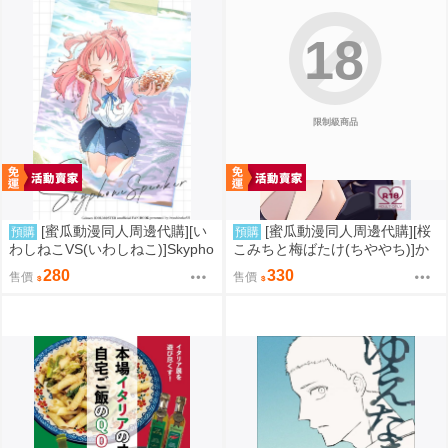
18
限制級商品
[蜜瓜動漫同人周邊代購][い
[蜜瓜動漫同人周邊代購][桜
預購
預購
わしねこVS(いわしねこ)]Skypho
こみちと梅ばたけ(ちややち)]か
ne Speaker(學園偶像大師)(同人
わいいふたりがいちゃあま×××し
280
330
售價
售價
誌)
てるだけのはなし(同人誌)