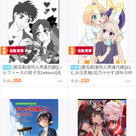
[蜜瓜動漫同人周邊代購][シ
[蜜瓜動漫同人周邊代購][ね
預購
預購
ルフィーヌの双子宮(ettsun)]名
むみ注意報(北乃そやす)]EN GIR
前もよべないビギナーズ【特典
LS! Vol.11(彩虹社)(同人誌)
350
210
售價
售價
付】(FGO/stay night)(同人誌)