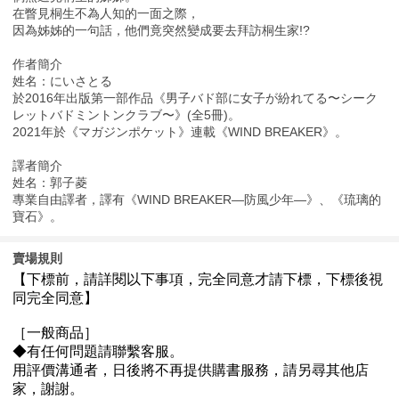
在瞥見桐生不為人知的一面之際，
因為姊姊的一句話，他們竟突然變成要去拜訪桐生家!?
作者簡介
姓名：にいさとる
於2016年出版第一部作品《男子バド部に女子が紛れてる〜シーク
レットバドミントンクラブ〜》(全5冊)。
2021年於《マガジンポケット》連載《WIND BREAKER》。
譯者簡介
姓名：郭子菱
專業自由譯者，譯有《WIND BREAKER—防風少年—》、《琉璃的
寶石》。
賣場規則