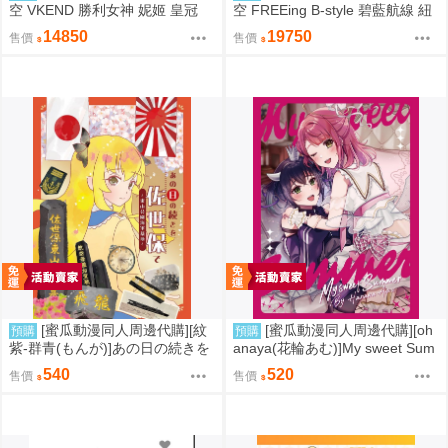
空 VKEND 勝利女神 妮姬 皇冠
空 FREEing B-style 碧藍航線 紐
榮耀之花 1/4 附特典
澤西 新澤西 宿舍計劃Ver 1/3
14850
19750
售價
售價
[蜜瓜動漫同人周邊代購][紋
[蜜瓜動漫同人周邊代購][oh
預購
預購
紫-群青(もんが)]あの日の続きを
anaya(花輪あむ)]My sweet Sum
佐世保で～東山公園海軍墓地～
mer【特典付】(LoveLive虹ヶ咲
540
520
售價
售價
(同人誌)
学園スクールアイドル同好会)(同
人誌)