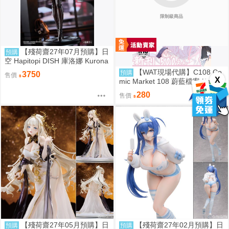
限制級商品
【殘荷齋27年07月預購】日
預購
空 Hapitopi DISH 庫洛娜 Kurona
盛情邀請 1/6 附特典
【WAT現場代購】C108 Co
預購
3750
售價
X
mic Market 108 蔚藍檔案 Kei お
ねがい!! ケイちゃんっ♡
280
售價
【殘荷齋27年05月預購】日
【殘荷齋27年02月預購】日
預購
預購