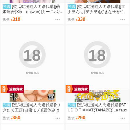
[蜜瓜動漫同人周邊代購][萌
[蜜瓜動漫同人周邊代購][ヲ
預購
預購
姫連合(Xin、obiwan)]カーニバル
ナヲんち(ヲナヲ)]好きな子が性
44-混浴地獄4 ～覗き見傀儡の陥
処理係に選ばれる話(同人誌)
310
330
售價
售價
落裁判～(崩壞：星穹鐵道)(同人
誌)
18
18
限制級商品
限制級商品
[蜜瓜動漫同人周邊代購][つ
[蜜瓜動漫同人周邊代購][ST
預購
預購
きたて工房(白蜜モチ)]夏休みは
UDIO TIAMAT(TANABE)]La faux
お姉ちゃんといっしょに4(同人
-主猟聖母-(FGO)(同人誌)
350
290
售價
售價
誌)