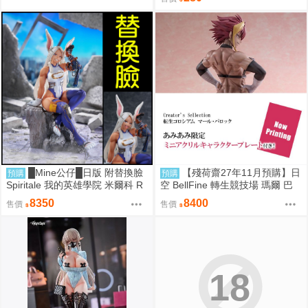
█Mine公仔█日版 附替換臉
【殘荷齋27年11月預購】日
預購
預購
Spiritale 我的英雄學院 米爾科 R
空 BellFine 轉生競技場 瑪爾 巴
abbit 1/7 PVC D9265
洛克 1/6
8350
8400
售價
售價
18