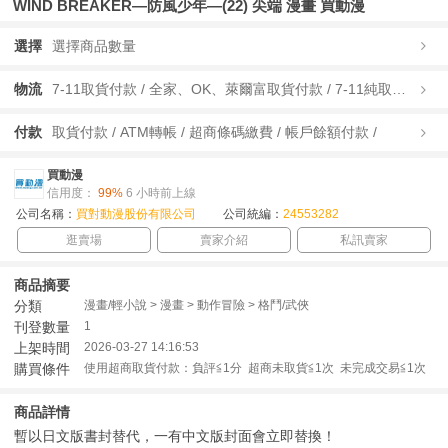
WIND BREAKER—防風少年—(22) 尖端 漫畫 買動漫
選擇
選擇商品數量
物流
7-11取貨付款 / 全家、OK、萊爾富取貨付款 / 7-11純取貨 / 全家、OK、萊爾富純取貨 / 宅配/快遞 /
付款
取貨付款 / ATM轉帳 / 超商條碼繳費 / 帳戶餘額付款 /
買動漫
信用度：
99%
6 小時前上線
公司名稱：
買對動漫股份有限公司
公司統編：
24553282
逛賣場
賣家介紹
私訊賣家
商品摘要
分類
漫畫/輕小說 > 漫畫 > 動作冒險 > 格鬥/武俠
刊登數量
1
上架時間
2026-03-27 14:16:53
購買條件
使用超商取貨付款：負評≦1分 超商未取貨≦1次 未完成交易≦1次
商品詳情
暫以日文版書封替代，一有中文版封面會立即替換！