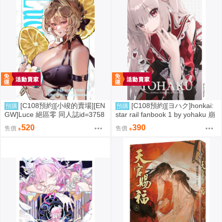
[C108預約][小竣的賣場][EN
[C108預約][ヨハク]honkai:
預購
預購
GW]Luce 絕區零 同人誌id=3758
star rail fanbook 1 by yohaku 崩
416
壞：星穹鐵道 同人誌id=3767971
520
390
售價
售價