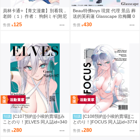
員林卡通⭐️【青文漫畫】別看我，
Beau特佛toys 現貨 代理 景品 葬
老師（１）作者： 狗飼ミギ(附尼
送的芙莉蓮 Glasscape 欣梅爾 0
采書套)
302
125
430
售價
售價
[C107預約][小竣的賣場][み
[C108預約][小竣的賣場][こ
預購
預購
ことのり！]ELVES 同人誌id=340
とのり！]FOCUS 同人誌id=3774
9788
475
280
280
售價
售價