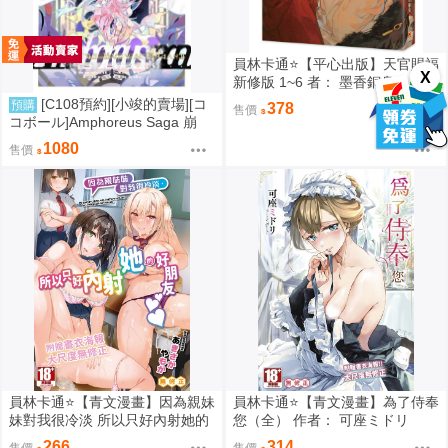
員林卡通⭐️【平心出版】天官賜福
X
新修版 1~6 者： 墨香銅臭
[C108預約][小竣的賣場][コ
預購
378
售價
コボール]Amphoreus Saga 崩
壞：星穹鐵道 同人誌id=3745928
1080
售價
員林卡通⭐️【青文漫畫】因為親妹
員林卡通⭐️【青文漫畫】為了侍奉
妹對我很冷淡 所以只好內射她的
您（全） 作者： 可座ミドリ
好朋友（全） 作者： あきさかや
266
314