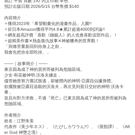
裝訂:平裝 頁數:192 內文印刷:單色
預計出版日期:2026/5/15 台幣售價:$140
內容簡介
✧獲得2023年「希望動畫化的漫畫作品」入圍!!
✧於日本Amazon獲得平均4.8★累計超過4000則評論!!
✧網友超高評價「喜歡《鏈鋸人》的人也會喜歡這部作品」！
✧超精美作畫✕熱血復仇故事✕神祕獵奇的世界觀！
「與痛苦重新回到你身上之前，
我會先把你全部吃掉。」
───｜故事簡介｜───
東京因為成了神的居所而被列為危險區域。
少女‧和花被神明‧沃洛夫擄走，
儘管她曾努力嘗試脫逃，卻被體內的神明‧亞露菈佔據身體。
欲擺脫被亞露菈追殺的沃洛夫，再次見到昔日交好的神明‧沃洛卡
畢，
並且向對方求救，不過『死亡』已東京因為成了神的居所而被列為
危險區域。
作者簡介
姓名：江野朱美
代表作《美少年ネス》、《たびしカワラん!!》、《亜獣譚》、《Aft
er God 神墮之境》。