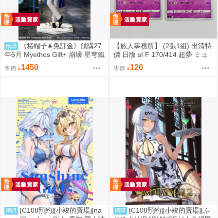
《豬帽子✬免訂金》預購27
【旅人事務所】 (2張1組) 出清特
預購
年6月 Myethos Gift+ 崩壞 星穹鐵
價 日版 sI F 170/414 超夢 ミュ
道 白厄 列車環遊記Ver 1/8 1011
ウツー PTCG 寶可夢 卡牌【原售
1450
120
售價
售價
價480元 特價120元】
[C108預約][小竣的賣場][na
[C108預約][小竣的賣場][ふ
預購
預購