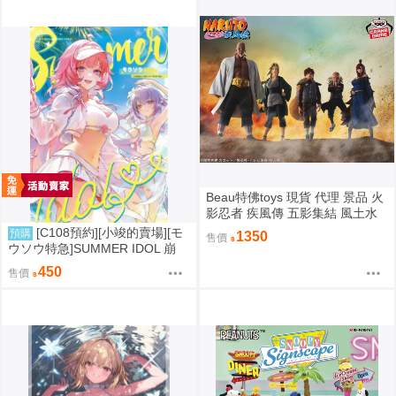
Beau特佛toys 現貨 代理 景品 火
影忍者 疾風傳 五影集結 風土水
影 我愛羅 大野木 照美冥 0302
[C108預約][小竣的賣場][モ
預購
1350
售價
ウソウ特急]SUMMER IDOL 崩
壞：星穹鐵道 同人誌id=3758363
450
售價