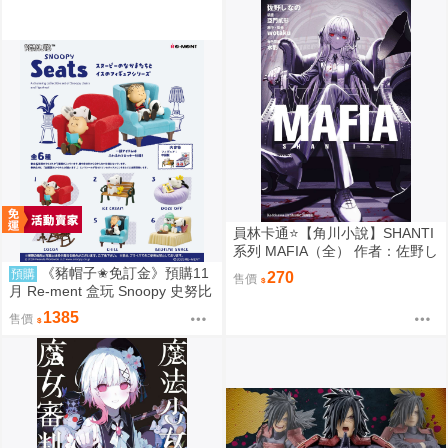
員林卡通⭐️【角川小說】SHANTI
系列 MAFIA（全） 作者：佐野し
なの (附尼采書套)
《豬帽子✬免訂金》預購11
預購
270
售價
月 Re-ment 盒玩 Snoopy 史努比
悠閒座椅場景 中盒6入 0816
1385
售價