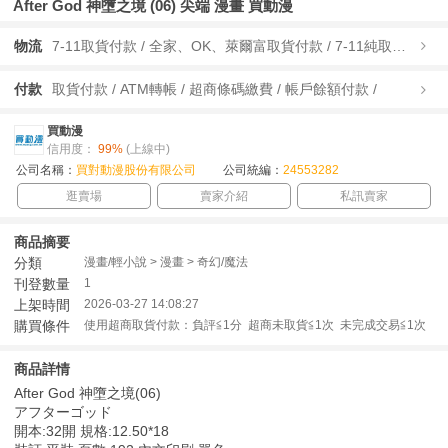
After God 神墮之境 (06) 尖端 漫畫 買動漫
物流
7-11取貨付款 / 全家、OK、萊爾富取貨付款 / 7-11純取貨 / 全家、OK、萊爾富純取貨 / 宅配/快遞 /
付款
取貨付款 / ATM轉帳 / 超商條碼繳費 / 帳戶餘額付款 /
買動漫
信用度：
99%
(上線中)
公司名稱：
買對動漫股份有限公司
公司統編：
24553282
逛賣場
賣家介紹
私訊賣家
商品摘要
分類
漫畫/輕小說 > 漫畫 > 奇幻/魔法
刊登數量
1
上架時間
2026-03-27 14:08:27
購買條件
使用超商取貨付款：負評≦1分 超商未取貨≦1次 未完成交易≦1次
商品詳情
After God 神墮之境(06)
アフターゴッド
開本:32開 規格:12.50*18