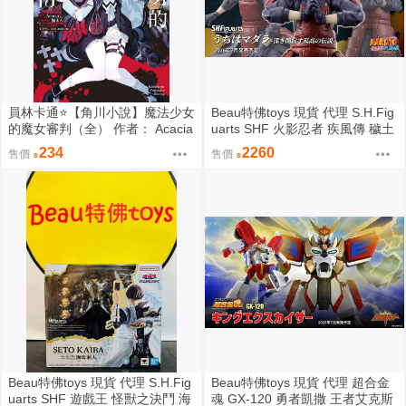
員林卡通⭐️【角川小說】魔法少女
Beau特佛toys 現貨 代理 S.H.Fig
的魔女審判（全） 作者： Acacia
uarts SHF 火影忍者 疾風傳 穢土
(附尼采書套)
轉身 宇智波斑 0209
234
2260
售價
售價
Beau特佛toys 現貨 代理 S.H.Fig
Beau特佛toys 現貨 代理 超合金
uarts SHF 遊戲王 怪獸之決鬥 海
魂 GX-120 勇者凱撒 王者艾克斯