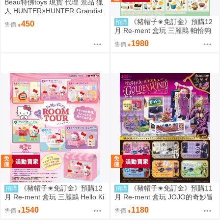
Beau特佛toys 現貨 代理 景品 獵
人 HUNTER×HUNTER Grandist
a 小傑 0206
《豬帽子✬免訂金》預購12
預購
450
售價
月 Re-ment 盒玩 三麗鷗 帕恰狗
烘焙食譜 中盒8入 0816
1980
售價
《豬帽子✬免訂金》預購12
《豬帽子✬免訂金》預購11
預購
預購
月 Re-ment 盒玩 三麗鷗 Hello Ki
月 Re-ment 盒玩 JOJO的奇妙冒
tty 秘密房間之旅 中盒6入 0816
險 服裝精品店 黃金之風 中盒6入
1540
1180
售價
售價
0816