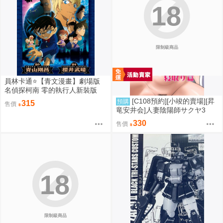
18
限制級商品
員林卡通⭐️【青文漫畫】劇場版
名偵探柯南 零的執行人新裝版
（全）作者：青山剛昌(附尼采書
[C108預約][小竣的賣場][昇
預購
315
售價
套)
竜安井会]人妻陰陽師サクヤ3
寝取り篇 同人誌id=3785657
330
售價
18
限制級商品