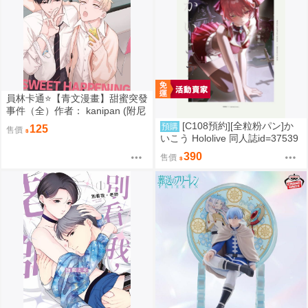
員林卡通⭐️【青文漫畫】甜蜜突發
事件（全）作者： kanipan (附尼
采書套)
[C108預約][全粒粉パン]か
預購
125
售價
いこう Hololive 同人誌id=37539
89
390
售價