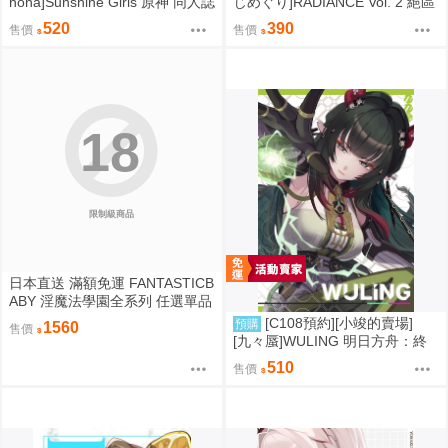
nona]Sunshine Girls 原神 同人誌
じめぐり]RADIANCE Vol. 2 絕區
id=3774614
零 同人誌id=3755087
520
390
售價
售價
18
限制級商品
日本直送 滿額免運 FANTASTICB
ABY 淫魔法學園全系列 任選單品
/ 3位學妹豪華全套組 疾風雷神
[C108預約][小竣的賣場]
預購
1560
售價
[九々蜃]WULING 明日方舟：終
末地 同人誌id=3774619
510
售價