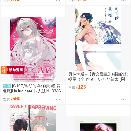
售價
售價
もか
員林卡通⭐️【青文漫畫】紺碧的北
極星（全 作者：いとだ旬太 (附
尼采書套)
[C107預約][小竣的賣場][音
預購
125
售價
色庵]Hallucinate 同人誌id=3346
298
560
售價