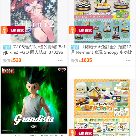
[C108預約][小竣的賣場][Eef
《豬帽子✬免訂金》預購12
預購
預購
y]bikini2 FGO 同人誌id=378295
月 Re-ment 盒玩 Snoopy 史努比
7
街角招牌場景 中盒6入 0816
520
1635
售價
售價