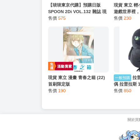
【琰琰東京代購】預購日版
現貨 東立 
SPOON 2Di VOL.132 雜誌 現
遊戲世界裡
在的是哪一個多聞 福原多聞 多
售價
575
情 (3) 我
售價
230
聞くん今どっち
的男人
現貨 東立 漫畫 青春之箱 (22)
拉
一般預購
首刷限定版
偶 拉普拉斯
售價
190
·暗黑 HOLOL
售價
850
周邊
關於買