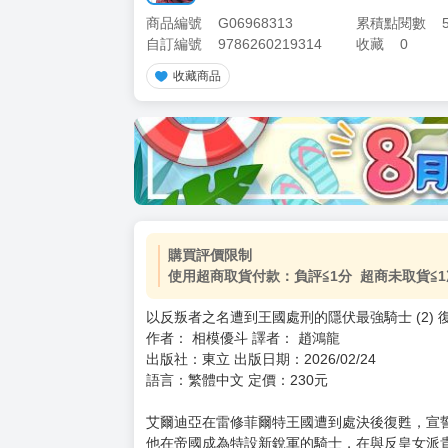
商品編號
G06968313
累積點閱數
自訂編號
9786260219314
收藏
0
收藏商品
購買評價限制
使用超商取貨付款：負評≦1分 超商未取貨≦1
以反叛者之名遭到王國處刑的隱伏最強騎士 (2)
作者： 相模優斗 譯者： 趙鴻龍
出版社：東立 出版日期：2026/02/24
語言：繁體中文 定價：230元
艾爾迪亞在雷修菲爾特王國遭到處決後復甦，宣
他在帝國成為特設新銳軍的騎士，在與反皇女派貴