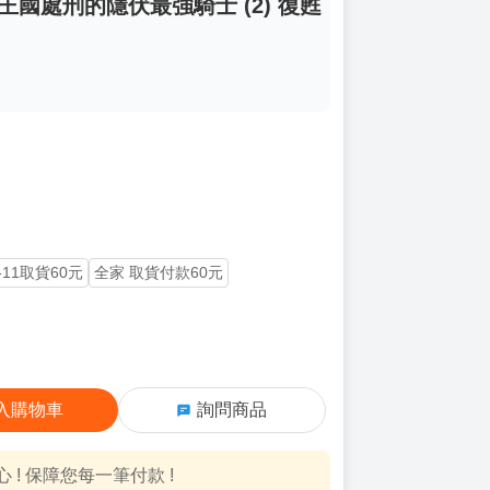
王國處刑的隱伏最強騎士 (2) 復甦
-11取貨60元
全家 取貨付款60元
入購物車
詢問商品
! 保障您每一筆付款 !