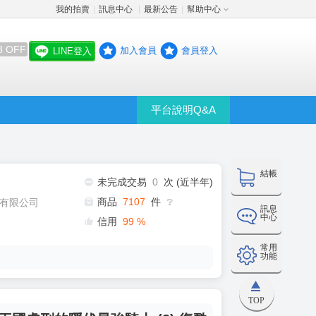
我的拍賣
訊息中心
最新公告
幫助中心
│
│
│
8 OFF
加入會員
會員登入
LINE登入
平台說明Q&A
結帳
未完成交易
0
次 (近半年)
商品
7107
件
有限公司
❔
訊息
中心
信用
99
%
常用
功能
TOP