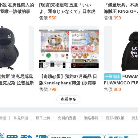
輕小說 在男性禁入的
[現貨]咒術迴戰 五夏「いい
『鐵童玩具』不挑
，我唯一該做的事
よ、運命じゃなくて」日本虎
海賊王 KING OF 
轉生成了夾在百合之間
之穴(日文同人誌)作家：サンド
售價
550
御田 約17cm 177
售價
399
マン（ANNDEE）
普拉斯 達克尼斯玩
【奇蹟@蛋】預約07月新品 日
FUWA
一般預購
 達克尼斯 拉普拉斯
版Kenelephant(轉蛋 )冰箱專
FUWAMOCO F
IVE HOLOLIVE
用公仔 假裝是雞蛋 全6種整套
售價
799
邊 HOLOLIVE 
售價
880
販售
查看更多
動漫
常見問題
新手上路
會員約定書
聯絡客服
隱私權政策
買