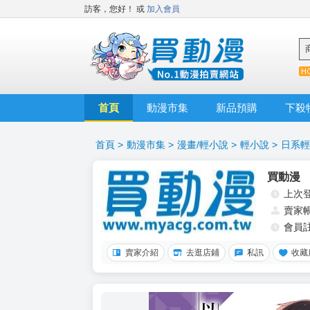
訪客，您好！
或
加入會員
首頁
動漫市集
新品預購
下殺
首頁
>
動漫市集
>
漫畫/輕小說
>
輕小說
>
日系輕
買動漫
上次
賣家
會員
賣家介紹
去逛店鋪
私訊
收藏