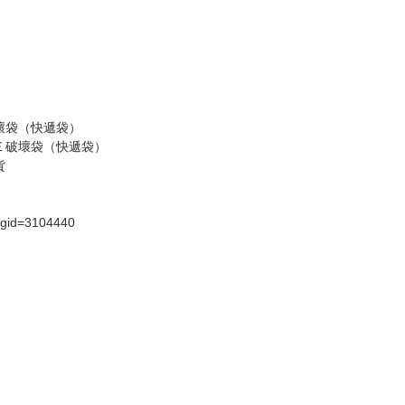
壞袋（快遞袋）
Ｅ破壞袋（快遞袋）
貨
）
?gid=3104440