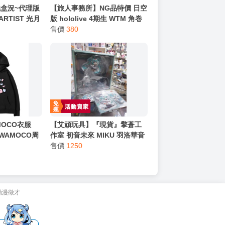
盒況~代理版
【旅人事務所】NG品特價 日空
ARTIST 光月
版 hololive 4期生 WTM 角巻
572
わため 角卷綿芽 3D化 紀念 數
售價
380
量限定 珪藻土 杯墊 【原售價
680元 特價380元】
MOCO衣服
【艾頑玩具】『現貨』擎蒼工
UWAMOCO周
作室 初音未來 MIKU 羽洛華音
HOLOLIVE周邊
Q版 PVC完成品 附特典徽章
售價
1250
+透卡+紙卡
動漫徵才