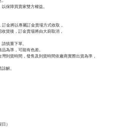
意。
，以保障買賣家雙方權益。
訂金，訂金將以專屬訂金賣場方式收取，
認收貨後，訂金賣場將由大廚取消，
，請慎重下單。
商品為準，可能有色差。
台灣到貨時間，發售及到貨時間依廠商實際出貨為準，
請諒解。
假日）