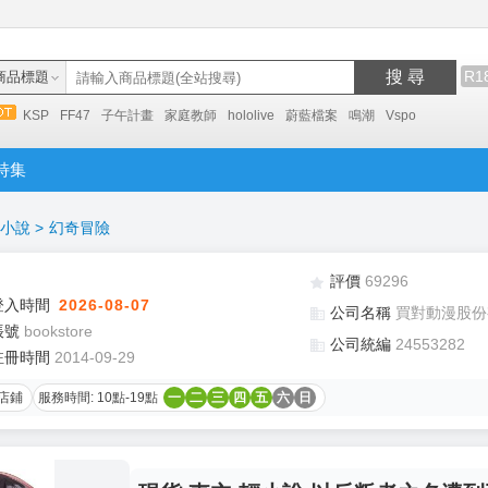
搜 尋
R1
商品標題
KSP
FF47
子午計畫
家庭教師
hololive
蔚藍檔案
鳴潮
Vspo
特集
小說
>
幻奇冒險
評價
69296
登入時間
2026-08-07
公司名稱
買對動漫股份
帳號
bookstore
公司統編
24553282
註冊時間
2014-09-29
店鋪
服務時間: 10點-19點
一
二
三
四
五
六
日