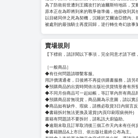
為了防衛前世遭到王國攻打的迪爾斯特地區，艾
原本正在為即將到來的戰爭做準備，他卻收到其
以目睹同伴之死為契機，沉睡於艾爾迪亞體內、前
被處刑的最強騎士再度回歸，逆行轉生奇幻故事
賣場規則
【下標前，請詳閱以下事項，完全同意才請下標
［一般商品］
◆有任何問題請聯繫客服。
用評價溝通者，日後將不再提供購書服務，請另
◆預購商品的出貨時間依出版社供貨情形會有所
◆不同月份商品可一起結帳，等訂單內所有商品
◆預購商品皆無現貨，商品圖為示意圖，請以實
◆商品如有缺件、瑕疵，請務必取貨3日內留言
◆書籍拆封無法更換及退貨(內頁印刷瑕疵例外)
書籍有問題請不要拆封，請私訊大廚協助。
◆逾期未取且訂單取消後三個工作天內未有任何
◆書籍贈品&上市日、依出版社最終公布為主。