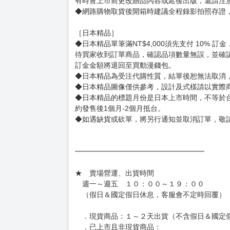
有時會上市前更改贈品內容或延後出版，還請注
◆網路購物取貨後開箱時建議全程錄影拍照存證
［日本精品］
◆日本精品單筆滿NT$4,000須先支付 10% 
待買家收到訂單商品，確認品項數量無誤，並確
訂金金額將退回至買動漫錢包。
◆日本精品為受注代購性質，結單後恕無法取消
◆日本精品圖像僅供參考，設計及式樣請以實際
◆日本精品的標題月份是日本上市時間，不等於
約發售後1個月-2個月抵台。
◆如遇缺貨或砍單，將另行通知並取消訂單，敬
━━━━━━━━━━━━━━━━━━
★ 賣場營運、出貨時間
週一～週五 １０：００～１９：００
（假日＆國定假日休息，客服會不定時回覆）
．現貨商品：１～２天出貨（不含假日＆國定
．已上市且非現貨商品：