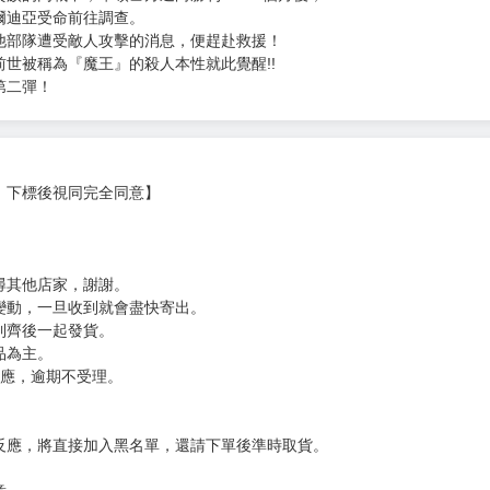
爾迪亞受命前往調查。
他部隊遭受敵人攻擊的消息，便趕赴救援！
世被稱為『魔王』的殺人本性就此覺醒!!
第二彈！
，下標後視同完全同意】
尋其他店家，謝謝。
變動，一旦收到就會盡快寄出。
到齊後一起發貨。
品為主。
反應，逾期不受理。
反應，將直接加入黑名單，還請下單後準時取貨。