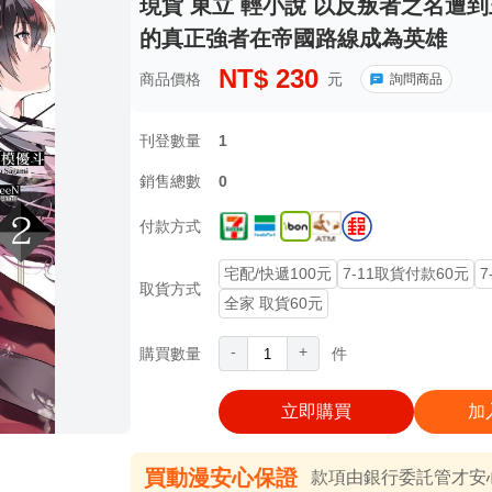
現貨 東立 輕小說 以反叛者之名遭到
的真正強者在帝國路線成為英雄
NT$
230
商品價格
元
詢問商品
刊登數量
1
銷售總數
0
付款方式
宅配/快遞100元
7-11取貨付款60元
7
取貨方式
全家 取貨60元
-
+
購買數量
件
立即購買
加
買動漫安心保證
款項由銀行委託管才安心 