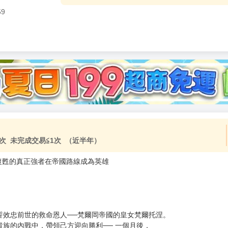
59
次 未完成交易≦1次 （近半年）
 復甦的真正強者在帝國路線成為英雄
誓效忠前世的救命恩人──梵爾岡帝國的皇女梵爾托涅。
族的內戰中，帶領己方迎向勝利── 一個月後，