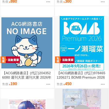
880
300
售價
售價
【ACG網路書店】(代訂)204352
【ACG網路書店】(代訂)978465
6080 週刊大眾 週刊大衆 2026年
1206271 BOMB Premium 2026
8月31日號 附:海報
封面:一ノ瀬瑠菜 附:雙面海報
190
450
售價
售價