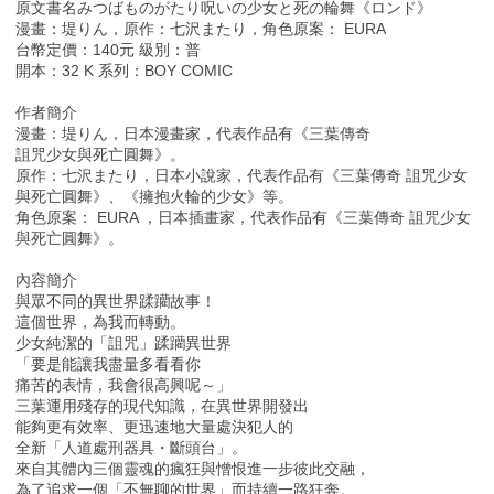
原文書名みつばものがたり呪いの少女と死の輪舞《ロンド》
漫畫：堤りん，原作：七沢またり，角色原案： EURA
台幣定價：140元 級別：普
開本：32 K 系列：BOY COMIC
作者簡介
漫畫：堤りん，日本漫畫家，代表作品有《三葉傳奇
詛咒少女與死亡圓舞》。
原作：七沢またり，日本小說家，代表作品有《三葉傳奇 詛咒少女
與死亡圓舞》、《擁抱火輪的少女》等。
角色原案： EURA ，日本插畫家，代表作品有《三葉傳奇 詛咒少女
與死亡圓舞》。
內容簡介
與眾不同的異世界蹂躪故事！
這個世界，為我而轉動。
少女純潔的「詛咒」蹂躪異世界
「要是能讓我盡量多看看你
痛苦的表情，我會很高興呢～」
三葉運用殘存的現代知識，在異世界開發出
能夠更有效率、更迅速地大量處決犯人的
全新「人道處刑器具・斷頭台」。
來自其體內三個靈魂的瘋狂與憎恨進一步彼此交融，
為了追求一個「不無聊的世界」而持續一路狂奔。