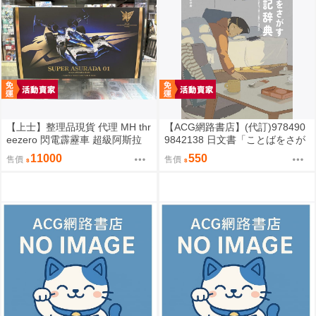
【上士】整理品現貨 代理 MH thr
【ACG網路書店】(代訂)978490
eezero 閃電霹靂車 超級阿斯拉
9842138 日文書「ことばをさが
完全變形 無壓克力盒 請詳閱內文
す絵日記辞典」YUEISHA DICTI
11000
550
售價
售價
ONARY