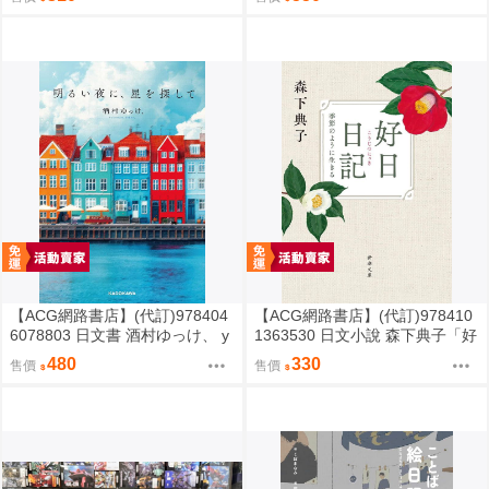
【ACG網路書店】(代訂)978404
【ACG網路書店】(代訂)978410
6078803 日文書 酒村ゆっけ、 y
1363530 日文小說 森下典子「好
ukke sakamura「明るい夜に、
日日記：季節のように生きる」
480
330
售價
售價
星を探して」