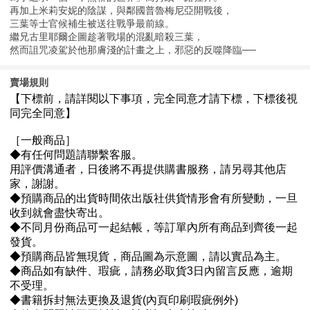
再加上米莉安妮的陰謀，與鄰國普魯梅尼亞開戰後，
三葉等士官候補生被送往戰爭最前線。
繼兄古里耶爾企圖趁著戰場的混亂暗殺三葉，
然而詛咒凌駕於他那膚淺的計畫之上，邪惡的反噬降臨──
賣場規則