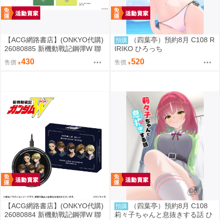
【ACG網路書店】(ONKYO代購)
（四葉亭）預約8月 C108 R
預購
26080885 新機動戰記鋼彈W 聯
IRIKO ひろっち
名耳機 收納包
430
520
售價
售價
【ACG網路書店】(ONKYO代購)
（四葉亭）預約8月 C108
預購
26080884 新機動戰記鋼彈W 聯
莉々子ちゃんと息抜きする話 ひ