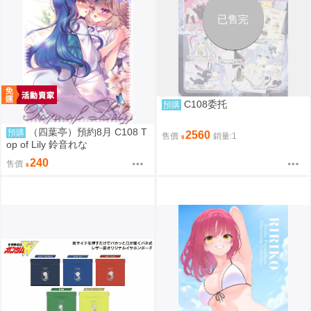
已售完
C108委托
預購
（四葉亭）預約8月 C108 T
預購
2560
售價
銷量:1
op of Lily 鈴音れな
240
售價