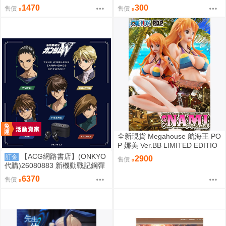
名耳機 專屬充電器
ろっち
1470
300
售價
售價
全新現貨 Megahouse 航海王 PO
P 娜美 Ver.BB LIMITED EDITIO
N PVC
【ACG網路書店】(ONKYO
訂金
2900
售價
代購)26080883 新機動戰記鋼彈
W 聯名耳機 CP-TWS01F
6370
售價