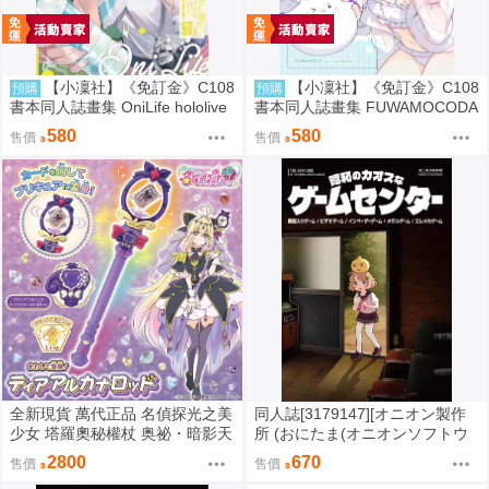
【小凜社】《免訂金》C108
【小凜社】《免訂金》C108
預購
預購
書本同人誌畫集 OniLife hololive
書本同人誌畫集 FUWAMOCODA
百鬼綾目
YS6 イコモチ hololive
580
580
售價
售價
全新現貨 萬代正品 名偵探光之美
同人誌[3179147][オニオン製作
少女 塔羅奧秘權杖 奥祕・暗影天
所 (おにたま(オニオンソフトウ
使 權杖 法杖 魔法棒 變身器 森亞
ェア))]昭和のカオスなゲームセ
2800
670
售價
售價
露露卡
ンター (其他)