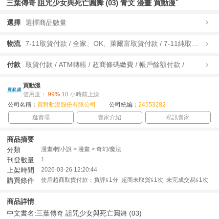
三葉傳奇 詛咒少女與死亡圓舞 (03) 青文 漫畫 買動漫ˇ
選擇
選擇商品數量
物流
7-11取貨付款 / 全家、OK、萊爾富取貨付款 / 7-11純取貨 / 全家、OK、萊爾富純取貨 / 宅配/快遞 /
付款
取貨付款 / ATM轉帳 / 超商條碼繳費 / 帳戶餘額付款 /
買動漫
信用度：
99%
10 小時前上線
公司名稱：
買對動漫股份有限公司
公司統編：
24553282
逛賣場
賣家介紹
私訊賣家
商品摘要
分類
漫畫/輕小說 > 漫畫 > 奇幻/魔法
刊登數量
1
上架時間
2026-03-26 12:20:44
購買條件
使用超商取貨付款：負評≦1分 超商未取貨≦1次 未完成交易≦1次
商品詳情
中文書名:三葉傳奇 詛咒少女與死亡圓舞 (03)