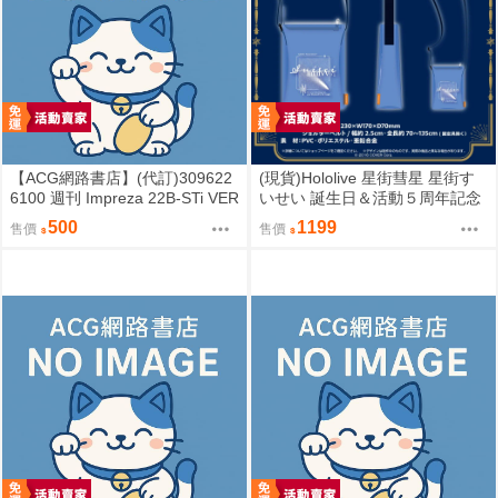
【ACG網路書店】(代訂)309622
(現貨)Hololive 星街彗星 星街す
6100 週刊 Impreza 22B-STi VER
いせい 誕生日＆活動５周年記念
SION をつくる (9)
COMET透明側背包 單肩背包
500
1199
售價
售價