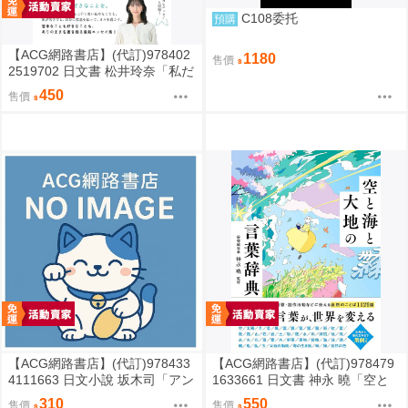
C108委托
預購
【ACG網路書店】(代訂)978402
1180
售價
2519702 日文書 松井玲奈「私だ
けの水槽」
450
售價
【ACG網路書店】(代訂)978433
【ACG網路書店】(代訂)978479
4111663 日文小說 坂木司「アン
1633661 日文書 神永 曉「空と
と幸福」
海と大地の言葉辞典」
310
550
售價
售價