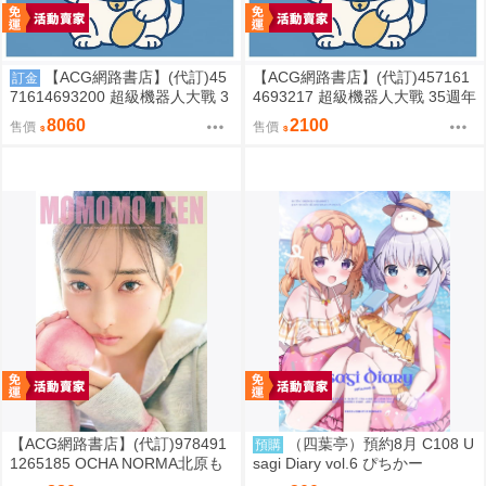
【ACG網路書店】(代訂)45
【ACG網路書店】(代訂)457161
訂金
71614693200 超級機器人大戰 3
4693217 超級機器人大戰 35週年
5週年紀念 JAM Project 主題歌完
紀念 JAM Project 主題歌完整專
8060
2100
售價
售價
整專輯 完全生產限定盤
輯 通常盤
【ACG網路書店】(代訂)978491
（四葉亭）預約8月 C108 U
預購
1265185 OCHA NORMA北原も
sagi Diary vol.6 ぴちかー
も 寫真集「もももてぃーん。」