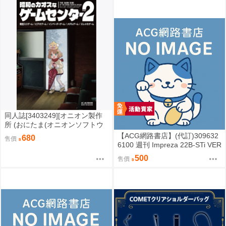
同人誌[3403249][オニオン製作
所 (おにたま(オニオンソフトウ
ェア))]昭和のカオスなゲームセ
【ACG網路書店】(代訂)309632
680
售價
ンター PART 2 (其他)
6100 週刊 Impreza 22B-STi VER
SION をつくる (10)
500
售價