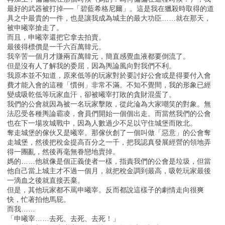
最好的武器被打掉──「碧藍希格尼爾」。這是我在獵殺時取得的道
具之中最貴的一件，也是讓我成為城主的最大功臣……就在那天，
被申曦宰搶走了。
而且，申曦宰還把它拿去拍賣。
最後得標價是一千六百萬韓元。
我辛苦一個月才賺兩百萬韓元，簡直感覺血液都要倒流了。
但是沒有人了解我的委屈，因為輿論風向對我們不利。
我原本並不知道，原來低等的玩家對於要討好公會或是得要付入會
費才能入會的這種「慣例」非常不滿。不知不覺間，我的形象已經
變成吸乾低等玩家血汗，卻被曦宰打敗的貪財混蛋了。
我們的公會就因為被一名玩家擊敗，從此淪為大家嘲笑的對象。無
法忍受各種輿論霸凌，會員們開始一個個出走。而當然我們的公會
也在下一場攻城戰中，因為人數過少不足以守住城堡而敗北。
奪走城堡的傢伙又是曦宰。那傢伙創了一個叫做「惡意」的公會奪
走城堡，然後把稅金提高百分之一千，把我認真發展經營的領地弄
得一團亂，然後再毫無眷戀地賣掉。
媽的……他就像是個正義使者一樣，指責我們的公會是垃圾，但當
他自己當上城主才不過一個月，就把稅金調到最高，吸乾玩家最後
一滴血之後就直接丟棄。
但是，其他玩家都不罵申曦宰。反而都說這樣子的劇情走向很爽
快，忙著拍他馬屁。
而我……
「申曦宰……去死、去死、去死！」