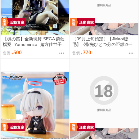
限制級商品
【楓の窩】全新現貨 SEGA 蔚藍
〔09月上旬預定〕【JMao/睫
檔案 -Yumemirize- 鬼方佳世子
毛】《指先ひとつ分の距離2/一
【日版】
個指尖的距離2》多規格套組&單
500
770
售價
售價
品⬢黑市兔－睫毛貓舍 (parody:
蔚藍檔案 Blue Archive ブルーア
ーカイブ ブルアカ 鬼方カヨコ
鬼方佳世子) FF47
18
限制級商品