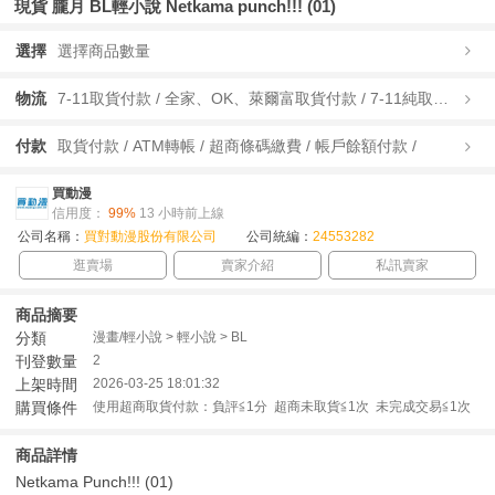
現貨 朧月 BL輕小說 Netkama punch!!! (01)
選擇
選擇商品數量
物流
7-11取貨付款 / 全家、OK、萊爾富取貨付款 / 7-11純取貨 / 全家、OK、萊爾富純取貨 / 宅配/快遞 /
付款
取貨付款 / ATM轉帳 / 超商條碼繳費 / 帳戶餘額付款 /
買動漫
信用度：
99%
13 小時前上線
公司名稱：
買對動漫股份有限公司
公司統編：
24553282
逛賣場
賣家介紹
私訊賣家
商品摘要
分類
漫畫/輕小說 > 輕小說 > BL
刊登數量
2
上架時間
2026-03-25 18:01:32
購買條件
使用超商取貨付款：負評≦1分 超商未取貨≦1次 未完成交易≦1次
商品詳情
Netkama Punch!!! (01)