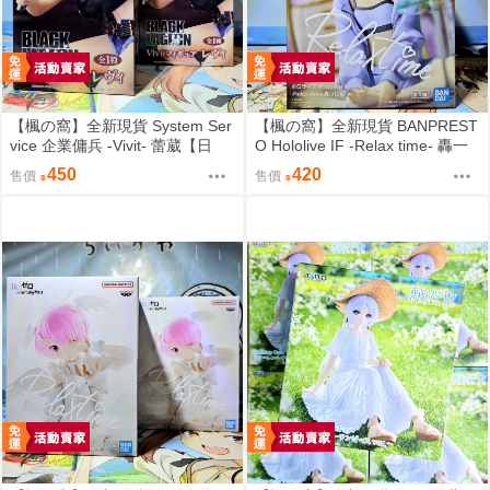
【楓の窩】全新現貨 System Ser
【楓の窩】全新現貨 BANPREST
vice 企業傭兵 -Vivit- 蕾葳【日
O Hololive IF -Relax time- 轟一
版】
【日版】
450
420
售價
售價