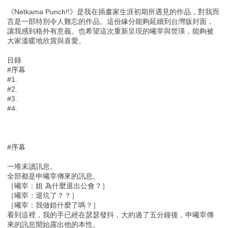
《Netkama Punch!!》是我在插畫家生涯初期所遇見的作品，對我而
言是一部特別令人難忘的作品。這份緣分能夠延續到台灣版封面，
讓我感到格外有意義。也希望這次重新呈現的曦宰與世瑛，能夠被
大家溫暖地欣賞與喜愛。
目錄
#序幕
#1.
#2.
#3.
#4.
#序幕
一堆未讀訊息。
全部都是申曦宰傳來的訊息。
［曦宰：姐 為什麼退出公會？］
［曦宰：退坑了？？］
［曦宰：我做錯什麼了嗎？］
看到這裡，我的手已經在瑟瑟發抖，大約過了五分鐘後，申曦宰傳
來的訊息開始露出他的本性。