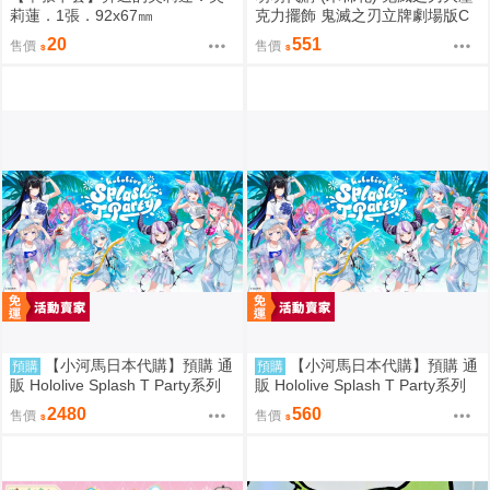
莉蓮．1張．92x67㎜
克力擺飾 鬼滅之刃立牌劇場版C
款(善逸+獪岳)
20
551
售價
售價
【小河馬日本代購】預購 通
【小河馬日本代購】預購 通
預購
預購
販 Hololive Splash T Party系列
販 Hololive Splash T Party系列
商品 T恤 等身大毛巾 橡膠手環
商品
2480
560
售價
售價