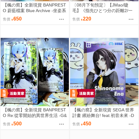
【楓の窩】全新現貨 BANPREST
〔08月下旬預定〕【JMao/睫
O 蔚藍檔案 Blue Archive -坐姿系
毛】《指先ひとつ分の距離2/一
列- 星奈【日版】
個指尖的距離2》B5/26P黑白內
650
220
售價
售價
頁/繁體中文/無修正⬢黑市兔－睫
毛貓舍 (parody:蔚藍檔案 Blue Ar
chive ブルーアーカイブ ブルア
カ 鬼方カヨコ 鬼方佳世子) FF47
【楓の窩】全新現貨 BANPREST
【楓の窩】全新現貨 SEGA 世界
O Re:從零開始的異世界生活 -G&
計畫 繽紛舞台! feat.初音未來 -D
G- 雷姆 女僕ver.【日版】
×D- 東雲繪名【日版】
500
450
售價
售價