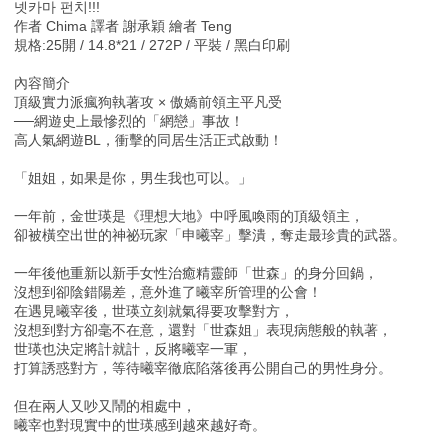
넷카마 펀치!!!
作者 Chima 譯者 謝承穎 繪者 Teng
規格:25開 / 14.8*21 / 272P / 平裝 / 黑白印刷
內容簡介
頂級實力派瘋狗執著攻 × 傲嬌前領主平凡受
──網遊史上最慘烈的「網戀」事故！
高人氣網遊BL，衝擊的同居生活正式啟動！
「姐姐，如果是你，男生我也可以。」
一年前，金世瑛是《理想大地》中呼風喚雨的頂級領主，
卻被橫空出世的神祕玩家「申曦宰」擊潰，奪走最珍貴的武器。
一年後他重新以新手女性治癒精靈師「世森」的身分回鍋，
沒想到卻陰錯陽差，意外進了曦宰所管理的公會！
在遇見曦宰後，世瑛立刻就氣得要攻擊對方，
沒想到對方卻毫不在意，還對「世森姐」表現病態般的執著，
世瑛也決定將計就計，反將曦宰一軍，
打算誘惑對方，等待曦宰徹底陷落後再公開自己的男性身分。
但在兩人又吵又鬧的相處中，
曦宰也對現實中的世瑛感到越來越好奇。