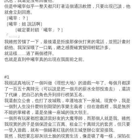
訊息，我還是沒有回覆他。
但是申曦宰似乎一整天都只盯著這個通訊軟體，只要出現已讀，他
就會立刻回應。
［曦宰：？］
［曦宰：姐 說話啊］
［確定要封鎖「曦宰」？］
「……」
我雖然苦惱了一下，最後還是拒接那傢伙打來的電話，並照計畫封
鎖他。我深深嘆了一口氣，總之感覺確實變得輕鬆許多。
就這樣……過了兩個禮拜。
也就是直到申曦宰真的出現在我面前之前。
#1
我很認真地玩了一個叫做《理想大地》的遊戲一年了。每個月都課
了一百五十萬韓元（可以說是把一個月的薪水全部投進去），還請
了代練，把自己的角色升到排行榜第五名。
我還創立公會，也打了攻城戰，幸運地攻下一座城。現實中，我是
一個對人生沒什麼特別期望的享樂主義者；但在遊戲裡，我是無所
不能的掌權者，還是坐擁一座城的強大領主。
一個所有玩家都想邀請當好友的大魔導師，而那個人就是我。雖然
我現實的房子是個保證金三百萬、租金三十萬韓元的套房，但只要
一登入遊戲，就有一個鋪著紅毯的領主城堡辦公室迎接我。
當然，我想要忘卻灰頭土臉的現實生活，像是吸了毒一樣，深陷在