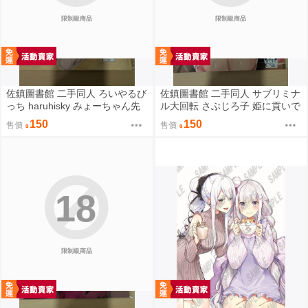
限制級商品
限制級商品
佐鎮圖書館 二手同人 ろいやるび
佐鎮圖書館 二手同人 サブリミナ
っち haruhisky みょーちゃん先
ル大回転 さぶじろ子 姫に貢いで
生かくパコりき 3 小美老師如是
搾られたい! Fate FGO
150
150
售價
售價
說
18
限制級商品