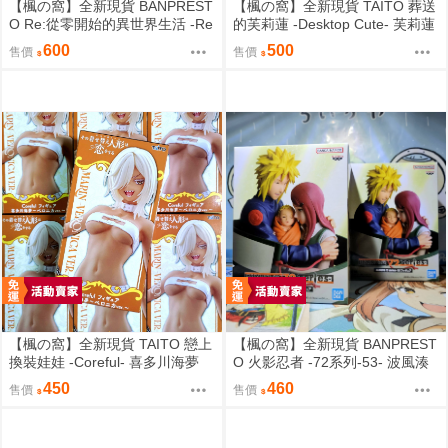
【楓の窩】全新現貨 BANPREST
【楓の窩】全新現貨 TAITO 葬送
O Re:從零開始的異世界生活 -Re
的芙莉蓮 -Desktop Cute- 芙莉蓮
lax time- 拉姆 甜蜜天使ver.【日
夏日連身裙ver.【日版】
600
500
售價
售價
版】
【楓の窩】全新現貨 TAITO 戀上
【楓の窩】全新現貨 BANPREST
換裝娃娃 -Coreful- 喜多川海夢
O 火影忍者 -72系列-53- 波風湊
貝羅妮卡ver.【日版】
＆漩渦九品＆鳴人【日版】
450
460
售價
售價