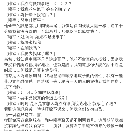
［曦宰：我沒有做錯事吧…ㅇ_ㅇ？？］
［曦宰：我真的生氣了 妳在幹嘛？？］
［曦宰：為什麼不接電話？］
［曦宰：發生什麼事？］
他全部的訊息都是用問號結尾，就像是個問號殺人魔一樣，過了十
分鐘我都沒有回他，不出所料，那傢伙開始威脅我了。
［曦宰：姐 呵呵 如果不是出事了］
［曦宰：就快來找我］
［曦宰：在鬧我嗎？］
［曦宰：我要去找妳了喔？］
當然，我知道申曦宰只是說說而已，他並不會真的來找我，因為我
並沒有告訴過他我家地址。也就是說，我知道那傢伙說的話不過是
叫囂……但我還是莫名地發抖。
這都是因為這段期間，我經歷過申曦宰那瘋子般的個性。我有一種
非現實的恐懼感，再這樣下去，總有一天他真的會找到我的住處，
按下門鈴。
［曦宰：姐 明天之前跟我聯絡］
［曦宰：要不然我真的會過去找妳］
［曦宰：呵呵 是不是在想因為沒有跟我說過地址 就放心了吧？］
看到這個訊息後一時快呼吸不過來，但我立刻安撫自己。
這一切都只是在叫囂。
從開始玩遊戲到現在，和申曦宰聊天還不到兩個月。這段期間我都
沒有讓他聽過我的聲音……所以，就算看了申曦宰傳來的最後一則