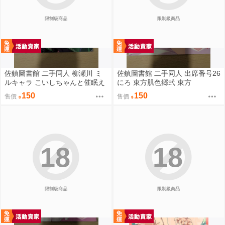
限制級商品
限制級商品
佐鎮圖書館 二手同人 柳瀬川 ミ
佐鎮圖書館 二手同人 出席番号26
ルキャラ こいしちゃんと催眠え
にろ 東方肌色郷弐 東方
っち 2 東方
150
150
售價
售價
18
18
限制級商品
限制級商品