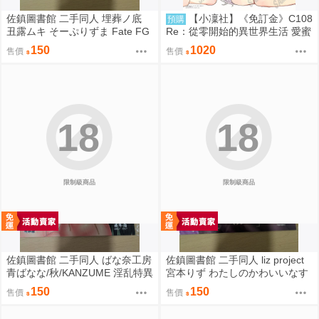
佐鎮圖書館 二手同人 埋葬ノ底
【小凜社】《免訂金》C108
預購
丑露ムキ そーぷりずま Fate FG
Re：從零開始的異世界生活 愛蜜
O
莉雅 艾姬多娜 拉姆 雷姆 B2掛軸
150
1020
售價
售價
18
18
限制級商品
限制級商品
佐鎮圖書館 二手同人 ばな奈工房
佐鎮圖書館 二手同人 liz project
青ばなな/秋/KANZUME 淫乱特異
宮本りず わたしのかわいいなす
点英霊風俗七番勝負 Fate FGO
びちゃん Fate FGO
150
150
售價
售價