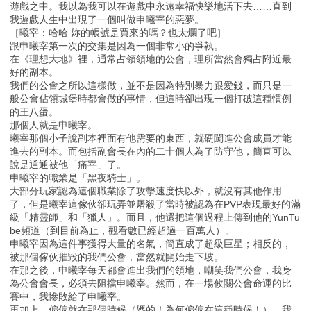
遊戲之中。我以為我可以在遊戲中永遠幸福快樂地活下去……直到
我遊戲人生中出現了一個叫做申曦宰的惡夢。
［曦宰：哈哈 妳的帳號是買來的嗎？也太爛了吧］
跟申曦宰第一次的交集是因為一個非常小的爭執。
在《理想大地》裡，通常占領領地的公會，理所當然會獨占附近最
好的副本。
我們的公會之所以這樣做，並不是因為特別暴力跟愛錢，而只是一
般公會佔領城堡時都會做的事情，但這時卻出現一個打破這種慣例
的王八蛋。
那個人就是申曦宰。
曦宰那個小子說副本裡面有他需要的東西，就硬闖進公會成員才能
進去的副本。而包括副會長在內的二十個人為了防守他，簡直可以
說是通通被他「痛宰」了。
申曦宰的職業是「黑夜騎士」。
大部分玩家認為這個職業除了攻擊速度快以外，就沒有其他作用
了，但是曦宰這傢伙卻玩弄並屠殺了當時被認為在PVP表現最好的滿
級「精靈師」和「獵人」。而且，他還把這個過程上傳到他的YunTu
be頻道（到目前為止，觀看數已經超過一百萬人）。
申曦宰因為這件事獲得大量的名氣，簡直成了超級巨星；相反的，
被那個傢伙摧毀的我們公會，當然就開始走下坡。
在那之後，申曦宰每天都會進出我們的領地，嘲笑我們公會，我身
為公會會長，必須去阻擋申曦宰。然而，在一場攸關公會命運的比
賽中，我慘敗給了申曦宰。
再加上，偏偏就在那個時候（媽的！為何偏偏在這種時候！），我