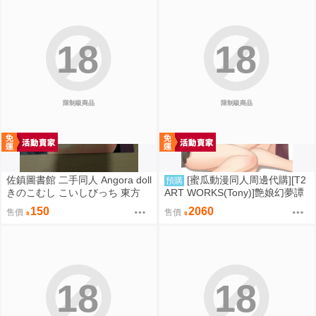
18
18
限制級商品
限制級商品
佐鎮圖書館 二手同人 Angora doll
[蜜瓜動漫同人周邊代購][T2
預購
きのこむし こいしびっち 東方
ART WORKS(Tony)]艶娘幻夢譚
【プレイマット】(同人誌)
150
2060
售價
售價
18
18