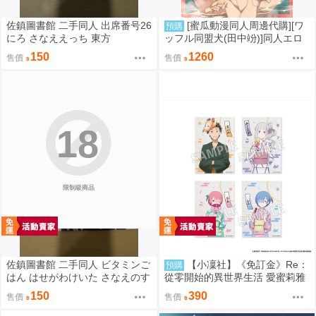
佐鎮圖書館 二手同人 出席番号26
[蜜瓜動漫同人周邊代購][ワ
預購
にろ さなええっち 東方
ッフル同盟犬(田中竕)]同人エロ
ゲ転生2上～発動!ヌルヌルスケ
150
1260
售價
售價
ベスキル【A5アクリルフィギュ
ア】(A5壓克力立牌特典版)(同人
誌)
18
限制級商品
佐鎮圖書館 二手同人 ビタミンご
【小凜社】《免訂金》Re：
預購
はん はせがわけいた さなえのす
從零開始的異世界生活 愛蜜莉雅
きはとどまらずっ 東方
拉姆 雷姆 お祭り ver. 和服 生寫
150
390
售價
售價
真卡片套組