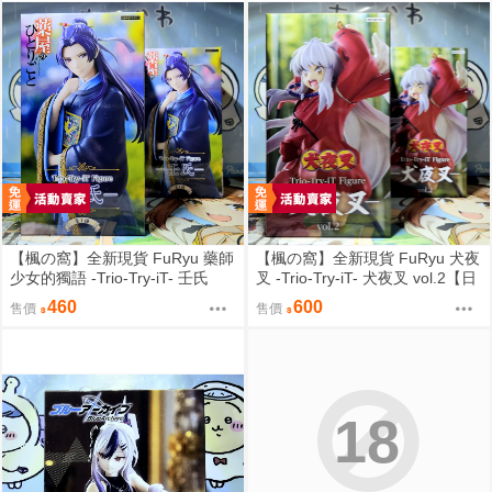
【楓の窩】全新現貨 FuRyu 藥師
【楓の窩】全新現貨 FuRyu 犬夜
少女的獨語 -Trio-Try-iT- 壬氏
叉 -Trio-Try-iT- 犬夜叉 vol.2【日
【日版】
版】
460
600
售價
售價
18