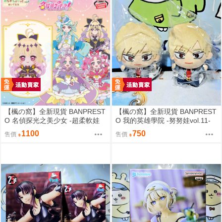
【楓の窩】全新現貨 BANPREST
【楓の窩】全新現貨 BANPREST
O 名偵探光之美少女 -超柔軟娃
O 我的英雄學院 -努努娃vol.11-
娃- 森亞露露卡【日版】
爆豪勝己【日版】
1100
750
售價
售價