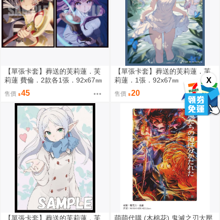
【單張卡套】葬送的芙莉蓮．芙
【單張卡套】葬送的芙莉蓮．芙
X
莉蓮 費倫．2款各1張．92x67㎜
莉蓮．1張．92x67㎜
45
20
售價
售價
【單張卡套】葬送的芙莉蓮．芙
萌萌代購 (木棉花) 鬼滅之刃大壓